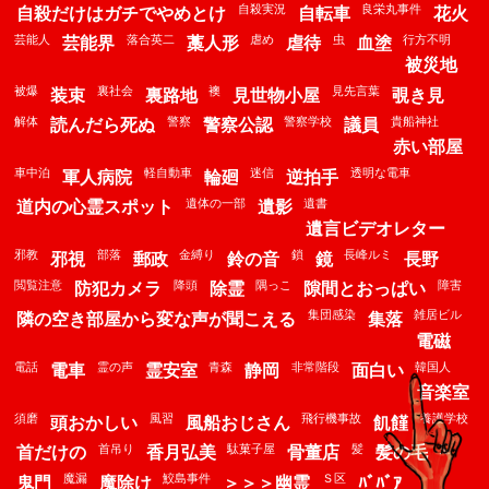
自殺実況
良栄丸事件
自殺だけはガチでやめとけ
自転車
花火
芸能人
落合英二
虐め
虫
行方不明
芸能界
藁人形
虐待
血塗
被災地
被爆
裏社会
襖
見先言葉
装束
裏路地
見世物小屋
覗き見
解体
警察
警察学校
貴船神社
読んだら死ぬ
警察公認
議員
赤い部屋
車中泊
軽自動車
迷信
透明な電車
軍人病院
輪廻
逆拍手
遺体の一部
遺書
道内の心霊スポット
遺影
遺言ビデオレター
邪教
部落
金縛り
鎖
長峰ルミ
邪視
郵政
鈴の音
鏡
長野
閲覧注意
降頭
隅っこ
障害
防犯カメラ
除霊
隙間とおっぱい
集団感染
雑居ビル
隣の空き部屋から変な声が聞こえる
集落
電磁
電話
霊の声
青森
非常階段
韓国人
電車
霊安室
静岡
面白い
音楽室
須磨
風習
飛行機事故
養護学校
頭おかしい
風船おじさん
飢饉
首吊り
駄菓子屋
髪
鬼
首だけの
香月弘美
骨董店
髪の毛
魔漏
鮫島事件
Ｓ区
鬼門
魔除け
＞＞＞幽霊
ﾊﾞﾊﾞｱ