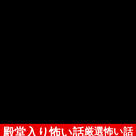
殿堂入り怖い話
厳選怖い話