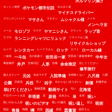
ホルマリン漬け
ボットン便所
ポルポト派
ポケモン都市伝説
マイナスドライバー
マウンテンバイク
マネキン
メイサ
マサさん
ムシャクル様
メンヘラ女
メール
ヤクザ
ヤマノケ
モロゾフ
ヤマニシさん
ラップ音
ラブホ
リサイクルご飯
ランニングシャツにリュック
リサイクルショップ
ループ
レードラさん
ロフト
レンタカー
ロッテ
ローカル線
一座様
丑の刻参り
世田谷一家殺害事件
一斗缶
世田谷一家
中年女
事故物件
交換日記
住職
信じてください
井戸
人形
余命推定
修学旅行
個人タクシー
光永マチ子
全然怖くない
八開
元凶
入院準備
八尺様
共産党
写メ
分からないほうがいい
創価学会
公園
兵役
凶子
創価
動物霊園
匂い
助けてください
動画サイト
北海道
千日デパート火災
厄
吉永さん
名作
卒塔婆
原発
吊
呪い
呪いのわら人形
呪いの儀式
呪法
呪いのビデオ
呪い返し
呪術
呪詛
嗚咽
四国
因習
固芥さん
喪服
噂
因縁
図書室