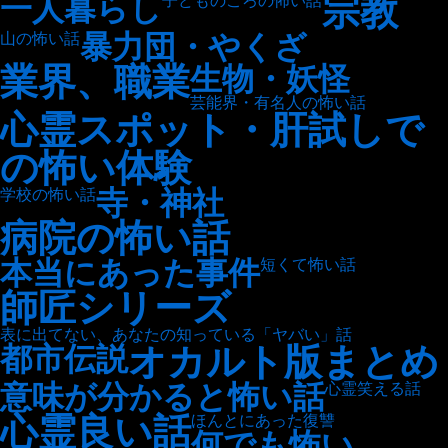
宗教
一人暮らし
子どものころの怖い話
暴力団・やくざ
山の怖い話
業界、職業
生物・妖怪
芸能界・有名人の怖い話
心霊スポット・肝試しで
の怖い体験
寺・神社
学校の怖い話
病院の怖い話
本当にあった事件
短くて怖い話
師匠シリーズ
表に出てない、あなたの知っている「ヤバい」話
オカルト版まとめ
都市伝説
意味が分かると怖い話
心霊笑える話
心霊良い話
ほんとにあった復讐
何でも怖い