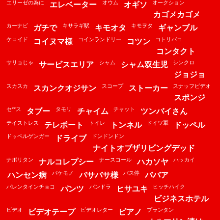
エリーゼの為に
オウム
オークション
エレベーター
オギソ
カゴメカゴメ
カーナビ
キサラギ駅
キモヲタ
ガチで
キモオタ
ギャンブル
ケロイド
コインランドリー
コトリバコ
コイヌマ様
コツン
コンタクト
サリョじゃ
シャム
シンクロ
サービスエリア
シャム双生児
ジョジョ
スカスカ
スコープ
スナッフビデオ
スカンクオジサン
ストーカー
スポンジ
セ**ス
タモリ
チャット
タブー
チャイム
ツンバイさん
テイストレス
トイレ
ドイツ軍
テレポート
トンネル
ドッペル
ドッペルゲンガー
ドンドンドン
ドライブ
ナイトオブザリビングデッド
ナポリタン
ナースコール
ハッカイ
ナルコレプシー
ハカソヤ
バケモノ
バス停
ハンセン病
バサバサ様
ババア
バレンタインチョコ
パンドラ
ヒッチハイク
パンツ
ヒサユキ
ビジネスホテル
ビデオ
ビデオレター
プランタン
ビデオテープ
ピアノ