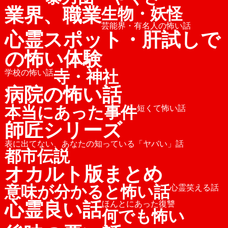
業界、職業
生物・妖怪
芸能界・有名人の怖い話
心霊スポット・肝試しで
の怖い体験
寺・神社
学校の怖い話
病院の怖い話
本当にあった事件
短くて怖い話
師匠シリーズ
表に出てない、あなたの知っている「ヤバい」話
都市伝説
オカルト版まとめ
意味が分かると怖い話
心霊笑える話
心霊良い話
ほんとにあった復讐
何でも怖い