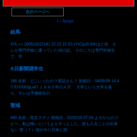
次のページへ
1 / 8page
絵馬
476 ○○ 2005/10/27(木) 22:23:15 ID:vYtCijxl0 8年ほど前、オ
レが専門学校に通っていた頃の話。 そのころは専門学校生
で、学
A日新聞奨学生
186 名前：どこいったの？実話さん？ 投稿日：04/06/08 14:4
3 ID:FKKbjLwO １９８０年の４月 大学という大学を落
ち、オレは予備校生の
聖域
840 名前：長文スマソ 投稿日：02/02/18 07:04 よそからのコ
ピペ。私は怖いというよりぞっとした。誰も入ることの出来
ない 聖（？）域が今だ日本に残