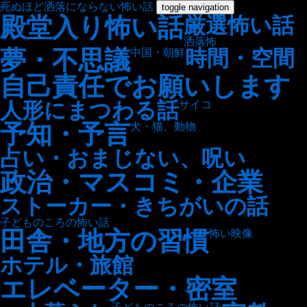
死ぬほど洒落にならない怖い話
toggle navigation
殿堂入り怖い話
厳選怖い話
洒落怖
夢・不思議
時間・空間
中国・朝鮮
自己責任でお願いします
人形にまつわる話
サイコ
予知・予言
犬・猫、動物
占い・おまじない、呪い
政治・マスコミ・企業
ストーカー・きちがいの話
子どものころの怖い話
田舎・地方の習慣
怖い映像
ホテル・旅館
エレベーター・密室