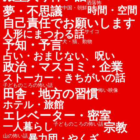
洒落怖
夢・不思議
時間・空間
中国・朝鮮
自己責任でお願いします
人形にまつわる話
サイコ
予知・予言
犬・猫、動物
占い・おまじない、呪い
政治・マスコミ・企業
ストーカー・きちがいの話
子どものころの怖い話
田舎・地方の習慣
怖い映像
ホテル・旅館
エレベーター・密室
宗教
一人暮らし
子どものころの怖い話
暴力団・やくざ
山の怖い話