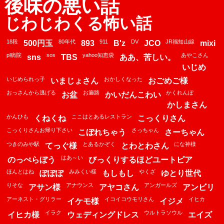
後味の悪い話
じわじわくる怖い話
18段
80年代
911
DV
JR福知山線
500円玉
893
B'z
JCO
mixi
pl病院
sos
yahoo知恵袋
あやこさん
sns
TBS
ああ、苦しい。
いじめ
いじめられっ子
おかしくなった
いまじょさん
おごめご様
おっさんから逃げる
お遍路
かくれんぼ
お盆
かいだんこわい
かしまさん
かんひも
ここはとあるレストラン
くねくね
こっくりさん
こっくりさんお帰り下さい
さっちゃん
こぼれちゃう
さーちゃん
つきのみや駅
とあるかぞく
にな神様
てっぐ様
とわとわさん
はあ～い
のっぺらぼう
びっくりするほどユートピア
ほんとはね
みみくい様
やくざ
ぽぽぽ
もしもし
ゆとり世代
りそな
アナウンス
アンガールズ
アサン様
アヤコさん
アンビリ
アーネスト・グリラー
イコイコウモリさん
イヒカ
イケモ様
イジメ
イラク
ウルトラソウル
イヒカ様
ウェディングドレス
エイズ