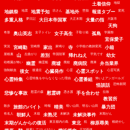
地獄
土着信仰
地震
坊さん
堕胎
変死
地鎮祭
地震予知
基地外
報道タブー
夢日記
大正末期
大阪市
多重人格
大日本帝国軍
大量の指
天狗
奇形
女子トイレ
子取り箱
学園祭
奥山英志
女子高生
孤島
宜保愛子
実況
宮崎県
家鳴り
小学校の教師変死
宮崎勤
家出
寺
小箱
屋根裏
左曲がり
帝国陸軍
平気です
山
差別
帰れねえ
幼女
幼稚園が怖い
幽霊船
廃校
廃車
幽霊
廃墟
廃病院
弁当業界
強制献血
後遺症
心霊
心霊写真
後女
心臓発作
心霊スポット
心霊特集をやらなくなった理由
怖いよアンガールズ
心霊特集
心霊番組
恐怖新聞
怪談話
慰霊の森
憑き護
拉致
悲惨な事故
慰霊碑
手を合わせ
教習所
散歩
時報
暗い山田、明るい山田
旅館のバイト
晴美
暴力団
有名人
木箱
未解決
末期がん
朝鮮人
未熟児
未解決事件
東京都内の島
枕
根絶やし
末期がんからの復活
東北
柳原尋美
検索してはいけない
正20面体