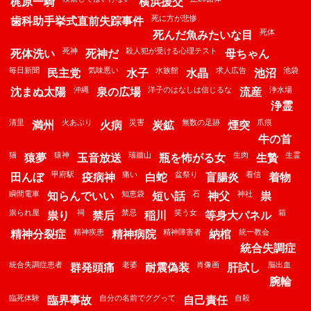
梶原一騎
横浜援交
死に方が悲惨
歯科助手挙式直前失踪事件
死体
死んだ魚みたいな目
死神
殺人犯が受ける心理テスト
死体洗い
死神だ
母ちゃん
毎日新聞
気味悪い
水族館
求人広告
池袋
民主党
水子
水晶
池沼
沖縄
洋子のはなしは信じるな
浄水場
沈まぬ太陽
泉の広場
流産
浄霊
清里
火あぶり
災害
無数の足跡
爪痕
満州
火病
炭鉱
煙突
牛の首
猫
猿神
瑞牆山
生肉
生霊
猿夢
玉音放送
瓶を怖がる女
生贄
甲府駅
痛い
盆祭り
着信
田んぼ
疫病神
白蛇
盲腸炎
着物
瞬間電車
知恵袋
石
神社
知らんでいい
短い話
神父
祟
祟られ屋
祠
禁忌
笑う女
箱
祟り
禁后
稲川
等身大パネル
精神疾患
精神障害者
統一教会
精神分裂症
精神病院
納棺
統合失調症
統合失調症患者
老婆
肖像画
脳出血
群発頭痛
耐震偽装
肝試し
腕輪
臨死体験
自分の名前でググって
自殺
臨界事故
自己責任