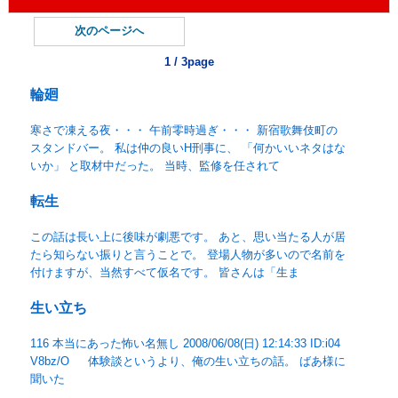
次のページへ
1 / 3page
輪廻
寒さで凍える夜・・・ 午前零時過ぎ・・・ 新宿歌舞伎町の
スタンドバー。 私は仲の良いH刑事に、 「何かいいネタはな
いか」 と取材中だった。 当時、監修を任されて
転生
この話は長い上に後味が劇悪です。 あと、思い当たる人が居
たら知らない振りと言うことで。 登場人物が多いので名前を
付けますが、当然すべて仮名です。 皆さんは「生ま
生い立ち
116 本当にあった怖い名無し 2008/06/08(日) 12:14:33 ID:i04
V8bz/O 体験談というより、俺の生い立ちの話。 ばあ様に
聞いた