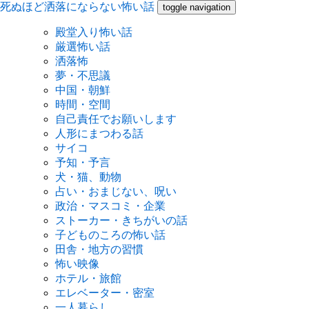
死ぬほど洒落にならない怖い話
toggle navigation
殿堂入り怖い話
厳選怖い話
洒落怖
夢・不思議
中国・朝鮮
時間・空間
自己責任でお願いします
人形にまつわる話
サイコ
予知・予言
犬・猫、動物
占い・おまじない、呪い
政治・マスコミ・企業
ストーカー・きちがいの話
子どものころの怖い話
田舎・地方の習慣
怖い映像
ホテル・旅館
エレベーター・密室
一人暮らし