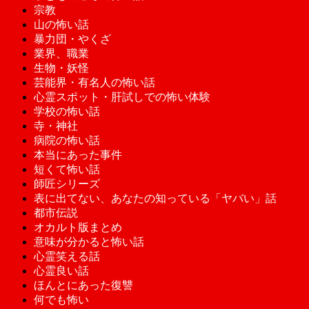
宗教
山の怖い話
暴力団・やくざ
業界、職業
生物・妖怪
芸能界・有名人の怖い話
心霊スポット・肝試しでの怖い体験
学校の怖い話
寺・神社
病院の怖い話
本当にあった事件
短くて怖い話
師匠シリーズ
表に出てない、あなたの知っている「ヤバい」話
都市伝説
オカルト版まとめ
意味が分かると怖い話
心霊笑える話
心霊良い話
ほんとにあった復讐
何でも怖い