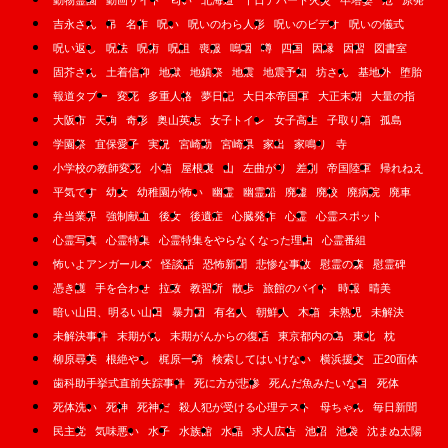
動物霊園
動画サイト
匂い
北海道
千日デパート火災
卒塔婆
厄
原発
吉永さん
吊
名作
呪い
呪いのわら人形
呪いのビデオ
呪いの儀式
呪い返し
呪法
呪術
呪詛
喪服
嗚咽
噂
四国
因縁
因習
図書室
固芥さん
土着信仰
地獄
地鎮祭
地震
地震予知
坊さん
基地外
堕胎
報道タブー
変死
多重人格
夢日記
大日本帝国軍
大正末期
大量の指
大阪市
天狗
奇形
奥山英志
女子トイレ
女子高生
子取り箱
孤島
学園祭
宜保愛子
実況
宮崎勤
宮崎県
家出
家鳴り
寺
小学校の教師変死
小箱
屋根裏
山
左曲がり
差別
帝国陸軍
帰れねえ
平気です
幼女
幼稚園が怖い
幽霊
幽霊船
廃墟
廃校
廃病院
廃車
弁当業界
強制献血
後女
後遺症
心臓発作
心霊
心霊スポット
心霊写真
心霊特集
心霊特集をやらなくなった理由
心霊番組
怖いよアンガールズ
怪談話
恐怖新聞
悲惨な事故
慰霊の森
慰霊碑
憑き護
手を合わせ
拉致
教習所
散歩
旅館のバイト
時報
晴美
暗い山田、明るい山田
暴力団
有名人
朝鮮人
木箱
未熟児
未解決
未解決事件
末期がん
末期がんからの復活
東京都内の島
東北
枕
柳原尋美
根絶やし
梶原一騎
検索してはいけない
横浜援交
正20面体
歯科助手挙式直前失踪事件
死に方が悲惨
死んだ魚みたいな目
死体
死体洗い
死神
死神だ
殺人犯が受ける心理テスト
母ちゃん
毎日新聞
民主党
気味悪い
水子
水族館
水晶
求人広告
池沼
池袋
沈まぬ太陽