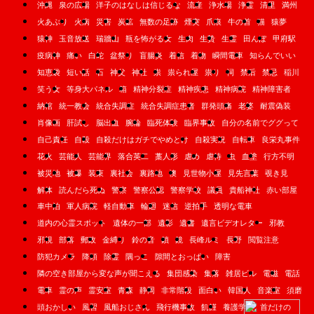
沖縄
泉の広場
洋子のはなしは信じるな
流産
浄水場
浄霊
清里
満州
火あぶり
火病
災害
炭鉱
無数の足跡
煙突
爪痕
牛の首
猫
猿夢
猿神
玉音放送
瑞牆山
瓶を怖がる女
生肉
生贄
生霊
田んぼ
甲府駅
疫病神
痛い
白蛇
盆祭り
盲腸炎
着信
着物
瞬間電車
知らんでいい
知恵袋
短い話
石
神父
神社
祟
祟られ屋
祟り
祠
禁后
禁忌
稲川
笑う女
等身大パネル
箱
精神分裂症
精神疾患
精神病院
精神障害者
納棺
統一教会
統合失調症
統合失調症患者
群発頭痛
老婆
耐震偽装
肖像画
肝試し
脳出血
腕輪
臨死体験
臨界事故
自分の名前でググって
自己責任
自殺
自殺だけはガチでやめとけ
自殺実況
自転車
良栄丸事件
花火
芸能人
芸能界
落合英二
藁人形
虐め
虐待
虫
血塗
行方不明
被災地
被爆
装束
裏社会
裏路地
襖
見世物小屋
見先言葉
覗き見
解体
読んだら死ぬ
警察
警察公認
警察学校
議員
貴船神社
赤い部屋
車中泊
軍人病院
軽自動車
輪廻
迷信
逆拍手
透明な電車
道内の心霊スポット
遺体の一部
遺影
遺書
遺言ビデオレター
邪教
邪視
部落
郵政
金縛り
鈴の音
鎖
鏡
長峰ルミ
長野
閲覧注意
防犯カメラ
降頭
除霊
隅っこ
隙間とおっぱい
障害
隣の空き部屋から変な声が聞こえる
集団感染
集落
雑居ビル
電磁
電話
電車
霊の声
霊安室
青森
静岡
非常階段
面白い
韓国人
音楽室
須磨
頭おかしい
風習
風船おじさん
飛行機事故
飢饉
養護学校
首だけの