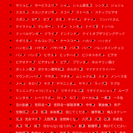
サリョじゃ
サービスエリア
シャム
シャム双生児
シンクロ
ジョジョ
スカスカ
スカンクオジサン
スコープ
ストーカー
スナッフビデオ
スポンジ
セ**ス
タブー
タモリ
チャイム
チャット
ツンバイさん
テイストレス
テレポート
トイレ
トンネル
ドイツ軍
ドッペル
ドッペルゲンガー
ドライブ
ドンドンドン
ナイトオブザリビングデッド
ナポリタン
ナルコレプシー
ナースコール
ハカソヤ
ハッカイ
ハンセン病
バケモノ
バサバサ様
バス停
ババア
バレンタインチョコ
パンツ
パンドラ
ヒサユキ
ヒッチハイク
ビジネスホテル
ビデオ
ビデオテープ
ビデオレター
ピアノ
プランタン
ホルマリン漬け
ボットン便所
ポケモン都市伝説
ポルポト派
マイナスドライバー
マウンテンバイク
マサさん
マネキン
ムシャクル様
メイサ
メンヘラ女
メール
モロゾフ
ヤクザ
ヤマニシさん
ヤマノケ
ラップ音
ラブホ
ランニングシャツにリュック
リサイクルご飯
リサイクルショップ
ループ
レンタカー
レードラさん
ロッテ
ロフト
ローカル線
一座様
一斗缶
丑の刻参り
世田谷一家
世田谷一家殺害事件
中年女
事故物件
井戸
交換日記
人形
住職
余命推定
信じてください
修学旅行
個人タクシー
元凶
光永マチ子
入院準備
全然怖くない
八尺様
八開
公園
共産党
兵役
写メ
凶子
分からないほうがいい
創価
創価学会
助けてください