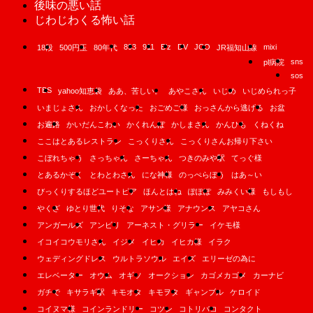
後味の悪い話
じわじわくる怖い話
893
911
B'z
DV
JCO
mixi
18段
500円玉
80年代
JR福知山線
sns
pl病院
sos
TBS
yahoo知恵袋
ああ、苦しい。
あやこさん
いじめ
いじめられっ子
いまじょさん
おかしくなった
おごめご様
おっさんから逃げる
お盆
お遍路
かいだんこわい
かくれんぼ
かしまさん
かんひも
くねくね
ここはとあるレストラン
こっくりさん
こっくりさんお帰り下さい
こぼれちゃう
さっちゃん
さーちゃん
つきのみや駅
てっぐ様
とあるかぞく
とわとわさん
にな神様
のっぺらぼう
はあ～い
びっくりするほどユートピア
ほんとはね
ぽぽぽ
みみくい様
もしもし
やくざ
ゆとり世代
りそな
アサン様
アナウンス
アヤコさん
アンガールズ
アンビリ
アーネスト・グリラー
イケモ様
イコイコウモリさん
イジメ
イヒカ
イヒカ様
イラク
ウェディングドレス
ウルトラソウル
エイズ
エリーゼの為に
エレベーター
オウム
オギソ
オークション
カゴメカゴメ
カーナビ
ガチで
キサラギ駅
キモオタ
キモヲタ
ギャンブル
ケロイド
コイヌマ様
コインランドリー
コツン
コトリバコ
コンタクト