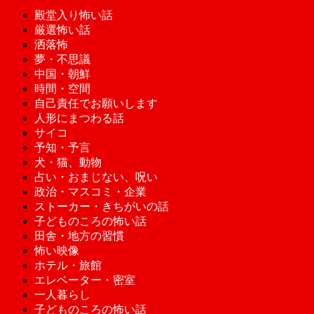
殿堂入り怖い話
厳選怖い話
洒落怖
夢・不思議
中国・朝鮮
時間・空間
自己責任でお願いします
人形にまつわる話
サイコ
予知・予言
犬・猫、動物
占い・おまじない、呪い
政治・マスコミ・企業
ストーカー・きちがいの話
子どものころの怖い話
田舎・地方の習慣
怖い映像
ホテル・旅館
エレベーター・密室
一人暮らし
子どものころの怖い話