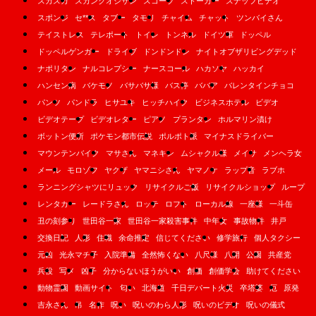
スカスカ
スカンクオジサン
スコープ
ストーカー
スナッフビデオ
スポンジ
セ**ス
タブー
タモリ
チャイム
チャット
ツンバイさん
テイストレス
テレポート
トイレ
トンネル
ドイツ軍
ドッペル
ドッペルゲンガー
ドライブ
ドンドンドン
ナイトオブザリビングデッド
ナポリタン
ナルコレプシー
ナースコール
ハカソヤ
ハッカイ
ハンセン病
バケモノ
バサバサ様
バス停
ババア
バレンタインチョコ
パンツ
パンドラ
ヒサユキ
ヒッチハイク
ビジネスホテル
ビデオ
ビデオテープ
ビデオレター
ピアノ
プランタン
ホルマリン漬け
ボットン便所
ポケモン都市伝説
ポルポト派
マイナスドライバー
マウンテンバイク
マサさん
マネキン
ムシャクル様
メイサ
メンヘラ女
メール
モロゾフ
ヤクザ
ヤマニシさん
ヤマノケ
ラップ音
ラブホ
ランニングシャツにリュック
リサイクルご飯
リサイクルショップ
ループ
レンタカー
レードラさん
ロッテ
ロフト
ローカル線
一座様
一斗缶
丑の刻参り
世田谷一家
世田谷一家殺害事件
中年女
事故物件
井戸
交換日記
人形
住職
余命推定
信じてください
修学旅行
個人タクシー
元凶
光永マチ子
入院準備
全然怖くない
八尺様
八開
公園
共産党
兵役
写メ
凶子
分からないほうがいい
創価
創価学会
助けてください
動物霊園
動画サイト
匂い
北海道
千日デパート火災
卒塔婆
厄
原発
吉永さん
吊
名作
呪い
呪いのわら人形
呪いのビデオ
呪いの儀式