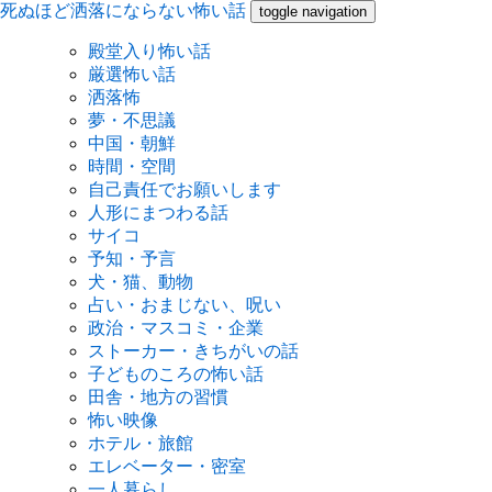
死ぬほど洒落にならない怖い話
toggle navigation
殿堂入り怖い話
厳選怖い話
洒落怖
夢・不思議
中国・朝鮮
時間・空間
自己責任でお願いします
人形にまつわる話
サイコ
予知・予言
犬・猫、動物
占い・おまじない、呪い
政治・マスコミ・企業
ストーカー・きちがいの話
子どものころの怖い話
田舎・地方の習慣
怖い映像
ホテル・旅館
エレベーター・密室
一人暮らし