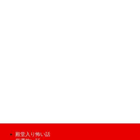
殿堂入り怖い話