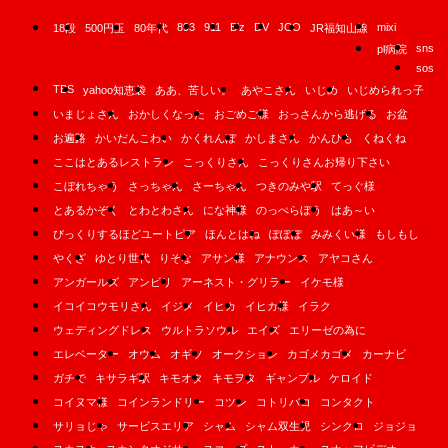
893
911
B'z
DV
JCO
mixi
18段
500円玉
80年代
JR福知山線
sns
pl病院
sos
TBS
yahoo知恵袋
ああ、苦しい。
あやこさん
いじめ
いじめられっ子
いまじょさん
おかしくなった
おごめご様
おっさんから逃げる
お盆
お遍路
かいだんこわい
かくれんぼ
かしまさん
かんひも
くねくね
ここはとあるレストラン
こっくりさん
こっくりさんお帰り下さい
こぼれちゃう
さっちゃん
さーちゃん
つきのみや駅
てっぐ様
とあるかぞく
とわとわさん
にな神様
のっぺらぼう
はあ～い
びっくりするほどユートピア
ほんとはね
ぽぽぽ
みみくい様
もしもし
やくざ
ゆとり世代
りそな
アサン様
アナウンス
アヤコさん
アンガールズ
アンビリ
アーネスト・グリラー
イケモ様
イコイコウモリさん
イジメ
イヒカ
イヒカ様
イラク
ウェディングドレス
ウルトラソウル
エイズ
エリーゼの為に
エレベーター
オウム
オギソ
オークション
カゴメカゴメ
カーナビ
ガチで
キサラギ駅
キモオタ
キモヲタ
ギャンブル
ケロイド
コイヌマ様
コインランドリー
コツン
コトリバコ
コンタクト
サリョじゃ
サービスエリア
シャム
シャム双生児
シンクロ
ジョジョ