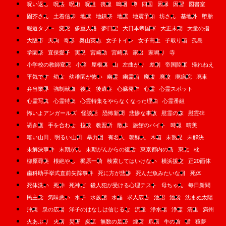
呪い返し
呪法
呪術
呪詛
喪服
嗚咽
噂
四国
因縁
因習
図書室
固芥さん
土着信仰
地獄
地鎮祭
地震
地震予知
坊さん
基地外
堕胎
報道タブー
変死
多重人格
夢日記
大日本帝国軍
大正末期
大量の指
大阪市
天狗
奇形
奥山英志
女子トイレ
女子高生
子取り箱
孤島
学園祭
宜保愛子
実況
宮崎勤
宮崎県
家出
家鳴り
寺
小学校の教師変死
小箱
屋根裏
山
左曲がり
差別
帝国陸軍
帰れねえ
平気です
幼女
幼稚園が怖い
幽霊
幽霊船
廃墟
廃校
廃病院
廃車
弁当業界
強制献血
後女
後遺症
心臓発作
心霊
心霊スポット
心霊写真
心霊特集
心霊特集をやらなくなった理由
心霊番組
怖いよアンガールズ
怪談話
恐怖新聞
悲惨な事故
慰霊の森
慰霊碑
憑き護
手を合わせ
拉致
教習所
散歩
旅館のバイト
時報
晴美
暗い山田、明るい山田
暴力団
有名人
朝鮮人
木箱
未熟児
未解決
未解決事件
末期がん
末期がんからの復活
東京都内の島
東北
枕
柳原尋美
根絶やし
梶原一騎
検索してはいけない
横浜援交
正20面体
歯科助手挙式直前失踪事件
死に方が悲惨
死んだ魚みたいな目
死体
死体洗い
死神
死神だ
殺人犯が受ける心理テスト
母ちゃん
毎日新聞
民主党
気味悪い
水子
水族館
水晶
求人広告
池沼
池袋
沈まぬ太陽
沖縄
泉の広場
洋子のはなしは信じるな
流産
浄水場
浄霊
清里
満州
火あぶり
火病
災害
炭鉱
無数の足跡
煙突
爪痕
牛の首
猫
猿夢