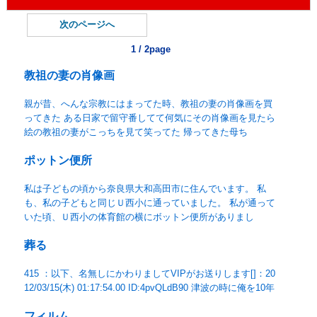
次のページへ
1 / 2page
教祖の妻の肖像画
親が昔、へんな宗教にはまってた時、教祖の妻の肖像画を買
ってきた ある日家で留守番してて何気にその肖像画を見たら
絵の教祖の妻がこっちを見て笑ってた 帰ってきた母ち
ポットン便所
私は子どもの頃から奈良県大和高田市に住んでいます。 私
も、私の子どもと同じＵ西小に通っていました。 私が通って
いた頃、Ｕ西小の体育館の横にボットン便所がありまし
葬る
415 ：以下、名無しにかわりましてVIPがお送りします[]：20
12/03/15(木) 01:17:54.00 ID:4pvQLdB90 津波の時に俺を10年
フィルム