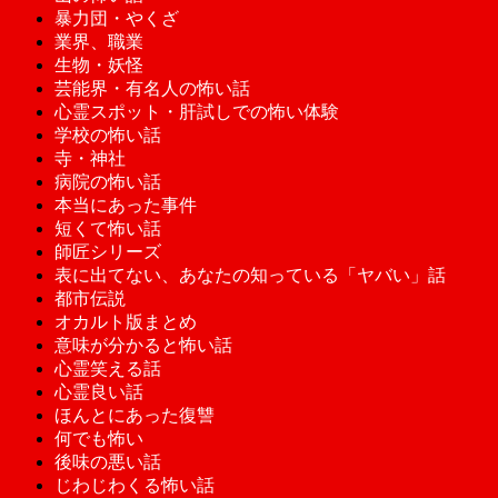
暴力団・やくざ
業界、職業
生物・妖怪
芸能界・有名人の怖い話
心霊スポット・肝試しでの怖い体験
学校の怖い話
寺・神社
病院の怖い話
本当にあった事件
短くて怖い話
師匠シリーズ
表に出てない、あなたの知っている「ヤバい」話
都市伝説
オカルト版まとめ
意味が分かると怖い話
心霊笑える話
心霊良い話
ほんとにあった復讐
何でも怖い
後味の悪い話
じわじわくる怖い話