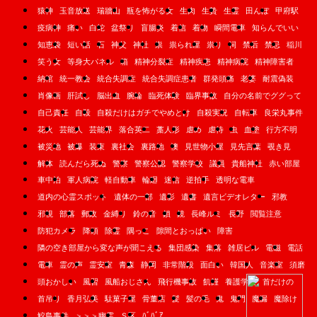
猿神
玉音放送
瑞牆山
瓶を怖がる女
生肉
生贄
生霊
田んぼ
甲府駅
疫病神
痛い
白蛇
盆祭り
盲腸炎
着信
着物
瞬間電車
知らんでいい
知恵袋
短い話
石
神父
神社
祟
祟られ屋
祟り
祠
禁后
禁忌
稲川
笑う女
等身大パネル
箱
精神分裂症
精神疾患
精神病院
精神障害者
納棺
統一教会
統合失調症
統合失調症患者
群発頭痛
老婆
耐震偽装
肖像画
肝試し
脳出血
腕輪
臨死体験
臨界事故
自分の名前でググって
自己責任
自殺
自殺だけはガチでやめとけ
自殺実況
自転車
良栄丸事件
花火
芸能人
芸能界
落合英二
藁人形
虐め
虐待
虫
血塗
行方不明
被災地
被爆
装束
裏社会
裏路地
襖
見世物小屋
見先言葉
覗き見
解体
読んだら死ぬ
警察
警察公認
警察学校
議員
貴船神社
赤い部屋
車中泊
軍人病院
軽自動車
輪廻
迷信
逆拍手
透明な電車
道内の心霊スポット
遺体の一部
遺影
遺書
遺言ビデオレター
邪教
邪視
部落
郵政
金縛り
鈴の音
鎖
鏡
長峰ルミ
長野
閲覧注意
防犯カメラ
降頭
除霊
隅っこ
隙間とおっぱい
障害
隣の空き部屋から変な声が聞こえる
集団感染
集落
雑居ビル
電磁
電話
電車
霊の声
霊安室
青森
静岡
非常階段
面白い
韓国人
音楽室
須磨
頭おかしい
風習
風船おじさん
飛行機事故
飢饉
養護学校
首だけの
首吊り
香月弘美
駄菓子屋
骨董店
髪
髪の毛
鬼
鬼門
魔漏
魔除け
ﾊﾞﾊﾞｱ
鮫島事件
＞＞＞幽霊
Ｓ区