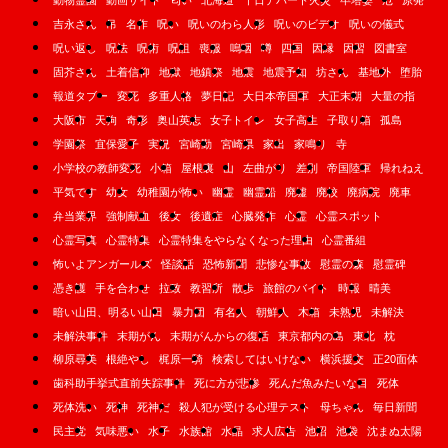
動物霊園
動画サイト
匂い
北海道
千日デパート火災
卒塔婆
厄
原発
吉永さん
吊
名作
呪い
呪いのわら人形
呪いのビデオ
呪いの儀式
呪い返し
呪法
呪術
呪詛
喪服
嗚咽
噂
四国
因縁
因習
図書室
固芥さん
土着信仰
地獄
地鎮祭
地震
地震予知
坊さん
基地外
堕胎
報道タブー
変死
多重人格
夢日記
大日本帝国軍
大正末期
大量の指
大阪市
天狗
奇形
奥山英志
女子トイレ
女子高生
子取り箱
孤島
学園祭
宜保愛子
実況
宮崎勤
宮崎県
家出
家鳴り
寺
小学校の教師変死
小箱
屋根裏
山
左曲がり
差別
帝国陸軍
帰れねえ
平気です
幼女
幼稚園が怖い
幽霊
幽霊船
廃墟
廃校
廃病院
廃車
弁当業界
強制献血
後女
後遺症
心臓発作
心霊
心霊スポット
心霊写真
心霊特集
心霊特集をやらなくなった理由
心霊番組
怖いよアンガールズ
怪談話
恐怖新聞
悲惨な事故
慰霊の森
慰霊碑
憑き護
手を合わせ
拉致
教習所
散歩
旅館のバイト
時報
晴美
暗い山田、明るい山田
暴力団
有名人
朝鮮人
木箱
未熟児
未解決
未解決事件
末期がん
末期がんからの復活
東京都内の島
東北
枕
柳原尋美
根絶やし
梶原一騎
検索してはいけない
横浜援交
正20面体
歯科助手挙式直前失踪事件
死に方が悲惨
死んだ魚みたいな目
死体
死体洗い
死神
死神だ
殺人犯が受ける心理テスト
母ちゃん
毎日新聞
民主党
気味悪い
水子
水族館
水晶
求人広告
池沼
池袋
沈まぬ太陽