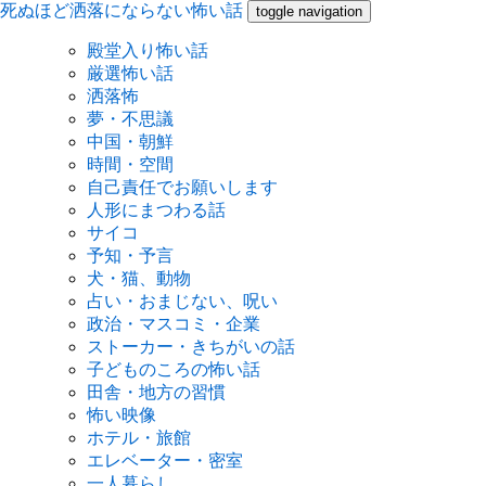
死ぬほど洒落にならない怖い話
toggle navigation
殿堂入り怖い話
厳選怖い話
洒落怖
夢・不思議
中国・朝鮮
時間・空間
自己責任でお願いします
人形にまつわる話
サイコ
予知・予言
犬・猫、動物
占い・おまじない、呪い
政治・マスコミ・企業
ストーカー・きちがいの話
子どものころの怖い話
田舎・地方の習慣
怖い映像
ホテル・旅館
エレベーター・密室
一人暮らし