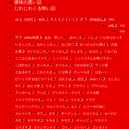
後味の悪い話
じわじわくる怖い話
893
911
B'z
DV
JCO
mixi
18段
500円玉
80年代
JR福知山線
sns
pl病院
sos
TBS
yahoo知恵袋
ああ、苦しい。
あやこさん
いじめ
いじめられっ子
いまじょさん
おかしくなった
おごめご様
おっさんから逃げる
お盆
お遍路
かいだんこわい
かくれんぼ
かしまさん
かんひも
くねくね
ここはとあるレストラン
こっくりさん
こっくりさんお帰り下さい
こぼれちゃう
さっちゃん
さーちゃん
つきのみや駅
てっぐ様
とあるかぞく
とわとわさん
にな神様
のっぺらぼう
はあ～い
びっくりするほどユートピア
ほんとはね
ぽぽぽ
みみくい様
もしもし
やくざ
ゆとり世代
りそな
アサン様
アナウンス
アヤコさん
アンガールズ
アンビリ
アーネスト・グリラー
イケモ様
イコイコウモリさん
イジメ
イヒカ
イヒカ様
イラク
ウェディングドレス
ウルトラソウル
エイズ
エリーゼの為に
エレベーター
オウム
オギソ
オークション
カゴメカゴメ
カーナビ
ガチで
キサラギ駅
キモオタ
キモヲタ
ギャンブル
ケロイド
コイヌマ様
コインランドリー
コツン
コトリバコ
コンタクト