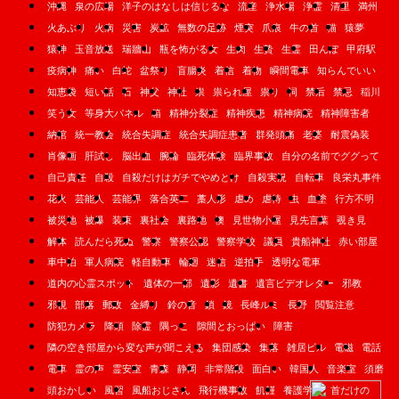
沖縄
泉の広場
洋子のはなしは信じるな
流産
浄水場
浄霊
清里
満州
火あぶり
火病
災害
炭鉱
無数の足跡
煙突
爪痕
牛の首
猫
猿夢
猿神
玉音放送
瑞牆山
瓶を怖がる女
生肉
生贄
生霊
田んぼ
甲府駅
疫病神
痛い
白蛇
盆祭り
盲腸炎
着信
着物
瞬間電車
知らんでいい
知恵袋
短い話
石
神父
神社
祟
祟られ屋
祟り
祠
禁后
禁忌
稲川
笑う女
等身大パネル
箱
精神分裂症
精神疾患
精神病院
精神障害者
納棺
統一教会
統合失調症
統合失調症患者
群発頭痛
老婆
耐震偽装
肖像画
肝試し
脳出血
腕輪
臨死体験
臨界事故
自分の名前でググって
自己責任
自殺
自殺だけはガチでやめとけ
自殺実況
自転車
良栄丸事件
花火
芸能人
芸能界
落合英二
藁人形
虐め
虐待
虫
血塗
行方不明
被災地
被爆
装束
裏社会
裏路地
襖
見世物小屋
見先言葉
覗き見
解体
読んだら死ぬ
警察
警察公認
警察学校
議員
貴船神社
赤い部屋
車中泊
軍人病院
軽自動車
輪廻
迷信
逆拍手
透明な電車
道内の心霊スポット
遺体の一部
遺影
遺書
遺言ビデオレター
邪教
邪視
部落
郵政
金縛り
鈴の音
鎖
鏡
長峰ルミ
長野
閲覧注意
防犯カメラ
降頭
除霊
隅っこ
隙間とおっぱい
障害
隣の空き部屋から変な声が聞こえる
集団感染
集落
雑居ビル
電磁
電話
電車
霊の声
霊安室
青森
静岡
非常階段
面白い
韓国人
音楽室
須磨
頭おかしい
風習
風船おじさん
飛行機事故
飢饉
養護学校
首だけの