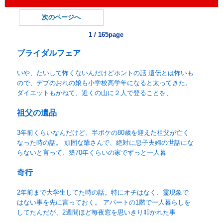
次のページへ
1 / 165page
ブライダルフェア
いや、たいして怖くないんだけどホントの話 遺伝とは怖いも
ので、デブのおれの娘も小学校高学年になると太ってきた。
ダイエットもかねて、近くの山に２人で登ることを、
祖父の遺品
3年前くらいなんだけど、半ボケの80歳を迎えた祖父が亡く
なった時の話。 頑固な爺さんで、絶対に息子夫婦の世話にな
らないと言って、築70年くらいの家でずっと一人暮
奇行
2年前まで大学生してた時の話。特にオチはなく、霊現象で
はない事を先に言っておく。 アパートの1階で一人暮らしを
してたんだが、2週間ほど毎夜窓を思いきり叩かれた事