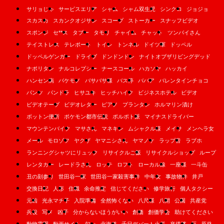
サリョじゃ
サービスエリア
シャム
シャム双生児
シンクロ
ジョジョ
スカスカ
スカンクオジサン
スコープ
ストーカー
スナッフビデオ
スポンジ
セ**ス
タブー
タモリ
チャイム
チャット
ツンバイさん
テイストレス
テレポート
トイレ
トンネル
ドイツ軍
ドッペル
ドッペルゲンガー
ドライブ
ドンドンドン
ナイトオブザリビングデッド
ナポリタン
ナルコレプシー
ナースコール
ハカソヤ
ハッカイ
ハンセン病
バケモノ
バサバサ様
バス停
ババア
バレンタインチョコ
パンツ
パンドラ
ヒサユキ
ヒッチハイク
ビジネスホテル
ビデオ
ビデオテープ
ビデオレター
ピアノ
プランタン
ホルマリン漬け
ボットン便所
ポケモン都市伝説
ポルポト派
マイナスドライバー
マウンテンバイク
マサさん
マネキン
ムシャクル様
メイサ
メンヘラ女
メール
モロゾフ
ヤクザ
ヤマニシさん
ヤマノケ
ラップ音
ラブホ
ランニングシャツにリュック
リサイクルご飯
リサイクルショップ
ループ
レンタカー
レードラさん
ロッテ
ロフト
ローカル線
一座様
一斗缶
丑の刻参り
世田谷一家
世田谷一家殺害事件
中年女
事故物件
井戸
交換日記
人形
住職
余命推定
信じてください
修学旅行
個人タクシー
元凶
光永マチ子
入院準備
全然怖くない
八尺様
八開
公園
共産党
兵役
写メ
凶子
分からないほうがいい
創価
創価学会
助けてください