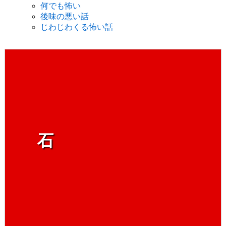
何でも怖い
後味の悪い話
じわじわくる怖い話
石