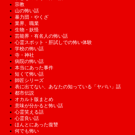
宗教
山の怖い話
暴力団・やくざ
業界、職業
生物・妖怪
芸能界・有名人の怖い話
心霊スポット・肝試しでの怖い体験
学校の怖い話
寺・神社
病院の怖い話
本当にあった事件
短くて怖い話
師匠シリーズ
表に出てない、あなたの知っている「ヤバい」話
都市伝説
オカルト版まとめ
意味が分かると怖い話
心霊笑える話
心霊良い話
ほんとにあった復讐
何でも怖い