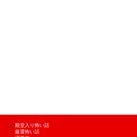
殿堂入り怖い話
厳選怖い話