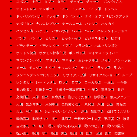
スポンジ
セ**ス
タブー
タモリ
チャイム
チャット
ツンバイさん
テイストレス
テレポート
トイレ
トンネル
ドイツ軍
ドッペル
ドッペルゲンガー
ドライブ
ドンドンドン
ナイトオブザリビングデッド
ナポリタン
ナルコレプシー
ナースコール
ハカソヤ
ハッカイ
ハンセン病
バケモノ
バサバサ様
バス停
ババア
バレンタインチョコ
パンツ
パンドラ
ヒサユキ
ヒッチハイク
ビジネスホテル
ビデオ
ビデオテープ
ビデオレター
ピアノ
プランタン
ホルマリン漬け
ボットン便所
ポケモン都市伝説
ポルポト派
マイナスドライバー
マウンテンバイク
マサさん
マネキン
ムシャクル様
メイサ
メンヘラ女
メール
モロゾフ
ヤクザ
ヤマニシさん
ヤマノケ
ラップ音
ラブホ
ランニングシャツにリュック
リサイクルご飯
リサイクルショップ
ループ
レンタカー
レードラさん
ロッテ
ロフト
ローカル線
一座様
一斗缶
丑の刻参り
世田谷一家
世田谷一家殺害事件
中年女
事故物件
井戸
交換日記
人形
住職
余命推定
信じてください
修学旅行
個人タクシー
元凶
光永マチ子
入院準備
全然怖くない
八尺様
八開
公園
共産党
兵役
写メ
凶子
分からないほうがいい
創価
創価学会
助けてください
動物霊園
動画サイト
匂い
北海道
千日デパート火災
卒塔婆
厄
原発
吉永さん
吊
名作
呪い
呪いのわら人形
呪いのビデオ
呪いの儀式
呪い返し
呪法
呪術
呪詛
喪服
嗚咽
噂
四国
因縁
因習
図書室