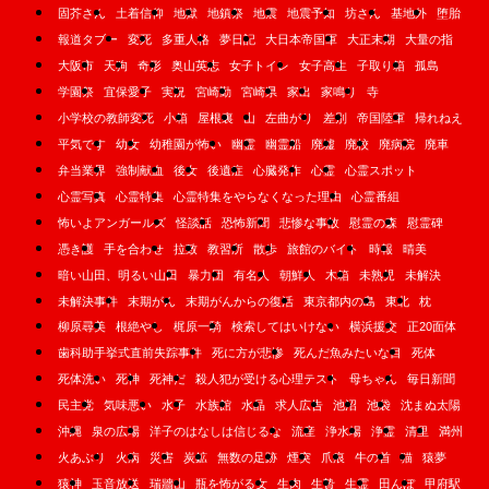
固芥さん
土着信仰
地獄
地鎮祭
地震
地震予知
坊さん
基地外
堕胎
報道タブー
変死
多重人格
夢日記
大日本帝国軍
大正末期
大量の指
大阪市
天狗
奇形
奥山英志
女子トイレ
女子高生
子取り箱
孤島
学園祭
宜保愛子
実況
宮崎勤
宮崎県
家出
家鳴り
寺
小学校の教師変死
小箱
屋根裏
山
左曲がり
差別
帝国陸軍
帰れねえ
平気です
幼女
幼稚園が怖い
幽霊
幽霊船
廃墟
廃校
廃病院
廃車
弁当業界
強制献血
後女
後遺症
心臓発作
心霊
心霊スポット
心霊写真
心霊特集
心霊特集をやらなくなった理由
心霊番組
怖いよアンガールズ
怪談話
恐怖新聞
悲惨な事故
慰霊の森
慰霊碑
憑き護
手を合わせ
拉致
教習所
散歩
旅館のバイト
時報
晴美
暗い山田、明るい山田
暴力団
有名人
朝鮮人
木箱
未熟児
未解決
未解決事件
末期がん
末期がんからの復活
東京都内の島
東北
枕
柳原尋美
根絶やし
梶原一騎
検索してはいけない
横浜援交
正20面体
歯科助手挙式直前失踪事件
死に方が悲惨
死んだ魚みたいな目
死体
死体洗い
死神
死神だ
殺人犯が受ける心理テスト
母ちゃん
毎日新聞
民主党
気味悪い
水子
水族館
水晶
求人広告
池沼
池袋
沈まぬ太陽
沖縄
泉の広場
洋子のはなしは信じるな
流産
浄水場
浄霊
清里
満州
火あぶり
火病
災害
炭鉱
無数の足跡
煙突
爪痕
牛の首
猫
猿夢
猿神
玉音放送
瑞牆山
瓶を怖がる女
生肉
生贄
生霊
田んぼ
甲府駅