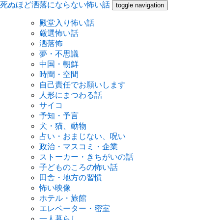
死ぬほど洒落にならない怖い話
toggle navigation
殿堂入り怖い話
厳選怖い話
洒落怖
夢・不思議
中国・朝鮮
時間・空間
自己責任でお願いします
人形にまつわる話
サイコ
予知・予言
犬・猫、動物
占い・おまじない、呪い
政治・マスコミ・企業
ストーカー・きちがいの話
子どものころの怖い話
田舎・地方の習慣
怖い映像
ホテル・旅館
エレベーター・密室
一人暮らし