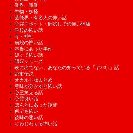
業界、職業
生物・妖怪
芸能界・有名人の怖い話
心霊スポット・肝試しでの怖い体験
学校の怖い話
寺・神社
病院の怖い話
本当にあった事件
短くて怖い話
師匠シリーズ
表に出てない、あなたの知っている「ヤバい」話
都市伝説
オカルト版まとめ
意味が分かると怖い話
心霊笑える話
心霊良い話
ほんとにあった復讐
何でも怖い
後味の悪い話
じわじわくる怖い話