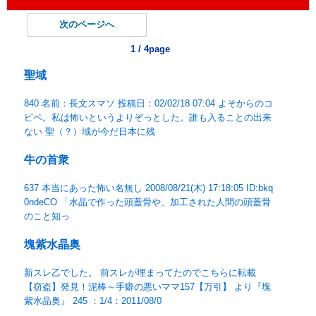
次のページへ
1 / 4page
聖域
840 名前：長文スマソ 投稿日：02/02/18 07:04 よそからのコ
ピペ。私は怖いというよりぞっとした。誰も入ることの出来
ない 聖（？）域が今だ日本に残
牛の首衆
637 本当にあった怖い名無し 2008/08/21(木) 17:18:05 ID:bkq
0ndeCO 「水晶で作った頭蓋骨や、加工された人間の頭蓋骨
のこと知っ
塊紫水晶奥
新スレ乙でした。 前スレが埋まってたのでこちらに転載
【窃盗】発見！泥棒～手癖の悪いママ157【万引】 より『塊
紫水晶奥』 245 ：1/4：2011/08/0