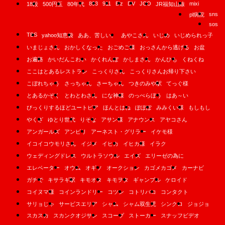
893
911
B'z
DV
JCO
mixi
18段
500円玉
80年代
JR福知山線
sns
pl病院
sos
TBS
yahoo知恵袋
ああ、苦しい。
あやこさん
いじめ
いじめられっ子
いまじょさん
おかしくなった
おごめご様
おっさんから逃げる
お盆
お遍路
かいだんこわい
かくれんぼ
かしまさん
かんひも
くねくね
ここはとあるレストラン
こっくりさん
こっくりさんお帰り下さい
こぼれちゃう
さっちゃん
さーちゃん
つきのみや駅
てっぐ様
とあるかぞく
とわとわさん
にな神様
のっぺらぼう
はあ～い
びっくりするほどユートピア
ほんとはね
ぽぽぽ
みみくい様
もしもし
やくざ
ゆとり世代
りそな
アサン様
アナウンス
アヤコさん
アンガールズ
アンビリ
アーネスト・グリラー
イケモ様
イコイコウモリさん
イジメ
イヒカ
イヒカ様
イラク
ウェディングドレス
ウルトラソウル
エイズ
エリーゼの為に
エレベーター
オウム
オギソ
オークション
カゴメカゴメ
カーナビ
ガチで
キサラギ駅
キモオタ
キモヲタ
ギャンブル
ケロイド
コイヌマ様
コインランドリー
コツン
コトリバコ
コンタクト
サリョじゃ
サービスエリア
シャム
シャム双生児
シンクロ
ジョジョ
スカスカ
スカンクオジサン
スコープ
ストーカー
スナッフビデオ