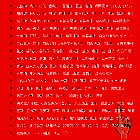
疫病神
痛い
白蛇
盆祭り
盲腸炎
着信
着物
瞬間電車
知らんでいい
知恵袋
短い話
石
神父
神社
祟
祟られ屋
祟り
祠
禁后
禁忌
稲川
笑う女
等身大パネル
箱
精神分裂症
精神疾患
精神病院
精神障害者
納棺
統一教会
統合失調症
統合失調症患者
群発頭痛
老婆
耐震偽装
肖像画
肝試し
脳出血
腕輪
臨死体験
臨界事故
自分の名前でググって
自己責任
自殺
自殺だけはガチでやめとけ
自殺実況
自転車
良栄丸事件
花火
芸能人
芸能界
落合英二
藁人形
虐め
虐待
虫
血塗
行方不明
被災地
被爆
装束
裏社会
裏路地
襖
見世物小屋
見先言葉
覗き見
解体
読んだら死ぬ
警察
警察公認
警察学校
議員
貴船神社
赤い部屋
車中泊
軍人病院
軽自動車
輪廻
迷信
逆拍手
透明な電車
道内の心霊スポット
遺体の一部
遺影
遺書
遺言ビデオレター
邪教
邪視
部落
郵政
金縛り
鈴の音
鎖
鏡
長峰ルミ
長野
閲覧注意
防犯カメラ
降頭
除霊
隅っこ
隙間とおっぱい
障害
隣の空き部屋から変な声が聞こえる
集団感染
集落
雑居ビル
電磁
電話
電車
霊の声
霊安室
青森
静岡
非常階段
面白い
韓国人
音楽室
須磨
頭おかしい
風習
風船おじさん
飛行機事故
飢饉
養護学校
首だけの
首吊り
香月弘美
駄菓子屋
骨董店
髪
髪の毛
鬼
鬼門
魔漏
魔除け
ﾊﾞﾊﾞｱ
鮫島事件
＞＞＞幽霊
Ｓ区