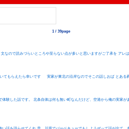
1 / 39page
く文なので読みづらいところや至らない点が多いと思いますがご了承を アレは
聞いてもらえたら幸いです 実家が東北の沿岸なのでそこの話しおば とある
で体験した話です。 北条自体は何も無い町なんだけど、空港から俺の実家が
怖い話を語らせてくれ 昔、川原でバーベキューでもしようぜって話が出て、