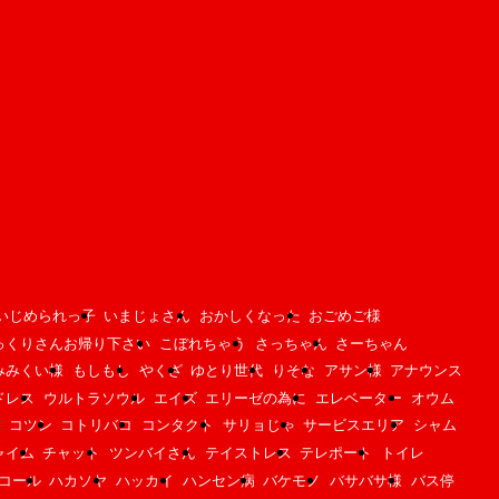
いじめられっ子
いまじょさん
おかしくなった
おごめご様
っくりさんお帰り下さい
こぼれちゃう
さっちゃん
さーちゃん
みみくい様
もしもし
やくざ
ゆとり世代
りそな
アサン様
アナウンス
ドレス
ウルトラソウル
エイズ
エリーゼの為に
エレベーター
オウム
コツン
コトリバコ
コンタクト
サリョじゃ
サービスエリア
シャム
ャイム
チャット
ツンバイさん
テイストレス
テレポート
トイレ
コール
ハカソヤ
ハッカイ
ハンセン病
バケモノ
バサバサ様
バス停