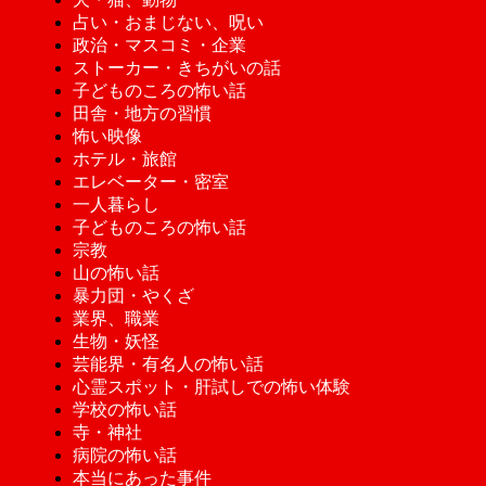
占い・おまじない、呪い
政治・マスコミ・企業
ストーカー・きちがいの話
子どものころの怖い話
田舎・地方の習慣
怖い映像
ホテル・旅館
エレベーター・密室
一人暮らし
子どものころの怖い話
宗教
山の怖い話
暴力団・やくざ
業界、職業
生物・妖怪
芸能界・有名人の怖い話
心霊スポット・肝試しでの怖い体験
学校の怖い話
寺・神社
病院の怖い話
本当にあった事件