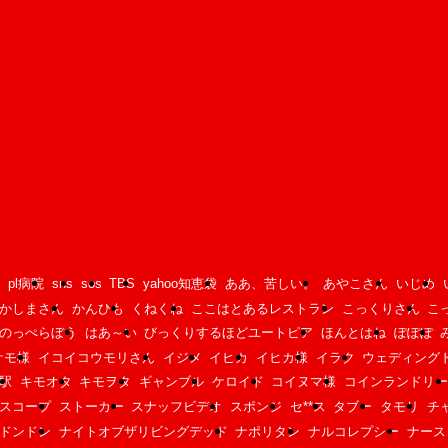
i
pl病院
sns
sos
TBS
yahoo知恵袋
ああ、苦しい。
あやこさん
いじめ
かしまさん
かんひも
くねくね
ここはとあるレストラン
こっくりさん
こ
のっぺらぼう
はあ～い
びっくりするほどユートピア
ほんとはね
ぽぽぽ
ケモ様
イコイコウモリさん
イジメ
イヒカ
イヒカ様
イラク
ウェディング
駅
キモオタ
キモヲタ
ギャンブル
ケロイド
コイヌマ様
コインランドリー
スコープ
ストーカー
スナッフビデオ
スポンジ
セ**ス
タブー
タモリ
チ
ドンドン
ナイトオブザリビングデッド
ナポリタン
ナルコレプシー
ナース