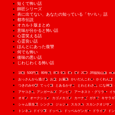
短くて怖い話
師匠シリーズ
表に出てない、あなたの知っている「ヤバい」話
都市伝説
オカルト版まとめ
意味が分かると怖い話
心霊笑える話
心霊良い話
ほんとにあった復讐
何でも怖い
後味の悪い話
じわじわくる怖い話
18段
500円玉
80年代
893
911
B'z
DV
JCO
JR福知山線
mix
おっさんから逃げる
お盆
お遍路
かいだんこわい
かくれんぼ
つきのみや駅
てっぐ様
とあるかぞく
とわとわさん
にな神様
アヤコさん
アンガールズ
アンビリ
アーネスト・グリラー
イ
オギソ
オークション
カゴメカゴメ
カーナビ
ガチで
キサラギ
シャム双生児
シンクロ
ジョジョ
スカスカ
スカンクオジサン
トンネル
ドイツ軍
ドッペル
ドッペルゲンガー
ドライブ
ドン