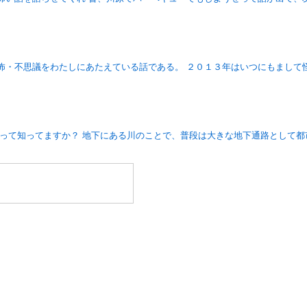
怖・不思議をわたしにあたえている話である。 ２０１３年はいつにもまして
）って知ってますか？ 地下にある川のことで、普段は大きな地下通路として都