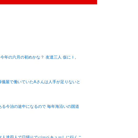
今年の六月の初めかな？ 友達三人 仮にＩ,
葬儀屋で働いていたAさんは人手が足りないと
ある今治の途中になるので 毎年海沿いの国道
友人達四人で日帰りでバーベキューしに行くこ