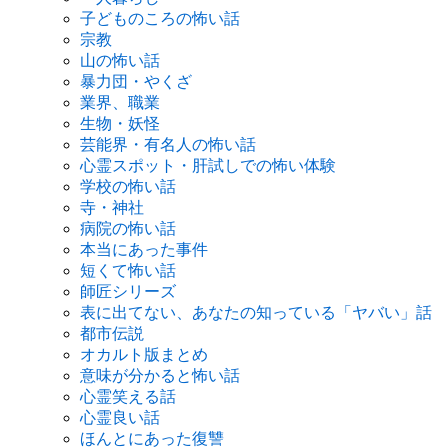
子どものころの怖い話
宗教
山の怖い話
暴力団・やくざ
業界、職業
生物・妖怪
芸能界・有名人の怖い話
心霊スポット・肝試しでの怖い体験
学校の怖い話
寺・神社
病院の怖い話
本当にあった事件
短くて怖い話
師匠シリーズ
表に出てない、あなたの知っている「ヤバい」話
都市伝説
オカルト版まとめ
意味が分かると怖い話
心霊笑える話
心霊良い話
ほんとにあった復讐