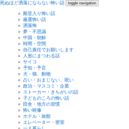
死ぬほど洒落にならない怖い話
toggle navigation
殿堂入り怖い話
厳選怖い話
洒落怖
夢・不思議
中国・朝鮮
時間・空間
自己責任でお願いします
人形にまつわる話
サイコ
予知・予言
犬・猫、動物
占い・おまじない、呪い
政治・マスコミ・企業
ストーカー・きちがいの話
子どものころの怖い話
田舎・地方の習慣
怖い映像
ホテル・旅館
エレベーター・密室
一人暮らし