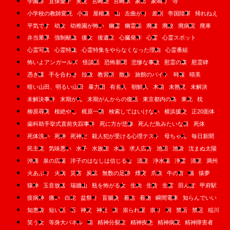
学園祭
宜保愛子
実況
宮崎勤
宮崎県
家出
家鳴り
寺
小学校の教師変死
小箱
屋根裏
山
左曲がり
差別
帝国陸軍
帰れねえ
平気です
幼女
幼稚園が怖い
幽霊
幽霊船
廃墟
廃校
廃病院
廃車
弁当業界
強制献血
後女
後遺症
心臓発作
心霊
心霊スポット
心霊写真
心霊特集
心霊特集をやらなくなった理由
心霊番組
怖いよアンガールズ
怪談話
恐怖新聞
悲惨な事故
慰霊の森
慰霊碑
憑き護
手を合わせ
拉致
教習所
散歩
旅館のバイト
時報
晴美
暗い山田、明るい山田
暴力団
有名人
朝鮮人
木箱
未熟児
未解決
未解決事件
末期がん
末期がんからの復活
東京都内の島
東北
枕
柳原尋美
根絶やし
梶原一騎
検索してはいけない
横浜援交
正20面体
歯科助手挙式直前失踪事件
死に方が悲惨
死んだ魚みたいな目
死体
死体洗い
死神
死神だ
殺人犯が受ける心理テスト
母ちゃん
毎日新聞
民主党
気味悪い
水子
水族館
水晶
求人広告
池沼
池袋
沈まぬ太陽
沖縄
泉の広場
洋子のはなしは信じるな
流産
浄水場
浄霊
清里
満州
火あぶり
火病
災害
炭鉱
無数の足跡
煙突
爪痕
牛の首
猫
猿夢
猿神
玉音放送
瑞牆山
瓶を怖がる女
生肉
生贄
生霊
田んぼ
甲府駅
疫病神
痛い
白蛇
盆祭り
盲腸炎
着信
着物
瞬間電車
知らんでいい
知恵袋
短い話
石
神父
神社
祟
祟られ屋
祟り
祠
禁后
禁忌
稲川
笑う女
等身大パネル
箱
精神分裂症
精神疾患
精神病院
精神障害者