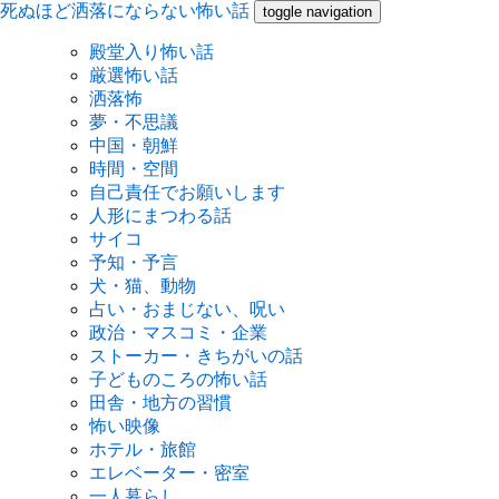
死ぬほど洒落にならない怖い話
toggle navigation
殿堂入り怖い話
厳選怖い話
洒落怖
夢・不思議
中国・朝鮮
時間・空間
自己責任でお願いします
人形にまつわる話
サイコ
予知・予言
犬・猫、動物
占い・おまじない、呪い
政治・マスコミ・企業
ストーカー・きちがいの話
子どものころの怖い話
田舎・地方の習慣
怖い映像
ホテル・旅館
エレベーター・密室
一人暮らし