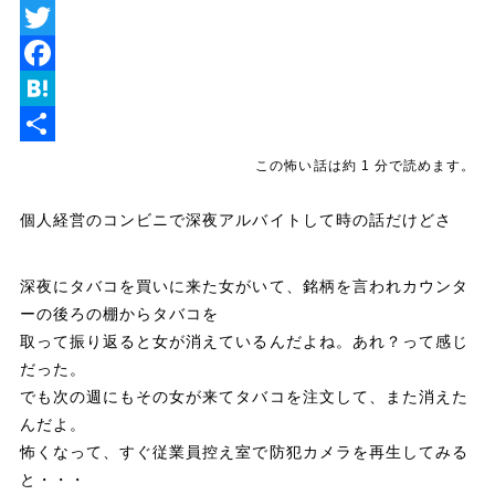
L
i
T
n
w
F
e
i
a
H
t
c
a
共
この怖い話は約 1 分で読めます。
t
e
t
有
個人経営のコンビニで深夜アルバイトして時の話だけどさ
e
b
e
r
o
n
深夜にタバコを買いに来た女がいて、銘柄を言われカウンタ
o
a
ーの後ろの棚からタバコを
k
取って振り返ると女が消えているんだよね。あれ？って感じ
だった。
でも次の週にもその女が来てタバコを注文して、また消えた
んだよ。
怖くなって、すぐ従業員控え室で防犯カメラを再生してみる
と・・・