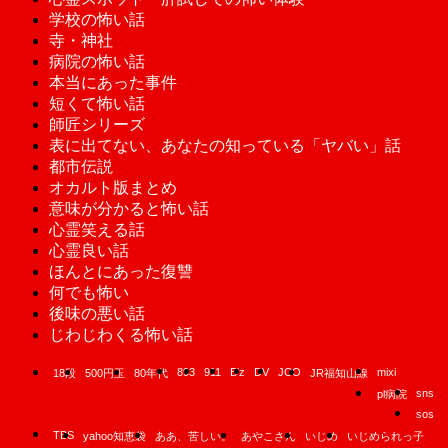
学校の怖い話
寺・神社
病院の怖い話
本当にあった事件
短くて怖い話
師匠シリーズ
表に出てない、あなたの知っている「ヤバい」話
都市伝説
オカルト版まとめ
意味が分かると怖い話
心霊笑える話
心霊良い話
ほんとにあった復讐
何でも怖い
後味の悪い話
じわじわくる怖い話
893
911
B'z
DV
JCO
mixi
18段
500円玉
80年代
JR福知山線
sns
pl病院
sos
TBS
yahoo知恵袋
ああ、苦しい。
あやこさん
いじめ
いじめられっ子