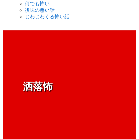
何でも怖い
後味の悪い話
じわじわくる怖い話
洒落怖