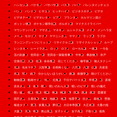
ハンセン病
バケモノ
バサバサ様
バス停
ババア
バレンタインチョコ
パンツ
パンドラ
ヒサユキ
ヒッチハイク
ビジネスホテル
ビデオ
ビデオテープ
ビデオレター
ピアノ
プランタン
ホルマリン漬け
ボットン便所
ポケモン都市伝説
ポルポト派
マイナスドライバー
マウンテンバイク
マサさん
マネキン
ムシャクル様
メイサ
メンヘラ女
メール
モロゾフ
ヤクザ
ヤマニシさん
ヤマノケ
ラップ音
ラブホ
ランニングシャツにリュック
リサイクルご飯
リサイクルショップ
ループ
レンタカー
レードラさん
ロッテ
ロフト
ローカル線
一座様
一斗缶
丑の刻参り
世田谷一家
世田谷一家殺害事件
中年女
事故物件
井戸
交換日記
人形
住職
余命推定
信じてください
修学旅行
個人タクシー
元凶
光永マチ子
入院準備
全然怖くない
八尺様
八開
公園
共産党
兵役
写メ
凶子
分からないほうがいい
創価
創価学会
助けてください
動物霊園
動画サイト
匂い
北海道
千日デパート火災
卒塔婆
厄
原発
吉永さん
吊
名作
呪い
呪いのわら人形
呪いのビデオ
呪いの儀式
呪い返し
呪法
呪術
呪詛
喪服
嗚咽
噂
四国
因縁
因習
図書室
固芥さん
土着信仰
地獄
地鎮祭
地震
地震予知
坊さん
基地外
堕胎
報道タブー
変死
多重人格
夢日記
大日本帝国軍
大正末期
大量の指
大阪市
天狗
奇形
奥山英志
女子トイレ
女子高生
子取り箱
孤島