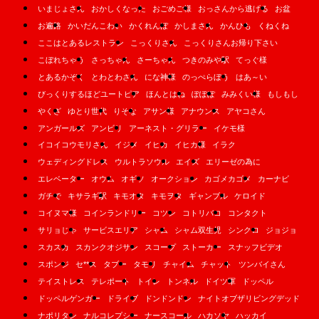
いまじょさん
おかしくなった
おごめご様
おっさんから逃げる
お盆
お遍路
かいだんこわい
かくれんぼ
かしまさん
かんひも
くねくね
ここはとあるレストラン
こっくりさん
こっくりさんお帰り下さい
こぼれちゃう
さっちゃん
さーちゃん
つきのみや駅
てっぐ様
とあるかぞく
とわとわさん
にな神様
のっぺらぼう
はあ～い
びっくりするほどユートピア
ほんとはね
ぽぽぽ
みみくい様
もしもし
やくざ
ゆとり世代
りそな
アサン様
アナウンス
アヤコさん
アンガールズ
アンビリ
アーネスト・グリラー
イケモ様
イコイコウモリさん
イジメ
イヒカ
イヒカ様
イラク
ウェディングドレス
ウルトラソウル
エイズ
エリーゼの為に
エレベーター
オウム
オギソ
オークション
カゴメカゴメ
カーナビ
ガチで
キサラギ駅
キモオタ
キモヲタ
ギャンブル
ケロイド
コイヌマ様
コインランドリー
コツン
コトリバコ
コンタクト
サリョじゃ
サービスエリア
シャム
シャム双生児
シンクロ
ジョジョ
スカスカ
スカンクオジサン
スコープ
ストーカー
スナッフビデオ
スポンジ
セ**ス
タブー
タモリ
チャイム
チャット
ツンバイさん
テイストレス
テレポート
トイレ
トンネル
ドイツ軍
ドッペル
ドッペルゲンガー
ドライブ
ドンドンドン
ナイトオブザリビングデッド
ナポリタン
ナルコレプシー
ナースコール
ハカソヤ
ハッカイ