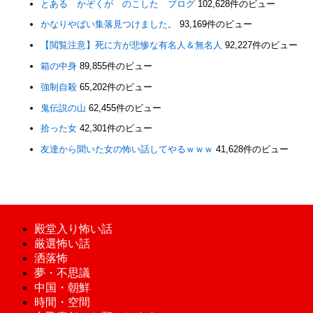
とある かぞくが のこした ブログ
102,628件のビュー
かなりやばい集落見つけました。
93,169件のビュー
【閲覧注意】死に方が悲惨な有名人＆無名人
92,227件のビュー
箱の中身
89,855件のビュー
強制自殺
65,202件のビュー
鬼伝説の山
62,455件のビュー
拾った女
42,301件のビュー
友達から聞いた女の怖い話してやるｗｗｗ
41,628件のビュー
殿堂入り怖い話
厳選怖い話
洒落怖
夢・不思議
中国・朝鮮
時間・空間