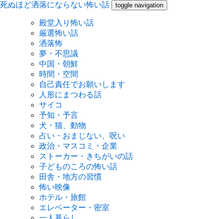
死ぬほど洒落にならない怖い話
toggle navigation
殿堂入り怖い話
厳選怖い話
洒落怖
夢・不思議
中国・朝鮮
時間・空間
自己責任でお願いします
人形にまつわる話
サイコ
予知・予言
犬・猫、動物
占い・おまじない、呪い
政治・マスコミ・企業
ストーカー・きちがいの話
子どものころの怖い話
田舎・地方の習慣
怖い映像
ホテル・旅館
エレベーター・密室
一人暮らし