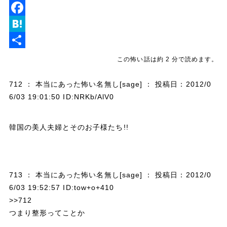
i
T
n
w
F
e
i
a
H
t
c
a
共
この怖い話は約 2 分で読めます。
t
e
t
有
712 ： 本当にあった怖い名無し[sage] ： 投稿日：2012/0
e
b
e
6/03 19:01:50 ID:NRKb/AlV0
r
o
n
o
a
韓国の美人夫婦とそのお子様たち!!
k
713 ： 本当にあった怖い名無し[sage] ： 投稿日：2012/0
6/03 19:52:57 ID:tow+o+410
>>712
つまり整形ってことか