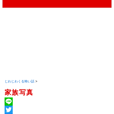
じわじわくる怖い話
>
家族写真
L