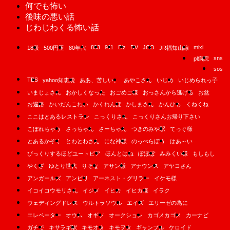
何でも怖い
後味の悪い話
じわじわくる怖い話
893
911
B'z
DV
JCO
mixi
18段
500円玉
80年代
JR福知山線
sns
pl病院
sos
TBS
yahoo知恵袋
ああ、苦しい。
あやこさん
いじめ
いじめられっ子
いまじょさん
おかしくなった
おごめご様
おっさんから逃げる
お盆
お遍路
かいだんこわい
かくれんぼ
かしまさん
かんひも
くねくね
ここはとあるレストラン
こっくりさん
こっくりさんお帰り下さい
こぼれちゃう
さっちゃん
さーちゃん
つきのみや駅
てっぐ様
とあるかぞく
とわとわさん
にな神様
のっぺらぼう
はあ～い
びっくりするほどユートピア
ほんとはね
ぽぽぽ
みみくい様
もしもし
やくざ
ゆとり世代
りそな
アサン様
アナウンス
アヤコさん
アンガールズ
アンビリ
アーネスト・グリラー
イケモ様
イコイコウモリさん
イジメ
イヒカ
イヒカ様
イラク
ウェディングドレス
ウルトラソウル
エイズ
エリーゼの為に
エレベーター
オウム
オギソ
オークション
カゴメカゴメ
カーナビ
ガチで
キサラギ駅
キモオタ
キモヲタ
ギャンブル
ケロイド