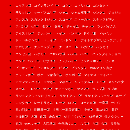
コイヌマ様
コインランドリー
コツン
コトリバコ
コンタクト
サリョじゃ
サービスエリア
シャム
シャム双生児
シンクロ
ジョジョ
スカスカ
スカンクオジサン
スコープ
ストーカー
スナッフビデオ
スポンジ
セ**ス
タブー
タモリ
チャイム
チャット
ツンバイさん
テイストレス
テレポート
トイレ
トンネル
ドイツ軍
ドッペル
ドッペルゲンガー
ドライブ
ドンドンドン
ナイトオブザリビングデッド
ナポリタン
ナルコレプシー
ナースコール
ハカソヤ
ハッカイ
ハンセン病
バケモノ
バサバサ様
バス停
ババア
バレンタインチョコ
パンツ
パンドラ
ヒサユキ
ヒッチハイク
ビジネスホテル
ビデオ
ビデオテープ
ビデオレター
ピアノ
プランタン
ホルマリン漬け
ボットン便所
ポケモン都市伝説
ポルポト派
マイナスドライバー
マウンテンバイク
マサさん
マネキン
ムシャクル様
メイサ
メンヘラ女
メール
モロゾフ
ヤクザ
ヤマニシさん
ヤマノケ
ラップ音
ラブホ
ランニングシャツにリュック
リサイクルご飯
リサイクルショップ
ループ
レンタカー
レードラさん
ロッテ
ロフト
ローカル線
一座様
一斗缶
丑の刻参り
世田谷一家
世田谷一家殺害事件
中年女
事故物件
井戸
交換日記
人形
住職
余命推定
信じてください
修学旅行
個人タクシー
元凶
光永マチ子
入院準備
全然怖くない
八尺様
八開
公園
共産党