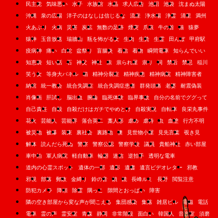
民主党
気味悪い
水子
水族館
水晶
求人広告
池沼
池袋
沈まぬ太陽
沖縄
泉の広場
洋子のはなしは信じるな
流産
浄水場
浄霊
清里
満州
火あぶり
火病
災害
炭鉱
無数の足跡
煙突
爪痕
牛の首
猫
猿夢
猿神
玉音放送
瑞牆山
瓶を怖がる女
生肉
生贄
生霊
田んぼ
甲府駅
疫病神
痛い
白蛇
盆祭り
盲腸炎
着信
着物
瞬間電車
知らんでいい
知恵袋
短い話
石
神父
神社
祟
祟られ屋
祟り
祠
禁后
禁忌
稲川
笑う女
等身大パネル
箱
精神分裂症
精神疾患
精神病院
精神障害者
納棺
統一教会
統合失調症
統合失調症患者
群発頭痛
老婆
耐震偽装
肖像画
肝試し
脳出血
腕輪
臨死体験
臨界事故
自分の名前でググって
自己責任
自殺
自殺だけはガチでやめとけ
自殺実況
自転車
良栄丸事件
花火
芸能人
芸能界
落合英二
藁人形
虐め
虐待
虫
血塗
行方不明
被災地
被爆
装束
裏社会
裏路地
襖
見世物小屋
見先言葉
覗き見
解体
読んだら死ぬ
警察
警察公認
警察学校
議員
貴船神社
赤い部屋
車中泊
軍人病院
軽自動車
輪廻
迷信
逆拍手
透明な電車
道内の心霊スポット
遺体の一部
遺影
遺書
遺言ビデオレター
邪教
邪視
部落
郵政
金縛り
鈴の音
鎖
鏡
長峰ルミ
長野
閲覧注意
防犯カメラ
降頭
除霊
隅っこ
隙間とおっぱい
障害
隣の空き部屋から変な声が聞こえる
集団感染
集落
雑居ビル
電磁
電話
電車
霊の声
霊安室
青森
静岡
非常階段
面白い
韓国人
音楽室
須磨