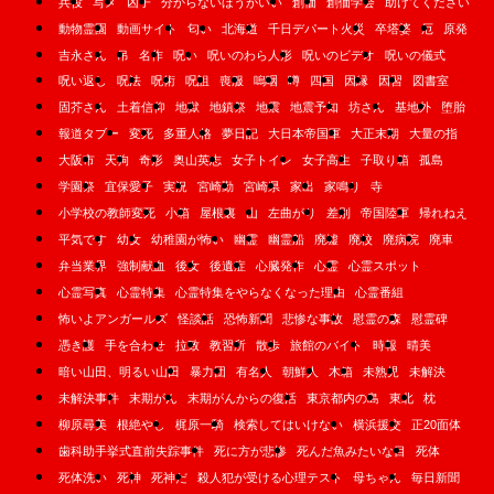
兵役
写メ
凶子
分からないほうがいい
創価
創価学会
助けてください
動物霊園
動画サイト
匂い
北海道
千日デパート火災
卒塔婆
厄
原発
吉永さん
吊
名作
呪い
呪いのわら人形
呪いのビデオ
呪いの儀式
呪い返し
呪法
呪術
呪詛
喪服
嗚咽
噂
四国
因縁
因習
図書室
固芥さん
土着信仰
地獄
地鎮祭
地震
地震予知
坊さん
基地外
堕胎
報道タブー
変死
多重人格
夢日記
大日本帝国軍
大正末期
大量の指
大阪市
天狗
奇形
奥山英志
女子トイレ
女子高生
子取り箱
孤島
学園祭
宜保愛子
実況
宮崎勤
宮崎県
家出
家鳴り
寺
小学校の教師変死
小箱
屋根裏
山
左曲がり
差別
帝国陸軍
帰れねえ
平気です
幼女
幼稚園が怖い
幽霊
幽霊船
廃墟
廃校
廃病院
廃車
弁当業界
強制献血
後女
後遺症
心臓発作
心霊
心霊スポット
心霊写真
心霊特集
心霊特集をやらなくなった理由
心霊番組
怖いよアンガールズ
怪談話
恐怖新聞
悲惨な事故
慰霊の森
慰霊碑
憑き護
手を合わせ
拉致
教習所
散歩
旅館のバイト
時報
晴美
暗い山田、明るい山田
暴力団
有名人
朝鮮人
木箱
未熟児
未解決
未解決事件
末期がん
末期がんからの復活
東京都内の島
東北
枕
柳原尋美
根絶やし
梶原一騎
検索してはいけない
横浜援交
正20面体
歯科助手挙式直前失踪事件
死に方が悲惨
死んだ魚みたいな目
死体
死体洗い
死神
死神だ
殺人犯が受ける心理テスト
母ちゃん
毎日新聞