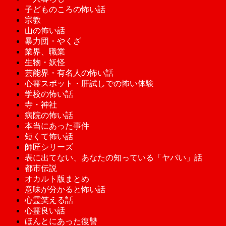
子どものころの怖い話
宗教
山の怖い話
暴力団・やくざ
業界、職業
生物・妖怪
芸能界・有名人の怖い話
心霊スポット・肝試しでの怖い体験
学校の怖い話
寺・神社
病院の怖い話
本当にあった事件
短くて怖い話
師匠シリーズ
表に出てない、あなたの知っている「ヤバい」話
都市伝説
オカルト版まとめ
意味が分かると怖い話
心霊笑える話
心霊良い話
ほんとにあった復讐