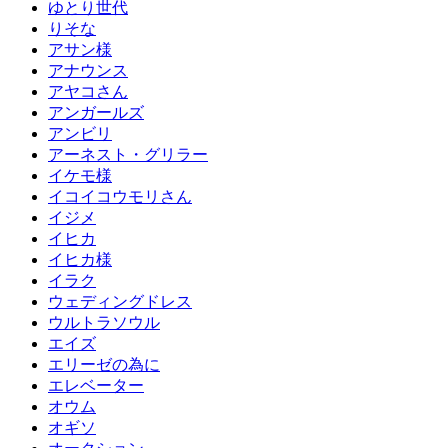
ゆとり世代
りそな
アサン様
アナウンス
アヤコさん
アンガールズ
アンビリ
アーネスト・グリラー
イケモ様
イコイコウモリさん
イジメ
イヒカ
イヒカ様
イラク
ウェディングドレス
ウルトラソウル
エイズ
エリーゼの為に
エレベーター
オウム
オギソ