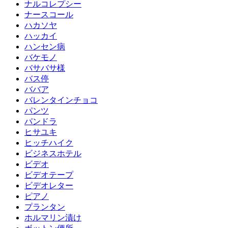
ナルコレプシー
ナースコール
ハカソヤ
ハッカイ
ハンセン病
バケモノ
バサバサ様
バス停
ババア
バレンタインチョコ
パンツ
パンドラ
ヒサユキ
ヒッチハイク
ビジネスホテル
ビデオ
ビデオテープ
ビデオレター
ピアノ
プランタン
ホルマリン漬け