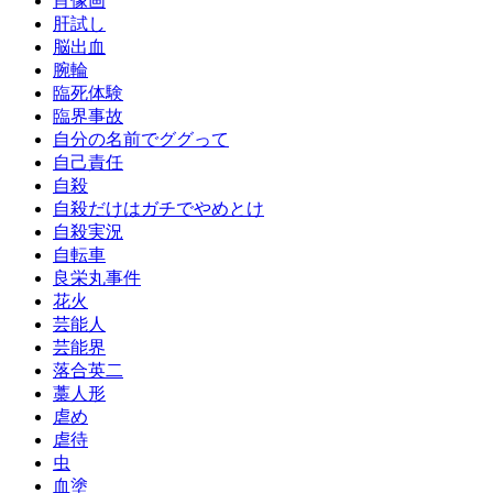
肖像画
肝試し
脳出血
腕輪
臨死体験
臨界事故
自分の名前でググって
自己責任
自殺
自殺だけはガチでやめとけ
自殺実況
自転車
良栄丸事件
花火
芸能人
芸能界
落合英二
藁人形
虐め
虐待
虫
血塗