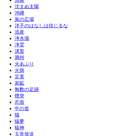
池袋
沈まぬ太陽
沖縄
泉の広場
洋子のはなしは信じるな
流産
浄水場
浄霊
清里
満州
火あぶり
火病
災害
炭鉱
無数の足跡
煙突
爪痕
牛の首
猫
猿夢
猿神
玉音放送