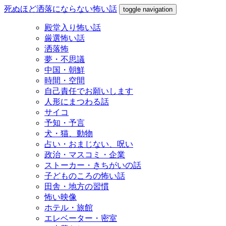
死ぬほど洒落にならない怖い話
toggle navigation
殿堂入り怖い話
厳選怖い話
洒落怖
夢・不思議
中国・朝鮮
時間・空間
自己責任でお願いします
人形にまつわる話
サイコ
予知・予言
犬・猫、動物
占い・おまじない、呪い
政治・マスコミ・企業
ストーカー・きちがいの話
子どものころの怖い話
田舎・地方の習慣
怖い映像
ホテル・旅館
エレベーター・密室