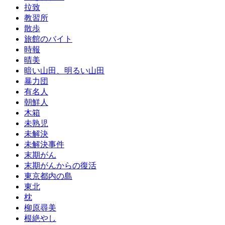
拉致
教習所
散歩
旅館のバイト
時報
晴美
暗い山田、明るい山田
暴力団
有名人
朝鮮人
木箱
未熟児
未解決
未解決事件
末期がん
末期がんからの復活
東京都内の島
東北
枕
柳原尋美
根絶やし