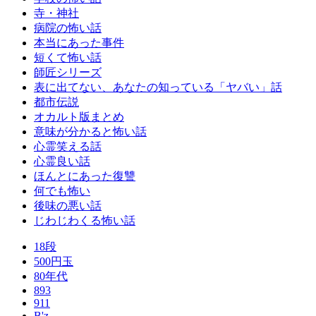
寺・神社
病院の怖い話
本当にあった事件
短くて怖い話
師匠シリーズ
表に出てない、あなたの知っている「ヤバい」話
都市伝説
オカルト版まとめ
意味が分かると怖い話
心霊笑える話
心霊良い話
ほんとにあった復讐
何でも怖い
後味の悪い話
じわじわくる怖い話
18段
500円玉
80年代
893
911
B'z