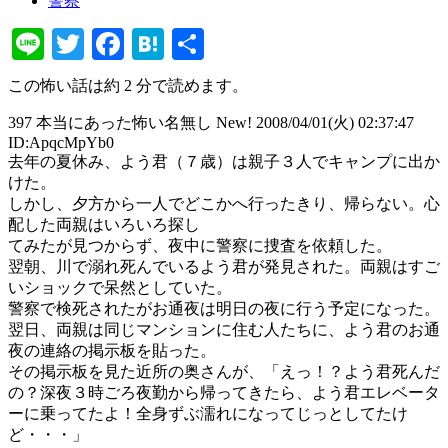
警察
Line
Twitter
Facebook
Hatena
共
有
この怖い話は約 2 分で読めます。
397 本当にあった怖い名無し New! 2008/04/01(火) 02:37:47
ID:ApqcMpYb0
去年の夏休み、よう君（７歳）は親子３人でキャンプに出か
けた。
しかし、夕方から一人でどこかへ行ったきり、帰らない。心
配した両親はいろいろ探し
てみたが見つからず、夜中に警察に捜査を依頼した。
翌朝、川で溺れ死んでいるよう君が発見された。両親はすご
いショックで呆然としていた。
警察で検死されたがお通夜は明日の夜に行う予定になった。
翌日、両親は同じマンションに住む人たちに、よう君のお通
夜の連絡の掲示板を貼った。
その掲示板を見た近所の奥さんが、「えっ！？よう君死んだ
の？深夜３時ごろ夜勤から帰ってきたら、よう君エレベータ
ーに乗ってたよ！全身ずぶ濡れになってじっとしてたけ
ど・・・」