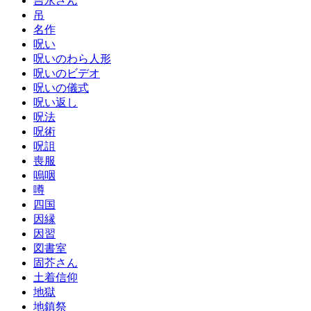
吉永さん
吊
名作
呪い
呪いのわら人形
呪いのビデオ
呪いの儀式
呪い返し
呪法
呪術
呪詛
喪服
嗚咽
噂
四国
因縁
因習
図書室
固芥さん
土着信仰
地獄
地鎮祭