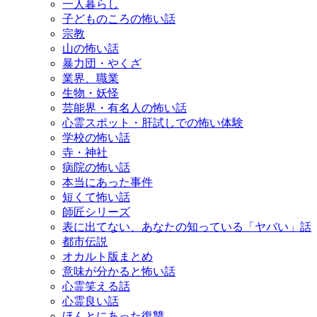
一人暮らし
子どものころの怖い話
宗教
山の怖い話
暴力団・やくざ
業界、職業
生物・妖怪
芸能界・有名人の怖い話
心霊スポット・肝試しでの怖い体験
学校の怖い話
寺・神社
病院の怖い話
本当にあった事件
短くて怖い話
師匠シリーズ
表に出てない、あなたの知っている「ヤバい」話
都市伝説
オカルト版まとめ
意味が分かると怖い話
心霊笑える話
心霊良い話
ほんとにあった復讐