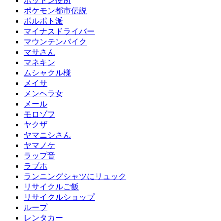
ボットン便所
ポケモン都市伝説
ポルポト派
マイナスドライバー
マウンテンバイク
マサさん
マネキン
ムシャクル様
メイサ
メンヘラ女
メール
モロゾフ
ヤクザ
ヤマニシさん
ヤマノケ
ラップ音
ラブホ
ランニングシャツにリュック
リサイクルご飯
リサイクルショップ
ループ
レンタカー