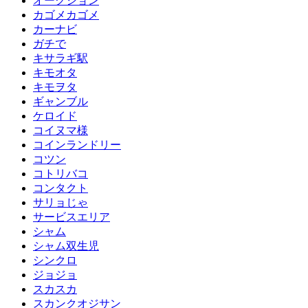
オークション
カゴメカゴメ
カーナビ
ガチで
キサラギ駅
キモオタ
キモヲタ
ギャンブル
ケロイド
コイヌマ様
コインランドリー
コツン
コトリバコ
コンタクト
サリョじゃ
サービスエリア
シャム
シャム双生児
シンクロ
ジョジョ
スカスカ
スカンクオジサン