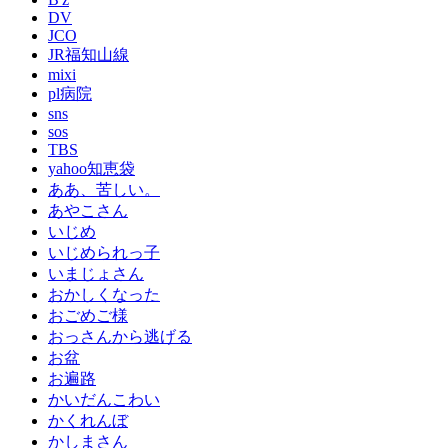
DV
JCO
JR福知山線
mixi
pl病院
sns
sos
TBS
yahoo知恵袋
ああ、苦しい。
あやこさん
いじめ
いじめられっ子
いまじょさん
おかしくなった
おごめご様
おっさんから逃げる
お盆
お遍路
かいだんこわい
かくれんぼ
かしまさん