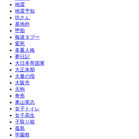
地震
地震予知
坊さん
基地外
堕胎
報道タブー
変死
多重人格
夢日記
大日本帝国軍
大正末期
大量の指
大阪市
天狗
奇形
奥山英志
女子トイレ
女子高生
子取り箱
孤島
学園祭