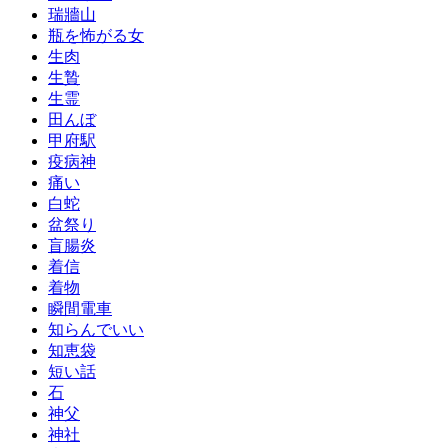
瑞牆山
瓶を怖がる女
生肉
生贄
生霊
田んぼ
甲府駅
疫病神
痛い
白蛇
盆祭り
盲腸炎
着信
着物
瞬間電車
知らんでいい
知恵袋
短い話
石
神父
神社