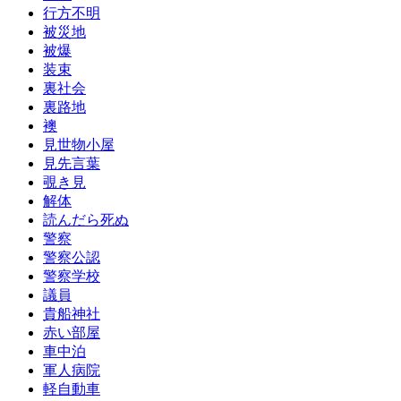
行方不明
被災地
被爆
装束
裏社会
裏路地
襖
見世物小屋
見先言葉
覗き見
解体
読んだら死ぬ
警察
警察公認
警察学校
議員
貴船神社
赤い部屋
車中泊
軍人病院
軽自動車