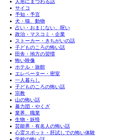
人形にまつわる話
サイコ
予知・予言
犬・猫、動物
占い・おまじない、呪い
政治・マスコミ・企業
ストーカー・きちがいの話
子どものころの怖い話
田舎・地方の習慣
怖い映像
ホテル・旅館
エレベーター・密室
一人暮らし
子どものころの怖い話
宗教
山の怖い話
暴力団・やくざ
業界、職業
生物・妖怪
芸能界・有名人の怖い話
心霊スポット・肝試しでの怖い体験
学校の怖い話