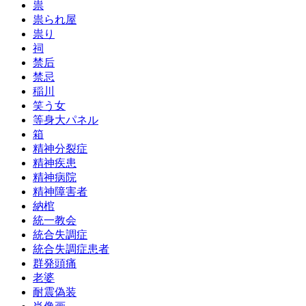
祟
祟られ屋
祟り
祠
禁后
禁忌
稲川
笑う女
等身大パネル
箱
精神分裂症
精神疾患
精神病院
精神障害者
納棺
統一教会
統合失調症
統合失調症患者
群発頭痛
老婆
耐震偽装