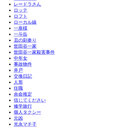
レードラさん
ロッテ
ロフト
ローカル線
一座様
一斗缶
丑の刻参り
世田谷一家
世田谷一家殺害事件
中年女
事故物件
井戸
交換日記
人形
住職
余命推定
信じてください
修学旅行
個人タクシー
元凶
光永マチ子