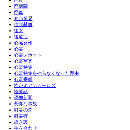
廃校
廃病院
廃車
弁当業界
強制献血
後女
後遺症
心臓発作
心霊
心霊スポット
心霊写真
心霊特集
心霊特集をやらなくなった理由
心霊番組
怖いよアンガールズ
怪談話
恐怖新聞
悲惨な事故
慰霊の森
慰霊碑
憑き護
手を合わせ