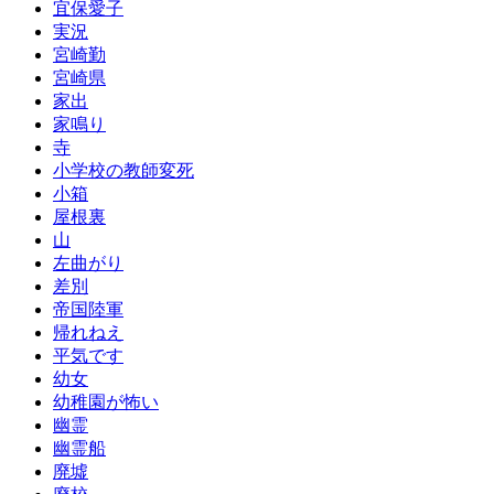
宜保愛子
実況
宮崎勤
宮崎県
家出
家鳴り
寺
小学校の教師変死
小箱
屋根裏
山
左曲がり
差別
帝国陸軍
帰れねえ
平気です
幼女
幼稚園が怖い
幽霊
幽霊船
廃墟