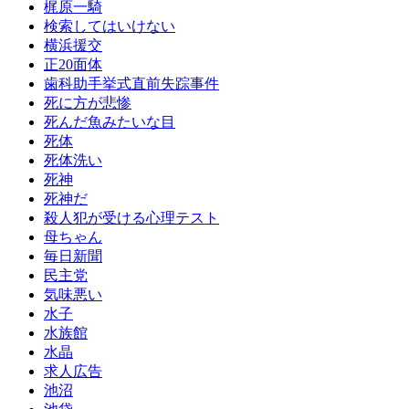
梶原一騎
検索してはいけない
横浜援交
正20面体
歯科助手挙式直前失踪事件
死に方が悲惨
死んだ魚みたいな目
死体
死体洗い
死神
死神だ
殺人犯が受ける心理テスト
母ちゃん
毎日新聞
民主党
気味悪い
水子
水族館
水晶
求人広告
池沼