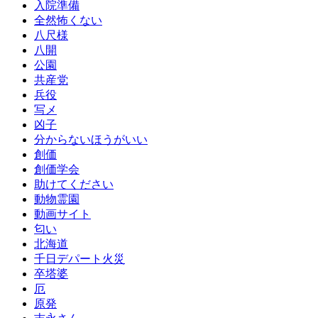
入院準備
全然怖くない
八尺様
八開
公園
共産党
兵役
写メ
凶子
分からないほうがいい
創価
創価学会
助けてください
動物霊園
動画サイト
匂い
北海道
千日デパート火災
卒塔婆
厄
原発