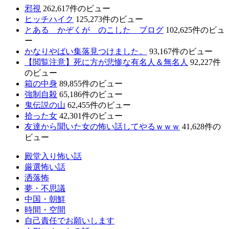
邪視
262,617件のビュー
ヒッチハイク
125,273件のビュー
とある かぞくが のこした ブログ
102,625件のビュ
ー
かなりやばい集落見つけました。
93,167件のビュー
【閲覧注意】死に方が悲惨な有名人＆無名人
92,227件
のビュー
箱の中身
89,855件のビュー
強制自殺
65,186件のビュー
鬼伝説の山
62,455件のビュー
拾った女
42,301件のビュー
友達から聞いた女の怖い話してやるｗｗｗ
41,628件の
ビュー
殿堂入り怖い話
厳選怖い話
洒落怖
夢・不思議
中国・朝鮮
時間・空間
自己責任でお願いします