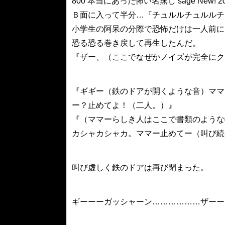
800 本当にあった怖い名無し sage New! 2008/0
Ｂ面に入って半分…『チュルルチュルルチ
小学生の阿呆の分際で恐怖だけは一人前に
恐る恐る巻き戻して再生したんだ。
『ザー、（ここでなぜかノイズが完全にク
『ギギー（鉄のドアが開くような音）ママ
ー？止めてよ！（二人。）』
『（ママーらしき人はここで書類のような
カシャカシャカ。ママー止めてー（叫び続
叫び虚しく鉄のドアは再び閉まった。
ギーーーガッシャーン………………ザーー