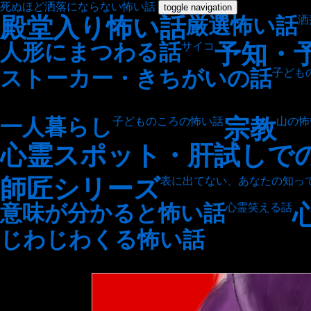
死ぬほど洒落にならない怖い話
toggle navigation
殿堂入り怖い話
厳選怖い話
洒
予知・
人形にまつわる話
サイコ
ストーカー・きちがいの話
子ども
宗教
一人暮らし
子どものころの怖い話
山の怖
心霊スポット・肝試しで
師匠シリーズ
表に出てない、あなたの知っ
意味が分かると怖い話
心霊笑える話
じわじわくる怖い話