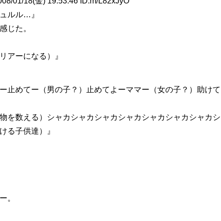
1/18(金) 19:53:46 ID:m/L82xJyO
ュルル…』
感じた。
リアーになる）』
ー止めてー（男の子？）止めてよーママー（女の子？）助けて
物を数える）シャカシャカシャカシャカシャカシャカシャカシ
ける子供達）』
ー。