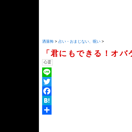
洒落怖
>
占い・おまじない、呪い
>
「君にもできる！オバ
心霊
Line
Twitter
Facebook
Hatena
共
有