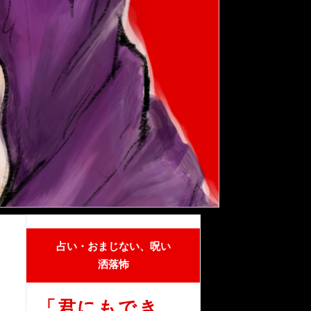
占い・おまじない、呪い
洒落怖
「君にもでき