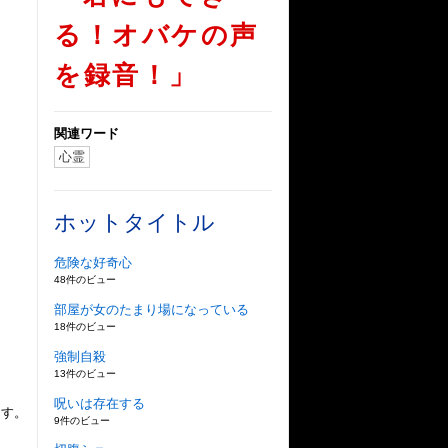
る！オバケの声
を録音！」
関連ワード
心霊
ホットタイトル
危険な好奇心
48件のビュー
部屋が女のたまり場になっている
18件のビュー
強制自殺
13件のビュー
呪いは存在する
ます。
9件のビュー