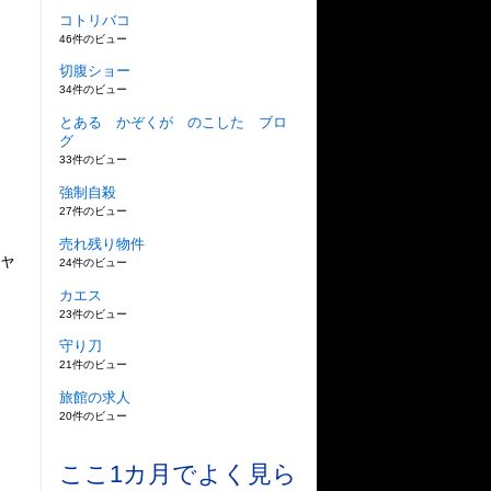
コトリバコ
46件のビュー
切腹ショー
34件のビュー
とある かぞくが のこした ブロ
グ
33件のビュー
強制自殺
27件のビュー
売れ残り物件
ャ
24件のビュー
カエス
23件のビュー
守り刀
21件のビュー
旅館の求人
20件のビュー
ここ1カ月でよく見ら