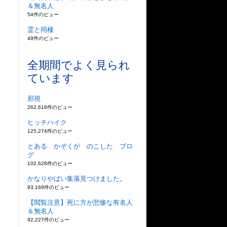
＆無名人
54件のビュー
霊と同棲
49件のビュー
全期間でよく見られ
ています
邪視
262,618件のビュー
ヒッチハイク
125,274件のビュー
とある かぞくが のこした ブロ
グ
102,628件のビュー
かなりやばい集落見つけました。
93,169件のビュー
【閲覧注意】死に方が悲惨な有名人
＆無名人
92,227件のビュー