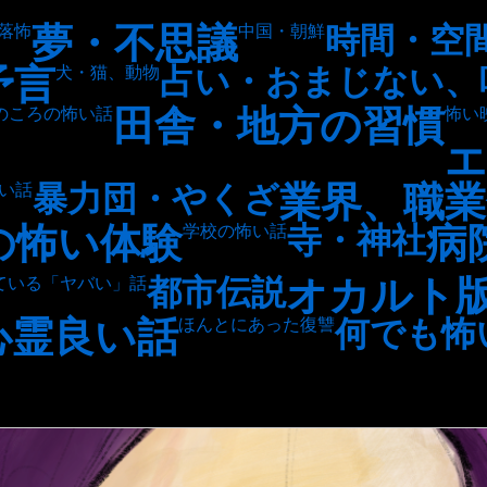
夢・不思議
時間・空
落怖
中国・朝鮮
予言
占い・おまじない、
犬・猫、動物
田舎・地方の習慣
のころの怖い話
怖い
エ
業界、職業
暴力団・やくざ
い話
の怖い体験
病
寺・神社
学校の怖い話
オカルト
都市伝説
ている「ヤバい」話
心霊良い話
何でも怖
ほんとにあった復讐