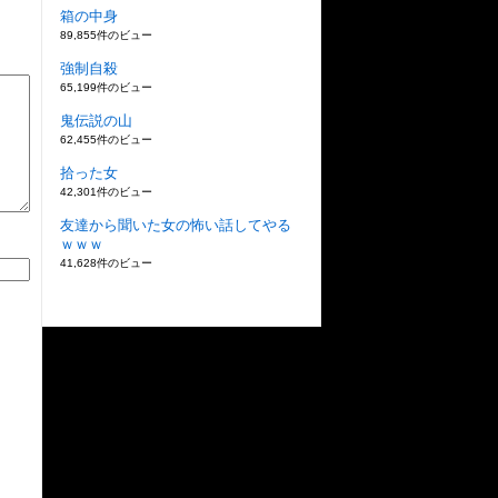
箱の中身
89,855件のビュー
強制自殺
65,199件のビュー
鬼伝説の山
62,455件のビュー
拾った女
42,301件のビュー
友達から聞いた女の怖い話してやる
ｗｗｗ
41,628件のビュー