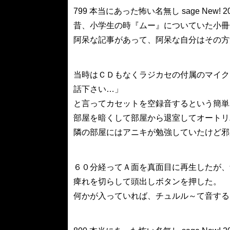
799 本当にあった怖い名無し sage New! 2008/0
昔、小学生の時『ムー』についていた小冊
阿呆な記事があって、阿呆な自分はその方
当時はＣＤもなくラジカセの付属のマイク
話下さい…」
と言ってカセットを空録音するという簡単
部屋を暗くして部屋から退室してオートリ
隣の部屋にはアニキが勉強していたけど邪
６０分経ってＡ面を真面目に再生したが、
痺れを切らして頭出しボタンを押した。
何かが入っていれば、チュルル～て音する