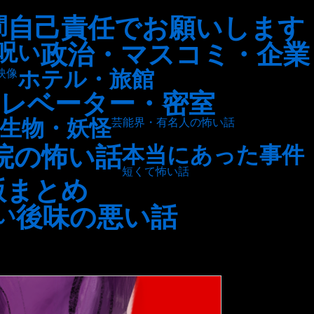
自己責任でお願いします
間
政治・マスコミ・企業
呪い
ホテル・旅館
映像
レベーター・密室
生物・妖怪
芸能界・有名人の怖い話
院の怖い話
本当にあった事件
短くて怖い話
版まとめ
後味の悪い話
い