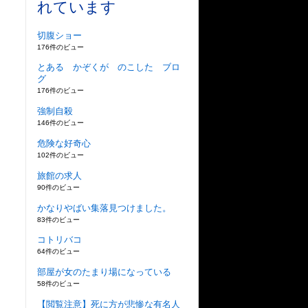
れています
切腹ショー
176件のビュー
とある かぞくが のこした ブロ
グ
176件のビュー
強制自殺
146件のビュー
危険な好奇心
102件のビュー
旅館の求人
90件のビュー
かなりやばい集落見つけました。
83件のビュー
コトリバコ
64件のビュー
部屋が女のたまり場になっている
58件のビュー
【閲覧注意】死に方が悲惨な有名人