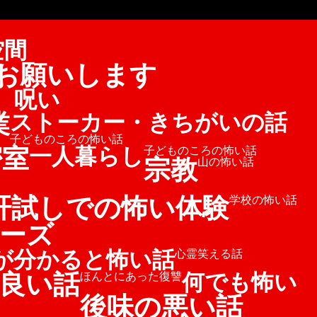
空間
お願いします
、呪い
業
ストーカー・きちがいの話
子どものころの怖い話
密室
一人暮らし
子どものころの怖い話
宗教
山の怖い話
肝試しでの怖い体験
学校の怖い話
ーズ
が分かると怖い話
心霊笑える話
良い話
何でも怖い
ほんとにあった復讐
後味の悪い話