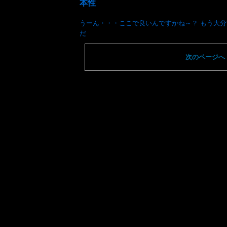
本性
うーん・・・ここで良いんですかね～？ もう大
だ
次のページへ