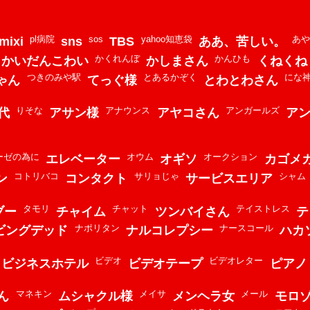
pl病院
sos
yahoo知恵袋
あや
mixi
sns
TBS
ああ、苦しい。
かくれんぼ
かんひも
かいだんこわい
かしまさん
くねくね
つきのみや駅
とあるかぞく
にな
ゃん
てっぐ様
とわとわさん
りそな
アナウンス
アンガールズ
代
アサン様
アヤコさん
ア
ーゼの為に
オウム
オークション
エレベーター
オギソ
カゴメ
コトリバコ
サリョじゃ
シャム
ン
コンタクト
サービスエリア
タモリ
チャット
テイストレス
ブー
チャイム
ツンバイさん
テ
ナポリタン
ナースコール
ビングデッド
ナルコレプシー
ハカ
ビデオ
ビデオレター
ビジネスホテル
ビデオテープ
ピアノ
マネキン
メイサ
メール
ん
ムシャクル様
メンヘラ女
モロ