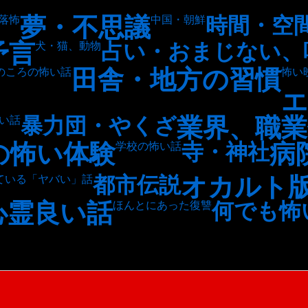
夢・不思議
時間・空
落怖
中国・朝鮮
予言
占い・おまじない、
犬・猫、動物
田舎・地方の習慣
のころの怖い話
怖い
エ
業界、職業
暴力団・やくざ
い話
の怖い体験
病
寺・神社
学校の怖い話
オカルト
都市伝説
ている「ヤバい」話
心霊良い話
何でも怖
ほんとにあった復讐