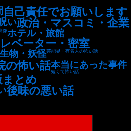
自己責任でお願いします
間
政治・マスコミ・企業
呪い
ホテル・旅館
映像
レベーター・密室
生物・妖怪
芸能界・有名人の怖い話
院の怖い話
本当にあった事件
短くて怖い話
版まとめ
後味の悪い話
い