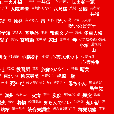
一座様
丑の刻参り
ローカル線
一斗缶
世田谷一家
マチ子
全然怖くない
八開
共産党
入院準備
八尺様
公園
兵役
厄
吉永さん
名作
呪いのわら人形
塔婆
原発
吊
呪い
呪いのビデオ
坊さん
堕胎
変死
震予知
基地外
報道タブー
多重人格
実況
宮崎県
家鳴り
小学校の教師変死
愛子
宮崎勤
家出
寺
屋根裏
小箱
山
後遺症
心霊
心霊写真
後女
心臓発作
心霊スポット
心霊特集
拉致
散歩
時報
わせ
教習所
旅館のバイト
晴美
島
枕
根絶やし
東北
柳原尋美
梶原一騎
死神
殺人犯が受ける心理テスト
毎日新聞
死神だ
母ちゃん
民主党
里
火あぶり
災害
無数の足跡
爪痕
満州
火病
炭鉱
煙突
着信
瞬間電車
知恵袋
石
腸炎
着物
知らんでいい
短い話
統一教会
統合失調症患者
老婆
納棺
統合失調症
群発頭痛