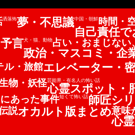
夢・不思議
話
時間・
洒落怖
中国・朝鮮
自己責任で
・予言
占い・おまじない
犬・猫、動物
政治・マスコミ・企
エレベーター・
テル・旅館
生物・妖怪
芸能界・有名人の怖い話
心霊スポット・
師匠シリ
当にあった事件
短くて怖い話
オカルト版まとめ
伝説
意味
心霊