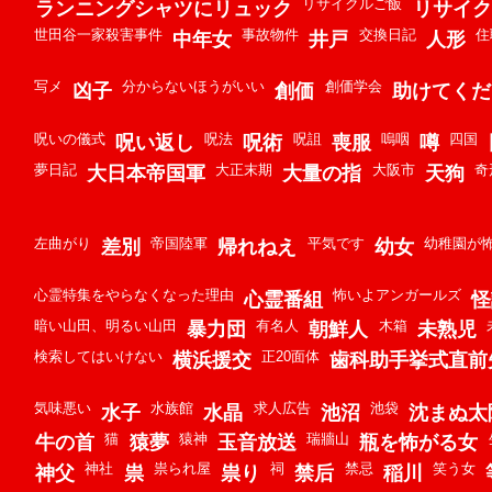
リサイクルご飯
ランニングシャツにリュック
リサイク
世田谷一家殺害事件
事故物件
交換日記
住
中年女
井戸
人形
写メ
分からないほうがいい
創価学会
凶子
創価
助けてくだ
呪いの儀式
呪法
呪詛
嗚咽
四国
呪い返し
呪術
喪服
噂
夢日記
大正末期
大阪市
奇
大日本帝国軍
大量の指
天狗
左曲がり
帝国陸軍
平気です
幼稚園が
差別
帰れねえ
幼女
心霊特集をやらなくなった理由
怖いよアンガールズ
心霊番組
怪
暗い山田、明るい山田
有名人
木箱
暴力団
朝鮮人
未熟児
検索してはいけない
正20面体
横浜援交
歯科助手挙式直前
気味悪い
水族館
求人広告
池袋
水子
水晶
池沼
沈まぬ太
猫
猿神
瑞牆山
牛の首
猿夢
玉音放送
瓶を怖がる女
神社
祟られ屋
祠
禁忌
笑う女
神父
祟
祟り
禁后
稲川