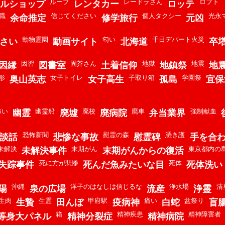
ループ
レードラさん
ロフト
ルショップ
レンタカー
ロッテ
職
信じてください
個人タクシー
光永
余命推定
修学旅行
元凶
動物霊園
匂い
千日デパート火災
さい
動画サイト
北海道
卒
因習
固芥さん
地獄
地震
因縁
図書室
土着信仰
地鎮祭
地
形
女子トイレ
子取り箱
学園祭
奥山英志
女子高生
孤島
宜保
怖い
幽霊船
廃校
廃車
強制献血
幽霊
廃墟
廃病院
弁当業界
恐怖新聞
慰霊の森
憑き護
談話
悲惨な事故
慰霊碑
手を合
未解決
末期がん
東京都内の
未解決事件
末期がんからの復活
死に方が悲惨
死体
失踪事件
死んだ魚みたいな目
死体洗い
沖縄
洋子のはなしは信じるな
浄水場
清
陽
泉の広場
流産
浄霊
生肉
生霊
甲府駅
痛い
盆祭り
生贄
田んぼ
疫病神
白蛇
盲
箱
精神疾患
精神障害者
等身大パネル
精神分裂症
精神病院