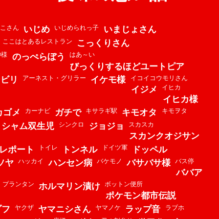
こさん
いじめられっ子
いじめ
いまじょさん
ここはとあるレストラン
こっくりさん
神様
はあ～い
のっぺらぼう
びっくりするほどユートピア
アーネスト・グリラー
イコイコウモリさん
ンビリ
イケモ様
イヒカ
イジメ
イヒカ様
カーナビ
キサラギ駅
キモヲタ
カゴメ
ガチで
キモオタ
シンクロ
スカスカ
シャム双生児
ジョジョ
スカンクオジサン
トイレ
ドイツ軍
レポート
トンネル
ドッペル
ハッカイ
バケモノ
バス停
ソヤ
ハンセン病
バサバサ様
ババア
プランタン
ボットン便所
ホルマリン漬け
ポケモン都市伝説
ヤクザ
ヤマノケ
ラブホ
ゾフ
ヤマニシさん
ラップ音