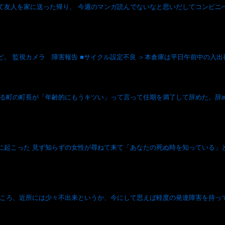
て友人を家に送った帰り、 今週のマンガ読んでないなと思いだしてコンビニ
。 監視カメラ 障害報告 ■サイクル設定不良 ＞本倉庫は平日午前中の入出
いる町の町長が「年齢的にもうキツい」って言って任期を満了して辞めた。辞
に起こった 見ず知らずの女性が尋ねて来て「あなたの死ぬ時を知っている」
たころ、近所には少々不出来というか、今にして思えば軽度の発達障害を持っ