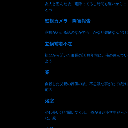
友人と遊んだ後、雨降ってるし時間も遅いからっ
とっ
監視カメラ 障害報告
意味がわかる話のなかでも、かなり難解なんだけど
立候補者不在
祖父から聞いた町長の話 数年前に、俺の住んで
よう
業
自殺した父親の葬儀の後、不思議な事がたて続け
前の
浴室
少し長いけど聞いてくれ。 俺がまだ小学生だっ
ね、親