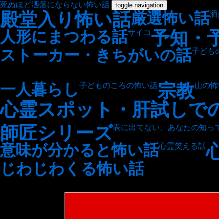
死ぬほど洒落にならない怖い話
toggle navigation
殿堂入り怖い話
厳選怖い話
洒
予知・
人形にまつわる話
サイコ
ストーカー・きちがいの話
子ども
宗教
一人暮らし
子どものころの怖い話
山の怖
心霊スポット・肝試しで
師匠シリーズ
表に出てない、あなたの知っ
意味が分かると怖い話
心霊笑える話
じわじわくる怖い話