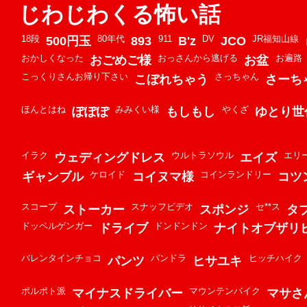
じわじわくる怖い話
18段
80年代
911
DV
JR福知山線
500円玉
893
B'z
JCO
おかしくなった
おっさんから逃げる
お遍路
おごめご様
お盆
こっくりさんお帰り下さい
さっちゃん
こぼれちゃう
さーち
ほんとはね
みみくい様
やくざ
ぽぽぽ
もしもし
ゆとり世
イラク
ウルトラソウル
エリ
ウェディングドレス
エイズ
ケロイド
コインランドリー
ギャンブル
コイヌマ様
コツ
スコープ
スナッフビデオ
セ**ス
ストーカー
スポンジ
タ
ドッペルゲンガー
ドンドンドン
ドライブ
ナイトオブザリ
バレンタインチョコ
パンドラ
ヒッチハイク
パンツ
ヒサユキ
ポルポト派
マウンテンバイク
マイナスドライバー
マサさ