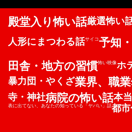
殿堂入り怖い話
厳選怖い
予知
人形にまつわる話
サイコ
田舎・地方の習慣
ホ
怖い映像
業界、職業
暴力団・やくざ
病院の怖い話
寺・神社
本
都市
表に出てない、あなたの知っている「ヤバい」話