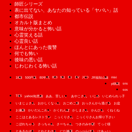
師匠シリーズ
表に出てない、あなたの知っている「ヤバい」話
都市伝説
オカルト版まとめ
意味が分かると怖い話
心霊笑える話
心霊良い話
ほんとにあった復讐
何でも怖い
後味の悪い話
じわじわくる怖い話
893
911
B'z
DV
JCO
mixi
18段
500円玉
80年代
JR福知山線
sns
pl病院
sos
TBS
yahoo知恵袋
ああ、苦しい。
あやこさん
いじめ
いじめられっ子
いまじょさん
おかしくなった
おごめご様
おっさんから逃げる
お盆
お遍路
かいだんこわい
かくれんぼ
かしまさん
かんひも
くねくね
ここはとあるレストラン
こっくりさん
こっくりさんお帰り下さい
こぼれちゃう
さっちゃん
さーちゃん
つきのみや駅
てっぐ様
とあるかぞく
とわとわさん
にな神様
のっぺらぼう
はあ～い