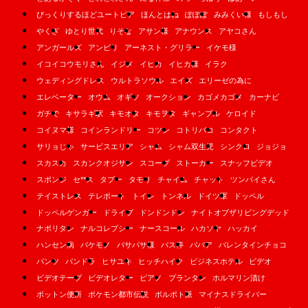
びっくりするほどユートピア
ほんとはね
ぽぽぽ
みみくい様
もしもし
やくざ
ゆとり世代
りそな
アサン様
アナウンス
アヤコさん
アンガールズ
アンビリ
アーネスト・グリラー
イケモ様
イコイコウモリさん
イジメ
イヒカ
イヒカ様
イラク
ウェディングドレス
ウルトラソウル
エイズ
エリーゼの為に
エレベーター
オウム
オギソ
オークション
カゴメカゴメ
カーナビ
ガチで
キサラギ駅
キモオタ
キモヲタ
ギャンブル
ケロイド
コイヌマ様
コインランドリー
コツン
コトリバコ
コンタクト
サリョじゃ
サービスエリア
シャム
シャム双生児
シンクロ
ジョジョ
スカスカ
スカンクオジサン
スコープ
ストーカー
スナッフビデオ
スポンジ
セ**ス
タブー
タモリ
チャイム
チャット
ツンバイさん
テイストレス
テレポート
トイレ
トンネル
ドイツ軍
ドッペル
ドッペルゲンガー
ドライブ
ドンドンドン
ナイトオブザリビングデッド
ナポリタン
ナルコレプシー
ナースコール
ハカソヤ
ハッカイ
ハンセン病
バケモノ
バサバサ様
バス停
ババア
バレンタインチョコ
パンツ
パンドラ
ヒサユキ
ヒッチハイク
ビジネスホテル
ビデオ
ビデオテープ
ビデオレター
ピアノ
プランタン
ホルマリン漬け
ボットン便所
ポケモン都市伝説
ポルポト派
マイナスドライバー