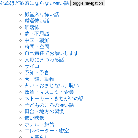
死ぬほど洒落にならない怖い話
toggle navigation
殿堂入り怖い話
厳選怖い話
洒落怖
夢・不思議
中国・朝鮮
時間・空間
自己責任でお願いします
人形にまつわる話
サイコ
予知・予言
犬・猫、動物
占い・おまじない、呪い
政治・マスコミ・企業
ストーカー・きちがいの話
子どものころの怖い話
田舎・地方の習慣
怖い映像
ホテル・旅館
エレベーター・密室
一人暮らし