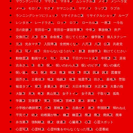
マウンテンバイク
マサさん
マネキン
ムシャクル様
メイサ
メンヘラ女
メール
モロゾフ
ヤクザ
ヤマニシさん
ヤマノケ
ラップ音
ラブホ
ランニングシャツにリュック
リサイクルご飯
リサイクルショップ
ループ
レンタカー
レードラさん
ロッテ
ロフト
ローカル線
一座様
一斗缶
丑の刻参り
世田谷一家
世田谷一家殺害事件
中年女
事故物件
井戸
交換日記
人形
住職
余命推定
信じてください
修学旅行
個人タクシー
元凶
光永マチ子
入院準備
全然怖くない
八尺様
八開
公園
共産党
兵役
写メ
凶子
分からないほうがいい
創価
創価学会
助けてください
動物霊園
動画サイト
匂い
北海道
千日デパート火災
卒塔婆
厄
原発
吉永さん
吊
名作
呪い
呪いのわら人形
呪いのビデオ
呪いの儀式
呪い返し
呪法
呪術
呪詛
喪服
嗚咽
噂
四国
因縁
因習
図書室
固芥さん
土着信仰
地獄
地鎮祭
地震
地震予知
坊さん
基地外
堕胎
報道タブー
変死
多重人格
夢日記
大日本帝国軍
大正末期
大量の指
大阪市
天狗
奇形
奥山英志
女子トイレ
女子高生
子取り箱
孤島
学園祭
宜保愛子
実況
宮崎勤
宮崎県
家出
家鳴り
寺
小学校の教師変死
小箱
屋根裏
山
左曲がり
差別
帝国陸軍
帰れねえ
平気です
幼女
幼稚園が怖い
幽霊
幽霊船
廃墟
廃校
廃病院
廃車
弁当業界
強制献血
後女
後遺症
心臓発作
心霊
心霊スポット
心霊写真
心霊特集
心霊特集をやらなくなった理由
心霊番組