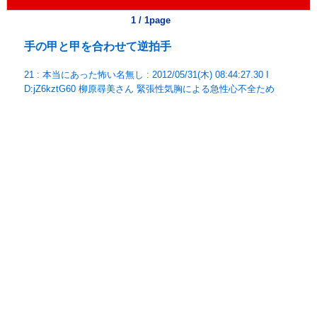
1 / 1page
手の甲と甲を合わせて逆拍手
21 : 本当にあった怖い名無し : 2012/05/31(木) 08:44:27.30 I
D:jZ6kztG60 柳原尋美さん 緊張性気胸による急性心不全ため