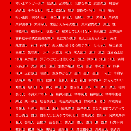
怖いよアンガールズ
怪談話
恐怖新聞
悲惨な事故
慰霊の森
慰霊碑
憑き護
手を合わせ
拉致
教習所
散歩
旅館のバイト
時報
晴美
暗い山田、明るい山田
暴力団
有名人
朝鮮人
木箱
未熟児
未解決
未解決事件
末期がん
末期がんからの復活
東京都内の島
東北
枕
柳原尋美
根絶やし
梶原一騎
検索してはいけない
横浜援交
正20面体
歯科助手挙式直前失踪事件
死に方が悲惨
死んだ魚みたいな目
死体
死体洗い
死神
死神だ
殺人犯が受ける心理テスト
母ちゃん
毎日新聞
民主党
気味悪い
水子
水族館
水晶
求人広告
池沼
池袋
沈まぬ太陽
沖縄
泉の広場
洋子のはなしは信じるな
流産
浄水場
浄霊
清里
満州
火あぶり
火病
災害
炭鉱
無数の足跡
煙突
爪痕
牛の首
猫
猿夢
猿神
玉音放送
瑞牆山
瓶を怖がる女
生肉
生贄
生霊
田んぼ
甲府駅
疫病神
痛い
白蛇
盆祭り
盲腸炎
着信
着物
瞬間電車
知らんでいい
知恵袋
短い話
石
神父
神社
祟
祟られ屋
祟り
祠
禁后
禁忌
稲川
笑う女
等身大パネル
箱
精神分裂症
精神疾患
精神病院
精神障害者
納棺
統一教会
統合失調症
統合失調症患者
群発頭痛
老婆
耐震偽装
肖像画
肝試し
脳出血
腕輪
臨死体験
臨界事故
自分の名前でググって
自己責任
自殺
自殺だけはガチでやめとけ
自殺実況
自転車
良栄丸事件
花火
芸能人
芸能界
落合英二
藁人形
虐め
虐待
虫
血塗
行方不明
被災地
被爆
装束
裏社会
裏路地
襖
見世物小屋
見先言葉
覗き見