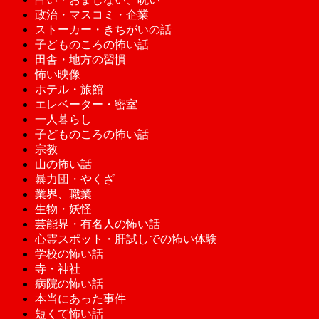
政治・マスコミ・企業
ストーカー・きちがいの話
子どものころの怖い話
田舎・地方の習慣
怖い映像
ホテル・旅館
エレベーター・密室
一人暮らし
子どものころの怖い話
宗教
山の怖い話
暴力団・やくざ
業界、職業
生物・妖怪
芸能界・有名人の怖い話
心霊スポット・肝試しでの怖い体験
学校の怖い話
寺・神社
病院の怖い話
本当にあった事件
短くて怖い話