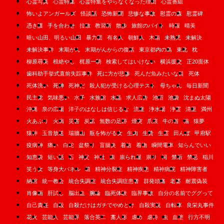
心霊写真
心霊特集
心霊特集をやらなくなった理由
心霊番組
怖いよアンガールズ
怪談話
恐怖新聞
悲惨な事故
慰霊の森
慰霊碑
憑き護
手を合わせ
拉致
教習所
散歩
旅館のバイト
時報
晴美
暗い山田、明るい山田
暴力団
有名人
朝鮮人
木箱
未熟児
未解決
未解決事件
末期がん
末期がんからの復活
東京都内の島
東北
枕
柳原尋美
根絶やし
梶原一騎
検索してはいけない
横浜援交
正20面体
歯科助手挙式直前失踪事件
死に方が悲惨
死んだ魚みたいな目
死体
死体洗い
死神
死神だ
殺人犯が受ける心理テスト
母ちゃん
毎日新聞
民主党
気味悪い
水子
水族館
水晶
求人広告
池沼
池袋
沈まぬ太陽
沖縄
泉の広場
洋子のはなしは信じるな
流産
浄水場
浄霊
清里
満州
火あぶり
火病
災害
炭鉱
無数の足跡
煙突
爪痕
牛の首
猫
猿夢
猿神
玉音放送
瑞牆山
瓶を怖がる女
生肉
生贄
生霊
田んぼ
甲府駅
疫病神
痛い
白蛇
盆祭り
盲腸炎
着信
着物
瞬間電車
知らんでいい
知恵袋
短い話
石
神父
神社
祟
祟られ屋
祟り
祠
禁后
禁忌
稲川
笑う女
等身大パネル
箱
精神分裂症
精神疾患
精神病院
精神障害者
納棺
統一教会
統合失調症
統合失調症患者
群発頭痛
老婆
耐震偽装
肖像画
肝試し
脳出血
腕輪
臨死体験
臨界事故
自分の名前でググって
自己責任
自殺
自殺だけはガチでやめとけ
自殺実況
自転車
良栄丸事件
花火
芸能人
芸能界
落合英二
藁人形
虐め
虐待
虫
血塗
行方不明