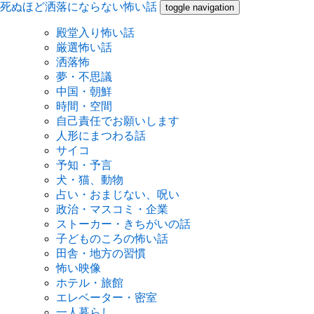
死ぬほど洒落にならない怖い話
toggle navigation
殿堂入り怖い話
厳選怖い話
洒落怖
夢・不思議
中国・朝鮮
時間・空間
自己責任でお願いします
人形にまつわる話
サイコ
予知・予言
犬・猫、動物
占い・おまじない、呪い
政治・マスコミ・企業
ストーカー・きちがいの話
子どものころの怖い話
田舎・地方の習慣
怖い映像
ホテル・旅館
エレベーター・密室
一人暮らし