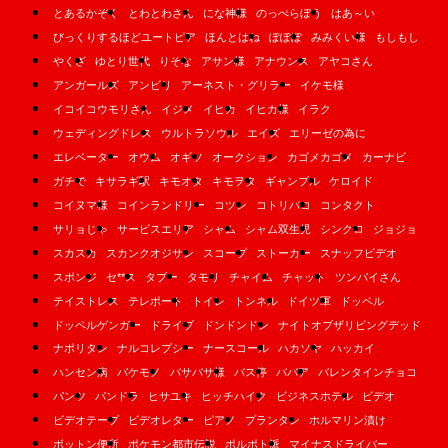
とあるかぞく
とわとわさん
にな神様
のっぺらぼう
はあ～い
びっくりするほどユートピア
ほんとはね
ぽぽぽ
みみくい様
もしもし
やくざ
ゆとり世代
りそな
アサン様
アナウンス
アヤコさん
アンガールズ
アンビリ
アーネスト・グリラー
イケモ様
イコイコウモリさん
イジメ
イヒカ
イヒカ様
イラク
ウェディングドレス
ウルトラソウル
エイズ
エリーゼの為に
エレベーター
オウム
オギソ
オークション
カゴメカゴメ
カーナビ
ガチで
キサラギ駅
キモオタ
キモヲタ
ギャンブル
ケロイド
コイヌマ様
コインランドリー
コツン
コトリバコ
コンタクト
サリョじゃ
サービスエリア
シャム
シャム双生児
シンクロ
ジョジョ
スカスカ
スカンクオジサン
スコープ
ストーカー
スナッフビデオ
スポンジ
セ**ス
タブー
タモリ
チャイム
チャット
ツンバイさん
テイストレス
テレポート
トイレ
トンネル
ドイツ軍
ドッペル
ドッペルゲンガー
ドライブ
ドンドンドン
ナイトオブザリビングデッド
ナポリタン
ナルコレプシー
ナースコール
ハカソヤ
ハッカイ
ハンセン病
バケモノ
バサバサ様
バス停
ババア
バレンタインチョコ
パンツ
パンドラ
ヒサユキ
ヒッチハイク
ビジネスホテル
ビデオ
ビデオテープ
ビデオレター
ピアノ
プランタン
ホルマリン漬け
ボットン便所
ポケモン都市伝説
ポルポト派
マイナスドライバー