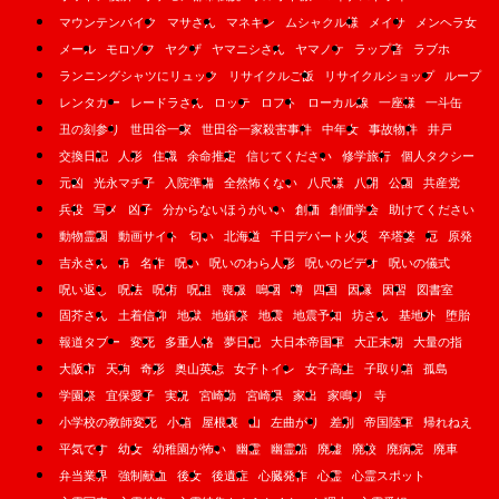
マウンテンバイク
マサさん
マネキン
ムシャクル様
メイサ
メンヘラ女
メール
モロゾフ
ヤクザ
ヤマニシさん
ヤマノケ
ラップ音
ラブホ
ランニングシャツにリュック
リサイクルご飯
リサイクルショップ
ループ
レンタカー
レードラさん
ロッテ
ロフト
ローカル線
一座様
一斗缶
丑の刻参り
世田谷一家
世田谷一家殺害事件
中年女
事故物件
井戸
交換日記
人形
住職
余命推定
信じてください
修学旅行
個人タクシー
元凶
光永マチ子
入院準備
全然怖くない
八尺様
八開
公園
共産党
兵役
写メ
凶子
分からないほうがいい
創価
創価学会
助けてください
動物霊園
動画サイト
匂い
北海道
千日デパート火災
卒塔婆
厄
原発
吉永さん
吊
名作
呪い
呪いのわら人形
呪いのビデオ
呪いの儀式
呪い返し
呪法
呪術
呪詛
喪服
嗚咽
噂
四国
因縁
因習
図書室
固芥さん
土着信仰
地獄
地鎮祭
地震
地震予知
坊さん
基地外
堕胎
報道タブー
変死
多重人格
夢日記
大日本帝国軍
大正末期
大量の指
大阪市
天狗
奇形
奥山英志
女子トイレ
女子高生
子取り箱
孤島
学園祭
宜保愛子
実況
宮崎勤
宮崎県
家出
家鳴り
寺
小学校の教師変死
小箱
屋根裏
山
左曲がり
差別
帝国陸軍
帰れねえ
平気です
幼女
幼稚園が怖い
幽霊
幽霊船
廃墟
廃校
廃病院
廃車
弁当業界
強制献血
後女
後遺症
心臓発作
心霊
心霊スポット