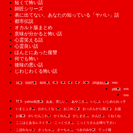
短くて怖い話
師匠シリーズ
表に出てない、あなたの知っている「ヤバい」話
都市伝説
オカルト版まとめ
意味が分かると怖い話
心霊笑える話
心霊良い話
ほんとにあった復讐
何でも怖い
後味の悪い話
じわじわくる怖い話
893
911
B'z
DV
JCO
mixi
18段
500円玉
80年代
JR福知山線
sns
pl病院
sos
TBS
yahoo知恵袋
ああ、苦しい。
あやこさん
いじめ
いじめられっ子
いまじょさん
おかしくなった
おごめご様
おっさんから逃げる
お盆
お遍路
かいだんこわい
かくれんぼ
かしまさん
かんひも
くねくね
ここはとあるレストラン
こっくりさん
こっくりさんお帰り下さい
こぼれちゃう
さっちゃん
さーちゃん
つきのみや駅
てっぐ様