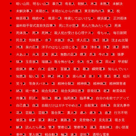
暗い山田、明るい山田
暴力団
有名人
朝鮮人
木箱
未熟児
未解決
未解決事件
末期がん
末期がんからの復活
東京都内の島
東北
枕
柳原尋美
根絶やし
梶原一騎
検索してはいけない
横浜援交
正20面体
歯科助手挙式直前失踪事件
死に方が悲惨
死んだ魚みたいな目
死体
死体洗い
死神
死神だ
殺人犯が受ける心理テスト
母ちゃん
毎日新聞
民主党
気味悪い
水子
水族館
水晶
求人広告
池沼
池袋
沈まぬ太陽
沖縄
泉の広場
洋子のはなしは信じるな
流産
浄水場
浄霊
清里
満州
火あぶり
火病
災害
炭鉱
無数の足跡
煙突
爪痕
牛の首
猫
猿夢
猿神
玉音放送
瑞牆山
瓶を怖がる女
生肉
生贄
生霊
田んぼ
甲府駅
疫病神
痛い
白蛇
盆祭り
盲腸炎
着信
着物
瞬間電車
知らんでいい
知恵袋
短い話
石
神父
神社
祟
祟られ屋
祟り
祠
禁后
禁忌
稲川
笑う女
等身大パネル
箱
精神分裂症
精神疾患
精神病院
精神障害者
納棺
統一教会
統合失調症
統合失調症患者
群発頭痛
老婆
耐震偽装
肖像画
肝試し
脳出血
腕輪
臨死体験
臨界事故
自分の名前でググって
自己責任
自殺
自殺だけはガチでやめとけ
自殺実況
自転車
良栄丸事件
花火
芸能人
芸能界
落合英二
藁人形
虐め
虐待
虫
血塗
行方不明
被災地
被爆
装束
裏社会
裏路地
襖
見世物小屋
見先言葉
覗き見
解体
読んだら死ぬ
警察
警察公認
警察学校
議員
貴船神社
赤い部屋
車中泊
軍人病院
軽自動車
輪廻
迷信
逆拍手
透明な電車