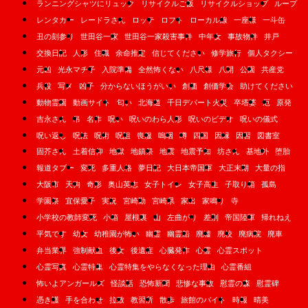
ランニングシャツにリュック
リサイクルご飯
リサイクルショップ
ループ
レンタカー
レードラさん
ロッテ
ロフト
ローカル線
一座様
一斗缶
丑の刻参り
世田谷一家
世田谷一家殺害事件
中年女
事故物件
井戸
交換日記
人形
住職
余命推定
信じてください
修学旅行
個人タクシー
元凶
光永マチ子
入院準備
全然怖くない
八尺様
八開
公園
共産党
兵役
写メ
凶子
分からないほうがいい
創価
創価学会
助けてください
動物霊園
動画サイト
匂い
北海道
千日デパート火災
卒塔婆
厄
原発
吉永さん
吊
名作
呪い
呪いのわら人形
呪いのビデオ
呪いの儀式
呪い返し
呪法
呪術
呪詛
喪服
嗚咽
噂
四国
因縁
因習
図書室
固芥さん
土着信仰
地獄
地鎮祭
地震
地震予知
坊さん
基地外
堕胎
報道タブー
変死
多重人格
夢日記
大日本帝国軍
大正末期
大量の指
大阪市
天狗
奇形
奥山英志
女子トイレ
女子高生
子取り箱
孤島
学園祭
宜保愛子
実況
宮崎勤
宮崎県
家出
家鳴り
寺
小学校の教師変死
小箱
屋根裏
山
左曲がり
差別
帝国陸軍
帰れねえ
平気です
幼女
幼稚園が怖い
幽霊
幽霊船
廃墟
廃校
廃病院
廃車
弁当業界
強制献血
後女
後遺症
心臓発作
心霊
心霊スポット
心霊写真
心霊特集
心霊特集をやらなくなった理由
心霊番組
怖いよアンガールズ
怪談話
恐怖新聞
悲惨な事故
慰霊の森
慰霊碑
憑き護
手を合わせ
拉致
教習所
散歩
旅館のバイト
時報
晴美