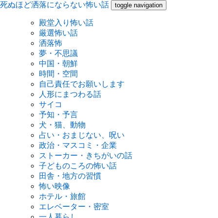
死ぬほど洒落にならない怖い話
toggle navigation
殿堂入り怖い話
厳選怖い話
洒落怖
夢・不思議
中国・朝鮮
時間・空間
自己責任でお願いします
人形にまつわる話
サイコ
予知・予言
犬・猫、動物
占い・おまじない、呪い
政治・マスコミ・企業
ストーカー・きちがいの話
子どものころの怖い話
田舎・地方の習慣
怖い映像
ホテル・旅館
エレベーター・密室
一人暮らし