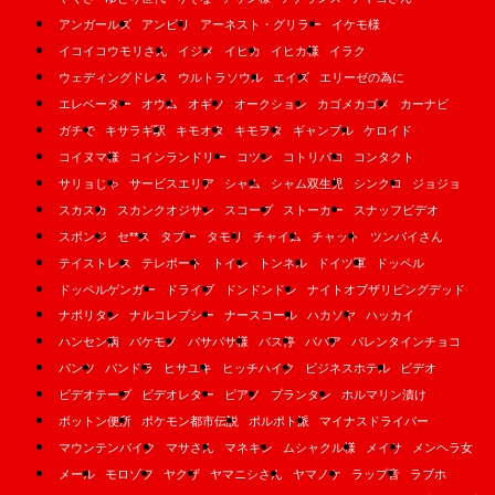
アンガールズ
アンビリ
アーネスト・グリラー
イケモ様
イコイコウモリさん
イジメ
イヒカ
イヒカ様
イラク
ウェディングドレス
ウルトラソウル
エイズ
エリーゼの為に
エレベーター
オウム
オギソ
オークション
カゴメカゴメ
カーナビ
ガチで
キサラギ駅
キモオタ
キモヲタ
ギャンブル
ケロイド
コイヌマ様
コインランドリー
コツン
コトリバコ
コンタクト
サリョじゃ
サービスエリア
シャム
シャム双生児
シンクロ
ジョジョ
スカスカ
スカンクオジサン
スコープ
ストーカー
スナッフビデオ
スポンジ
セ**ス
タブー
タモリ
チャイム
チャット
ツンバイさん
テイストレス
テレポート
トイレ
トンネル
ドイツ軍
ドッペル
ドッペルゲンガー
ドライブ
ドンドンドン
ナイトオブザリビングデッド
ナポリタン
ナルコレプシー
ナースコール
ハカソヤ
ハッカイ
ハンセン病
バケモノ
バサバサ様
バス停
ババア
バレンタインチョコ
パンツ
パンドラ
ヒサユキ
ヒッチハイク
ビジネスホテル
ビデオ
ビデオテープ
ビデオレター
ピアノ
プランタン
ホルマリン漬け
ボットン便所
ポケモン都市伝説
ポルポト派
マイナスドライバー
マウンテンバイク
マサさん
マネキン
ムシャクル様
メイサ
メンヘラ女
メール
モロゾフ
ヤクザ
ヤマニシさん
ヤマノケ
ラップ音
ラブホ