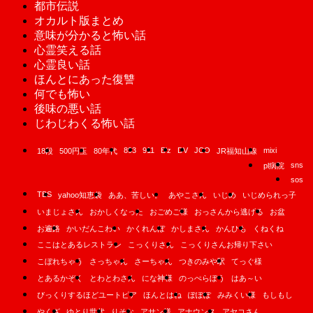
都市伝説
オカルト版まとめ
意味が分かると怖い話
心霊笑える話
心霊良い話
ほんとにあった復讐
何でも怖い
後味の悪い話
じわじわくる怖い話
893
911
B'z
DV
JCO
mixi
18段
500円玉
80年代
JR福知山線
sns
pl病院
sos
TBS
yahoo知恵袋
ああ、苦しい。
あやこさん
いじめ
いじめられっ子
いまじょさん
おかしくなった
おごめご様
おっさんから逃げる
お盆
お遍路
かいだんこわい
かくれんぼ
かしまさん
かんひも
くねくね
ここはとあるレストラン
こっくりさん
こっくりさんお帰り下さい
こぼれちゃう
さっちゃん
さーちゃん
つきのみや駅
てっぐ様
とあるかぞく
とわとわさん
にな神様
のっぺらぼう
はあ～い
びっくりするほどユートピア
ほんとはね
ぽぽぽ
みみくい様
もしもし
やくざ
ゆとり世代
りそな
アサン様
アナウンス
アヤコさん