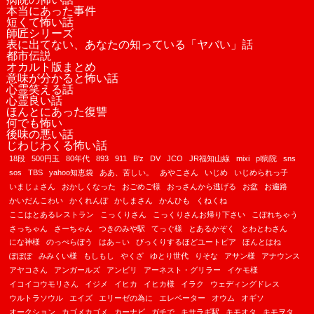
本当にあった事件
短くて怖い話
師匠シリーズ
表に出てない、あなたの知っている「ヤバい」話
都市伝説
オカルト版まとめ
意味が分かると怖い話
心霊笑える話
心霊良い話
ほんとにあった復讐
何でも怖い
後味の悪い話
じわじわくる怖い話
18段
500円玉
80年代
893
911
B'z
DV
JCO
JR福知山線
mixi
pl病院
sns
sos
TBS
yahoo知恵袋
ああ、苦しい。
あやこさん
いじめ
いじめられっ子
いまじょさん
おかしくなった
おごめご様
おっさんから逃げる
お盆
お遍路
かいだんこわい
かくれんぼ
かしまさん
かんひも
くねくね
ここはとあるレストラン
こっくりさん
こっくりさんお帰り下さい
こぼれちゃう
さっちゃん
さーちゃん
つきのみや駅
てっぐ様
とあるかぞく
とわとわさん
にな神様
のっぺらぼう
はあ～い
びっくりするほどユートピア
ほんとはね
ぽぽぽ
みみくい様
もしもし
やくざ
ゆとり世代
りそな
アサン様
アナウンス
アヤコさん
アンガールズ
アンビリ
アーネスト・グリラー
イケモ様
イコイコウモリさん
イジメ
イヒカ
イヒカ様
イラク
ウェディングドレス
ウルトラソウル
エイズ
エリーゼの為に
エレベーター
オウム
オギソ
オークション
カゴメカゴメ
カーナビ
ガチで
キサラギ駅
キモオタ
キモヲタ