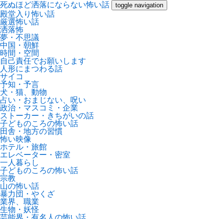
死ぬほど洒落にならない怖い話
toggle navigation
殿堂入り怖い話
厳選怖い話
洒落怖
夢・不思議
中国・朝鮮
時間・空間
自己責任でお願いします
人形にまつわる話
サイコ
予知・予言
犬・猫、動物
占い・おまじない、呪い
政治・マスコミ・企業
ストーカー・きちがいの話
子どものころの怖い話
田舎・地方の習慣
怖い映像
ホテル・旅館
エレベーター・密室
一人暮らし
子どものころの怖い話
宗教
山の怖い話
暴力団・やくざ
業界、職業
生物・妖怪
芸能界・有名人の怖い話