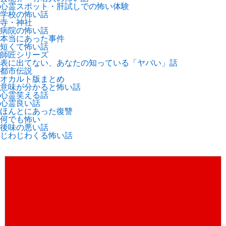
心霊スポット・肝試しでの怖い体験
学校の怖い話
寺・神社
病院の怖い話
本当にあった事件
短くて怖い話
師匠シリーズ
表に出てない、あなたの知っている「ヤバい」話
都市伝説
オカルト版まとめ
意味が分かると怖い話
心霊笑える話
心霊良い話
ほんとにあった復讐
何でも怖い
後味の悪い話
じわじわくる怖い話