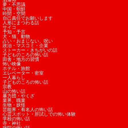
夢・不思議
中国・朝鮮
時間・空間
自己責任でお願いします
人形にまつわる話
サイコ
予知・予言
犬・猫、動物
占い・おまじない、呪い
政治・マスコミ・企業
ストーカー・きちがいの話
子どものころの怖い話
田舎・地方の習慣
怖い映像
ホテル・旅館
エレベーター・密室
一人暮らし
子どものころの怖い話
宗教
山の怖い話
暴力団・やくざ
業界、職業
生物・妖怪
芸能界・有名人の怖い話
心霊スポット・肝試しでの怖い体験
学校の怖い話
寺・神社
病院の怖い話