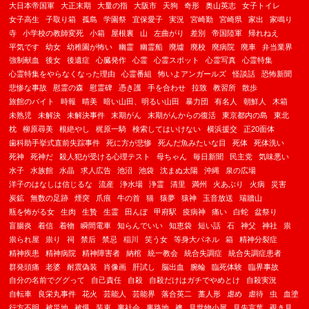
大日本帝国軍
大正末期
大量の指
大阪市
天狗
奇形
奥山英志
女子トイレ
女子高生
子取り箱
孤島
学園祭
宜保愛子
実況
宮崎勤
宮崎県
家出
家鳴り
寺
小学校の教師変死
小箱
屋根裏
山
左曲がり
差別
帝国陸軍
帰れねえ
平気です
幼女
幼稚園が怖い
幽霊
幽霊船
廃墟
廃校
廃病院
廃車
弁当業界
強制献血
後女
後遺症
心臓発作
心霊
心霊スポット
心霊写真
心霊特集
心霊特集をやらなくなった理由
心霊番組
怖いよアンガールズ
怪談話
恐怖新聞
悲惨な事故
慰霊の森
慰霊碑
憑き護
手を合わせ
拉致
教習所
散歩
旅館のバイト
時報
晴美
暗い山田、明るい山田
暴力団
有名人
朝鮮人
木箱
未熟児
未解決
未解決事件
末期がん
末期がんからの復活
東京都内の島
東北
枕
柳原尋美
根絶やし
梶原一騎
検索してはいけない
横浜援交
正20面体
歯科助手挙式直前失踪事件
死に方が悲惨
死んだ魚みたいな目
死体
死体洗い
死神
死神だ
殺人犯が受ける心理テスト
母ちゃん
毎日新聞
民主党
気味悪い
水子
水族館
水晶
求人広告
池沼
池袋
沈まぬ太陽
沖縄
泉の広場
洋子のはなしは信じるな
流産
浄水場
浄霊
清里
満州
火あぶり
火病
災害
炭鉱
無数の足跡
煙突
爪痕
牛の首
猫
猿夢
猿神
玉音放送
瑞牆山
瓶を怖がる女
生肉
生贄
生霊
田んぼ
甲府駅
疫病神
痛い
白蛇
盆祭り
盲腸炎
着信
着物
瞬間電車
知らんでいい
知恵袋
短い話
石
神父
神社
祟
祟られ屋
祟り
祠
禁后
禁忌
稲川
笑う女
等身大パネル
箱
精神分裂症
精神疾患
精神病院
精神障害者
納棺
統一教会
統合失調症
統合失調症患者
群発頭痛
老婆
耐震偽装
肖像画
肝試し
脳出血
腕輪
臨死体験
臨界事故
自分の名前でググって
自己責任
自殺
自殺だけはガチでやめとけ
自殺実況
自転車
良栄丸事件
花火
芸能人
芸能界
落合英二
藁人形
虐め
虐待
虫
血塗
行方不明
被災地
被爆
装束
裏社会
裏路地
襖
見世物小屋
見先言葉
覗き見