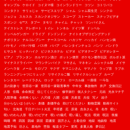
ギャンブル
ケロイド
コイヌマ様
コインランドリー
コツン
コトリバコ
コンタクト
サリョじゃ
サービスエリア
シャム
シャム双生児
シンクロ
ジョジョ
スカスカ
スカンクオジサン
スコープ
ストーカー
スナッフビデオ
スポンジ
セ**ス
タブー
タモリ
チャイム
チャット
ツンバイさん
テイストレス
テレポート
トイレ
トンネル
ドイツ軍
ドッペル
ドッペルゲンガー
ドライブ
ドンドンドン
ナイトオブザリビングデッド
ナポリタン
ナルコレプシー
ナースコール
ハカソヤ
ハッカイ
ハンセン病
バケモノ
バサバサ様
バス停
ババア
バレンタインチョコ
パンツ
パンドラ
ヒサユキ
ヒッチハイク
ビジネスホテル
ビデオ
ビデオテープ
ビデオレター
ピアノ
プランタン
ホルマリン漬け
ボットン便所
ポケモン都市伝説
ポルポト派
マイナスドライバー
マウンテンバイク
マサさん
マネキン
ムシャクル様
メイサ
メンヘラ女
メール
モロゾフ
ヤクザ
ヤマニシさん
ヤマノケ
ラップ音
ラブホ
ランニングシャツにリュック
リサイクルご飯
リサイクルショップ
ループ
レンタカー
レードラさん
ロッテ
ロフト
ローカル線
一座様
一斗缶
丑の刻参り
世田谷一家
世田谷一家殺害事件
中年女
事故物件
井戸
交換日記
人形
住職
余命推定
信じてください
修学旅行
個人タクシー
元凶
光永マチ子
入院準備
全然怖くない
八尺様
八開
公園
共産党
兵役
写メ
凶子
分からないほうがいい
創価
創価学会
助けてください
動物霊園
動画サイト
匂い
北海道
千日デパート火災
卒塔婆
厄
原発
吉永さん
吊
名作
呪い
呪いのわら人形
呪いのビデオ
呪いの儀式
呪い返し
呪法
呪術
呪詛
喪服
嗚咽
噂
四国
因縁
因習
図書室
固芥さん
土着信仰
地獄
地鎮祭
地震
地震予知
坊さん
基地外
堕胎
報道タブー
変死
多重人格
夢日記