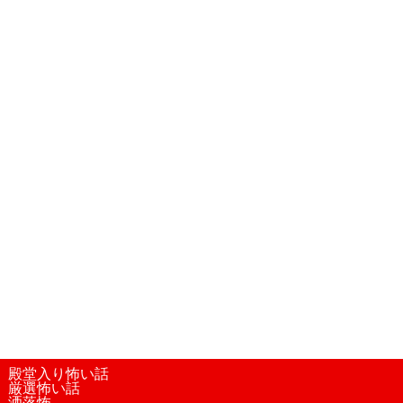
殿堂入り怖い話
厳選怖い話
洒落怖