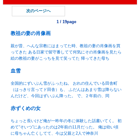
次のページへ
1 / 19page
教祖の妻の肖像画
親が昔、へんな宗教にはまってた時、教祖の妻の肖像画を買
ってきた ある日家で留守番してて何気にその肖像画を見たら
絵の教祖の妻がこっちを見て笑ってた 帰ってきた母ち
血雪
全国的にずいぶん雪がふったね。 おれの住んでいる田舎町
（はっきり言ってド田舎）も、 ふだんはあまり雪は降らない
んだけど、今回はずいぶん降った。 で、２年前の、同
赤ずくめの女
ちょっと長いけど俺が一昨年の冬に体験した話書いてく。 初
めて“そいつ”にあったのは2年前の11月だった。 俺は幼い頃
に母ちゃん亡くしてて、今は父親と2人で神奈川