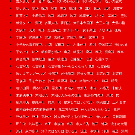
吉永さん
吊
名作
呪い
呪いのわら人形
呪いのビデオ
呪いの儀式
呪い返し
呪法
呪術
呪詛
喪服
嗚咽
噂
四国
因縁
因習
図書室
固芥さん
土着信仰
地獄
地鎮祭
地震
地震予知
坊さん
基地外
堕胎
報道タブー
変死
多重人格
夢日記
大日本帝国軍
大正末期
大量の指
大阪市
天狗
奇形
奥山英志
女子トイレ
女子高生
子取り箱
孤島
学園祭
宜保愛子
実況
宮崎勤
宮崎県
家出
家鳴り
寺
小学校の教師変死
小箱
屋根裏
山
左曲がり
差別
帝国陸軍
帰れねえ
平気です
幼女
幼稚園が怖い
幽霊
幽霊船
廃墟
廃校
廃病院
廃車
弁当業界
強制献血
後女
後遺症
心臓発作
心霊
心霊スポット
心霊写真
心霊特集
心霊特集をやらなくなった理由
心霊番組
怖いよアンガールズ
怪談話
恐怖新聞
悲惨な事故
慰霊の森
慰霊碑
憑き護
手を合わせ
拉致
教習所
散歩
旅館のバイト
時報
晴美
暗い山田、明るい山田
暴力団
有名人
朝鮮人
木箱
未熟児
未解決
未解決事件
末期がん
末期がんからの復活
東京都内の島
東北
枕
柳原尋美
根絶やし
梶原一騎
検索してはいけない
横浜援交
正20面体
歯科助手挙式直前失踪事件
死に方が悲惨
死んだ魚みたいな目
死体
死体洗い
死神
死神だ
殺人犯が受ける心理テスト
母ちゃん
毎日新聞
民主党
気味悪い
水子
水族館
水晶
求人広告
池沼
池袋
沈まぬ太陽
沖縄
泉の広場
洋子のはなしは信じるな
流産
浄水場
浄霊
清里
満州