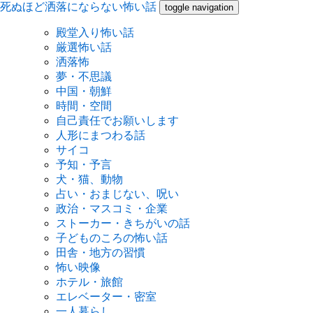
死ぬほど洒落にならない怖い話
toggle navigation
殿堂入り怖い話
厳選怖い話
洒落怖
夢・不思議
中国・朝鮮
時間・空間
自己責任でお願いします
人形にまつわる話
サイコ
予知・予言
犬・猫、動物
占い・おまじない、呪い
政治・マスコミ・企業
ストーカー・きちがいの話
子どものころの怖い話
田舎・地方の習慣
怖い映像
ホテル・旅館
エレベーター・密室
一人暮らし