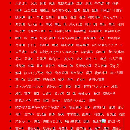
火あぶり
火病
災害
炭鉱
無数の足跡
煙突
爪痕
牛の首
猫
猿夢
猿神
玉音放送
瑞牆山
瓶を怖がる女
生肉
生贄
生霊
田んぼ
甲府駅
疫病神
痛い
白蛇
盆祭り
盲腸炎
着信
着物
瞬間電車
知らんでいい
知恵袋
短い話
石
神父
神社
祟
祟られ屋
祟り
祠
禁后
禁忌
稲川
笑う女
等身大パネル
箱
精神分裂症
精神疾患
精神病院
精神障害者
納棺
統一教会
統合失調症
統合失調症患者
群発頭痛
老婆
耐震偽装
肖像画
肝試し
脳出血
腕輪
臨死体験
臨界事故
自分の名前でググって
自己責任
自殺
自殺だけはガチでやめとけ
自殺実況
自転車
良栄丸事件
花火
芸能人
芸能界
落合英二
藁人形
虐め
虐待
虫
血塗
行方不明
被災地
被爆
装束
裏社会
裏路地
襖
見世物小屋
見先言葉
覗き見
解体
読んだら死ぬ
警察
警察公認
警察学校
議員
貴船神社
赤い部屋
車中泊
軍人病院
軽自動車
輪廻
迷信
逆拍手
透明な電車
道内の心霊スポット
遺体の一部
遺影
遺書
遺言ビデオレター
邪教
邪視
部落
郵政
金縛り
鈴の音
鎖
鏡
長峰ルミ
長野
閲覧注意
防犯カメラ
降頭
除霊
隅っこ
隙間とおっぱい
障害
隣の空き部屋から変な声が聞こえる
集団感染
集落
雑居ビル
電磁
電話
電車
霊の声
霊安室
青森
静岡
非常階段
面白い
韓国人
音楽室
須磨
頭おかしい
風習
風船おじさん
飛行機事故
飢饉
養護学校
首だけの
首吊り
香月弘美
駄菓子屋
骨董店
髪
髪の毛
鬼
鬼門
魔漏
魔除け