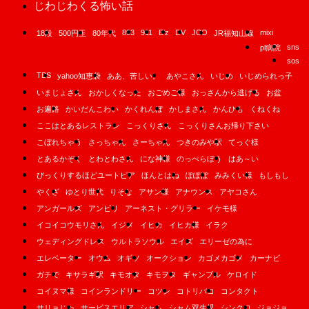
じわじわくる怖い話
893
911
B'z
DV
JCO
mixi
18段
500円玉
80年代
JR福知山線
sns
pl病院
sos
TBS
yahoo知恵袋
ああ、苦しい。
あやこさん
いじめ
いじめられっ子
いまじょさん
おかしくなった
おごめご様
おっさんから逃げる
お盆
お遍路
かいだんこわい
かくれんぼ
かしまさん
かんひも
くねくね
ここはとあるレストラン
こっくりさん
こっくりさんお帰り下さい
こぼれちゃう
さっちゃん
さーちゃん
つきのみや駅
てっぐ様
とあるかぞく
とわとわさん
にな神様
のっぺらぼう
はあ～い
びっくりするほどユートピア
ほんとはね
ぽぽぽ
みみくい様
もしもし
やくざ
ゆとり世代
りそな
アサン様
アナウンス
アヤコさん
アンガールズ
アンビリ
アーネスト・グリラー
イケモ様
イコイコウモリさん
イジメ
イヒカ
イヒカ様
イラク
ウェディングドレス
ウルトラソウル
エイズ
エリーゼの為に
エレベーター
オウム
オギソ
オークション
カゴメカゴメ
カーナビ
ガチで
キサラギ駅
キモオタ
キモヲタ
ギャンブル
ケロイド
コイヌマ様
コインランドリー
コツン
コトリバコ
コンタクト
サリョじゃ
サービスエリア
シャム
シャム双生児
シンクロ
ジョジョ