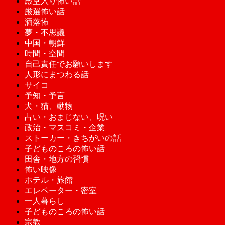
殿堂入り怖い話
厳選怖い話
洒落怖
夢・不思議
中国・朝鮮
時間・空間
自己責任でお願いします
人形にまつわる話
サイコ
予知・予言
犬・猫、動物
占い・おまじない、呪い
政治・マスコミ・企業
ストーカー・きちがいの話
子どものころの怖い話
田舎・地方の習慣
怖い映像
ホテル・旅館
エレベーター・密室
一人暮らし
子どものころの怖い話
宗教