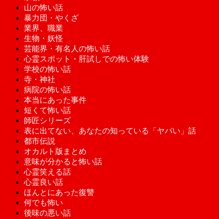
山の怖い話
暴力団・やくざ
業界、職業
生物・妖怪
芸能界・有名人の怖い話
心霊スポット・肝試しでの怖い体験
学校の怖い話
寺・神社
病院の怖い話
本当にあった事件
短くて怖い話
師匠シリーズ
表に出てない、あなたの知っている「ヤバい」話
都市伝説
オカルト版まとめ
意味が分かると怖い話
心霊笑える話
心霊良い話
ほんとにあった復讐
何でも怖い
後味の悪い話