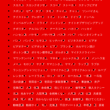
スカスカ
スカンクオジサン
スコープ
ストーカー
スナッフビデオ
スポンジ
セ**ス
タブー
タモリ
チャイム
チャット
ツンバイさん
テイストレス
テレポート
トイレ
トンネル
ドイツ軍
ドッペル
ドッペルゲンガー
ドライブ
ドンドンドン
ナイトオブザリビングデッド
ナポリタン
ナルコレプシー
ナースコール
ハカソヤ
ハッカイ
ハンセン病
バケモノ
バサバサ様
バス停
ババア
バレンタインチョコ
パンツ
パンドラ
ヒサユキ
ヒッチハイク
ビジネスホテル
ビデオ
ビデオテープ
ビデオレター
ピアノ
プランタン
ホルマリン漬け
ボットン便所
ポケモン都市伝説
ポルポト派
マイナスドライバー
マウンテンバイク
マサさん
マネキン
ムシャクル様
メイサ
メンヘラ女
メール
モロゾフ
ヤクザ
ヤマニシさん
ヤマノケ
ラップ音
ラブホ
ランニングシャツにリュック
リサイクルご飯
リサイクルショップ
ループ
レンタカー
レードラさん
ロッテ
ロフト
ローカル線
一座様
一斗缶
丑の刻参り
世田谷一家
世田谷一家殺害事件
中年女
事故物件
井戸
交換日記
人形
住職
余命推定
信じてください
修学旅行
個人タクシー
元凶
光永マチ子
入院準備
全然怖くない
八尺様
八開
公園
共産党
兵役
写メ
凶子
分からないほうがいい
創価
創価学会
助けてください
動物霊園
動画サイト
匂い
北海道
千日デパート火災
卒塔婆
厄
原発