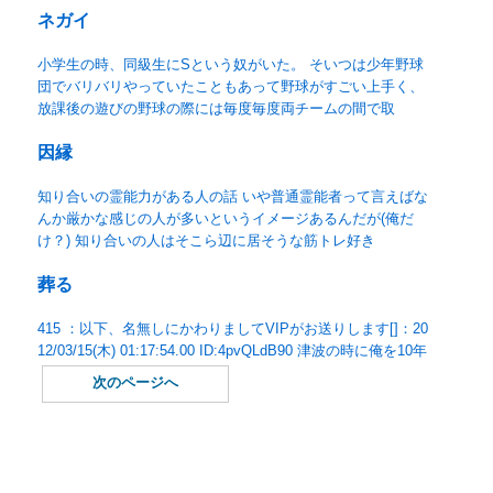
ネガイ
小学生の時、同級生にSという奴がいた。 そいつは少年野球
団でバリバリやっていたこともあって野球がすごい上手く、
放課後の遊びの野球の際には毎度毎度両チームの間で取
因縁
知り合いの霊能力がある人の話 いや普通霊能者って言えばな
んか厳かな感じの人が多いというイメージあるんだが(俺だ
け？) 知り合いの人はそこら辺に居そうな筋トレ好き
葬る
415 ：以下、名無しにかわりましてVIPがお送りします[]：20
12/03/15(木) 01:17:54.00 ID:4pvQLdB90 津波の時に俺を10年
次のページへ