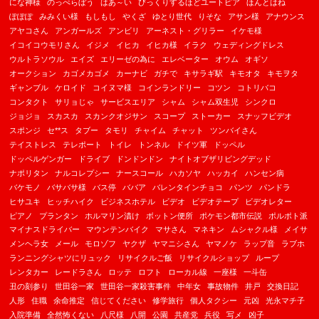
にな神様
のっぺらぼう
はあ～い
びっくりするほどユートピア
ほんとはね
ぽぽぽ
みみくい様
もしもし
やくざ
ゆとり世代
りそな
アサン様
アナウンス
アヤコさん
アンガールズ
アンビリ
アーネスト・グリラー
イケモ様
イコイコウモリさん
イジメ
イヒカ
イヒカ様
イラク
ウェディングドレス
ウルトラソウル
エイズ
エリーゼの為に
エレベーター
オウム
オギソ
オークション
カゴメカゴメ
カーナビ
ガチで
キサラギ駅
キモオタ
キモヲタ
ギャンブル
ケロイド
コイヌマ様
コインランドリー
コツン
コトリバコ
コンタクト
サリョじゃ
サービスエリア
シャム
シャム双生児
シンクロ
ジョジョ
スカスカ
スカンクオジサン
スコープ
ストーカー
スナッフビデオ
スポンジ
セ**ス
タブー
タモリ
チャイム
チャット
ツンバイさん
テイストレス
テレポート
トイレ
トンネル
ドイツ軍
ドッペル
ドッペルゲンガー
ドライブ
ドンドンドン
ナイトオブザリビングデッド
ナポリタン
ナルコレプシー
ナースコール
ハカソヤ
ハッカイ
ハンセン病
バケモノ
バサバサ様
バス停
ババア
バレンタインチョコ
パンツ
パンドラ
ヒサユキ
ヒッチハイク
ビジネスホテル
ビデオ
ビデオテープ
ビデオレター
ピアノ
プランタン
ホルマリン漬け
ボットン便所
ポケモン都市伝説
ポルポト派
マイナスドライバー
マウンテンバイク
マサさん
マネキン
ムシャクル様
メイサ
メンヘラ女
メール
モロゾフ
ヤクザ
ヤマニシさん
ヤマノケ
ラップ音
ラブホ
ランニングシャツにリュック
リサイクルご飯
リサイクルショップ
ループ
レンタカー
レードラさん
ロッテ
ロフト
ローカル線
一座様
一斗缶
丑の刻参り
世田谷一家
世田谷一家殺害事件
中年女
事故物件
井戸
交換日記
人形
住職
余命推定
信じてください
修学旅行
個人タクシー
元凶
光永マチ子
入院準備
全然怖くない
八尺様
八開
公園
共産党
兵役
写メ
凶子