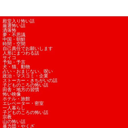
殿堂入り怖い話
厳選怖い話
洒落怖
夢・不思議
中国・朝鮮
時間・空間
自己責任でお願いします
人形にまつわる話
サイコ
予知・予言
犬・猫、動物
占い・おまじない、呪い
政治・マスコミ・企業
ストーカー・きちがいの話
子どものころの怖い話
田舎・地方の習慣
怖い映像
ホテル・旅館
エレベーター・密室
一人暮らし
子どものころの怖い話
宗教
山の怖い話
暴力団・やくざ