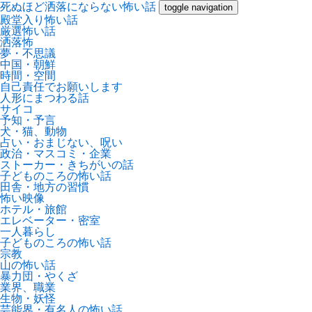
死ぬほど洒落にならない怖い話
toggle navigation
殿堂入り怖い話
厳選怖い話
洒落怖
夢・不思議
中国・朝鮮
時間・空間
自己責任でお願いします
人形にまつわる話
サイコ
予知・予言
犬・猫、動物
占い・おまじない、呪い
政治・マスコミ・企業
ストーカー・きちがいの話
子どものころの怖い話
田舎・地方の習慣
怖い映像
ホテル・旅館
エレベーター・密室
一人暮らし
子どものころの怖い話
宗教
山の怖い話
暴力団・やくざ
業界、職業
生物・妖怪
芸能界・有名人の怖い話