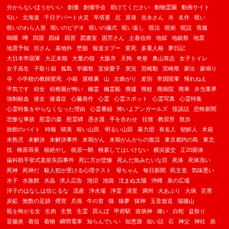
分からないほうがいい
創価
創価学会
助けてください
動物霊園
動画サイト
匂い
北海道
千日デパート火災
卒塔婆
厄
原発
吉永さん
吊
名作
呪い
呪いのわら人形
呪いのビデオ
呪いの儀式
呪い返し
呪法
呪術
呪詛
喪服
嗚咽
噂
四国
因縁
因習
図書室
固芥さん
土着信仰
地獄
地鎮祭
地震
地震予知
坊さん
基地外
堕胎
報道タブー
変死
多重人格
夢日記
大日本帝国軍
大正末期
大量の指
大阪市
天狗
奇形
奥山英志
女子トイレ
女子高生
子取り箱
孤島
学園祭
宜保愛子
実況
宮崎勤
宮崎県
家出
家鳴り
寺
小学校の教師変死
小箱
屋根裏
山
左曲がり
差別
帝国陸軍
帰れねえ
平気です
幼女
幼稚園が怖い
幽霊
幽霊船
廃墟
廃校
廃病院
廃車
弁当業界
強制献血
後女
後遺症
心臓発作
心霊
心霊スポット
心霊写真
心霊特集
心霊特集をやらなくなった理由
心霊番組
怖いよアンガールズ
怪談話
恐怖新聞
悲惨な事故
慰霊の森
慰霊碑
憑き護
手を合わせ
拉致
教習所
散歩
旅館のバイト
時報
晴美
暗い山田、明るい山田
暴力団
有名人
朝鮮人
木箱
未熟児
未解決
未解決事件
末期がん
末期がんからの復活
東京都内の島
東北
枕
柳原尋美
根絶やし
梶原一騎
検索してはいけない
横浜援交
正20面体
歯科助手挙式直前失踪事件
死に方が悲惨
死んだ魚みたいな目
死体
死体洗い
死神
死神だ
殺人犯が受ける心理テスト
母ちゃん
毎日新聞
民主党
気味悪い
水子
水族館
水晶
求人広告
池沼
池袋
沈まぬ太陽
沖縄
泉の広場
洋子のはなしは信じるな
流産
浄水場
浄霊
清里
満州
火あぶり
火病
災害
炭鉱
無数の足跡
煙突
爪痕
牛の首
猫
猿夢
猿神
玉音放送
瑞牆山
瓶を怖がる女
生肉
生贄
生霊
田んぼ
甲府駅
疫病神
痛い
白蛇
盆祭り
盲腸炎
着信
着物
瞬間電車
知らんでいい
知恵袋
短い話
石
神父
神社
祟