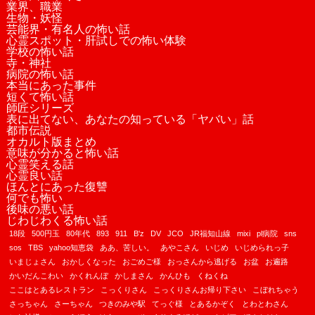
業界、職業
生物・妖怪
芸能界・有名人の怖い話
心霊スポット・肝試しでの怖い体験
学校の怖い話
寺・神社
病院の怖い話
本当にあった事件
短くて怖い話
師匠シリーズ
表に出てない、あなたの知っている「ヤバい」話
都市伝説
オカルト版まとめ
意味が分かると怖い話
心霊笑える話
心霊良い話
ほんとにあった復讐
何でも怖い
後味の悪い話
じわじわくる怖い話
18段
500円玉
80年代
893
911
B'z
DV
JCO
JR福知山線
mixi
pl病院
sns
sos
TBS
yahoo知恵袋
ああ、苦しい。
あやこさん
いじめ
いじめられっ子
いまじょさん
おかしくなった
おごめご様
おっさんから逃げる
お盆
お遍路
かいだんこわい
かくれんぼ
かしまさん
かんひも
くねくね
ここはとあるレストラン
こっくりさん
こっくりさんお帰り下さい
こぼれちゃう
さっちゃん
さーちゃん
つきのみや駅
てっぐ様
とあるかぞく
とわとわさん