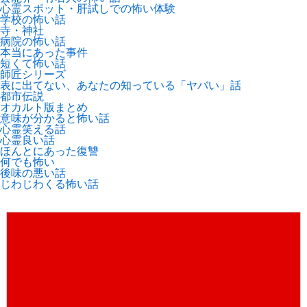
心霊スポット・肝試しでの怖い体験
学校の怖い話
寺・神社
病院の怖い話
本当にあった事件
短くて怖い話
師匠シリーズ
表に出てない、あなたの知っている「ヤバい」話
都市伝説
オカルト版まとめ
意味が分かると怖い話
心霊笑える話
心霊良い話
ほんとにあった復讐
何でも怖い
後味の悪い話
じわじわくる怖い話