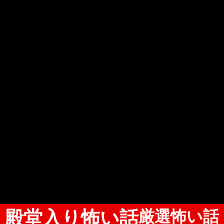
殿堂入り怖い話
厳選怖い話