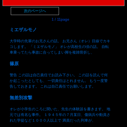
次のページへ
1 / 11page
ミエザルモノ
大学時の先輩のお兄さんの話。 お兄さん（オレ）目線でカキ
コします。 「ミエザルモノ」 オレが高校生の頃の話。 自転
車乗ってたら事故に合ってしまい脚を複雑骨折し、
篠原
警告 この話は自己責任でお読み下さい。 この話を読んで何
か起こったとしても、 一切責任はとれません。 もう一度警
告しておきます。 これは自己責任でお願いします。
無差別攻撃
オレが小学生のころに聞いた、先生の体験談を書きます。 地
元では有名な事件。 １９４５年の７月某日、傷病兵や動員さ
れた学徒など１０００人以上で 満員だった列車が、