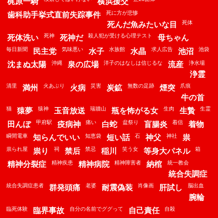
梶原一騎
横浜援交
死に方が悲惨
歯科助手挙式直前失踪事件
死体
死んだ魚みたいな目
死神
殺人犯が受ける心理テスト
死体洗い
死神だ
母ちゃん
毎日新聞
気味悪い
水族館
求人広告
池袋
民主党
水子
水晶
池沼
沖縄
洋子のはなしは信じるな
浄水場
沈まぬ太陽
泉の広場
流産
浄霊
清里
火あぶり
災害
無数の足跡
爪痕
満州
火病
炭鉱
煙突
牛の首
猫
猿神
瑞牆山
生肉
生霊
猿夢
玉音放送
瓶を怖がる女
生贄
甲府駅
痛い
盆祭り
着信
田んぼ
疫病神
白蛇
盲腸炎
着物
瞬間電車
知恵袋
石
神社
知らんでいい
短い話
神父
祟
祟られ屋
祠
禁忌
笑う女
箱
祟り
禁后
稲川
等身大パネル
精神疾患
精神障害者
統一教会
精神分裂症
精神病院
納棺
統合失調症
統合失調症患者
老婆
肖像画
脳出血
群発頭痛
耐震偽装
肝試し
腕輪
臨死体験
自分の名前でググって
自殺
臨界事故
自己責任