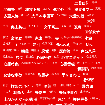
地獄
土着信仰
地震
坊さん
堕胎
変死
地鎮祭
地震予知
基地外
報道タブー
夢日記
大正末期
大阪市
多重人格
大日本帝国軍
大量の指
天狗
奇形
女子トイレ
子取り箱
学園祭
奥山英志
女子高生
孤島
宜保愛子
実況
宮崎県
家鳴り
小学校の教師変死
宮崎勤
家出
寺
小箱
屋根裏
左曲がり
帝国陸軍
平気です
山
差別
帰れねえ
幼女
幼稚園が怖い
幽霊船
廃校
廃車
幽霊
廃墟
廃病院
弁当業界
強制献血
後遺症
心霊
心霊写真
後女
心臓発作
心霊スポット
心霊特集をやらなくなった理由
怖いよアンガールズ
心霊特集
心霊番組
恐怖新聞
怪談話
慰霊の森
憑き護
拉致
悲惨な事故
慰霊碑
手を合わせ
教習所
散歩
時報
暗い山田、明るい山田
旅館のバイト
晴美
暴力団
有名人
木箱
未解決
末期がん
朝鮮人
未熟児
未解決事件
東京都内の島
枕
根絶やし
末期がんからの復活
東北
柳原尋美
検索してはいけない
正20面体