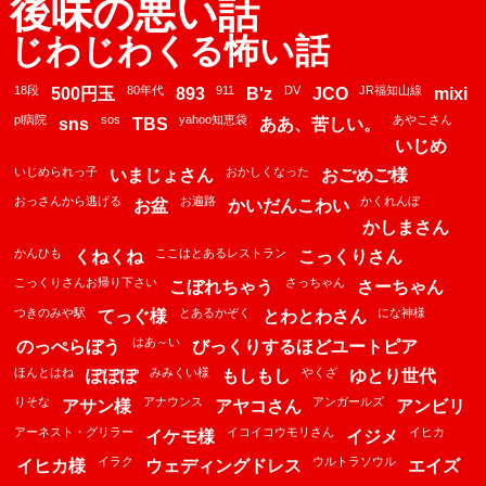
後味の悪い話
じわじわくる怖い話
18段
80年代
911
DV
JR福知山線
500円玉
893
B'z
JCO
mixi
pl病院
sos
yahoo知恵袋
あやこさん
sns
TBS
ああ、苦しい。
いじめ
いじめられっ子
おかしくなった
いまじょさん
おごめご様
おっさんから逃げる
お遍路
かくれんぼ
お盆
かいだんこわい
かしまさん
かんひも
ここはとあるレストラン
くねくね
こっくりさん
こっくりさんお帰り下さい
さっちゃん
こぼれちゃう
さーちゃん
つきのみや駅
とあるかぞく
にな神様
てっぐ様
とわとわさん
はあ～い
のっぺらぼう
びっくりするほどユートピア
ほんとはね
みみくい様
やくざ
ぽぽぽ
もしもし
ゆとり世代
りそな
アナウンス
アンガールズ
アサン様
アヤコさん
アンビリ
アーネスト・グリラー
イコイコウモリさん
イヒカ
イケモ様
イジメ
イラク
ウルトラソウル
イヒカ様
ウェディングドレス
エイズ