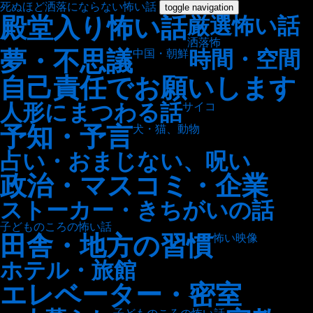
死ぬほど洒落にならない怖い話
toggle navigation
殿堂入り怖い話
厳選怖い話
洒落怖
夢・不思議
時間・空間
中国・朝鮮
自己責任でお願いします
人形にまつわる話
サイコ
予知・予言
犬・猫、動物
占い・おまじない、呪い
政治・マスコミ・企業
ストーカー・きちがいの話
子どものころの怖い話
田舎・地方の習慣
怖い映像
ホテル・旅館
エレベーター・密室