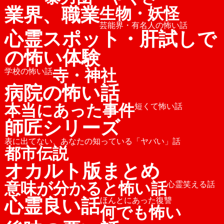
業界、職業
生物・妖怪
芸能界・有名人の怖い話
心霊スポット・肝試しで
の怖い体験
寺・神社
学校の怖い話
病院の怖い話
本当にあった事件
短くて怖い話
師匠シリーズ
表に出てない、あなたの知っている「ヤバい」話
都市伝説
オカルト版まとめ
意味が分かると怖い話
心霊笑える話
心霊良い話
ほんとにあった復讐
何でも怖い