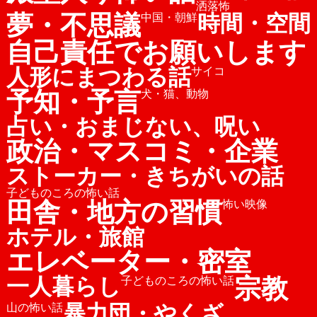
洒落怖
夢・不思議
時間・空間
中国・朝鮮
自己責任でお願いします
人形にまつわる話
サイコ
予知・予言
犬・猫、動物
占い・おまじない、呪い
政治・マスコミ・企業
ストーカー・きちがいの話
子どものころの怖い話
田舎・地方の習慣
怖い映像
ホテル・旅館
エレベーター・密室
宗教
一人暮らし
子どものころの怖い話
暴力団・やくざ
山の怖い話