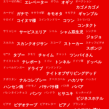
エリーゼの為に
オウム
オークション
エレベーター
オギソ
カゴメカゴメ
カーナビ
キサラギ駅
キモヲタ
ガチで
キモオタ
ギャンブル
ケロイド
コインランドリー
コトリバコ
コイヌマ様
コツン
コンタクト
サリョじゃ
シャム
シンクロ
サービスエリア
シャム双生児
ジョジョ
スカスカ
スコープ
スナッフビデオ
スカンクオジサン
ストーカー
スポンジ
セ**ス
タモリ
チャット
タブー
チャイム
ツンバイさん
テイストレス
トイレ
ドイツ軍
テレポート
トンネル
ドッペル
ドッペルゲンガー
ドンドンドン
ドライブ
ナイトオブザリビングデッド
ナポリタン
ナースコール
ハッカイ
ナルコレプシー
ハカソヤ
バケモノ
バス停
ハンセン病
バサバサ様
ババア
バレンタインチョコ
パンドラ
ヒッチハイク
パンツ
ヒサユキ
ビジネスホテル
ビデオ
ビデオレター
プランタン
ビデオテープ
ピアノ