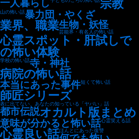
宗教
一人暮らし
子どものころの怖い話
暴力団・やくざ
山の怖い話
業界、職業
生物・妖怪
芸能界・有名人の怖い話
心霊スポット・肝試しで
の怖い体験
寺・神社
学校の怖い話
病院の怖い話
本当にあった事件
短くて怖い話
師匠シリーズ
表に出てない、あなたの知っている「ヤバい」話
オカルト版まとめ
都市伝説
意味が分かると怖い話
心霊笑える話
心霊良い話
ほんとにあった復讐
何でも怖い