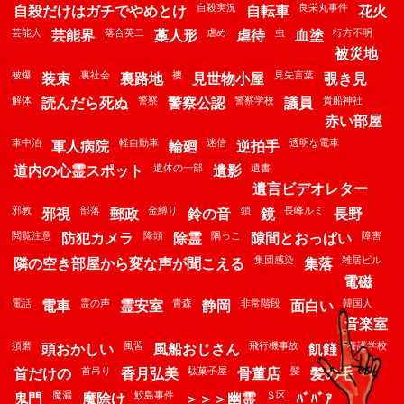
自殺実況
良栄丸事件
自殺だけはガチでやめとけ
自転車
花火
芸能人
落合英二
虐め
虫
行方不明
芸能界
藁人形
虐待
血塗
被災地
被爆
裏社会
襖
見先言葉
装束
裏路地
見世物小屋
覗き見
解体
警察
警察学校
貴船神社
読んだら死ぬ
警察公認
議員
赤い部屋
車中泊
軽自動車
迷信
透明な電車
軍人病院
輪廻
逆拍手
遺体の一部
遺書
道内の心霊スポット
遺影
遺言ビデオレター
邪教
部落
金縛り
鎖
長峰ルミ
邪視
郵政
鈴の音
鏡
長野
閲覧注意
降頭
隅っこ
障害
防犯カメラ
除霊
隙間とおっぱい
集団感染
雑居ビル
隣の空き部屋から変な声が聞こえる
集落
電磁
電話
霊の声
青森
非常階段
韓国人
電車
霊安室
静岡
面白い
音楽室
須磨
風習
飛行機事故
養護学校
頭おかしい
風船おじさん
飢饉
首吊り
駄菓子屋
髪
鬼
首だけの
香月弘美
骨董店
髪の毛
魔漏
鮫島事件
Ｓ区
鬼門
魔除け
＞＞＞幽霊
ﾊﾞﾊﾞｱ