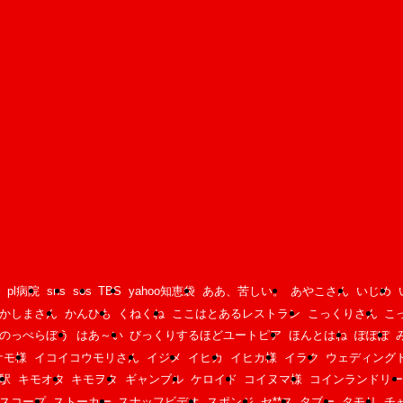
i
pl病院
sns
sos
TBS
yahoo知恵袋
ああ、苦しい。
あやこさん
いじめ
かしまさん
かんひも
くねくね
ここはとあるレストラン
こっくりさん
こ
のっぺらぼう
はあ～い
びっくりするほどユートピア
ほんとはね
ぽぽぽ
ケモ様
イコイコウモリさん
イジメ
イヒカ
イヒカ様
イラク
ウェディング
駅
キモオタ
キモヲタ
ギャンブル
ケロイド
コイヌマ様
コインランドリー
スコープ
ストーカー
スナッフビデオ
スポンジ
セ**ス
タブー
タモリ
チ