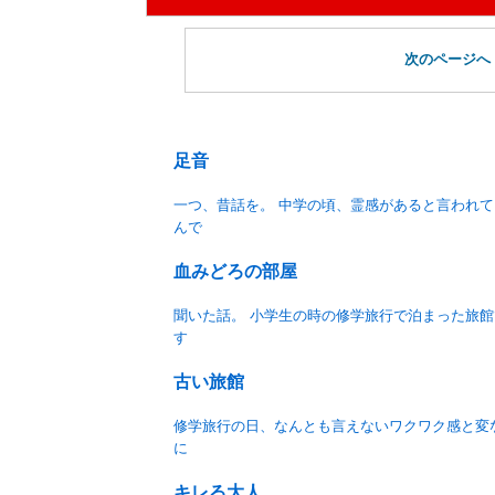
次のページへ
足音
一つ、昔話を。 中学の頃、霊感があると言われ
んで
血みどろの部屋
聞いた話。 小学生の時の修学旅行で泊まった旅
す
古い旅館
修学旅行の日、なんとも言えないワクワク感と変
に
キレる大人