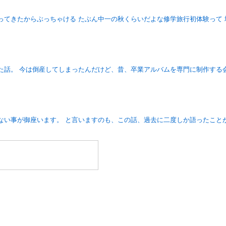
ってきたからぶっちゃける たぶん中一の秋くらいだよな修学旅行初体験って
た話。 今は倒産してしまったんだけど、昔、卒業アルバムを専門に制作する
ない事が御座います。 と言いますのも、この話、過去に二度しか語ったこと