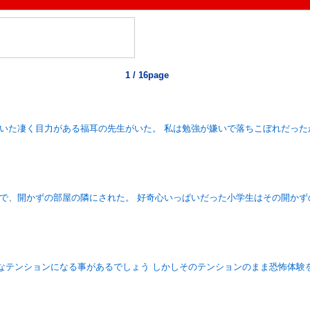
1 / 16page
ていた凄く目力がある福耳の先生がいた。 私は勉強が嫌いで落ちこぼれだっ
館で、開かずの部屋の隣にされた。 好奇心いっぱいだった小学生はその開かず
なテンションになる事があるでしょう しかしそのテンションのまま恐怖体験を