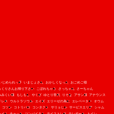
いじめられっ子
いまじょさん
おかしくなった
おごめご様
っくりさんお帰り下さい
こぼれちゃう
さっちゃん
さーちゃん
みみくい様
もしもし
やくざ
ゆとり世代
りそな
アサン様
アナウンス
ドレス
ウルトラソウル
エイズ
エリーゼの為に
エレベーター
オウム
コツン
コトリバコ
コンタクト
サリョじゃ
サービスエリア
シャム
ャイム
チャット
ツンバイさん
テイストレス
テレポート
トイレ