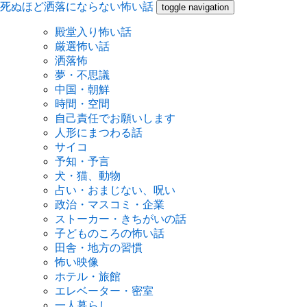
死ぬほど洒落にならない怖い話
toggle navigation
殿堂入り怖い話
厳選怖い話
洒落怖
夢・不思議
中国・朝鮮
時間・空間
自己責任でお願いします
人形にまつわる話
サイコ
予知・予言
犬・猫、動物
占い・おまじない、呪い
政治・マスコミ・企業
ストーカー・きちがいの話
子どものころの怖い話
田舎・地方の習慣
怖い映像
ホテル・旅館
エレベーター・密室
一人暮らし