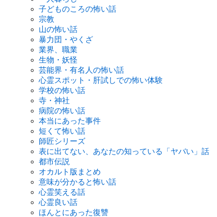
子どものころの怖い話
宗教
山の怖い話
暴力団・やくざ
業界、職業
生物・妖怪
芸能界・有名人の怖い話
心霊スポット・肝試しでの怖い体験
学校の怖い話
寺・神社
病院の怖い話
本当にあった事件
短くて怖い話
師匠シリーズ
表に出てない、あなたの知っている「ヤバい」話
都市伝説
オカルト版まとめ
意味が分かると怖い話
心霊笑える話
心霊良い話
ほんとにあった復讐