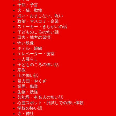
予知・予言
犬・猫、動物
占い・おまじない、呪い
政治・マスコミ・企業
ストーカー・きちがいの話
子どものころの怖い話
田舎・地方の習慣
怖い映像
ホテル・旅館
エレベーター・密室
一人暮らし
子どものころの怖い話
宗教
山の怖い話
暴力団・やくざ
業界、職業
生物・妖怪
芸能界・有名人の怖い話
心霊スポット・肝試しでの怖い体験
学校の怖い話
寺・神社