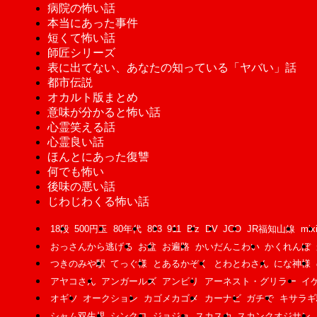
病院の怖い話
本当にあった事件
短くて怖い話
師匠シリーズ
表に出てない、あなたの知っている「ヤバい」話
都市伝説
オカルト版まとめ
意味が分かると怖い話
心霊笑える話
心霊良い話
ほんとにあった復讐
何でも怖い
後味の悪い話
じわじわくる怖い話
18段
500円玉
80年代
893
911
B'z
DV
JCO
JR福知山線
mix
おっさんから逃げる
お盆
お遍路
かいだんこわい
かくれんぼ
つきのみや駅
てっぐ様
とあるかぞく
とわとわさん
にな神様
アヤコさん
アンガールズ
アンビリ
アーネスト・グリラー
イ
オギソ
オークション
カゴメカゴメ
カーナビ
ガチで
キサラギ
シャム双生児
シンクロ
ジョジョ
スカスカ
スカンクオジサン