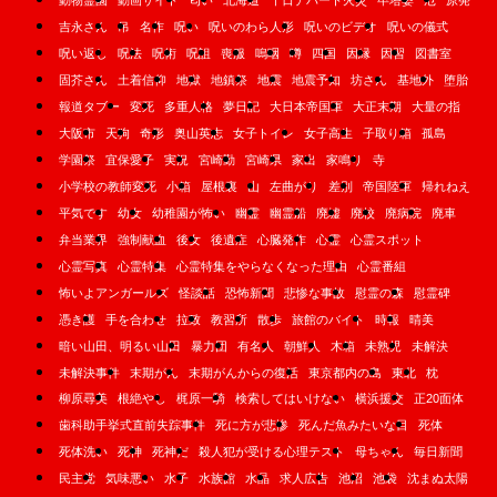
動物霊園
動画サイト
匂い
北海道
千日デパート火災
卒塔婆
厄
原発
吉永さん
吊
名作
呪い
呪いのわら人形
呪いのビデオ
呪いの儀式
呪い返し
呪法
呪術
呪詛
喪服
嗚咽
噂
四国
因縁
因習
図書室
固芥さん
土着信仰
地獄
地鎮祭
地震
地震予知
坊さん
基地外
堕胎
報道タブー
変死
多重人格
夢日記
大日本帝国軍
大正末期
大量の指
大阪市
天狗
奇形
奥山英志
女子トイレ
女子高生
子取り箱
孤島
学園祭
宜保愛子
実況
宮崎勤
宮崎県
家出
家鳴り
寺
小学校の教師変死
小箱
屋根裏
山
左曲がり
差別
帝国陸軍
帰れねえ
平気です
幼女
幼稚園が怖い
幽霊
幽霊船
廃墟
廃校
廃病院
廃車
弁当業界
強制献血
後女
後遺症
心臓発作
心霊
心霊スポット
心霊写真
心霊特集
心霊特集をやらなくなった理由
心霊番組
怖いよアンガールズ
怪談話
恐怖新聞
悲惨な事故
慰霊の森
慰霊碑
憑き護
手を合わせ
拉致
教習所
散歩
旅館のバイト
時報
晴美
暗い山田、明るい山田
暴力団
有名人
朝鮮人
木箱
未熟児
未解決
未解決事件
末期がん
末期がんからの復活
東京都内の島
東北
枕
柳原尋美
根絶やし
梶原一騎
検索してはいけない
横浜援交
正20面体
歯科助手挙式直前失踪事件
死に方が悲惨
死んだ魚みたいな目
死体
死体洗い
死神
死神だ
殺人犯が受ける心理テスト
母ちゃん
毎日新聞
民主党
気味悪い
水子
水族館
水晶
求人広告
池沼
池袋
沈まぬ太陽