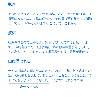
覗き
でっかいクリスマスツリーで有名な某湖に行った時の話。 平
日夜に彼女と二人で見に行った。 その日は雨も降ってて閑散
としてた。 12時くらいまでそこにいて、これから
嫉妬
初カキコなので上手くまとめられないんですけど投下しま
す。 当時高校生だった頃の話。 私には自称霊が見えるＤＱ
Ｎな友人Ｙがいました。Ｙは虚言癖があり、素行が悪かっ
山に呼ばれる
色々な体験話を聞いたんだけど、その中で私も巻き込まれた
話。 夜に彼と合流して、行きたいとこもないので適当にドラ
イブでもしようかってなった。 彼が運転で私が助手席
次のページへ