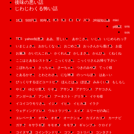
後味の悪い話
じわじわくる怖い話
893
911
B'z
DV
JCO
mixi
18段
500円玉
80年代
JR福知山線
sns
pl病院
sos
TBS
yahoo知恵袋
ああ、苦しい。
あやこさん
いじめ
いじめられっ子
いまじょさん
おかしくなった
おごめご様
おっさんから逃げる
お盆
お遍路
かいだんこわい
かくれんぼ
かしまさん
かんひも
くねくね
ここはとあるレストラン
こっくりさん
こっくりさんお帰り下さい
こぼれちゃう
さっちゃん
さーちゃん
つきのみや駅
てっぐ様
とあるかぞく
とわとわさん
にな神様
のっぺらぼう
はあ～い
びっくりするほどユートピア
ほんとはね
ぽぽぽ
みみくい様
もしもし
やくざ
ゆとり世代
りそな
アサン様
アナウンス
アヤコさん
アンガールズ
アンビリ
アーネスト・グリラー
イケモ様
イコイコウモリさん
イジメ
イヒカ
イヒカ様
イラク
ウェディングドレス
ウルトラソウル
エイズ
エリーゼの為に
エレベーター
オウム
オギソ
オークション
カゴメカゴメ
カーナビ
ガチで
キサラギ駅
キモオタ
キモヲタ
ギャンブル
ケロイド
コイヌマ様
コインランドリー
コツン
コトリバコ
コンタクト