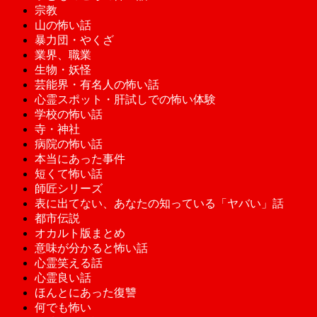
宗教
山の怖い話
暴力団・やくざ
業界、職業
生物・妖怪
芸能界・有名人の怖い話
心霊スポット・肝試しでの怖い体験
学校の怖い話
寺・神社
病院の怖い話
本当にあった事件
短くて怖い話
師匠シリーズ
表に出てない、あなたの知っている「ヤバい」話
都市伝説
オカルト版まとめ
意味が分かると怖い話
心霊笑える話
心霊良い話
ほんとにあった復讐
何でも怖い