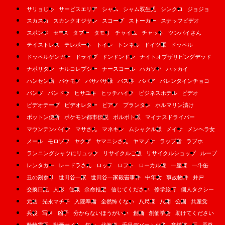
サリョじゃ
サービスエリア
シャム
シャム双生児
シンクロ
ジョジョ
スカスカ
スカンクオジサン
スコープ
ストーカー
スナッフビデオ
スポンジ
セ**ス
タブー
タモリ
チャイム
チャット
ツンバイさん
テイストレス
テレポート
トイレ
トンネル
ドイツ軍
ドッペル
ドッペルゲンガー
ドライブ
ドンドンドン
ナイトオブザリビングデッド
ナポリタン
ナルコレプシー
ナースコール
ハカソヤ
ハッカイ
ハンセン病
バケモノ
バサバサ様
バス停
ババア
バレンタインチョコ
パンツ
パンドラ
ヒサユキ
ヒッチハイク
ビジネスホテル
ビデオ
ビデオテープ
ビデオレター
ピアノ
プランタン
ホルマリン漬け
ボットン便所
ポケモン都市伝説
ポルポト派
マイナスドライバー
マウンテンバイク
マサさん
マネキン
ムシャクル様
メイサ
メンヘラ女
メール
モロゾフ
ヤクザ
ヤマニシさん
ヤマノケ
ラップ音
ラブホ
ランニングシャツにリュック
リサイクルご飯
リサイクルショップ
ループ
レンタカー
レードラさん
ロッテ
ロフト
ローカル線
一座様
一斗缶
丑の刻参り
世田谷一家
世田谷一家殺害事件
中年女
事故物件
井戸
交換日記
人形
住職
余命推定
信じてください
修学旅行
個人タクシー
元凶
光永マチ子
入院準備
全然怖くない
八尺様
八開
公園
共産党
兵役
写メ
凶子
分からないほうがいい
創価
創価学会
助けてください