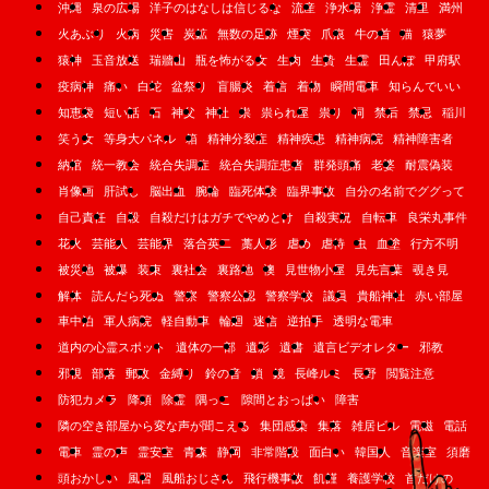
沖縄
泉の広場
洋子のはなしは信じるな
流産
浄水場
浄霊
清里
満州
火あぶり
火病
災害
炭鉱
無数の足跡
煙突
爪痕
牛の首
猫
猿夢
猿神
玉音放送
瑞牆山
瓶を怖がる女
生肉
生贄
生霊
田んぼ
甲府駅
疫病神
痛い
白蛇
盆祭り
盲腸炎
着信
着物
瞬間電車
知らんでいい
知恵袋
短い話
石
神父
神社
祟
祟られ屋
祟り
祠
禁后
禁忌
稲川
笑う女
等身大パネル
箱
精神分裂症
精神疾患
精神病院
精神障害者
納棺
統一教会
統合失調症
統合失調症患者
群発頭痛
老婆
耐震偽装
肖像画
肝試し
脳出血
腕輪
臨死体験
臨界事故
自分の名前でググって
自己責任
自殺
自殺だけはガチでやめとけ
自殺実況
自転車
良栄丸事件
花火
芸能人
芸能界
落合英二
藁人形
虐め
虐待
虫
血塗
行方不明
被災地
被爆
装束
裏社会
裏路地
襖
見世物小屋
見先言葉
覗き見
解体
読んだら死ぬ
警察
警察公認
警察学校
議員
貴船神社
赤い部屋
車中泊
軍人病院
軽自動車
輪廻
迷信
逆拍手
透明な電車
道内の心霊スポット
遺体の一部
遺影
遺書
遺言ビデオレター
邪教
邪視
部落
郵政
金縛り
鈴の音
鎖
鏡
長峰ルミ
長野
閲覧注意
防犯カメラ
降頭
除霊
隅っこ
隙間とおっぱい
障害
隣の空き部屋から変な声が聞こえる
集団感染
集落
雑居ビル
電磁
電話
電車
霊の声
霊安室
青森
静岡
非常階段
面白い
韓国人
音楽室
須磨
頭おかしい
風習
風船おじさん
飛行機事故
飢饉
養護学校
首だけの