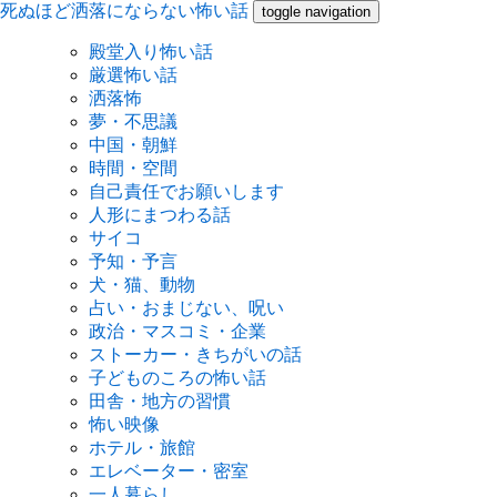
死ぬほど洒落にならない怖い話
toggle navigation
殿堂入り怖い話
厳選怖い話
洒落怖
夢・不思議
中国・朝鮮
時間・空間
自己責任でお願いします
人形にまつわる話
サイコ
予知・予言
犬・猫、動物
占い・おまじない、呪い
政治・マスコミ・企業
ストーカー・きちがいの話
子どものころの怖い話
田舎・地方の習慣
怖い映像
ホテル・旅館
エレベーター・密室
一人暮らし