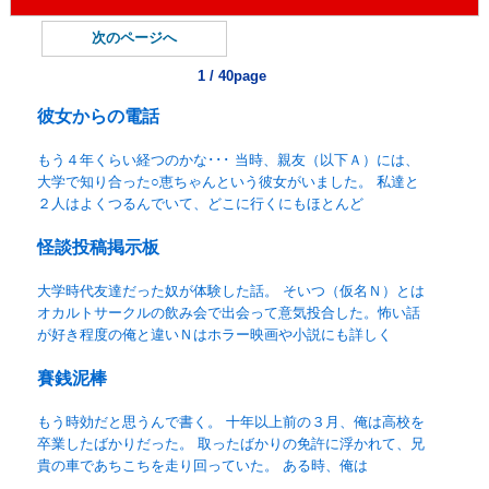
次のページへ
1 / 40page
彼女からの電話
もう４年くらい経つのかな･･･ 当時、親友（以下Ａ）には、
大学で知り合った○恵ちゃんという彼女がいました。 私達と
２人はよくつるんでいて、どこに行くにもほとんど
怪談投稿掲示板
大学時代友達だった奴が体験した話。 そいつ（仮名Ｎ）とは
オカルトサークルの飲み会で出会って意気投合した。怖い話
が好き程度の俺と違いＮはホラー映画や小説にも詳しく
賽銭泥棒
もう時効だと思うんで書く。 十年以上前の３月、俺は高校を
卒業したばかりだった。 取ったばかりの免許に浮かれて、兄
貴の車であちこちを走り回っていた。 ある時、俺は