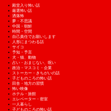
殿堂入り怖い話
厳選怖い話
洒落怖
夢・不思議
中国・朝鮮
時間・空間
自己責任でお願いします
人形にまつわる話
サイコ
予知・予言
犬・猫、動物
占い・おまじない、呪い
政治・マスコミ・企業
ストーカー・きちがいの話
子どものころの怖い話
田舎・地方の習慣
怖い映像
ホテル・旅館
エレベーター・密室
一人暮らし
子どものころの怖い話