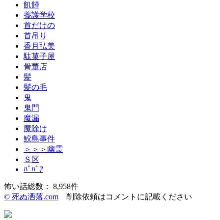
飢饉
養護学校
首だけの
首吊り
香月弘美
駄菓子屋
骨董店
髪
髪の毛
鬼
鬼門
魔漏
魔除け
鮫島事件
＞＞＞幽霊
Ｓ区
ﾊﾞﾊﾞｱ
怖い話総数： 8,958件
© 死ぬ洒落.com
削除依頼はコメントに記載ください