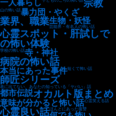
宗教
一人暮らし
子どものころの怖い話
暴力団・やくざ
山の怖い話
業界、職業
生物・妖怪
芸能界・有名人の怖い話
心霊スポット・肝試しで
の怖い体験
寺・神社
学校の怖い話
病院の怖い話
本当にあった事件
短くて怖い話
師匠シリーズ
表に出てない、あなたの知っている「ヤバい」話
オカルト版まとめ
都市伝説
意味が分かると怖い話
心霊笑える話
心霊良い話
ほんとにあった復讐
何でも怖い