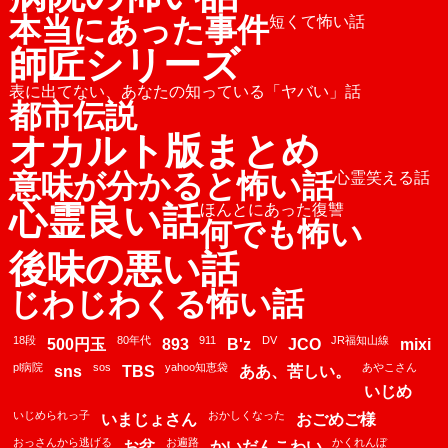
本当にあった事件
短くて怖い話
師匠シリーズ
表に出てない、あなたの知っている「ヤバい」話
都市伝説
オカルト版まとめ
意味が分かると怖い話
心霊笑える話
心霊良い話
ほんとにあった復讐
何でも怖い
後味の悪い話
じわじわくる怖い話
18段
80年代
911
DV
JR福知山線
500円玉
893
B'z
JCO
mixi
pl病院
sos
yahoo知恵袋
あやこさん
sns
TBS
ああ、苦しい。
いじめ
いじめられっ子
おかしくなった
いまじょさん
おごめご様
おっさんから逃げる
お遍路
かくれんぼ
お盆
かいだんこわい