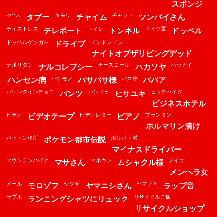
スポンジ
セ**ス
タモリ
チャット
タブー
チャイム
ツンバイさん
テイストレス
トイレ
ドイツ軍
テレポート
トンネル
ドッペル
ドッペルゲンガー
ドンドンドン
ドライブ
ナイトオブザリビングデッド
ナポリタン
ナースコール
ハッカイ
ナルコレプシー
ハカソヤ
バケモノ
バス停
ハンセン病
バサバサ様
ババア
バレンタインチョコ
パンドラ
ヒッチハイク
パンツ
ヒサユキ
ビジネスホテル
ビデオ
ビデオレター
プランタン
ビデオテープ
ピアノ
ホルマリン漬け
ボットン便所
ポルポト派
ポケモン都市伝説
マイナスドライバー
マウンテンバイク
マネキン
メイサ
マサさん
ムシャクル様
メンヘラ女
メール
ヤクザ
ヤマノケ
モロゾフ
ヤマニシさん
ラップ音
ラブホ
リサイクルご飯
ランニングシャツにリュック
リサイクルショップ