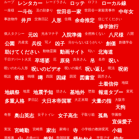
ループ
レードラさん
ロフト
レンタカー
ロッテ
ローカル線
一座様
丑の刻参り
世田谷一家殺害事件
一斗缶
世田谷一家
中年女
事故物件
交換日記
住職
信じてください
井戸
人形
余命推定
修学旅行
個人タクシー
光永マチ子
全然怖くない
八開
元凶
入院準備
八尺様
共産党
写メ
分からないほうがいい
創価学会
公園
兵役
凶子
創価
動物霊園
匂い
助けてください
動画サイト
北海道
千日デパート火災
厄
吉永さん
名作
卒塔婆
原発
吊
呪い
呪いのわら人形
呪いの儀式
呪法
呪いのビデオ
呪い返し
呪術
呪詛
嗚咽
四国
因習
固芥さん
喪服
噂
因縁
図書室
地獄
土着信仰
地震
坊さん
堕胎
変死
地鎮祭
地震予知
基地外
報道タブー
夢日記
大正末期
大阪市
多重人格
大日本帝国軍
大量の指
天狗
奇形
女子トイレ
子取り箱
学園祭
奥山英志
女子高生
孤島
宜保愛子
実況
宮崎県
家鳴り
小学校の教師変死
宮崎勤
家出
寺
小箱
屋根裏
左曲がり
帝国陸軍
平気です
山
差別
帰れねえ
幼女