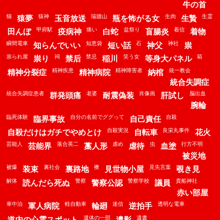
牛の首
猫
猿神
瑞牆山
生肉
生霊
猿夢
玉音放送
瓶を怖がる女
生贄
甲府駅
痛い
盆祭り
着信
田んぼ
疫病神
白蛇
盲腸炎
着物
瞬間電車
知恵袋
石
神社
知らんでいい
短い話
神父
祟
祟られ屋
祠
禁忌
笑う女
箱
祟り
禁后
稲川
等身大パネル
精神疾患
精神障害者
統一教会
精神分裂症
精神病院
納棺
統合失調症
統合失調症患者
老婆
肖像画
脳出血
群発頭痛
耐震偽装
肝試し
腕輪
臨死体験
自分の名前でググって
自殺
臨界事故
自己責任
自殺実況
良栄丸事件
自殺だけはガチでやめとけ
自転車
花火
芸能人
落合英二
虐め
虫
行方不明
芸能界
藁人形
虐待
血塗
被災地
被爆
裏社会
襖
見先言葉
装束
裏路地
見世物小屋
覗き見
解体
警察
警察学校
貴船神社
読んだら死ぬ
警察公認
議員
赤い部屋
車中泊
軽自動車
迷信
透明な電車
軍人病院
輪廻
逆拍手
遺体の一部
遺書
道内の心霊スポット
遺影