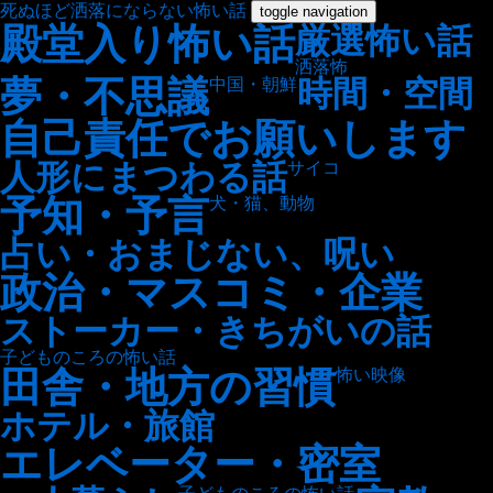
死ぬほど洒落にならない怖い話
toggle navigation
殿堂入り怖い話
厳選怖い話
洒落怖
夢・不思議
時間・空間
中国・朝鮮
自己責任でお願いします
人形にまつわる話
サイコ
予知・予言
犬・猫、動物
占い・おまじない、呪い
政治・マスコミ・企業
ストーカー・きちがいの話
子どものころの怖い話
田舎・地方の習慣
怖い映像
ホテル・旅館
エレベーター・密室