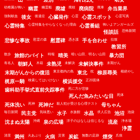
幼稚園が怖い
幽霊船
廃校
廃車
幽霊
廃墟
廃病院
弁当業界
強制献血
後遺症
心霊
心霊写真
後女
心臓発作
心霊スポット
心霊特集をやらなくなった理由
怖いよアンガールズ
心霊特集
心霊番組
恐怖新聞
怪談話
慰霊の森
憑き護
拉致
悲惨な事故
慰霊碑
手を合わせ
教習所
散歩
時報
暗い山田、明るい山田
旅館のバイト
晴美
暴力団
有名人
木箱
未解決
末期がん
朝鮮人
未熟児
未解決事件
東京都内の島
枕
根絶やし
末期がんからの復活
東北
柳原尋美
検索してはいけない
正20面体
梶原一騎
横浜援交
死に方が悲惨
歯科助手挙式直前失踪事件
死体
死んだ魚みたいな目
死神
殺人犯が受ける心理テスト
死体洗い
死神だ
母ちゃん
毎日新聞
気味悪い
水族館
求人広告
池袋
民主党
水子
水晶
池沼
沖縄
洋子のはなしは信じるな
浄水場
沈まぬ太陽
泉の広場
流産
浄霊
清里
火あぶり
災害
無数の足跡
爪痕
満州
火病
炭鉱
煙突