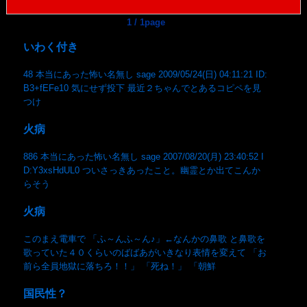
1 / 1page
いわく付き
48 本当にあった怖い名無し sage 2009/05/24(日) 04:11:21 ID:
B3+fEFe10 気にせず投下 最近２ちゃんでとあるコピペを見
つけ
火病
886 本当にあった怖い名無し sage 2007/08/20(月) 23:40:52 I
D:Y3xsHdUL0 ついさっきあったこと。幽霊とか出てこんか
らそう
火病
このまえ電車で 「ふ～んふ～ん♪」←なんかの鼻歌 と鼻歌を
歌っていた４０くらいのばばあがいきなり表情を変えて 「お
前ら全員地獄に落ちろ！！」 「死ね！」 「朝鮮
国民性？