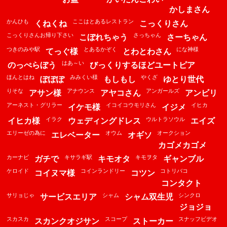
かしまさん
かんひも
ここはとあるレストラン
くねくね
こっくりさん
こっくりさんお帰り下さい
さっちゃん
こぼれちゃう
さーちゃん
つきのみや駅
とあるかぞく
にな神様
てっぐ様
とわとわさん
はあ～い
のっぺらぼう
びっくりするほどユートピア
ほんとはね
みみくい様
やくざ
ぽぽぽ
もしもし
ゆとり世代
りそな
アナウンス
アンガールズ
アサン様
アヤコさん
アンビリ
アーネスト・グリラー
イコイコウモリさん
イヒカ
イケモ様
イジメ
イラク
ウルトラソウル
イヒカ様
ウェディングドレス
エイズ
エリーゼの為に
オウム
オークション
エレベーター
オギソ
カゴメカゴメ
カーナビ
キサラギ駅
キモヲタ
ガチで
キモオタ
ギャンブル
ケロイド
コインランドリー
コトリバコ
コイヌマ様
コツン
コンタクト
サリョじゃ
シャム
シンクロ
サービスエリア
シャム双生児
ジョジョ
スカスカ
スコープ
スナッフビデオ
スカンクオジサン
ストーカー