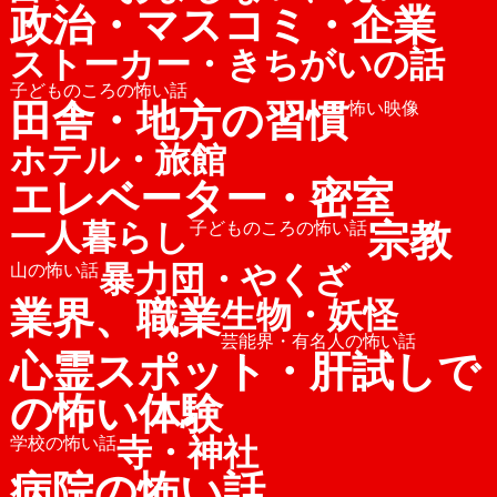
政治・マスコミ・企業
ストーカー・きちがいの話
子どものころの怖い話
田舎・地方の習慣
怖い映像
ホテル・旅館
エレベーター・密室
宗教
一人暮らし
子どものころの怖い話
暴力団・やくざ
山の怖い話
業界、職業
生物・妖怪
芸能界・有名人の怖い話
心霊スポット・肝試しで
の怖い体験
寺・神社
学校の怖い話
病院の怖い話