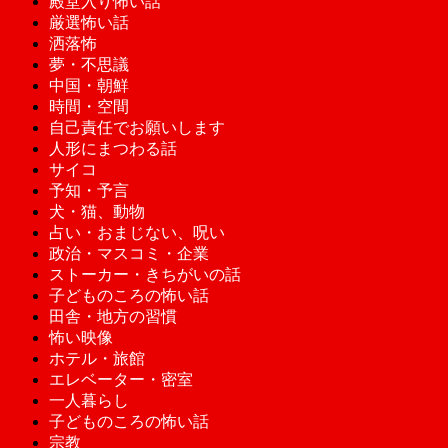
殿堂入り怖い話
厳選怖い話
洒落怖
夢・不思議
中国・朝鮮
時間・空間
自己責任でお願いします
人形にまつわる話
サイコ
予知・予言
犬・猫、動物
占い・おまじない、呪い
政治・マスコミ・企業
ストーカー・きちがいの話
子どものころの怖い話
田舎・地方の習慣
怖い映像
ホテル・旅館
エレベーター・密室
一人暮らし
子どものころの怖い話
宗教