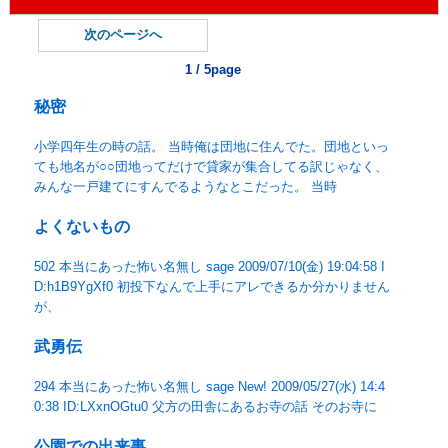
次のページへ
1 / 5page
秘密
小学四年生の時の話。 当時俺は団地に住んでた。団地といっ
ても地名が○○団地ってだけで貸家が集合してる訳じゃなく、
みんな一戸建てにすんでるようなとこだった。 当時
よくないもの
502 本当にあった怖い名無し sage 2009/07/10(金) 19:04:58 I
D:h1B9YgXf0 初投下なんで上手にアレできるか分かりません
が、
武勇伝
294 本当にあった怖い名無し sage New! 2009/05/27(水) 14:4
0:38 ID:LXxnOGtu0 父方の田舎にあるお寺の話 そのお寺に
公園での出来事