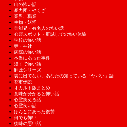
山の怖い話
暴力団・やくざ
業界、職業
生物・妖怪
芸能界・有名人の怖い話
心霊スポット・肝試しでの怖い体験
学校の怖い話
寺・神社
病院の怖い話
本当にあった事件
短くて怖い話
師匠シリーズ
表に出てない、あなたの知っている「ヤバい」話
都市伝説
オカルト版まとめ
意味が分かると怖い話
心霊笑える話
心霊良い話
ほんとにあった復讐
何でも怖い
後味の悪い話