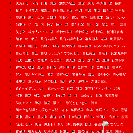
火あぶり
火病
災害
炭鉱
無数の足跡
煙突
爪痕
牛の首
猫
猿夢
猿神
玉音放送
瑞牆山
瓶を怖がる女
生肉
生贄
生霊
田んぼ
甲府駅
疫病神
痛い
白蛇
盆祭り
盲腸炎
着信
着物
瞬間電車
知らんでいい
知恵袋
短い話
石
神父
神社
祟
祟られ屋
祟り
祠
禁后
禁忌
稲川
笑う女
等身大パネル
箱
精神分裂症
精神疾患
精神病院
精神障害者
納棺
統一教会
統合失調症
統合失調症患者
群発頭痛
老婆
耐震偽装
肖像画
肝試し
脳出血
腕輪
臨死体験
臨界事故
自分の名前でググって
自己責任
自殺
自殺だけはガチでやめとけ
自殺実況
自転車
良栄丸事件
花火
芸能人
芸能界
落合英二
藁人形
虐め
虐待
虫
血塗
行方不明
被災地
被爆
装束
裏社会
裏路地
襖
見世物小屋
見先言葉
覗き見
解体
読んだら死ぬ
警察
警察公認
警察学校
議員
貴船神社
赤い部屋
車中泊
軍人病院
軽自動車
輪廻
迷信
逆拍手
透明な電車
道内の心霊スポット
遺体の一部
遺影
遺書
遺言ビデオレター
邪教
邪視
部落
郵政
金縛り
鈴の音
鎖
鏡
長峰ルミ
長野
閲覧注意
防犯カメラ
降頭
除霊
隅っこ
隙間とおっぱい
障害
隣の空き部屋から変な声が聞こえる
集団感染
集落
雑居ビル
電磁
電話
電車
霊の声
霊安室
青森
静岡
非常階段
面白い
韓国人
音楽室
須磨
頭おかしい
風習
風船おじさん
飛行機事故
飢饉
養護学校
首だけの
首吊り
香月弘美
駄菓子屋
骨董店
髪
髪の毛
鬼
鬼門
魔漏
魔除け