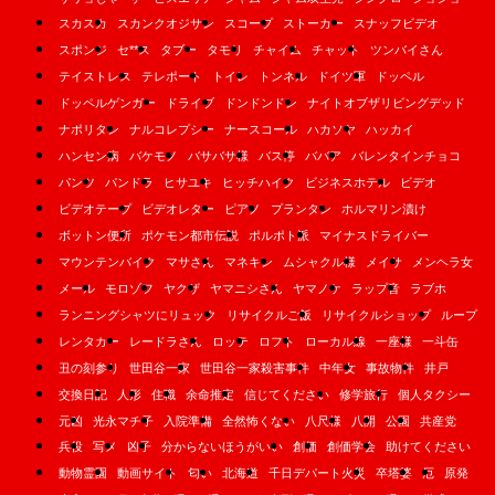
スカスカ
スカンクオジサン
スコープ
ストーカー
スナッフビデオ
スポンジ
セ**ス
タブー
タモリ
チャイム
チャット
ツンバイさん
テイストレス
テレポート
トイレ
トンネル
ドイツ軍
ドッペル
ドッペルゲンガー
ドライブ
ドンドンドン
ナイトオブザリビングデッド
ナポリタン
ナルコレプシー
ナースコール
ハカソヤ
ハッカイ
ハンセン病
バケモノ
バサバサ様
バス停
ババア
バレンタインチョコ
パンツ
パンドラ
ヒサユキ
ヒッチハイク
ビジネスホテル
ビデオ
ビデオテープ
ビデオレター
ピアノ
プランタン
ホルマリン漬け
ボットン便所
ポケモン都市伝説
ポルポト派
マイナスドライバー
マウンテンバイク
マサさん
マネキン
ムシャクル様
メイサ
メンヘラ女
メール
モロゾフ
ヤクザ
ヤマニシさん
ヤマノケ
ラップ音
ラブホ
ランニングシャツにリュック
リサイクルご飯
リサイクルショップ
ループ
レンタカー
レードラさん
ロッテ
ロフト
ローカル線
一座様
一斗缶
丑の刻参り
世田谷一家
世田谷一家殺害事件
中年女
事故物件
井戸
交換日記
人形
住職
余命推定
信じてください
修学旅行
個人タクシー
元凶
光永マチ子
入院準備
全然怖くない
八尺様
八開
公園
共産党
兵役
写メ
凶子
分からないほうがいい
創価
創価学会
助けてください
動物霊園
動画サイト
匂い
北海道
千日デパート火災
卒塔婆
厄
原発