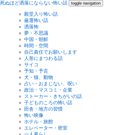
死ぬほど洒落にならない怖い話
toggle navigation
殿堂入り怖い話
厳選怖い話
洒落怖
夢・不思議
中国・朝鮮
時間・空間
自己責任でお願いします
人形にまつわる話
サイコ
予知・予言
犬・猫、動物
占い・おまじない、呪い
政治・マスコミ・企業
ストーカー・きちがいの話
子どものころの怖い話
田舎・地方の習慣
怖い映像
ホテル・旅館
エレベーター・密室
一人暮らし