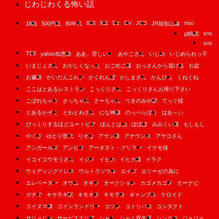
じわじわくる怖い話
893
911
B'z
DV
JCO
mixi
18段
500円玉
80年代
JR福知山線
sns
pl病院
sos
TBS
yahoo知恵袋
ああ、苦しい。
あやこさん
いじめ
いじめられっ子
いまじょさん
おかしくなった
おごめご様
おっさんから逃げる
お盆
お遍路
かいだんこわい
かくれんぼ
かしまさん
かんひも
くねくね
ここはとあるレストラン
こっくりさん
こっくりさんお帰り下さい
こぼれちゃう
さっちゃん
さーちゃん
つきのみや駅
てっぐ様
とあるかぞく
とわとわさん
にな神様
のっぺらぼう
はあ～い
びっくりするほどユートピア
ほんとはね
ぽぽぽ
みみくい様
もしもし
やくざ
ゆとり世代
りそな
アサン様
アナウンス
アヤコさん
アンガールズ
アンビリ
アーネスト・グリラー
イケモ様
イコイコウモリさん
イジメ
イヒカ
イヒカ様
イラク
ウェディングドレス
ウルトラソウル
エイズ
エリーゼの為に
エレベーター
オウム
オギソ
オークション
カゴメカゴメ
カーナビ
ガチで
キサラギ駅
キモオタ
キモヲタ
ギャンブル
ケロイド
コイヌマ様
コインランドリー
コツン
コトリバコ
コンタクト
サリョじゃ
サービスエリア
シャム
シャム双生児
シンクロ
ジョジョ