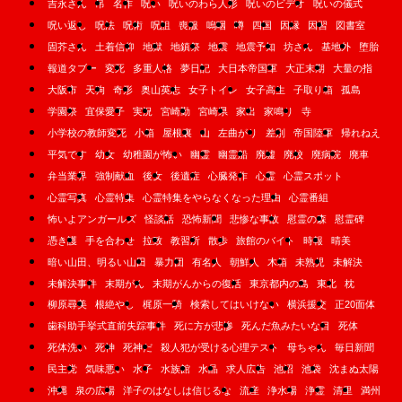
吉永さん
吊
名作
呪い
呪いのわら人形
呪いのビデオ
呪いの儀式
呪い返し
呪法
呪術
呪詛
喪服
嗚咽
噂
四国
因縁
因習
図書室
固芥さん
土着信仰
地獄
地鎮祭
地震
地震予知
坊さん
基地外
堕胎
報道タブー
変死
多重人格
夢日記
大日本帝国軍
大正末期
大量の指
大阪市
天狗
奇形
奥山英志
女子トイレ
女子高生
子取り箱
孤島
学園祭
宜保愛子
実況
宮崎勤
宮崎県
家出
家鳴り
寺
小学校の教師変死
小箱
屋根裏
山
左曲がり
差別
帝国陸軍
帰れねえ
平気です
幼女
幼稚園が怖い
幽霊
幽霊船
廃墟
廃校
廃病院
廃車
弁当業界
強制献血
後女
後遺症
心臓発作
心霊
心霊スポット
心霊写真
心霊特集
心霊特集をやらなくなった理由
心霊番組
怖いよアンガールズ
怪談話
恐怖新聞
悲惨な事故
慰霊の森
慰霊碑
憑き護
手を合わせ
拉致
教習所
散歩
旅館のバイト
時報
晴美
暗い山田、明るい山田
暴力団
有名人
朝鮮人
木箱
未熟児
未解決
未解決事件
末期がん
末期がんからの復活
東京都内の島
東北
枕
柳原尋美
根絶やし
梶原一騎
検索してはいけない
横浜援交
正20面体
歯科助手挙式直前失踪事件
死に方が悲惨
死んだ魚みたいな目
死体
死体洗い
死神
死神だ
殺人犯が受ける心理テスト
母ちゃん
毎日新聞
民主党
気味悪い
水子
水族館
水晶
求人広告
池沼
池袋
沈まぬ太陽
沖縄
泉の広場
洋子のはなしは信じるな
流産
浄水場
浄霊
清里
満州