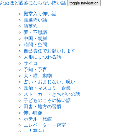
死ぬほど洒落にならない怖い話
toggle navigation
殿堂入り怖い話
厳選怖い話
洒落怖
夢・不思議
中国・朝鮮
時間・空間
自己責任でお願いします
人形にまつわる話
サイコ
予知・予言
犬・猫、動物
占い・おまじない、呪い
政治・マスコミ・企業
ストーカー・きちがいの話
子どものころの怖い話
田舎・地方の習慣
怖い映像
ホテル・旅館
エレベーター・密室
一人暮らし