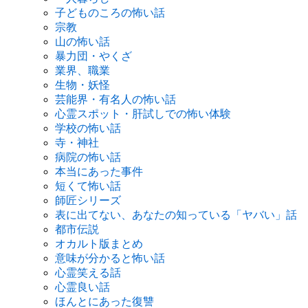
子どものころの怖い話
宗教
山の怖い話
暴力団・やくざ
業界、職業
生物・妖怪
芸能界・有名人の怖い話
心霊スポット・肝試しでの怖い体験
学校の怖い話
寺・神社
病院の怖い話
本当にあった事件
短くて怖い話
師匠シリーズ
表に出てない、あなたの知っている「ヤバい」話
都市伝説
オカルト版まとめ
意味が分かると怖い話
心霊笑える話
心霊良い話
ほんとにあった復讐