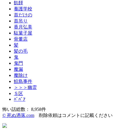
飢饉
養護学校
首だけの
首吊り
香月弘美
駄菓子屋
骨董店
髪
髪の毛
鬼
鬼門
魔漏
魔除け
鮫島事件
＞＞＞幽霊
Ｓ区
ﾊﾞﾊﾞｱ
怖い話総数： 8,958件
© 死ぬ洒落.com
削除依頼はコメントに記載ください