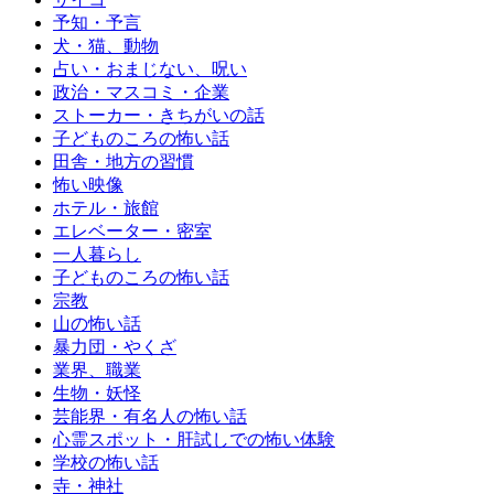
予知・予言
犬・猫、動物
占い・おまじない、呪い
政治・マスコミ・企業
ストーカー・きちがいの話
子どものころの怖い話
田舎・地方の習慣
怖い映像
ホテル・旅館
エレベーター・密室
一人暮らし
子どものころの怖い話
宗教
山の怖い話
暴力団・やくざ
業界、職業
生物・妖怪
芸能界・有名人の怖い話
心霊スポット・肝試しでの怖い体験
学校の怖い話
寺・神社