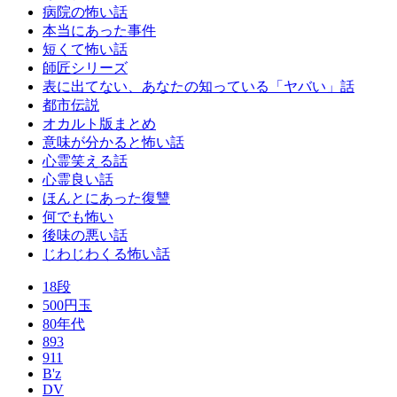
病院の怖い話
本当にあった事件
短くて怖い話
師匠シリーズ
表に出てない、あなたの知っている「ヤバい」話
都市伝説
オカルト版まとめ
意味が分かると怖い話
心霊笑える話
心霊良い話
ほんとにあった復讐
何でも怖い
後味の悪い話
じわじわくる怖い話
18段
500円玉
80年代
893
911
B'z
DV