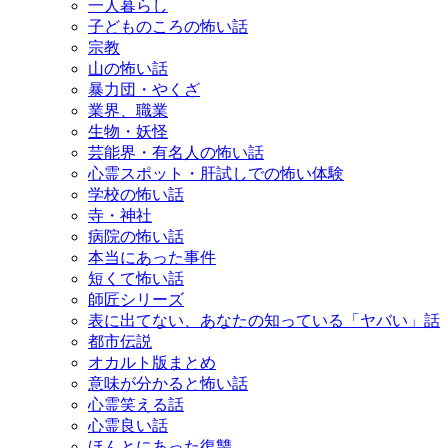
一人暮らし
子どものころの怖い話
宗教
山の怖い話
暴力団・やくざ
業界、職業
生物・妖怪
芸能界・有名人の怖い話
心霊スポット・肝試しでの怖い体験
学校の怖い話
寺・神社
病院の怖い話
本当にあった事件
短くて怖い話
師匠シリーズ
表に出てない、あなたの知っている「ヤバい」話
都市伝説
オカルト版まとめ
意味が分かると怖い話
心霊笑える話
心霊良い話
ほんとにあった復讐