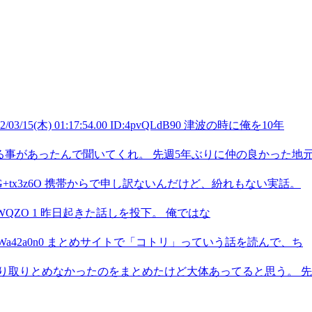
(木) 01:17:54.00 ID:4pvQLdB90 津波の時に俺を10年
no0 ちょっと気になる事があったんで聞いてくれ。 先週5年ぶりに仲の良かった地
:24 ID:PG+tx3z6O 携帯からで申し訳ないんだけど、紛れもない実話。
9 ID:8XnsOWQZO 1 昨日起きた話しを投下。 俺ではな
:47 ID:YWa42a0n0 まとめサイトで「コトリ」っていう話を読んで、ち
り取りとめなかったのをまとめたけど大体あってると思う。 