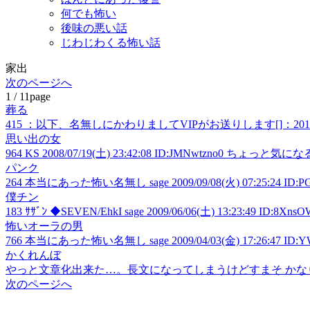
何でも怖い
後味の悪い話
じわじわくる怖い話
家出
次のページへ
1 / 11page
葬る
415 ：以下、名無しにかわりましてVIPがお送りします[]：2012/03/15
思い出の女
964 KS 2008/07/19(土) 23:42:08 ID:JMNwtz
パンク
264 本当にあった怖い名無し sage 2009/09/08(火) 07:25
僕チン
183 ｻｻﾞﾝ ◆SEVEN/EhkI sage 2009/06/06(土) 13:23:4
怖いオーラの男
766 本当にあった怖い名無し sage 2009/04/03(金) 17:26
かくれんぼ
やっと文章化出来た…。長文になってしまうけどすまそ かな
次のページへ