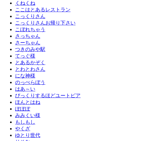
くねくね
ここはとあるレストラン
こっくりさん
こっくりさんお帰り下さい
こぼれちゃう
さっちゃん
さーちゃん
つきのみや駅
てっぐ様
とあるかぞく
とわとわさん
にな神様
のっぺらぼう
はあ～い
びっくりするほどユートピア
ほんとはね
ぽぽぽ
みみくい様
もしもし
やくざ
ゆとり世代