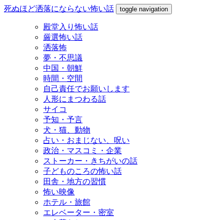
死ぬほど洒落にならない怖い話
toggle navigation
殿堂入り怖い話
厳選怖い話
洒落怖
夢・不思議
中国・朝鮮
時間・空間
自己責任でお願いします
人形にまつわる話
サイコ
予知・予言
犬・猫、動物
占い・おまじない、呪い
政治・マスコミ・企業
ストーカー・きちがいの話
子どものころの怖い話
田舎・地方の習慣
怖い映像
ホテル・旅館
エレベーター・密室