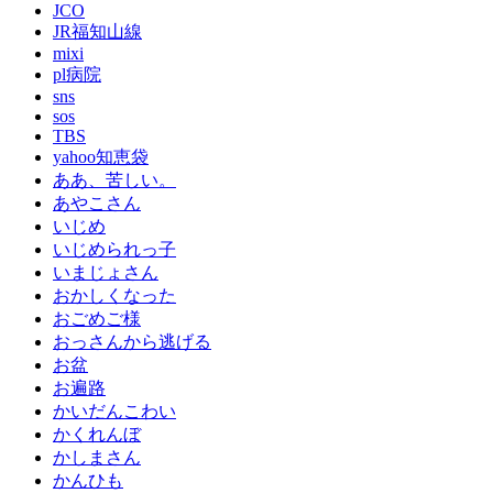
JCO
JR福知山線
mixi
pl病院
sns
sos
TBS
yahoo知恵袋
ああ、苦しい。
あやこさん
いじめ
いじめられっ子
いまじょさん
おかしくなった
おごめご様
おっさんから逃げる
お盆
お遍路
かいだんこわい
かくれんぼ
かしまさん
かんひも