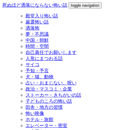
死ぬほど洒落にならない怖い話
toggle navigation
殿堂入り怖い話
厳選怖い話
洒落怖
夢・不思議
中国・朝鮮
時間・空間
自己責任でお願いします
人形にまつわる話
サイコ
予知・予言
犬・猫、動物
占い・おまじない、呪い
政治・マスコミ・企業
ストーカー・きちがいの話
子どものころの怖い話
田舎・地方の習慣
怖い映像
ホテル・旅館
エレベーター・密室