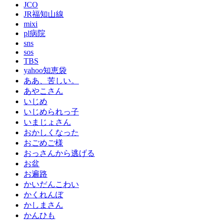
JCO
JR福知山線
mixi
pl病院
sns
sos
TBS
yahoo知恵袋
ああ、苦しい。
あやこさん
いじめ
いじめられっ子
いまじょさん
おかしくなった
おごめご様
おっさんから逃げる
お盆
お遍路
かいだんこわい
かくれんぼ
かしまさん
かんひも