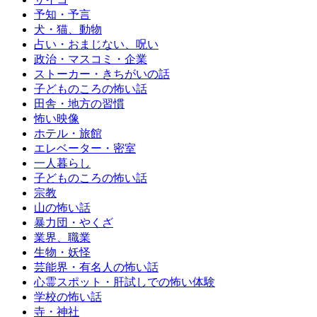
予知・予言
犬・猫、動物
占い・おまじない、呪い
政治・マスコミ・企業
ストーカー・きちがいの話
子どものころの怖い話
田舎・地方の習慣
怖い映像
ホテル・旅館
エレベーター・密室
一人暮らし
子どものころの怖い話
宗教
山の怖い話
暴力団・やくざ
業界、職業
生物・妖怪
芸能界・有名人の怖い話
心霊スポット・肝試しでの怖い体験
学校の怖い話
寺・神社