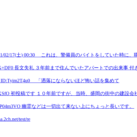
1/02/17(土) 00:30 これは、警備員のバイトをしていた時
 ID:MyxDG+DF0 長文失礼 ３年前まで住んでいたアパートでの出来事 
6:17:05 ID:Tyim2T4u0 「洒落にならないほど怖い話を集めて
 ID:e0W4jXSfO 初投稿です １０年前ですが、当時、盛岡の街中の建設
:51 ID:fEP04m3VO 幽霊などは一切出て来ない上にちょっと長いです。
2ch.net/test/re