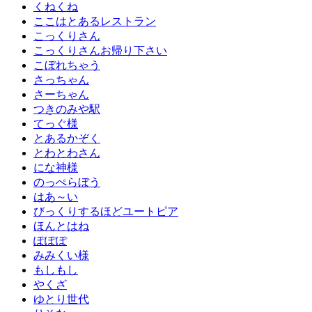
くねくね
ここはとあるレストラン
こっくりさん
こっくりさんお帰り下さい
こぼれちゃう
さっちゃん
さーちゃん
つきのみや駅
てっぐ様
とあるかぞく
とわとわさん
にな神様
のっぺらぼう
はあ～い
びっくりするほどユートピア
ほんとはね
ぽぽぽ
みみくい様
もしもし
やくざ
ゆとり世代