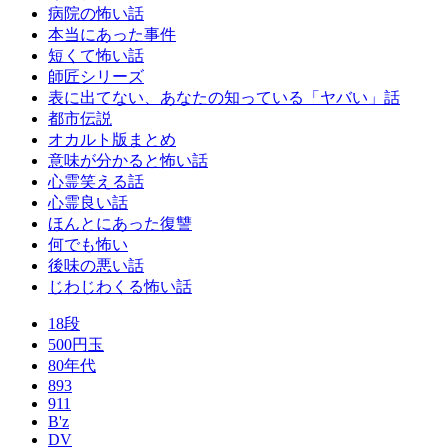
病院の怖い話
本当にあった事件
短くて怖い話
師匠シリーズ
表に出てない、あなたの知っている「ヤバい」話
都市伝説
オカルト版まとめ
意味が分かると怖い話
心霊笑える話
心霊良い話
ほんとにあった復讐
何でも怖い
後味の悪い話
じわじわくる怖い話
18段
500円玉
80年代
893
911
B'z
DV