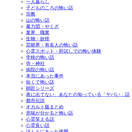
一人暮らし
子どものころの怖い話
宗教
山の怖い話
暴力団・やくざ
業界、職業
生物・妖怪
芸能界・有名人の怖い話
心霊スポット・肝試しでの怖い体験
学校の怖い話
寺・神社
病院の怖い話
本当にあった事件
短くて怖い話
師匠シリーズ
表に出てない、あなたの知っている「ヤバい」話
都市伝説
オカルト版まとめ
意味が分かると怖い話
心霊笑える話
心霊良い話
ほんとにあった復讐