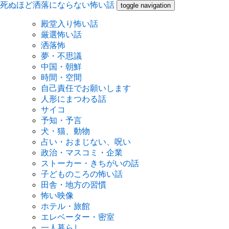
死ぬほど洒落にならない怖い話
toggle navigation
殿堂入り怖い話
厳選怖い話
洒落怖
夢・不思議
中国・朝鮮
時間・空間
自己責任でお願いします
人形にまつわる話
サイコ
予知・予言
犬・猫、動物
占い・おまじない、呪い
政治・マスコミ・企業
ストーカー・きちがいの話
子どものころの怖い話
田舎・地方の習慣
怖い映像
ホテル・旅館
エレベーター・密室
一人暮らし