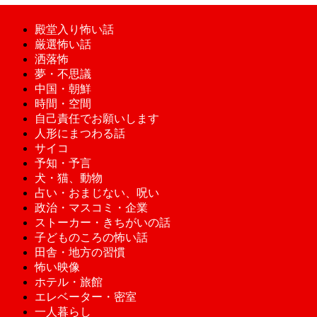
殿堂入り怖い話
厳選怖い話
洒落怖
夢・不思議
中国・朝鮮
時間・空間
自己責任でお願いします
人形にまつわる話
サイコ
予知・予言
犬・猫、動物
占い・おまじない、呪い
政治・マスコミ・企業
ストーカー・きちがいの話
子どものころの怖い話
田舎・地方の習慣
怖い映像
ホテル・旅館
エレベーター・密室
一人暮らし