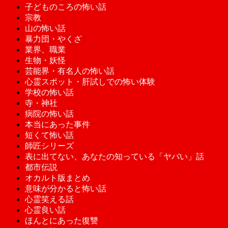
子どものころの怖い話
宗教
山の怖い話
暴力団・やくざ
業界、職業
生物・妖怪
芸能界・有名人の怖い話
心霊スポット・肝試しでの怖い体験
学校の怖い話
寺・神社
病院の怖い話
本当にあった事件
短くて怖い話
師匠シリーズ
表に出てない、あなたの知っている「ヤバい」話
都市伝説
オカルト版まとめ
意味が分かると怖い話
心霊笑える話
心霊良い話
ほんとにあった復讐