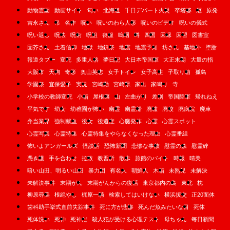
動物霊園
動画サイト
匂い
北海道
千日デパート火災
卒塔婆
厄
原発
吉永さん
吊
名作
呪い
呪いのわら人形
呪いのビデオ
呪いの儀式
呪い返し
呪法
呪術
呪詛
喪服
嗚咽
噂
四国
因縁
因習
図書室
固芥さん
土着信仰
地獄
地鎮祭
地震
地震予知
坊さん
基地外
堕胎
報道タブー
変死
多重人格
夢日記
大日本帝国軍
大正末期
大量の指
大阪市
天狗
奇形
奥山英志
女子トイレ
女子高生
子取り箱
孤島
学園祭
宜保愛子
実況
宮崎勤
宮崎県
家出
家鳴り
寺
小学校の教師変死
小箱
屋根裏
山
左曲がり
差別
帝国陸軍
帰れねえ
平気です
幼女
幼稚園が怖い
幽霊
幽霊船
廃墟
廃校
廃病院
廃車
弁当業界
強制献血
後女
後遺症
心臓発作
心霊
心霊スポット
心霊写真
心霊特集
心霊特集をやらなくなった理由
心霊番組
怖いよアンガールズ
怪談話
恐怖新聞
悲惨な事故
慰霊の森
慰霊碑
憑き護
手を合わせ
拉致
教習所
散歩
旅館のバイト
時報
晴美
暗い山田、明るい山田
暴力団
有名人
朝鮮人
木箱
未熟児
未解決
未解決事件
末期がん
末期がんからの復活
東京都内の島
東北
枕
柳原尋美
根絶やし
梶原一騎
検索してはいけない
横浜援交
正20面体
歯科助手挙式直前失踪事件
死に方が悲惨
死んだ魚みたいな目
死体
死体洗い
死神
死神だ
殺人犯が受ける心理テスト
母ちゃん
毎日新聞