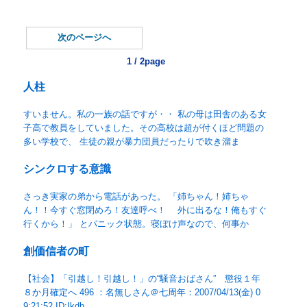
次のページへ
1 / 2page
人柱
すいません。私の一族の話ですが・・ 私の母は田舎のある女
子高で教員をしていました。その高校は超が付くほど問題の
多い学校で、 生徒の親が暴力団員だったりで吹き溜ま
シンクロする意識
さっき実家の弟から電話があった。 「姉ちゃん！姉ちゃ
ん！！今すぐ窓閉めろ！友達呼べ！ 外に出るな！俺もすぐ
行くから！」 とパニック状態。寝ぼけ声なので、何事か
創価信者の町
【社会】「引越し！引越し！」の“騒音おばさん” 懲役１年
８か月確定へ 496 ：名無しさん＠七周年：2007/04/13(金) 0
9:21:52 ID:Ikdh