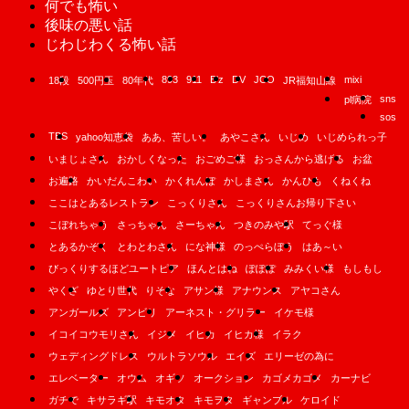
何でも怖い
後味の悪い話
じわじわくる怖い話
893
911
B'z
DV
JCO
mixi
18段
500円玉
80年代
JR福知山線
sns
pl病院
sos
TBS
yahoo知恵袋
ああ、苦しい。
あやこさん
いじめ
いじめられっ子
いまじょさん
おかしくなった
おごめご様
おっさんから逃げる
お盆
お遍路
かいだんこわい
かくれんぼ
かしまさん
かんひも
くねくね
ここはとあるレストラン
こっくりさん
こっくりさんお帰り下さい
こぼれちゃう
さっちゃん
さーちゃん
つきのみや駅
てっぐ様
とあるかぞく
とわとわさん
にな神様
のっぺらぼう
はあ～い
びっくりするほどユートピア
ほんとはね
ぽぽぽ
みみくい様
もしもし
やくざ
ゆとり世代
りそな
アサン様
アナウンス
アヤコさん
アンガールズ
アンビリ
アーネスト・グリラー
イケモ様
イコイコウモリさん
イジメ
イヒカ
イヒカ様
イラク
ウェディングドレス
ウルトラソウル
エイズ
エリーゼの為に
エレベーター
オウム
オギソ
オークション
カゴメカゴメ
カーナビ
ガチで
キサラギ駅
キモオタ
キモヲタ
ギャンブル
ケロイド