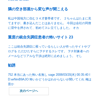
隣の空き部屋から変な声が聞こえる
私は中国地方に住む３４才妻帯者です。 ２ちゃんはたまに見
てますが、書き込んだことはありません。 今回は会社の同僚
に背中を押されて、初めてスレ立てしました。 オカ
重度の統合失調症患者の怖いサイト 23
ここは統合失調症に罹っているらしい人が作ったサイトやブ
ログを ただひたすらにヲチするスレです。 ヲチ対象者への
メールなどリアルな干渉は絶対に止めましょう。 そし
勧誘
752 本当にあった怖い名無し sage 2008/03/20(木) 00:35:40 I
D:wrNmB9AJO 怖いかどうかはわからないが聞いてくれ 俺は
昔か
次のページへ