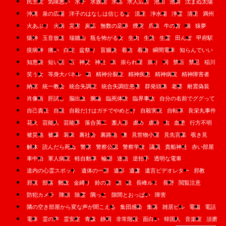
民主党
気味悪い
水子
水族館
水晶
求人広告
池沼
池袋
沈まぬ太陽
沖縄
泉の広場
洋子のはなしは信じるな
流産
浄水場
浄霊
清里
満州
火あぶり
火病
災害
炭鉱
無数の足跡
煙突
爪痕
牛の首
猫
猿夢
猿神
玉音放送
瑞牆山
瓶を怖がる女
生肉
生贄
生霊
田んぼ
甲府駅
疫病神
痛い
白蛇
盆祭り
盲腸炎
着信
着物
瞬間電車
知らんでいい
知恵袋
短い話
石
神父
神社
祟
祟られ屋
祟り
祠
禁后
禁忌
稲川
笑う女
等身大パネル
箱
精神分裂症
精神疾患
精神病院
精神障害者
納棺
統一教会
統合失調症
統合失調症患者
群発頭痛
老婆
耐震偽装
肖像画
肝試し
脳出血
腕輪
臨死体験
臨界事故
自分の名前でググって
自己責任
自殺
自殺だけはガチでやめとけ
自殺実況
自転車
良栄丸事件
花火
芸能人
芸能界
落合英二
藁人形
虐め
虐待
虫
血塗
行方不明
被災地
被爆
装束
裏社会
裏路地
襖
見世物小屋
見先言葉
覗き見
解体
読んだら死ぬ
警察
警察公認
警察学校
議員
貴船神社
赤い部屋
車中泊
軍人病院
軽自動車
輪廻
迷信
逆拍手
透明な電車
道内の心霊スポット
遺体の一部
遺影
遺書
遺言ビデオレター
邪教
邪視
部落
郵政
金縛り
鈴の音
鎖
鏡
長峰ルミ
長野
閲覧注意
防犯カメラ
降頭
除霊
隅っこ
隙間とおっぱい
障害
隣の空き部屋から変な声が聞こえる
集団感染
集落
雑居ビル
電磁
電話
電車
霊の声
霊安室
青森
静岡
非常階段
面白い
韓国人
音楽室
須磨