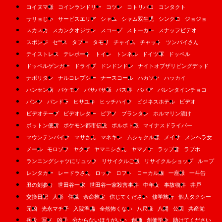
コイヌマ様
コインランドリー
コツン
コトリバコ
コンタクト
サリョじゃ
サービスエリア
シャム
シャム双生児
シンクロ
ジョジョ
スカスカ
スカンクオジサン
スコープ
ストーカー
スナッフビデオ
スポンジ
セ**ス
タブー
タモリ
チャイム
チャット
ツンバイさん
テイストレス
テレポート
トイレ
トンネル
ドイツ軍
ドッペル
ドッペルゲンガー
ドライブ
ドンドンドン
ナイトオブザリビングデッド
ナポリタン
ナルコレプシー
ナースコール
ハカソヤ
ハッカイ
ハンセン病
バケモノ
バサバサ様
バス停
ババア
バレンタインチョコ
パンツ
パンドラ
ヒサユキ
ヒッチハイク
ビジネスホテル
ビデオ
ビデオテープ
ビデオレター
ピアノ
プランタン
ホルマリン漬け
ボットン便所
ポケモン都市伝説
ポルポト派
マイナスドライバー
マウンテンバイク
マサさん
マネキン
ムシャクル様
メイサ
メンヘラ女
メール
モロゾフ
ヤクザ
ヤマニシさん
ヤマノケ
ラップ音
ラブホ
ランニングシャツにリュック
リサイクルご飯
リサイクルショップ
ループ
レンタカー
レードラさん
ロッテ
ロフト
ローカル線
一座様
一斗缶
丑の刻参り
世田谷一家
世田谷一家殺害事件
中年女
事故物件
井戸
交換日記
人形
住職
余命推定
信じてください
修学旅行
個人タクシー
元凶
光永マチ子
入院準備
全然怖くない
八尺様
八開
公園
共産党
兵役
写メ
凶子
分からないほうがいい
創価
創価学会
助けてください