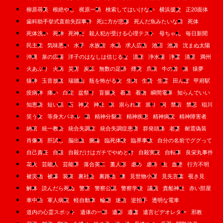
柳原尋美
根絶やし
梶原一騎
検索してはいけない
横浜援交
正20面体
歯科助手挙式直前失踪事件
死に方が悲惨
死んだ魚みたいな目
死体
死体洗い
死神
死神だ
殺人犯が受ける心理テスト
母ちゃん
毎日新聞
民主党
気味悪い
水子
水族館
水晶
求人広告
池沼
池袋
沈まぬ太陽
沖縄
泉の広場
洋子のはなしは信じるな
流産
浄水場
浄霊
清里
満州
火あぶり
火病
災害
炭鉱
無数の足跡
煙突
爪痕
牛の首
猫
猿夢
猿神
玉音放送
瑞牆山
瓶を怖がる女
生肉
生贄
生霊
田んぼ
甲府駅
疫病神
痛い
白蛇
盆祭り
盲腸炎
着信
着物
瞬間電車
知らんでいい
知恵袋
短い話
石
神父
神社
祟
祟られ屋
祟り
祠
禁后
禁忌
稲川
笑う女
等身大パネル
箱
精神分裂症
精神疾患
精神病院
精神障害者
納棺
統一教会
統合失調症
統合失調症患者
群発頭痛
老婆
耐震偽装
肖像画
肝試し
脳出血
腕輪
臨死体験
臨界事故
自分の名前でググって
自己責任
自殺
自殺だけはガチでやめとけ
自殺実況
自転車
良栄丸事件
花火
芸能人
芸能界
落合英二
藁人形
虐め
虐待
虫
血塗
行方不明
被災地
被爆
装束
裏社会
裏路地
襖
見世物小屋
見先言葉
覗き見
解体
読んだら死ぬ
警察
警察公認
警察学校
議員
貴船神社
赤い部屋
車中泊
軍人病院
軽自動車
輪廻
迷信
逆拍手
透明な電車
道内の心霊スポット
遺体の一部
遺影
遺書
遺言ビデオレター
邪教