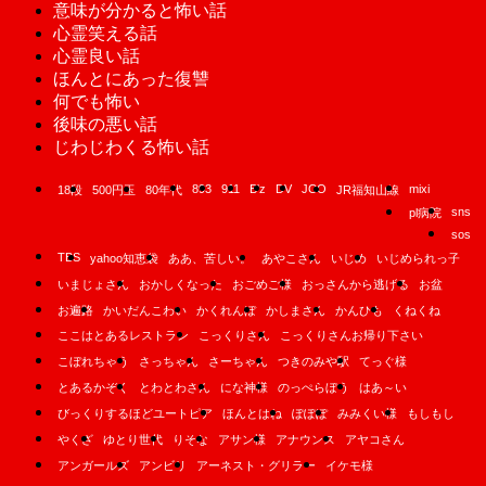
意味が分かると怖い話
心霊笑える話
心霊良い話
ほんとにあった復讐
何でも怖い
後味の悪い話
じわじわくる怖い話
893
911
B'z
DV
JCO
mixi
18段
500円玉
80年代
JR福知山線
sns
pl病院
sos
TBS
yahoo知恵袋
ああ、苦しい。
あやこさん
いじめ
いじめられっ子
いまじょさん
おかしくなった
おごめご様
おっさんから逃げる
お盆
お遍路
かいだんこわい
かくれんぼ
かしまさん
かんひも
くねくね
ここはとあるレストラン
こっくりさん
こっくりさんお帰り下さい
こぼれちゃう
さっちゃん
さーちゃん
つきのみや駅
てっぐ様
とあるかぞく
とわとわさん
にな神様
のっぺらぼう
はあ～い
びっくりするほどユートピア
ほんとはね
ぽぽぽ
みみくい様
もしもし
やくざ
ゆとり世代
りそな
アサン様
アナウンス
アヤコさん
アンガールズ
アンビリ
アーネスト・グリラー
イケモ様