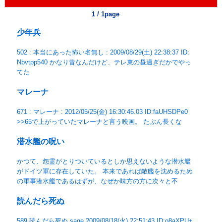
1 / 1page
少年兵
502 : 本当にあった怖い名無し : 2009/08/29(土) 22:38:37 ID:
Nbvtpp540 かなり昔なんだけど、テレ東の昼過ぎだかでやっ
てた
マレーナ
671 : マレーナ : 2012/05/25(金) 16:30:46.03 ID:faUHSDPe0
>>65で上がっていたマレーナと言う映画。 たぶん長くな
潜水艦の呪い
かつて、怨霊がとりついているとしか思えないような潜水艦
がドイツ軍に存在していた。 本来であれば敵艦を沈めるため
の軍事潜水艦であるはずが、なぜか味方の方に次々と不
読んだら死ぬ
589 読んだら死ぬ sage 2009/08/18(火) 22:51:43 ID:o8aXPU+