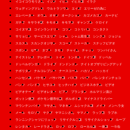
イコイコウモリさん
イジメ
イヒカ
イヒカ様
イラク
ウェディングドレス
ウルトラソウル
エイズ
エリーゼの為に
エレベーター
オウム
オギソ
オークション
カゴメカゴメ
カーナビ
ガチで
キサラギ駅
キモオタ
キモヲタ
ギャンブル
ケロイド
コイヌマ様
コインランドリー
コツン
コトリバコ
コンタクト
サリョじゃ
サービスエリア
シャム
シャム双生児
シンクロ
ジョジョ
スカスカ
スカンクオジサン
スコープ
ストーカー
スナッフビデオ
スポンジ
セ**ス
タブー
タモリ
チャイム
チャット
ツンバイさん
テイストレス
テレポート
トイレ
トンネル
ドイツ軍
ドッペル
ドッペルゲンガー
ドライブ
ドンドンドン
ナイトオブザリビングデッド
ナポリタン
ナルコレプシー
ナースコール
ハカソヤ
ハッカイ
ハンセン病
バケモノ
バサバサ様
バス停
ババア
バレンタインチョコ
パンツ
パンドラ
ヒサユキ
ヒッチハイク
ビジネスホテル
ビデオ
ビデオテープ
ビデオレター
ピアノ
プランタン
ホルマリン漬け
ボットン便所
ポケモン都市伝説
ポルポト派
マイナスドライバー
マウンテンバイク
マサさん
マネキン
ムシャクル様
メイサ
メンヘラ女
メール
モロゾフ
ヤクザ
ヤマニシさん
ヤマノケ
ラップ音
ラブホ
ランニングシャツにリュック
リサイクルご飯
リサイクルショップ
ループ
レンタカー
レードラさん
ロッテ
ロフト
ローカル線
一座様
一斗缶