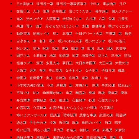
丑の刻参り
世田谷一家
世田谷一家殺害事件
中年女
事故物件
井戸
交換日記
人形
住職
余命推定
信じてください
修学旅行
個人タクシー
元凶
光永マチ子
入院準備
全然怖くない
八尺様
八開
公園
共産党
兵役
写メ
凶子
分からないほうがいい
創価
創価学会
助けてください
動物霊園
動画サイト
匂い
北海道
千日デパート火災
卒塔婆
厄
原発
吉永さん
吊
名作
呪い
呪いのわら人形
呪いのビデオ
呪いの儀式
呪い返し
呪法
呪術
呪詛
喪服
嗚咽
噂
四国
因縁
因習
図書室
固芥さん
土着信仰
地獄
地鎮祭
地震
地震予知
坊さん
基地外
堕胎
報道タブー
変死
多重人格
夢日記
大日本帝国軍
大正末期
大量の指
大阪市
天狗
奇形
奥山英志
女子トイレ
女子高生
子取り箱
孤島
学園祭
宜保愛子
実況
宮崎勤
宮崎県
家出
家鳴り
寺
小学校の教師変死
小箱
屋根裏
山
左曲がり
差別
帝国陸軍
帰れねえ
平気です
幼女
幼稚園が怖い
幽霊
幽霊船
廃墟
廃校
廃病院
廃車
弁当業界
強制献血
後女
後遺症
心臓発作
心霊
心霊スポット
心霊写真
心霊特集
心霊特集をやらなくなった理由
心霊番組
怖いよアンガールズ
怪談話
恐怖新聞
悲惨な事故
慰霊の森
慰霊碑
憑き護
手を合わせ
拉致
教習所
散歩
旅館のバイト
時報
晴美
暗い山田、明るい山田
暴力団
有名人
朝鮮人
木箱
未熟児
未解決
未解決事件
末期がん
末期がんからの復活
東京都内の島
東北
枕