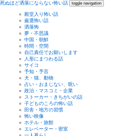
死ぬほど洒落にならない怖い話
toggle navigation
殿堂入り怖い話
厳選怖い話
洒落怖
夢・不思議
中国・朝鮮
時間・空間
自己責任でお願いします
人形にまつわる話
サイコ
予知・予言
犬・猫、動物
占い・おまじない、呪い
政治・マスコミ・企業
ストーカー・きちがいの話
子どものころの怖い話
田舎・地方の習慣
怖い映像
ホテル・旅館
エレベーター・密室
一人暮らし