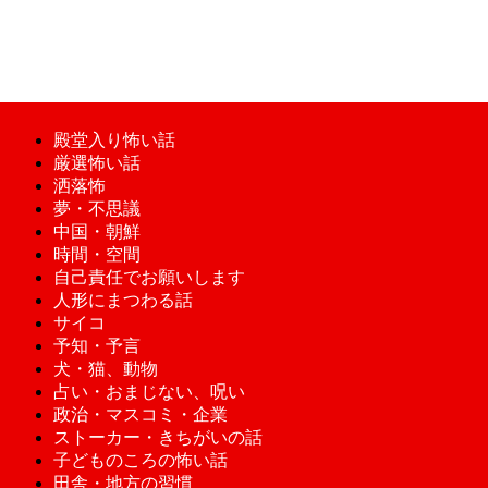
殿堂入り怖い話
厳選怖い話
洒落怖
夢・不思議
中国・朝鮮
時間・空間
自己責任でお願いします
人形にまつわる話
サイコ
予知・予言
犬・猫、動物
占い・おまじない、呪い
政治・マスコミ・企業
ストーカー・きちがいの話
子どものころの怖い話
田舎・地方の習慣