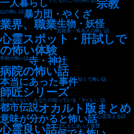
宗教
一人暮らし
子どものころの怖い話
暴力団・やくざ
山の怖い話
業界、職業
生物・妖怪
芸能界・有名人の怖い話
心霊スポット・肝試しで
の怖い体験
寺・神社
学校の怖い話
病院の怖い話
本当にあった事件
短くて怖い話
師匠シリーズ
表に出てない、あなたの知っている「ヤバい」話
オカルト版まとめ
都市伝説
意味が分かると怖い話
心霊笑える話
心霊良い話
ほんとにあった復讐
何でも怖い