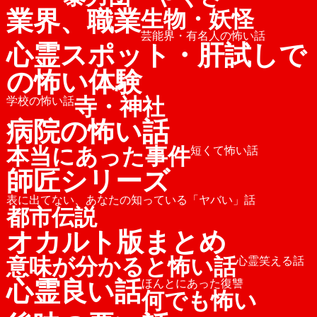
業界、職業
生物・妖怪
芸能界・有名人の怖い話
心霊スポット・肝試しで
の怖い体験
寺・神社
学校の怖い話
病院の怖い話
本当にあった事件
短くて怖い話
師匠シリーズ
表に出てない、あなたの知っている「ヤバい」話
都市伝説
オカルト版まとめ
意味が分かると怖い話
心霊笑える話
心霊良い話
ほんとにあった復讐
何でも怖い