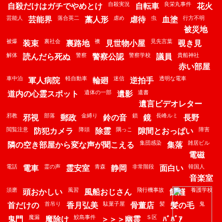
自殺実況
良栄丸事件
自殺だけはガチでやめとけ
自転車
花火
芸能人
落合英二
虐め
虫
行方不明
芸能界
藁人形
虐待
血塗
被災地
被爆
裏社会
襖
見先言葉
装束
裏路地
見世物小屋
覗き見
解体
警察
警察学校
貴船神社
読んだら死ぬ
警察公認
議員
赤い部屋
車中泊
軽自動車
迷信
透明な電車
軍人病院
輪廻
逆拍手
遺体の一部
遺書
道内の心霊スポット
遺影
遺言ビデオレター
邪教
部落
金縛り
鎖
長峰ルミ
邪視
郵政
鈴の音
鏡
長野
閲覧注意
降頭
隅っこ
障害
防犯カメラ
除霊
隙間とおっぱい
集団感染
雑居ビル
隣の空き部屋から変な声が聞こえる
集落
電磁
電話
霊の声
青森
非常階段
韓国人
電車
霊安室
静岡
面白い
音楽室
須磨
風習
飛行機事故
養護学校
頭おかしい
風船おじさん
飢饉
首吊り
駄菓子屋
髪
鬼
首だけの
香月弘美
骨董店
髪の毛
魔漏
鮫島事件
Ｓ区
鬼門
魔除け
＞＞＞幽霊
ﾊﾞﾊﾞｱ