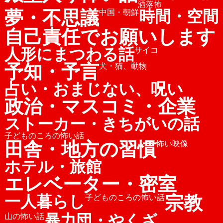
洒落怖
夢・不思議
時間・空間
中国・朝鮮
自己責任でお願いします
人形にまつわる話
サイコ
予知・予言
犬・猫、動物
占い・おまじない、呪い
政治・マスコミ・企業
ストーカー・きちがいの話
子どものころの怖い話
田舎・地方の習慣
怖い映像
ホテル・旅館
エレベーター・密室
宗教
一人暮らし
子どものころの怖い話
暴力団・やくざ
山の怖い話