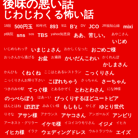
後味の悪い話
じわじわくる怖い話
18段
80年代
911
DV
JR福知山線
500円玉
893
B'z
JCO
mixi
pl病院
sos
yahoo知恵袋
あやこさん
sns
TBS
ああ、苦しい。
いじめ
いじめられっ子
おかしくなった
いまじょさん
おごめご様
おっさんから逃げる
お遍路
かくれんぼ
お盆
かいだんこわい
かしまさん
かんひも
ここはとあるレストラン
くねくね
こっくりさん
こっくりさんお帰り下さい
さっちゃん
こぼれちゃう
さーちゃん
つきのみや駅
とあるかぞく
にな神様
てっぐ様
とわとわさん
はあ～い
のっぺらぼう
びっくりするほどユートピア
ほんとはね
みみくい様
やくざ
ぽぽぽ
もしもし
ゆとり世代
りそな
アナウンス
アンガールズ
アサン様
アヤコさん
アンビリ
アーネスト・グリラー
イコイコウモリさん
イヒカ
イケモ様
イジメ
イラク
ウルトラソウル
イヒカ様
ウェディングドレス
エイズ