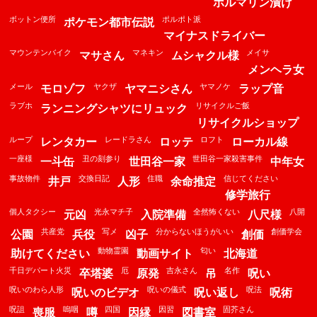
ホルマリン漬け
ボットン便所
ポルポト派
ポケモン都市伝説
マイナスドライバー
マウンテンバイク
マネキン
メイサ
マサさん
ムシャクル様
メンヘラ女
メール
ヤクザ
ヤマノケ
モロゾフ
ヤマニシさん
ラップ音
ラブホ
リサイクルご飯
ランニングシャツにリュック
リサイクルショップ
ループ
レードラさん
ロフト
レンタカー
ロッテ
ローカル線
一座様
丑の刻参り
世田谷一家殺害事件
一斗缶
世田谷一家
中年女
事故物件
交換日記
住職
信じてください
井戸
人形
余命推定
修学旅行
個人タクシー
光永マチ子
全然怖くない
八開
元凶
入院準備
八尺様
共産党
写メ
分からないほうがいい
創価学会
公園
兵役
凶子
創価
動物霊園
匂い
助けてください
動画サイト
北海道
千日デパート火災
厄
吉永さん
名作
卒塔婆
原発
吊
呪い
呪いのわら人形
呪いの儀式
呪法
呪いのビデオ
呪い返し
呪術
呪詛
嗚咽
四国
因習
固芥さん
喪服
噂
因縁
図書室