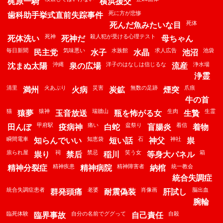
梶原一騎
横浜援交
死に方が悲惨
歯科助手挙式直前失踪事件
死体
死んだ魚みたいな目
死神
殺人犯が受ける心理テスト
死体洗い
死神だ
母ちゃん
毎日新聞
気味悪い
水族館
求人広告
池袋
民主党
水子
水晶
池沼
沖縄
洋子のはなしは信じるな
浄水場
沈まぬ太陽
泉の広場
流産
浄霊
清里
火あぶり
災害
無数の足跡
爪痕
満州
火病
炭鉱
煙突
牛の首
猫
猿神
瑞牆山
生肉
生霊
猿夢
玉音放送
瓶を怖がる女
生贄
甲府駅
痛い
盆祭り
着信
田んぼ
疫病神
白蛇
盲腸炎
着物
瞬間電車
知恵袋
石
神社
知らんでいい
短い話
神父
祟
祟られ屋
祠
禁忌
笑う女
箱
祟り
禁后
稲川
等身大パネル
精神疾患
精神障害者
統一教会
精神分裂症
精神病院
納棺
統合失調症
統合失調症患者
老婆
肖像画
脳出血
群発頭痛
耐震偽装
肝試し
腕輪
臨死体験
自分の名前でググって
自殺
臨界事故
自己責任