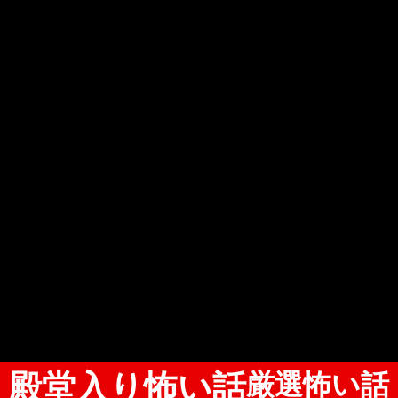
殿堂入り怖い話
厳選怖い話