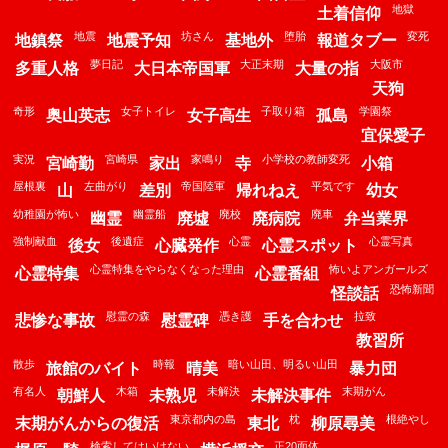
地獄
土着信仰
地震
坊さん
堕胎
変死
地鎮祭
地震予知
基地外
報道タブー
夢日記
大正末期
大阪市
多重人格
大日本帝国軍
大量の指
天狗
奇形
女子トイレ
子取り箱
学園祭
奥山英志
女子高生
孤島
宜保愛子
実況
宮崎県
家鳴り
小学校の教師変死
宮崎勤
家出
寺
小箱
屋根裏
左曲がり
帝国陸軍
平気です
山
差別
帰れねえ
幼女
幼稚園が怖い
幽霊船
廃校
廃車
幽霊
廃墟
廃病院
弁当業界
強制献血
後遺症
心霊
心霊写真
後女
心臓発作
心霊スポット
心霊特集をやらなくなった理由
怖いよアンガールズ
心霊特集
心霊番組
恐怖新聞
怪談話
慰霊の森
憑き護
拉致
悲惨な事故
慰霊碑
手を合わせ
教習所
散歩
時報
暗い山田、明るい山田
旅館のバイト
晴美
暴力団
有名人
木箱
未解決
末期がん
朝鮮人
未熟児
未解決事件
東京都内の島
枕
根絶やし
末期がんからの復活
東北
柳原尋美
検索してはいけない
正20面体