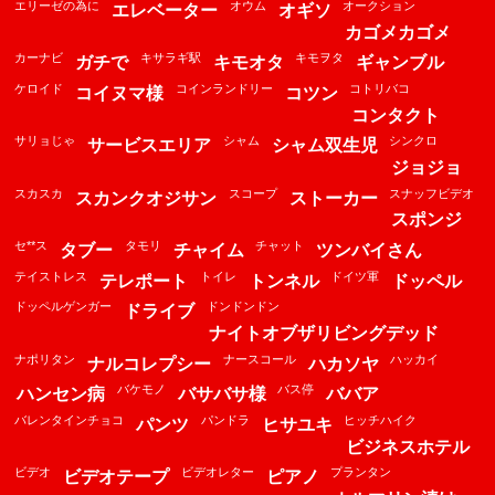
エリーゼの為に
オウム
オークション
エレベーター
オギソ
カゴメカゴメ
カーナビ
キサラギ駅
キモヲタ
ガチで
キモオタ
ギャンブル
ケロイド
コインランドリー
コトリバコ
コイヌマ様
コツン
コンタクト
サリョじゃ
シャム
シンクロ
サービスエリア
シャム双生児
ジョジョ
スカスカ
スコープ
スナッフビデオ
スカンクオジサン
ストーカー
スポンジ
セ**ス
タモリ
チャット
タブー
チャイム
ツンバイさん
テイストレス
トイレ
ドイツ軍
テレポート
トンネル
ドッペル
ドッペルゲンガー
ドンドンドン
ドライブ
ナイトオブザリビングデッド
ナポリタン
ナースコール
ハッカイ
ナルコレプシー
ハカソヤ
バケモノ
バス停
ハンセン病
バサバサ様
ババア
バレンタインチョコ
パンドラ
ヒッチハイク
パンツ
ヒサユキ
ビジネスホテル
ビデオ
ビデオレター
プランタン
ビデオテープ
ピアノ