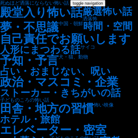
死ぬほど洒落にならない怖い話
toggle navigation
殿堂入り怖い話
厳選怖い話
洒落怖
夢・不思議
時間・空間
中国・朝鮮
自己責任でお願いします
人形にまつわる話
サイコ
予知・予言
犬・猫、動物
占い・おまじない、呪い
政治・マスコミ・企業
ストーカー・きちがいの話
子どものころの怖い話
田舎・地方の習慣
怖い映像
ホテル・旅館
エレベーター・密室