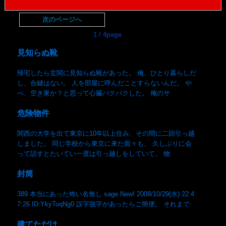
次のページへ
1 / 4page
見知らぬ靴
帰宅したら玄関に見知らぬ靴があった。 俺、ひとり暮らしだ
し、合鍵はない。 人を部屋に呼んだことすらないんだ。 や
べ、空き巣か？と思って心臓バクバクした。 俺のサ
危険物件
関西の大学を出て東京に10年以上住み、その間に二回引っ越
しました。 同じ学校から東京に来た面々も、 久しぶりに会
って話すとたいてい一度は引っ越しをしていて、 物
封筒
389 本当にあった怖い名無し sage New! 2008/10/29(水) 22:4
7:26 ID:YkyToqNg0 誤字脱字があったらご簡便。 それまで
建てただけ