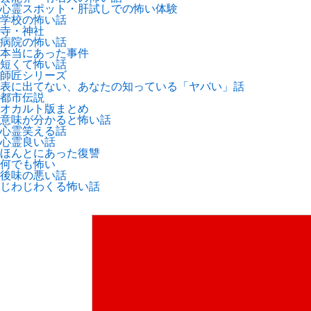
心霊スポット・肝試しでの怖い体験
学校の怖い話
寺・神社
病院の怖い話
本当にあった事件
短くて怖い話
師匠シリーズ
表に出てない、あなたの知っている「ヤバい」話
都市伝説
オカルト版まとめ
意味が分かると怖い話
心霊笑える話
心霊良い話
ほんとにあった復讐
何でも怖い
後味の悪い話
じわじわくる怖い話