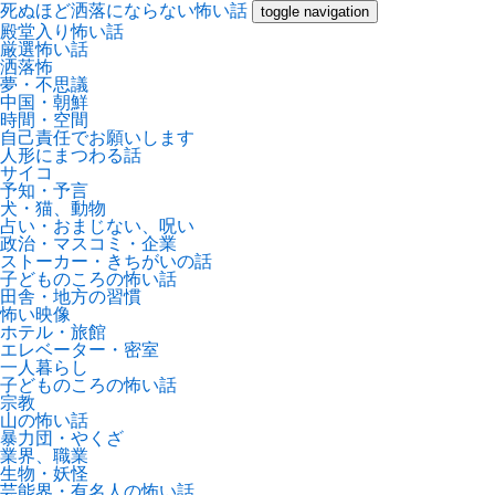
死ぬほど洒落にならない怖い話
toggle navigation
殿堂入り怖い話
厳選怖い話
洒落怖
夢・不思議
中国・朝鮮
時間・空間
自己責任でお願いします
人形にまつわる話
サイコ
予知・予言
犬・猫、動物
占い・おまじない、呪い
政治・マスコミ・企業
ストーカー・きちがいの話
子どものころの怖い話
田舎・地方の習慣
怖い映像
ホテル・旅館
エレベーター・密室
一人暮らし
子どものころの怖い話
宗教
山の怖い話
暴力団・やくざ
業界、職業
生物・妖怪
芸能界・有名人の怖い話