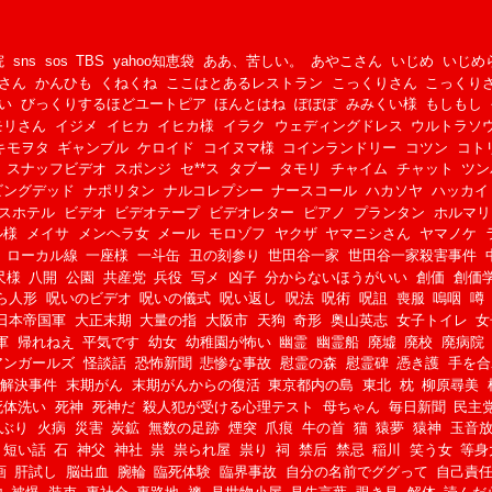
院
sns
sos
TBS
yahoo知恵袋
ああ、苦しい。
あやこさん
いじめ
いじめ
さん
かんひも
くねくね
ここはとあるレストラン
こっくりさん
こっくり
い
びっくりするほどユートピア
ほんとはね
ぽぽぽ
みみくい様
もしもし
モリさん
イジメ
イヒカ
イヒカ様
イラク
ウェディングドレス
ウルトラソ
キモヲタ
ギャンブル
ケロイド
コイヌマ様
コインランドリー
コツン
コト
スナッフビデオ
スポンジ
セ**ス
タブー
タモリ
チャイム
チャット
ツン
ビングデッド
ナポリタン
ナルコレプシー
ナースコール
ハカソヤ
ハッカイ
スホテル
ビデオ
ビデオテープ
ビデオレター
ピアノ
プランタン
ホルマリ
ル様
メイサ
メンヘラ女
メール
モロゾフ
ヤクザ
ヤマニシさん
ヤマノケ
ローカル線
一座様
一斗缶
丑の刻参り
世田谷一家
世田谷一家殺害事件
尺様
八開
公園
共産党
兵役
写メ
凶子
分からないほうがいい
創価
創価
ら人形
呪いのビデオ
呪いの儀式
呪い返し
呪法
呪術
呪詛
喪服
嗚咽
噂
日本帝国軍
大正末期
大量の指
大阪市
天狗
奇形
奥山英志
女子トイレ
女
軍
帰れねえ
平気です
幼女
幼稚園が怖い
幽霊
幽霊船
廃墟
廃校
廃病院
アンガールズ
怪談話
恐怖新聞
悲惨な事故
慰霊の森
慰霊碑
憑き護
手を合
未解決事件
末期がん
末期がんからの復活
東京都内の島
東北
枕
柳原尋美
死体洗い
死神
死神だ
殺人犯が受ける心理テスト
母ちゃん
毎日新聞
民主
あぶり
火病
災害
炭鉱
無数の足跡
煙突
爪痕
牛の首
猫
猿夢
猿神
玉音
短い話
石
神父
神社
祟
祟られ屋
祟り
祠
禁后
禁忌
稲川
笑う女
等身
画
肝試し
脳出血
腕輪
臨死体験
臨界事故
自分の名前でググって
自己責