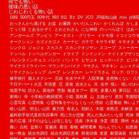
何でも怖い
後味の悪い話
じわじわくる怖い話
18段
500円玉
80年代
893
911
B'z
DV
JCO
JR福知山線
mixi
pl病
おっさんから逃げる
お盆
お遍路
かいだんこわい
かくれんぼ
かしま
てっぐ様
とあるかぞく
とわとわさん
にな神様
のっぺらぼう
はあ～
アンガールズ
アンビリ
アーネスト・グリラー
イケモ様
イコイコウ
オークション
カゴメカゴメ
カーナビ
ガチで
キサラギ駅
キモオタ
シンクロ
ジョジョ
スカスカ
スカンクオジサン
スコープ
ストーカー
ドッペル
ドッペルゲンガー
ドライブ
ドンドンドン
ナイトオブザリ
バレンタインチョコ
パンツ
パンドラ
ヒサユキ
ヒッチハイク
ビジネ
マイナスドライバー
マウンテンバイク
マサさん
マネキン
ムシャク
リサイクルショップ
ループ
レンタカー
レードラさん
ロッテ
ロフト
修学旅行
個人タクシー
元凶
光永マチ子
入院準備
全然怖くない
八
千日デパート火災
卒塔婆
厄
原発
吉永さん
吊
名作
呪い
呪いのわ
地震予知
坊さん
基地外
堕胎
報道タブー
変死
多重人格
夢日記
大
家鳴り
寺
小学校の教師変死
小箱
屋根裏
山
左曲がり
差別
帝国陸
心霊写真
心霊特集
心霊特集をやらなくなった理由
心霊番組
怖いよ
暗い山田、明るい山田
暴力団
有名人
朝鮮人
木箱
未熟児
未解決
歯科助手挙式直前失踪事件
死に方が悲惨
死んだ魚みたいな目
死体
泉の広場
洋子のはなしは信じるな
流産
浄水場
浄霊
清里
満州
火
痛い
白蛇
盆祭り
盲腸炎
着信
着物
瞬間電車
知らんでいい
知恵袋
統一教会
統合失調症
統合失調症患者
群発頭痛
老婆
耐震偽装
肖像