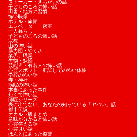
ストーカー・きちがいの話
子どものころの怖い話
田舎・地方の習慣
怖い映像
ホテル・旅館
エレベーター・密室
一人暮らし
子どものころの怖い話
宗教
山の怖い話
暴力団・やくざ
業界、職業
生物・妖怪
芸能界・有名人の怖い話
心霊スポット・肝試しでの怖い体験
学校の怖い話
寺・神社
病院の怖い話
本当にあった事件
短くて怖い話
師匠シリーズ
表に出てない、あなたの知っている「ヤバい」話
都市伝説
オカルト版まとめ
意味が分かると怖い話
心霊笑える話
心霊良い話
ほんとにあった復讐