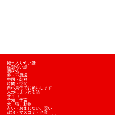
殿堂入り怖い話
厳選怖い話
洒落怖
夢・不思議
中国・朝鮮
時間・空間
自己責任でお願いします
人形にまつわる話
サイコ
予知・予言
犬・猫、動物
占い・おまじない、呪い
政治・マスコミ・企業