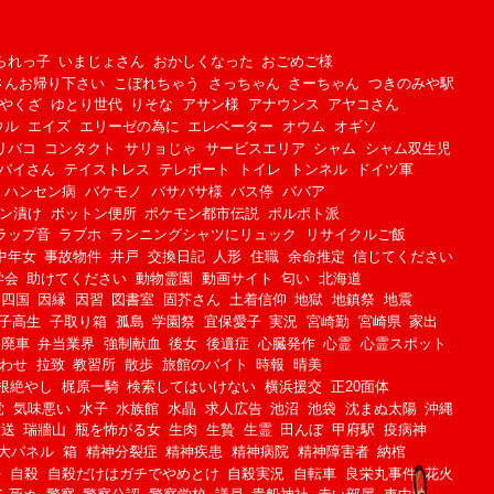
られっ子
いまじょさん
おかしくなった
おごめご様
さんお帰り下さい
こぼれちゃう
さっちゃん
さーちゃん
つきのみや駅
やくざ
ゆとり世代
りそな
アサン様
アナウンス
アヤコさん
ウル
エイズ
エリーゼの為に
エレベーター
オウム
オギソ
リバコ
コンタクト
サリョじゃ
サービスエリア
シャム
シャム双生児
バイさん
テイストレス
テレポート
トイレ
トンネル
ドイツ軍
ハンセン病
バケモノ
バサバサ様
バス停
ババア
ン漬け
ボットン便所
ポケモン都市伝説
ポルポト派
ラップ音
ラブホ
ランニングシャツにリュック
リサイクルご飯
中年女
事故物件
井戸
交換日記
人形
住職
余命推定
信じてください
学会
助けてください
動物霊園
動画サイト
匂い
北海道
四国
因縁
因習
図書室
固芥さん
土着信仰
地獄
地鎮祭
地震
子高生
子取り箱
孤島
学園祭
宜保愛子
実況
宮崎勤
宮崎県
家出
廃車
弁当業界
強制献血
後女
後遺症
心臓発作
心霊
心霊スポット
わせ
拉致
教習所
散歩
旅館のバイト
時報
晴美
根絶やし
梶原一騎
検索してはいけない
横浜援交
正20面体
党
気味悪い
水子
水族館
水晶
求人広告
池沼
池袋
沈まぬ太陽
沖縄
放送
瑞牆山
瓶を怖がる女
生肉
生贄
生霊
田んぼ
甲府駅
疫病神
大パネル
箱
精神分裂症
精神疾患
精神病院
精神障害者
納棺
任
自殺
自殺だけはガチでやめとけ
自殺実況
自転車
良栄丸事件
花火