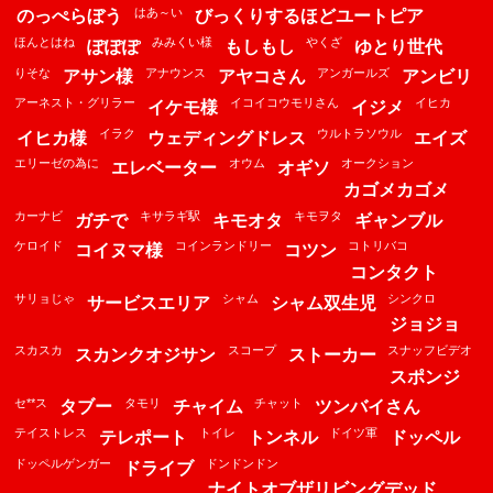
はあ～い
のっぺらぼう
びっくりするほどユートピア
ほんとはね
みみくい様
やくざ
ぽぽぽ
もしもし
ゆとり世代
りそな
アナウンス
アンガールズ
アサン様
アヤコさん
アンビリ
アーネスト・グリラー
イコイコウモリさん
イヒカ
イケモ様
イジメ
イラク
ウルトラソウル
イヒカ様
ウェディングドレス
エイズ
エリーゼの為に
オウム
オークション
エレベーター
オギソ
カゴメカゴメ
カーナビ
キサラギ駅
キモヲタ
ガチで
キモオタ
ギャンブル
ケロイド
コインランドリー
コトリバコ
コイヌマ様
コツン
コンタクト
サリョじゃ
シャム
シンクロ
サービスエリア
シャム双生児
ジョジョ
スカスカ
スコープ
スナッフビデオ
スカンクオジサン
ストーカー
スポンジ
セ**ス
タモリ
チャット
タブー
チャイム
ツンバイさん
テイストレス
トイレ
ドイツ軍
テレポート
トンネル
ドッペル
ドッペルゲンガー
ドンドンドン
ドライブ
ナイトオブザリビングデッド