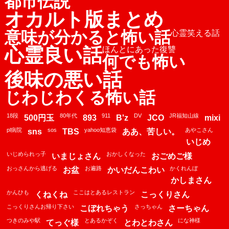
都市伝説
オカルト版まとめ
意味が分かると怖い話
心霊笑える話
心霊良い話
ほんとにあった復讐
何でも怖い
後味の悪い話
じわじわくる怖い話
18段
80年代
911
DV
JR福知山線
500円玉
893
B'z
JCO
mixi
pl病院
sos
yahoo知恵袋
あやこさん
sns
TBS
ああ、苦しい。
いじめ
いじめられっ子
おかしくなった
いまじょさん
おごめご様
おっさんから逃げる
お遍路
かくれんぼ
お盆
かいだんこわい
かしまさん
かんひも
ここはとあるレストラン
くねくね
こっくりさん
こっくりさんお帰り下さい
さっちゃん
こぼれちゃう
さーちゃん
つきのみや駅
とあるかぞく
にな神様
てっぐ様
とわとわさん