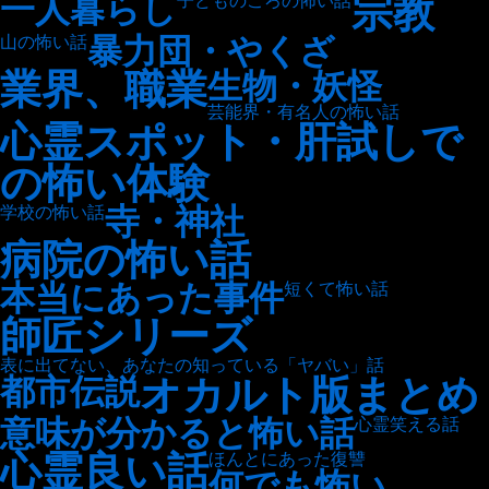
宗教
一人暮らし
子どものころの怖い話
暴力団・やくざ
山の怖い話
業界、職業
生物・妖怪
芸能界・有名人の怖い話
心霊スポット・肝試しで
の怖い体験
寺・神社
学校の怖い話
病院の怖い話
本当にあった事件
短くて怖い話
師匠シリーズ
表に出てない、あなたの知っている「ヤバい」話
オカルト版まとめ
都市伝説
意味が分かると怖い話
心霊笑える話
心霊良い話
ほんとにあった復讐
何でも怖い