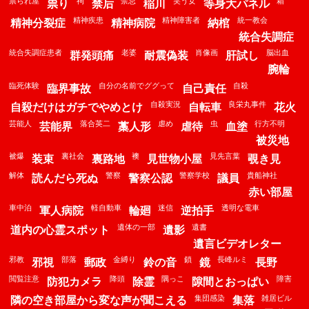
祟られ屋
祠
禁忌
笑う女
箱
祟り
禁后
稲川
等身大パネル
精神疾患
精神障害者
統一教会
精神分裂症
精神病院
納棺
統合失調症
統合失調症患者
老婆
肖像画
脳出血
群発頭痛
耐震偽装
肝試し
腕輪
臨死体験
自分の名前でググって
自殺
臨界事故
自己責任
自殺実況
良栄丸事件
自殺だけはガチでやめとけ
自転車
花火
芸能人
落合英二
虐め
虫
行方不明
芸能界
藁人形
虐待
血塗
被災地
被爆
裏社会
襖
見先言葉
装束
裏路地
見世物小屋
覗き見
解体
警察
警察学校
貴船神社
読んだら死ぬ
警察公認
議員
赤い部屋
車中泊
軽自動車
迷信
透明な電車
軍人病院
輪廻
逆拍手
遺体の一部
遺書
道内の心霊スポット
遺影
遺言ビデオレター
邪教
部落
金縛り
鎖
長峰ルミ
邪視
郵政
鈴の音
鏡
長野
閲覧注意
降頭
隅っこ
障害
防犯カメラ
除霊
隙間とおっぱい
集団感染
雑居ビル
隣の空き部屋から変な声が聞こえる
集落