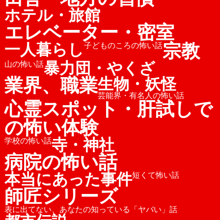
ホテル・旅館
エレベーター・密室
宗教
一人暮らし
子どものころの怖い話
暴力団・やくざ
山の怖い話
業界、職業
生物・妖怪
芸能界・有名人の怖い話
心霊スポット・肝試しで
の怖い体験
寺・神社
学校の怖い話
病院の怖い話
本当にあった事件
短くて怖い話
師匠シリーズ
表に出てない、あなたの知っている「ヤバい」話