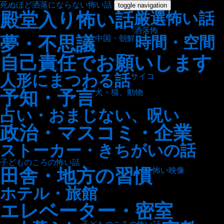
死ぬほど洒落にならない怖い話
toggle navigation
殿堂入り怖い話
厳選怖い話
洒落怖
夢・不思議
時間・空間
中国・朝鮮
自己責任でお願いします
人形にまつわる話
サイコ
予知・予言
犬・猫、動物
占い・おまじない、呪い
政治・マスコミ・企業
ストーカー・きちがいの話
子どものころの怖い話
田舎・地方の習慣
怖い映像
ホテル・旅館
エレベーター・密室