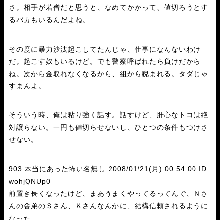
さ。相手が若僧だと思うと、なめてかかって、値切ろうとす
るバカもいるんだよね。
その度に暴力沙汰起こしてたんじゃ、仕事になんないわけ
だ。起こす奴もいるけど。でも警察呼ばれたら負けだから
ね。次から金取れなくなるから、組から睨まれる。タダじゃ
すまんよ。
そういう時、俺は粘り強く話す。話すけど、肝心なトコは絶
対譲らない。一円も値切らせないし、ひとつの条件もつけさ
せない。
903 本当にあった怖い名無し 2008/01/21(月) 00:54:00 ID:
wohjQNUp0
前置き長くなったけど、まあうまくやってるってんで、Ｎさ
んの舎弟のＳさん、Ｋさんなんかに、結構信頼されるように
なった。