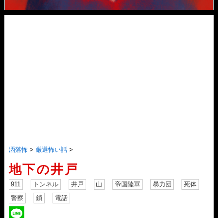
洒落怖
>
厳選怖い話
>
地下の井戸
911
トンネル
井戸
山
帝国陸軍
暴力団
死体
警察
鎖
電話