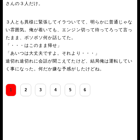
さんの３人だけ。
３人とも異様に緊張してイラついてて、明らかに普通じゃな
い雰囲気。俺が着いても、エンジン切って待ってろって言っ
たまま、ボソボソ何か話してた。
「・・・はこのまま帰せ」
「あいつは大丈夫ですよ。それより・・・」
途切れ途切れに会話が聞こえてたけど、結局俺は運転してい
く事になった。何だか嫌な予感がしたけどね。
1
2
3
4
5
6