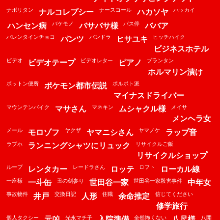
ナポリタン
ナースコール
ハッカイ
ナルコレプシー
ハカソヤ
バケモノ
バス停
ハンセン病
バサバサ様
ババア
バレンタインチョコ
パンドラ
ヒッチハイク
パンツ
ヒサユキ
ビジネスホテル
ビデオ
ビデオレター
プランタン
ビデオテープ
ピアノ
ホルマリン漬け
ボットン便所
ポルポト派
ポケモン都市伝説
マイナスドライバー
マウンテンバイク
マネキン
メイサ
マサさん
ムシャクル様
メンヘラ女
メール
ヤクザ
ヤマノケ
モロゾフ
ヤマニシさん
ラップ音
ラブホ
リサイクルご飯
ランニングシャツにリュック
リサイクルショップ
ループ
レードラさん
ロフト
レンタカー
ロッテ
ローカル線
一座様
丑の刻参り
世田谷一家殺害事件
一斗缶
世田谷一家
中年女
事故物件
交換日記
住職
信じてください
井戸
人形
余命推定
修学旅行
個人タクシー
光永マチ子
全然怖くない
八開
元凶
入院準備
八尺様