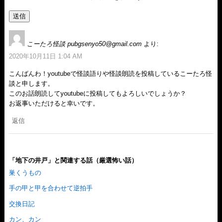
こーたろ怪談 pubgsenyo50@gmail.com
より:
2020年10月11日 1:04 AM
こんばんわ！youtubeで怪談語りや怪談朗読を投稿しているこーたろ怪
談と申します。
このお話朗読してyoutubeに投稿してもよろしいでしょうか？
お返事いただけると幸いです。
返信
「地下の井戸」と関連する話（厳選怖い話）
巣くうもの
手の甲と甲を合わせて逆拍手
交換日記
カン、カン