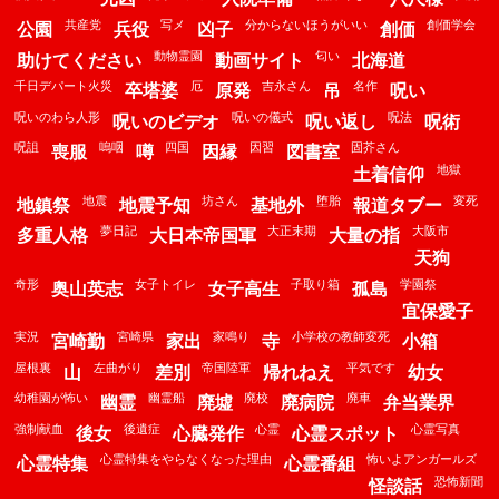
共産党
写メ
分からないほうがいい
創価学会
公園
兵役
凶子
創価
動物霊園
匂い
助けてください
動画サイト
北海道
千日デパート火災
厄
吉永さん
名作
卒塔婆
原発
吊
呪い
呪いのわら人形
呪いの儀式
呪法
呪いのビデオ
呪い返し
呪術
呪詛
嗚咽
四国
因習
固芥さん
喪服
噂
因縁
図書室
地獄
土着信仰
地震
坊さん
堕胎
変死
地鎮祭
地震予知
基地外
報道タブー
夢日記
大正末期
大阪市
多重人格
大日本帝国軍
大量の指
天狗
奇形
女子トイレ
子取り箱
学園祭
奥山英志
女子高生
孤島
宜保愛子
実況
宮崎県
家鳴り
小学校の教師変死
宮崎勤
家出
寺
小箱
屋根裏
左曲がり
帝国陸軍
平気です
山
差別
帰れねえ
幼女
幼稚園が怖い
幽霊船
廃校
廃車
幽霊
廃墟
廃病院
弁当業界
強制献血
後遺症
心霊
心霊写真
後女
心臓発作
心霊スポット
心霊特集をやらなくなった理由
怖いよアンガールズ
心霊特集
心霊番組
恐怖新聞
怪談話