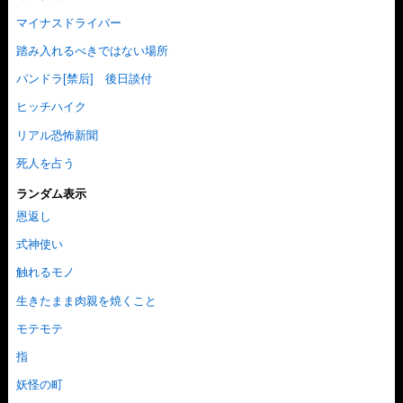
マイナスドライバー
踏み入れるべきではない場所
パンドラ[禁后] 後日談付
ヒッチハイク
リアル恐怖新聞
死人を占う
ランダム表示
恩返し
式神使い
触れるモノ
生きたまま肉親を焼くこと
モテモテ
指
妖怪の町