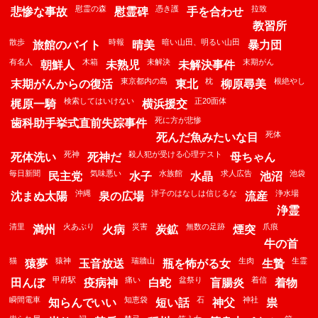
慰霊の森
憑き護
拉致
悲惨な事故
慰霊碑
手を合わせ
教習所
散歩
時報
暗い山田、明るい山田
旅館のバイト
晴美
暴力団
有名人
木箱
未解決
末期がん
朝鮮人
未熟児
未解決事件
東京都内の島
枕
根絶やし
末期がんからの復活
東北
柳原尋美
検索してはいけない
正20面体
梶原一騎
横浜援交
死に方が悲惨
歯科助手挙式直前失踪事件
死体
死んだ魚みたいな目
死神
殺人犯が受ける心理テスト
死体洗い
死神だ
母ちゃん
毎日新聞
気味悪い
水族館
求人広告
池袋
民主党
水子
水晶
池沼
沖縄
洋子のはなしは信じるな
浄水場
沈まぬ太陽
泉の広場
流産
浄霊
清里
火あぶり
災害
無数の足跡
爪痕
満州
火病
炭鉱
煙突
牛の首
猫
猿神
瑞牆山
生肉
生霊
猿夢
玉音放送
瓶を怖がる女
生贄
甲府駅
痛い
盆祭り
着信
田んぼ
疫病神
白蛇
盲腸炎
着物
瞬間電車
知恵袋
石
神社
知らんでいい
短い話
神父
祟