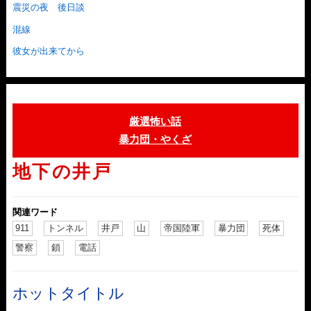
震災の夜 後日談
混線
彼女が出来てから
厳選怖い話
暴力団・やくざ
地下の井戸
関連ワード
911
トンネル
井戸
山
帝国陸軍
暴力団
死体
警察
鎖
電話
ホットタイトル