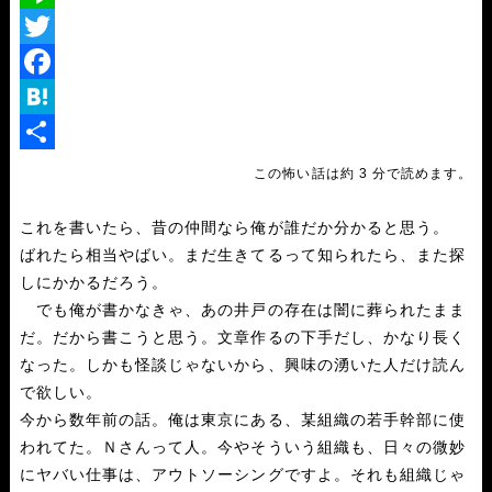
L
i
T
n
w
F
e
i
a
H
t
c
a
共
この怖い話は約 3 分で読めます。
t
e
t
有
これを書いたら、昔の仲間なら俺が誰だか分かると思う。
e
b
e
ばれたら相当やばい。まだ生きてるって知られたら、また探
r
o
n
しにかかるだろう。
o
a
でも俺が書かなきゃ、あの井戸の存在は闇に葬られたまま
だ。だから書こうと思う。文章作るの下手だし、かなり長く
k
なった。しかも怪談じゃないから、興味の湧いた人だけ読ん
で欲しい。
今から数年前の話。俺は東京にある、某組織の若手幹部に使
われてた。Ｎさんって人。今やそういう組織も、日々の微妙
にヤバい仕事は、アウトソーシングですよ。それも組織じゃ