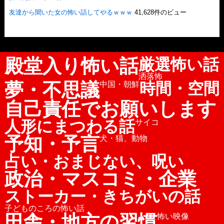
友達から聞いた女の怖い話してやるｗｗｗ
41,628件のビュー
殿堂入り怖い話
厳選怖い話
洒落怖
夢・不思議
時間・空間
中国・朝鮮
自己責任でお願いします
人形にまつわる話
サイコ
予知・予言
犬・猫、動物
占い・おまじない、呪い
政治・マスコミ・企業
ストーカー・きちがいの話
子どものころの怖い話
田舎・地方の習慣
怖い映像