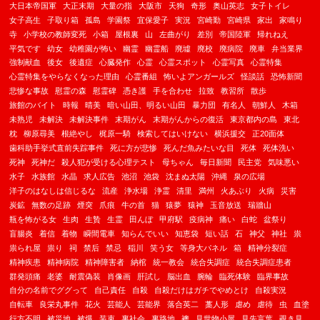
大日本帝国軍
大正末期
大量の指
大阪市
天狗
奇形
奥山英志
女子トイレ
女子高生
子取り箱
孤島
学園祭
宜保愛子
実況
宮崎勤
宮崎県
家出
家鳴り
寺
小学校の教師変死
小箱
屋根裏
山
左曲がり
差別
帝国陸軍
帰れねえ
平気です
幼女
幼稚園が怖い
幽霊
幽霊船
廃墟
廃校
廃病院
廃車
弁当業界
強制献血
後女
後遺症
心臓発作
心霊
心霊スポット
心霊写真
心霊特集
心霊特集をやらなくなった理由
心霊番組
怖いよアンガールズ
怪談話
恐怖新聞
悲惨な事故
慰霊の森
慰霊碑
憑き護
手を合わせ
拉致
教習所
散歩
旅館のバイト
時報
晴美
暗い山田、明るい山田
暴力団
有名人
朝鮮人
木箱
未熟児
未解決
未解決事件
末期がん
末期がんからの復活
東京都内の島
東北
枕
柳原尋美
根絶やし
梶原一騎
検索してはいけない
横浜援交
正20面体
歯科助手挙式直前失踪事件
死に方が悲惨
死んだ魚みたいな目
死体
死体洗い
死神
死神だ
殺人犯が受ける心理テスト
母ちゃん
毎日新聞
民主党
気味悪い
水子
水族館
水晶
求人広告
池沼
池袋
沈まぬ太陽
沖縄
泉の広場
洋子のはなしは信じるな
流産
浄水場
浄霊
清里
満州
火あぶり
火病
災害
炭鉱
無数の足跡
煙突
爪痕
牛の首
猫
猿夢
猿神
玉音放送
瑞牆山
瓶を怖がる女
生肉
生贄
生霊
田んぼ
甲府駅
疫病神
痛い
白蛇
盆祭り
盲腸炎
着信
着物
瞬間電車
知らんでいい
知恵袋
短い話
石
神父
神社
祟
祟られ屋
祟り
祠
禁后
禁忌
稲川
笑う女
等身大パネル
箱
精神分裂症
精神疾患
精神病院
精神障害者
納棺
統一教会
統合失調症
統合失調症患者
群発頭痛
老婆
耐震偽装
肖像画
肝試し
脳出血
腕輪
臨死体験
臨界事故
自分の名前でググって
自己責任
自殺
自殺だけはガチでやめとけ
自殺実況
自転車
良栄丸事件
花火
芸能人
芸能界
落合英二
藁人形
虐め
虐待
虫
血塗
行方不明
被災地
被爆
装束
裏社会
裏路地
襖
見世物小屋
見先言葉
覗き見