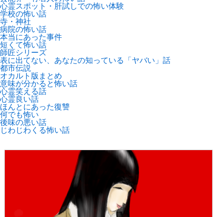
心霊スポット・肝試しでの怖い体験
学校の怖い話
寺・神社
病院の怖い話
本当にあった事件
短くて怖い話
師匠シリーズ
表に出てない、あなたの知っている「ヤバい」話
都市伝説
オカルト版まとめ
意味が分かると怖い話
心霊笑える話
心霊良い話
ほんとにあった復讐
何でも怖い
後味の悪い話
じわじわくる怖い話