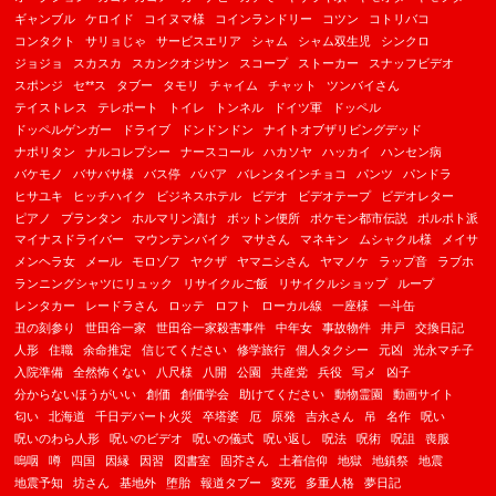
ギャンブル
ケロイド
コイヌマ様
コインランドリー
コツン
コトリバコ
コンタクト
サリョじゃ
サービスエリア
シャム
シャム双生児
シンクロ
ジョジョ
スカスカ
スカンクオジサン
スコープ
ストーカー
スナッフビデオ
スポンジ
セ**ス
タブー
タモリ
チャイム
チャット
ツンバイさん
テイストレス
テレポート
トイレ
トンネル
ドイツ軍
ドッペル
ドッペルゲンガー
ドライブ
ドンドンドン
ナイトオブザリビングデッド
ナポリタン
ナルコレプシー
ナースコール
ハカソヤ
ハッカイ
ハンセン病
バケモノ
バサバサ様
バス停
ババア
バレンタインチョコ
パンツ
パンドラ
ヒサユキ
ヒッチハイク
ビジネスホテル
ビデオ
ビデオテープ
ビデオレター
ピアノ
プランタン
ホルマリン漬け
ボットン便所
ポケモン都市伝説
ポルポト派
マイナスドライバー
マウンテンバイク
マサさん
マネキン
ムシャクル様
メイサ
メンヘラ女
メール
モロゾフ
ヤクザ
ヤマニシさん
ヤマノケ
ラップ音
ラブホ
ランニングシャツにリュック
リサイクルご飯
リサイクルショップ
ループ
レンタカー
レードラさん
ロッテ
ロフト
ローカル線
一座様
一斗缶
丑の刻参り
世田谷一家
世田谷一家殺害事件
中年女
事故物件
井戸
交換日記
人形
住職
余命推定
信じてください
修学旅行
個人タクシー
元凶
光永マチ子
入院準備
全然怖くない
八尺様
八開
公園
共産党
兵役
写メ
凶子
分からないほうがいい
創価
創価学会
助けてください
動物霊園
動画サイト
匂い
北海道
千日デパート火災
卒塔婆
厄
原発
吉永さん
吊
名作
呪い
呪いのわら人形
呪いのビデオ
呪いの儀式
呪い返し
呪法
呪術
呪詛
喪服
嗚咽
噂
四国
因縁
因習
図書室
固芥さん
土着信仰
地獄
地鎮祭
地震
地震予知
坊さん
基地外
堕胎
報道タブー
変死
多重人格
夢日記