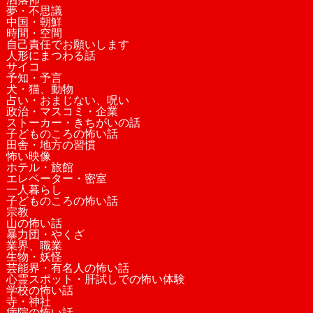
夢・不思議
中国・朝鮮
時間・空間
自己責任でお願いします
人形にまつわる話
サイコ
予知・予言
犬・猫、動物
占い・おまじない、呪い
政治・マスコミ・企業
ストーカー・きちがいの話
子どものころの怖い話
田舎・地方の習慣
怖い映像
ホテル・旅館
エレベーター・密室
一人暮らし
子どものころの怖い話
宗教
山の怖い話
暴力団・やくざ
業界、職業
生物・妖怪
芸能界・有名人の怖い話
心霊スポット・肝試しでの怖い体験
学校の怖い話
寺・神社
病院の怖い話