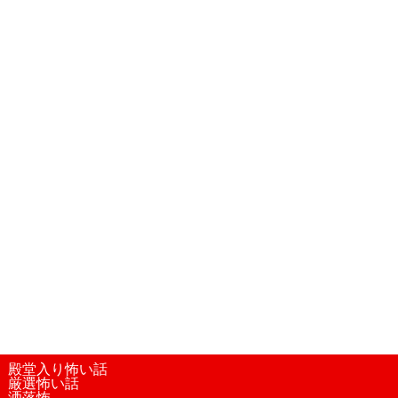
殿堂入り怖い話
厳選怖い話
洒落怖