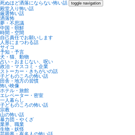
死ぬほど洒落にならない怖い話
toggle navigation
殿堂入り怖い話
厳選怖い話
洒落怖
夢・不思議
中国・朝鮮
時間・空間
自己責任でお願いします
人形にまつわる話
サイコ
予知・予言
犬・猫、動物
占い・おまじない、呪い
政治・マスコミ・企業
ストーカー・きちがいの話
子どものころの怖い話
田舎・地方の習慣
怖い映像
ホテル・旅館
エレベーター・密室
一人暮らし
子どものころの怖い話
宗教
山の怖い話
暴力団・やくざ
業界、職業
生物・妖怪
芸能界・有名人の怖い話