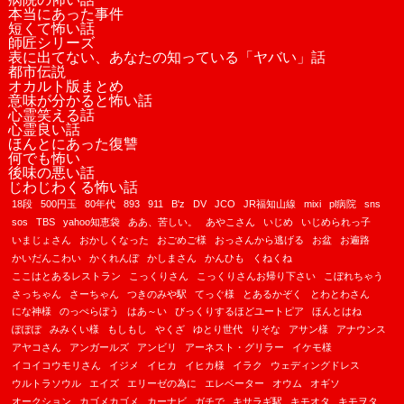
本当にあった事件
短くて怖い話
師匠シリーズ
表に出てない、あなたの知っている「ヤバい」話
都市伝説
オカルト版まとめ
意味が分かると怖い話
心霊笑える話
心霊良い話
ほんとにあった復讐
何でも怖い
後味の悪い話
じわじわくる怖い話
18段
500円玉
80年代
893
911
B'z
DV
JCO
JR福知山線
mixi
pl病院
sns
sos
TBS
yahoo知恵袋
ああ、苦しい。
あやこさん
いじめ
いじめられっ子
いまじょさん
おかしくなった
おごめご様
おっさんから逃げる
お盆
お遍路
かいだんこわい
かくれんぼ
かしまさん
かんひも
くねくね
ここはとあるレストラン
こっくりさん
こっくりさんお帰り下さい
こぼれちゃう
さっちゃん
さーちゃん
つきのみや駅
てっぐ様
とあるかぞく
とわとわさん
にな神様
のっぺらぼう
はあ～い
びっくりするほどユートピア
ほんとはね
ぽぽぽ
みみくい様
もしもし
やくざ
ゆとり世代
りそな
アサン様
アナウンス
アヤコさん
アンガールズ
アンビリ
アーネスト・グリラー
イケモ様
イコイコウモリさん
イジメ
イヒカ
イヒカ様
イラク
ウェディングドレス
ウルトラソウル
エイズ
エリーゼの為に
エレベーター
オウム
オギソ
オークション
カゴメカゴメ
カーナビ
ガチで
キサラギ駅
キモオタ
キモヲタ