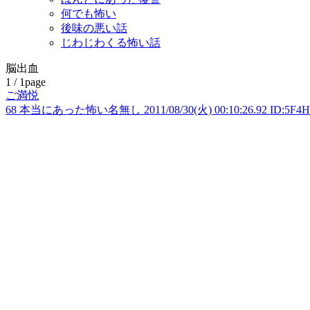
何でも怖い
後味の悪い話
じわじわくる怖い話
脳出血
1 / 1page
ご満悦
68 本当にあった怖い名無し 2011/08/30(火) 00:10:26.9