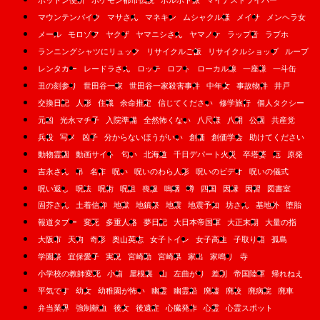
ボットン便所
ポケモン都市伝説
ポルポト派
マイナスドライバー
マウンテンバイク
マサさん
マネキン
ムシャクル様
メイサ
メンヘラ女
メール
モロゾフ
ヤクザ
ヤマニシさん
ヤマノケ
ラップ音
ラブホ
ランニングシャツにリュック
リサイクルご飯
リサイクルショップ
ループ
レンタカー
レードラさん
ロッテ
ロフト
ローカル線
一座様
一斗缶
丑の刻参り
世田谷一家
世田谷一家殺害事件
中年女
事故物件
井戸
交換日記
人形
住職
余命推定
信じてください
修学旅行
個人タクシー
元凶
光永マチ子
入院準備
全然怖くない
八尺様
八開
公園
共産党
兵役
写メ
凶子
分からないほうがいい
創価
創価学会
助けてください
動物霊園
動画サイト
匂い
北海道
千日デパート火災
卒塔婆
厄
原発
吉永さん
吊
名作
呪い
呪いのわら人形
呪いのビデオ
呪いの儀式
呪い返し
呪法
呪術
呪詛
喪服
嗚咽
噂
四国
因縁
因習
図書室
固芥さん
土着信仰
地獄
地鎮祭
地震
地震予知
坊さん
基地外
堕胎
報道タブー
変死
多重人格
夢日記
大日本帝国軍
大正末期
大量の指
大阪市
天狗
奇形
奥山英志
女子トイレ
女子高生
子取り箱
孤島
学園祭
宜保愛子
実況
宮崎勤
宮崎県
家出
家鳴り
寺
小学校の教師変死
小箱
屋根裏
山
左曲がり
差別
帝国陸軍
帰れねえ
平気です
幼女
幼稚園が怖い
幽霊
幽霊船
廃墟
廃校
廃病院
廃車
弁当業界
強制献血
後女
後遺症
心臓発作
心霊
心霊スポット