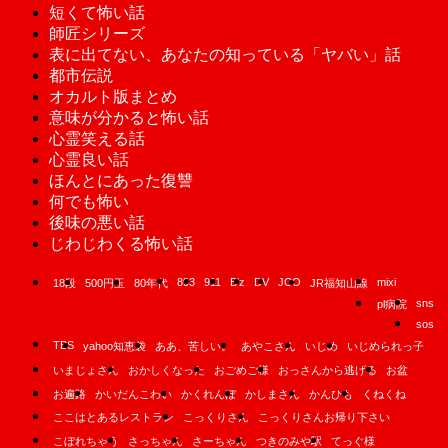
短くて怖い話
師匠シリーズ
表に出てない、あなたの知っている「ヤバい」話
都市伝説
オカルト版まとめ
意味が分かると怖い話
心霊笑える話
心霊良い話
ほんとにあった復讐
何でも怖い
後味の悪い話
じわじわくる怖い話
893
911
B'z
DV
JCO
mixi
18段
500円玉
80年代
JR福知山線
sns
pl病院
sos
TBS
yahoo知恵袋
ああ、苦しい。
あやこさん
いじめ
いじめられっ子
いまじょさん
おかしくなった
おごめご様
おっさんから逃げる
お盆
お遍路
かいだんこわい
かくれんぼ
かしまさん
かんひも
くねくね
ここはとあるレストラン
こっくりさん
こっくりさんお帰り下さい
こぼれちゃう
さっちゃん
さーちゃん
つきのみや駅
てっぐ様