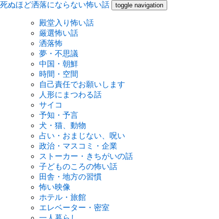
死ぬほど洒落にならない怖い話
toggle navigation
殿堂入り怖い話
厳選怖い話
洒落怖
夢・不思議
中国・朝鮮
時間・空間
自己責任でお願いします
人形にまつわる話
サイコ
予知・予言
犬・猫、動物
占い・おまじない、呪い
政治・マスコミ・企業
ストーカー・きちがいの話
子どものころの怖い話
田舎・地方の習慣
怖い映像
ホテル・旅館
エレベーター・密室
一人暮らし