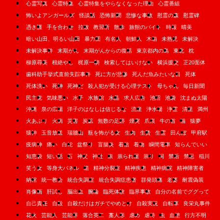
心霊写真
心霊特集
心霊特集をやらなくなった理由
心霊番組
怖いよアンガールズ
怪談話
恐怖新聞
悲惨な事故
慰霊の森
慰霊碑
憑き護
手を合わせ
拉致
教習所
散歩
旅館のバイト
時報
晴美
暗い山田、明るい山田
暴力団
有名人
朝鮮人
木箱
未熟児
未解決
未解決事件
末期がん
末期がんからの復活
東京都内の島
東北
枕
柳原尋美
根絶やし
梶原一騎
検索してはいけない
横浜援交
正20面体
歯科助手挙式直前失踪事件
死に方が悲惨
死んだ魚みたいな目
死体
死体洗い
死神
死神だ
殺人犯が受ける心理テスト
母ちゃん
毎日新聞
民主党
気味悪い
水子
水族館
水晶
求人広告
池沼
池袋
沈まぬ太陽
沖縄
泉の広場
洋子のはなしは信じるな
流産
浄水場
浄霊
清里
満州
火あぶり
火病
災害
炭鉱
無数の足跡
煙突
爪痕
牛の首
猫
猿夢
猿神
玉音放送
瑞牆山
瓶を怖がる女
生肉
生贄
生霊
田んぼ
甲府駅
疫病神
痛い
白蛇
盆祭り
盲腸炎
着信
着物
瞬間電車
知らんでいい
知恵袋
短い話
石
神父
神社
祟
祟られ屋
祟り
祠
禁后
禁忌
稲川
笑う女
等身大パネル
箱
精神分裂症
精神疾患
精神病院
精神障害者
納棺
統一教会
統合失調症
統合失調症患者
群発頭痛
老婆
耐震偽装
肖像画
肝試し
脳出血
腕輪
臨死体験
臨界事故
自分の名前でググって
自己責任
自殺
自殺だけはガチでやめとけ
自殺実況
自転車
良栄丸事件
花火
芸能人
芸能界
落合英二
藁人形
虐め
虐待
虫
血塗
行方不明