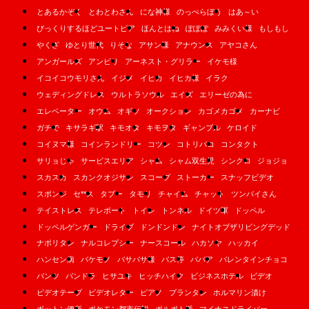
とあるかぞく
とわとわさん
にな神様
のっぺらぼう
はあ～い
びっくりするほどユートピア
ほんとはね
ぽぽぽ
みみくい様
もしもし
やくざ
ゆとり世代
りそな
アサン様
アナウンス
アヤコさん
アンガールズ
アンビリ
アーネスト・グリラー
イケモ様
イコイコウモリさん
イジメ
イヒカ
イヒカ様
イラク
ウェディングドレス
ウルトラソウル
エイズ
エリーゼの為に
エレベーター
オウム
オギソ
オークション
カゴメカゴメ
カーナビ
ガチで
キサラギ駅
キモオタ
キモヲタ
ギャンブル
ケロイド
コイヌマ様
コインランドリー
コツン
コトリバコ
コンタクト
サリョじゃ
サービスエリア
シャム
シャム双生児
シンクロ
ジョジョ
スカスカ
スカンクオジサン
スコープ
ストーカー
スナッフビデオ
スポンジ
セ**ス
タブー
タモリ
チャイム
チャット
ツンバイさん
テイストレス
テレポート
トイレ
トンネル
ドイツ軍
ドッペル
ドッペルゲンガー
ドライブ
ドンドンドン
ナイトオブザリビングデッド
ナポリタン
ナルコレプシー
ナースコール
ハカソヤ
ハッカイ
ハンセン病
バケモノ
バサバサ様
バス停
ババア
バレンタインチョコ
パンツ
パンドラ
ヒサユキ
ヒッチハイク
ビジネスホテル
ビデオ
ビデオテープ
ビデオレター
ピアノ
プランタン
ホルマリン漬け