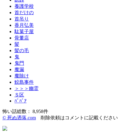
養護学校
首だけの
首吊り
香月弘美
駄菓子屋
骨董店
髪
髪の毛
鬼
鬼門
魔漏
魔除け
鮫島事件
＞＞＞幽霊
Ｓ区
ﾊﾞﾊﾞｱ
怖い話総数： 8,958件
© 死ぬ洒落.com
削除依頼はコメントに記載ください