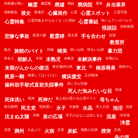
幼稚園が怖い
幽霊船
廃校
廃車
幽霊
廃墟
廃病院
弁当業界
強制献血
後遺症
心霊
心霊写真
後女
心臓発作
心霊スポット
心霊特集をやらなくなった理由
怖いよアンガールズ
心霊特集
心霊番組
恐怖新聞
怪談話
慰霊の森
憑き護
拉致
悲惨な事故
慰霊碑
手を合わせ
教習所
散歩
時報
暗い山田、明るい山田
旅館のバイト
晴美
暴力団
有名人
木箱
未解決
末期がん
朝鮮人
未熟児
未解決事件
東京都内の島
枕
根絶やし
末期がんからの復活
東北
柳原尋美
検索してはいけない
正20面体
梶原一騎
横浜援交
死に方が悲惨
歯科助手挙式直前失踪事件
死体
死んだ魚みたいな目
死神
殺人犯が受ける心理テスト
死体洗い
死神だ
母ちゃん
毎日新聞
気味悪い
水族館
求人広告
池袋
民主党
水子
水晶
池沼
沖縄
洋子のはなしは信じるな
浄水場
沈まぬ太陽
泉の広場
流産
浄霊
清里
火あぶり
災害
無数の足跡
爪痕
満州
火病
炭鉱
煙突
牛の首