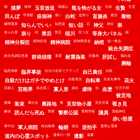
猫
猿神
瑞牆山
生肉
生霊
猿夢
玉音放送
瓶を怖がる女
生贄
甲府駅
痛い
盆祭り
着信
田んぼ
疫病神
白蛇
盲腸炎
着物
瞬間電車
知恵袋
石
神社
知らんでいい
短い話
神父
祟
祟られ屋
祠
禁忌
笑う女
箱
祟り
禁后
稲川
等身大パネル
精神疾患
精神障害者
統一教会
精神分裂症
精神病院
納棺
統合失調症
統合失調症患者
老婆
肖像画
脳出血
群発頭痛
耐震偽装
肝試し
腕輪
臨死体験
自分の名前でググって
自殺
臨界事故
自己責任
自殺実況
良栄丸事件
自殺だけはガチでやめとけ
自転車
花火
芸能人
落合英二
虐め
虫
行方不明
芸能界
藁人形
虐待
血塗
被災地
被爆
裏社会
襖
見先言葉
装束
裏路地
見世物小屋
覗き見
解体
警察
警察学校
貴船神社
読んだら死ぬ
警察公認
議員
赤い部屋
車中泊
軽自動車
迷信
透明な電車
軍人病院
輪廻
逆拍手
遺体の一部
遺書
道内の心霊スポット
遺影