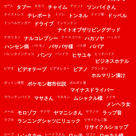
セ**ス
タモリ
チャット
タブー
チャイム
ツンバイさん
テイストレス
トイレ
ドイツ軍
テレポート
トンネル
ドッペル
ドッペルゲンガー
ドンドンドン
ドライブ
ナイトオブザリビングデッド
ナポリタン
ナースコール
ハッカイ
ナルコレプシー
ハカソヤ
バケモノ
バス停
ハンセン病
バサバサ様
ババア
バレンタインチョコ
パンドラ
ヒッチハイク
パンツ
ヒサユキ
ビジネスホテル
ビデオ
ビデオレター
プランタン
ビデオテープ
ピアノ
ホルマリン漬け
ボットン便所
ポルポト派
ポケモン都市伝説
マイナスドライバー
マウンテンバイク
マネキン
メイサ
マサさん
ムシャクル様
メンヘラ女
メール
ヤクザ
ヤマノケ
モロゾフ
ヤマニシさん
ラップ音
ラブホ
リサイクルご飯
ランニングシャツにリュック
リサイクルショップ
ループ
レードラさん
ロフト
レンタカー
ロッテ
ローカル線