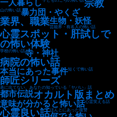
宗教
一人暮らし
子どものころの怖い話
暴力団・やくざ
山の怖い話
業界、職業
生物・妖怪
芸能界・有名人の怖い話
心霊スポット・肝試しで
の怖い体験
寺・神社
学校の怖い話
病院の怖い話
本当にあった事件
短くて怖い話
師匠シリーズ
表に出てない、あなたの知っている「ヤバい」話
オカルト版まとめ
都市伝説
意味が分かると怖い話
心霊笑える話
心霊良い話
ほんとにあった復讐
何でも怖い