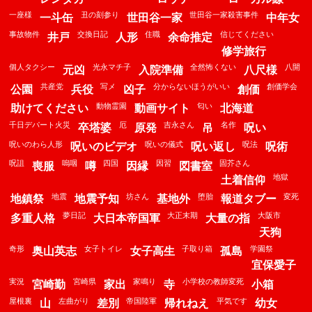
一座様
丑の刻参り
世田谷一家殺害事件
一斗缶
世田谷一家
中年女
事故物件
交換日記
住職
信じてください
井戸
人形
余命推定
修学旅行
個人タクシー
光永マチ子
全然怖くない
八開
元凶
入院準備
八尺様
共産党
写メ
分からないほうがいい
創価学会
公園
兵役
凶子
創価
動物霊園
匂い
助けてください
動画サイト
北海道
千日デパート火災
厄
吉永さん
名作
卒塔婆
原発
吊
呪い
呪いのわら人形
呪いの儀式
呪法
呪いのビデオ
呪い返し
呪術
呪詛
嗚咽
四国
因習
固芥さん
喪服
噂
因縁
図書室
地獄
土着信仰
地震
坊さん
堕胎
変死
地鎮祭
地震予知
基地外
報道タブー
夢日記
大正末期
大阪市
多重人格
大日本帝国軍
大量の指
天狗
奇形
女子トイレ
子取り箱
学園祭
奥山英志
女子高生
孤島
宜保愛子
実況
宮崎県
家鳴り
小学校の教師変死
宮崎勤
家出
寺
小箱
屋根裏
左曲がり
帝国陸軍
平気です
山
差別
帰れねえ
幼女