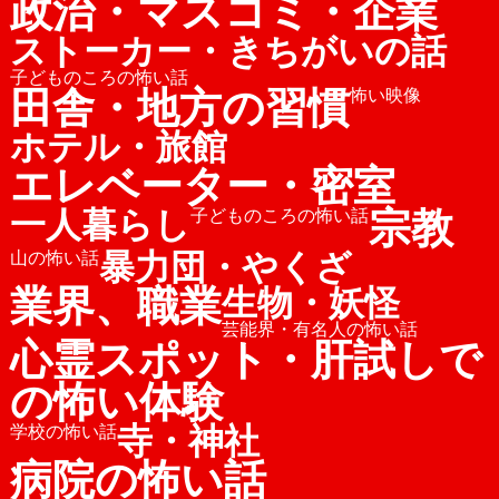
政治・マスコミ・企業
ストーカー・きちがいの話
子どものころの怖い話
田舎・地方の習慣
怖い映像
ホテル・旅館
エレベーター・密室
宗教
一人暮らし
子どものころの怖い話
暴力団・やくざ
山の怖い話
業界、職業
生物・妖怪
芸能界・有名人の怖い話
心霊スポット・肝試しで
の怖い体験
寺・神社
学校の怖い話
病院の怖い話