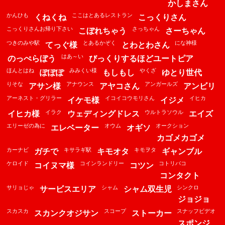
かしまさん
かんひも
ここはとあるレストラン
くねくね
こっくりさん
こっくりさんお帰り下さい
さっちゃん
こぼれちゃう
さーちゃん
つきのみや駅
とあるかぞく
にな神様
てっぐ様
とわとわさん
はあ～い
のっぺらぼう
びっくりするほどユートピア
ほんとはね
みみくい様
やくざ
ぽぽぽ
もしもし
ゆとり世代
りそな
アナウンス
アンガールズ
アサン様
アヤコさん
アンビリ
アーネスト・グリラー
イコイコウモリさん
イヒカ
イケモ様
イジメ
イラク
ウルトラソウル
イヒカ様
ウェディングドレス
エイズ
エリーゼの為に
オウム
オークション
エレベーター
オギソ
カゴメカゴメ
カーナビ
キサラギ駅
キモヲタ
ガチで
キモオタ
ギャンブル
ケロイド
コインランドリー
コトリバコ
コイヌマ様
コツン
コンタクト
サリョじゃ
シャム
シンクロ
サービスエリア
シャム双生児
ジョジョ
スカスカ
スコープ
スナッフビデオ
スカンクオジサン
ストーカー
スポンジ