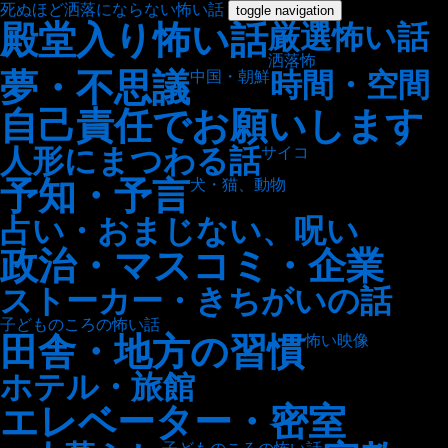
死ぬほど洒落にならない怖い話
toggle navigation
殿堂入り怖い話
厳選怖い話
洒落怖
夢・不思議
時間・空間
中国・朝鮮
自己責任でお願いします
人形にまつわる話
サイコ
予知・予言
犬・猫、動物
占い・おまじない、呪い
政治・マスコミ・企業
ストーカー・きちがいの話
子どものころの怖い話
田舎・地方の習慣
怖い映像
ホテル・旅館
エレベーター・密室