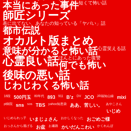
本当にあった事件
短くて怖い話
師匠シリーズ
表に出てない、あなたの知っている「ヤバい」話
都市伝説
オカルト版まとめ
意味が分かると怖い話
心霊笑える話
心霊良い話
ほんとにあった復讐
何でも怖い
後味の悪い話
じわじわくる怖い話
18段
80年代
911
DV
JR福知山線
500円玉
893
B'z
JCO
mixi
pl病院
sos
yahoo知恵袋
あやこさん
sns
TBS
ああ、苦しい。
いじめ
いじめられっ子
おかしくなった
いまじょさん
おごめご様
おっさんから逃げる
お遍路
かくれんぼ
お盆
かいだんこわい