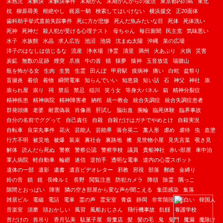
未熟児
未解決
未解決事件
末期がん
末期がんからの復活
東京都内の島
東北
枕
柳原尋美
根絶やし
梶原一騎
検索してはいけない
横浜援交
正20面体
歯科助手挙式直前失踪事件
死に方が悲惨
死んだ魚みたいな目
死体
死体洗い
死神
死神だ
殺人犯が受ける心理テスト
母ちゃん
毎日新聞
民主党
気味悪い
水子
水族館
水晶
求人広告
池沼
池袋
沈まぬ太陽
沖縄
泉の広場
洋子のはなしは信じるな
流産
浄水場
浄霊
清里
満州
火あぶり
火病
災害
炭鉱
無数の足跡
煙突
爪痕
牛の首
猫
猿夢
猿神
玉音放送
瑞牆山
瓶を怖がる女
生肉
生贄
生霊
田んぼ
甲府駅
疫病神
痛い
白蛇
盆祭り
盲腸炎
着信
着物
瞬間電車
知らんでいい
知恵袋
短い話
石
神父
神社
祟
祟られ屋
祟り
祠
禁后
禁忌
稲川
笑う女
等身大パネル
箱
精神分裂症
精神疾患
精神病院
精神障害者
納棺
統一教会
統合失調症
統合失調症患者
群発頭痛
老婆
耐震偽装
肖像画
肝試し
脳出血
腕輪
臨死体験
臨界事故
自分の名前でググって
自己責任
自殺
自殺だけはガチでやめとけ
自殺実況
自転車
良栄丸事件
花火
芸能人
芸能界
落合英二
藁人形
虐め
虐待
虫
血塗
行方不明
被災地
被爆
装束
裏社会
裏路地
襖
見世物小屋
見先言葉
覗き見
解体
読んだら死ぬ
警察
警察公認
警察学校
議員
貴船神社
赤い部屋
車中泊
軍人病院
軽自動車
輪廻
迷信
逆拍手
透明な電車
道内の心霊スポット
遺体の一部
遺影
遺書
遺言ビデオレター
邪教
邪視
部落
郵政
金縛り
鈴の音
鎖
鏡
長峰ルミ
長野
閲覧注意
防犯カメラ
降頭
除霊
隅っこ
隙間とおっぱい
障害
隣の空き部屋から変な声が聞こえる
集団感染
集落
雑居ビル
電磁
電話
電車
霊の声
霊安室
青森
静岡
非常階段
面白い
韓国人
音楽室
須磨
頭おかしい
風習
風船おじさん
飛行機事故
飢饉
養護学校
首だけの
首吊り
香月弘美
駄菓子屋
骨董店
髪
髪の毛
鬼
鬼門
魔漏
魔除け