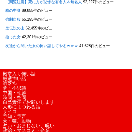
【閲覧注意】死に方が悲惨な有名人＆無名人
92,227件のビュー
箱の中身
89,855件のビュー
強制自殺
65,195件のビュー
鬼伝説の山
62,455件のビュー
拾った女
42,301件のビュー
友達から聞いた女の怖い話してやるｗｗｗ
41,628件のビュー
殿堂入り怖い話
厳選怖い話
洒落怖
夢・不思議
中国・朝鮮
時間・空間
自己責任でお願いします
人形にまつわる話
サイコ
予知・予言
犬・猫、動物
占い・おまじない、呪い
政治・マスコミ・企業