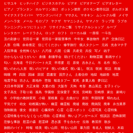
ヒサユキ
ヒッチハイク
ビジネスホテル
ビデオ
ビデオテープ
ビデオレター
ピアノ
プランタン
ホルマリン漬け
ボットン便所
ポケモン都市伝説
ポルポト派
マイナスドライバー
マウンテンバイク
マサさん
マネキン
ムシャクル様
メイサ
メンヘラ女
メール
モロゾフ
ヤクザ
ヤマニシさん
ヤマノケ
ラップ音
ラブホ
ランニングシャツにリュック
リサイクルご飯
リサイクルショップ
ループ
レンタカー
レードラさん
ロッテ
ロフト
ローカル線
一座様
一斗缶
丑の刻参り
世田谷一家
世田谷一家殺害事件
中年女
事故物件
井戸
交換日記
人形
住職
余命推定
信じてください
修学旅行
個人タクシー
元凶
光永マチ子
入院準備
全然怖くない
八尺様
八開
公園
共産党
兵役
写メ
凶子
分からないほうがいい
創価
創価学会
助けてください
動物霊園
動画サイト
匂い
北海道
千日デパート火災
卒塔婆
厄
原発
吉永さん
吊
名作
呪い
呪いのわら人形
呪いのビデオ
呪いの儀式
呪い返し
呪法
呪術
呪詛
喪服
嗚咽
噂
四国
因縁
因習
図書室
固芥さん
土着信仰
地獄
地鎮祭
地震
地震予知
坊さん
基地外
堕胎
報道タブー
変死
多重人格
夢日記
大日本帝国軍
大正末期
大量の指
大阪市
天狗
奇形
奥山英志
女子トイレ
女子高生
子取り箱
孤島
学園祭
宜保愛子
実況
宮崎勤
宮崎県
家出
家鳴り
寺
小学校の教師変死
小箱
屋根裏
山
左曲がり
差別
帝国陸軍
帰れねえ
平気です
幼女
幼稚園が怖い
幽霊
幽霊船
廃墟
廃校
廃病院
廃車
弁当業界
強制献血
後女
後遺症
心臓発作
心霊
心霊スポット
心霊写真
心霊特集
心霊特集をやらなくなった理由
心霊番組
怖いよアンガールズ
怪談話
恐怖新聞
悲惨な事故
慰霊の森
慰霊碑
憑き護
手を合わせ
拉致
教習所
散歩
旅館のバイト
時報
晴美
暗い山田、明るい山田
暴力団
有名人
朝鮮人
木箱