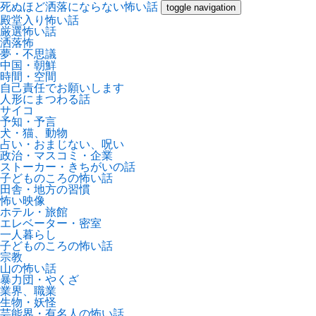
死ぬほど洒落にならない怖い話
toggle navigation
殿堂入り怖い話
厳選怖い話
洒落怖
夢・不思議
中国・朝鮮
時間・空間
自己責任でお願いします
人形にまつわる話
サイコ
予知・予言
犬・猫、動物
占い・おまじない、呪い
政治・マスコミ・企業
ストーカー・きちがいの話
子どものころの怖い話
田舎・地方の習慣
怖い映像
ホテル・旅館
エレベーター・密室
一人暮らし
子どものころの怖い話
宗教
山の怖い話
暴力団・やくざ
業界、職業
生物・妖怪
芸能界・有名人の怖い話