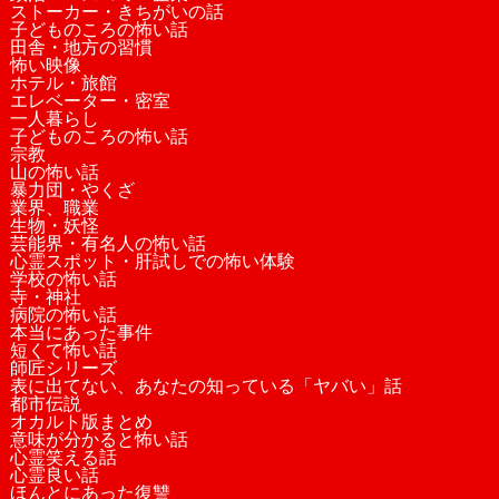
ストーカー・きちがいの話
子どものころの怖い話
田舎・地方の習慣
怖い映像
ホテル・旅館
エレベーター・密室
一人暮らし
子どものころの怖い話
宗教
山の怖い話
暴力団・やくざ
業界、職業
生物・妖怪
芸能界・有名人の怖い話
心霊スポット・肝試しでの怖い体験
学校の怖い話
寺・神社
病院の怖い話
本当にあった事件
短くて怖い話
師匠シリーズ
表に出てない、あなたの知っている「ヤバい」話
都市伝説
オカルト版まとめ
意味が分かると怖い話
心霊笑える話
心霊良い話
ほんとにあった復讐