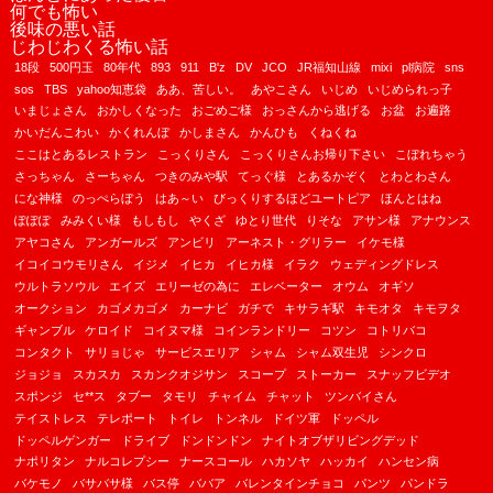
何でも怖い
後味の悪い話
じわじわくる怖い話
18段
500円玉
80年代
893
911
B'z
DV
JCO
JR福知山線
mixi
pl病院
sns
sos
TBS
yahoo知恵袋
ああ、苦しい。
あやこさん
いじめ
いじめられっ子
いまじょさん
おかしくなった
おごめご様
おっさんから逃げる
お盆
お遍路
かいだんこわい
かくれんぼ
かしまさん
かんひも
くねくね
ここはとあるレストラン
こっくりさん
こっくりさんお帰り下さい
こぼれちゃう
さっちゃん
さーちゃん
つきのみや駅
てっぐ様
とあるかぞく
とわとわさん
にな神様
のっぺらぼう
はあ～い
びっくりするほどユートピア
ほんとはね
ぽぽぽ
みみくい様
もしもし
やくざ
ゆとり世代
りそな
アサン様
アナウンス
アヤコさん
アンガールズ
アンビリ
アーネスト・グリラー
イケモ様
イコイコウモリさん
イジメ
イヒカ
イヒカ様
イラク
ウェディングドレス
ウルトラソウル
エイズ
エリーゼの為に
エレベーター
オウム
オギソ
オークション
カゴメカゴメ
カーナビ
ガチで
キサラギ駅
キモオタ
キモヲタ
ギャンブル
ケロイド
コイヌマ様
コインランドリー
コツン
コトリバコ
コンタクト
サリョじゃ
サービスエリア
シャム
シャム双生児
シンクロ
ジョジョ
スカスカ
スカンクオジサン
スコープ
ストーカー
スナッフビデオ
スポンジ
セ**ス
タブー
タモリ
チャイム
チャット
ツンバイさん
テイストレス
テレポート
トイレ
トンネル
ドイツ軍
ドッペル
ドッペルゲンガー
ドライブ
ドンドンドン
ナイトオブザリビングデッド
ナポリタン
ナルコレプシー
ナースコール
ハカソヤ
ハッカイ
ハンセン病
バケモノ
バサバサ様
バス停
ババア
バレンタインチョコ
パンツ
パンドラ