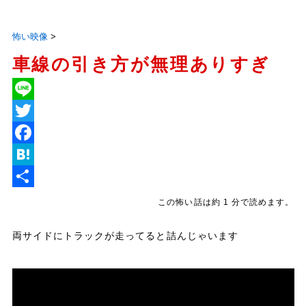
怖い映像
>
車線の引き方が無理ありすぎ
L
i
T
n
w
F
e
i
a
H
t
c
a
共
この怖い話は約 1 分で読めます。
t
e
t
有
両サイドにトラックが走ってると詰んじゃいます
e
b
e
r
o
n
o
a