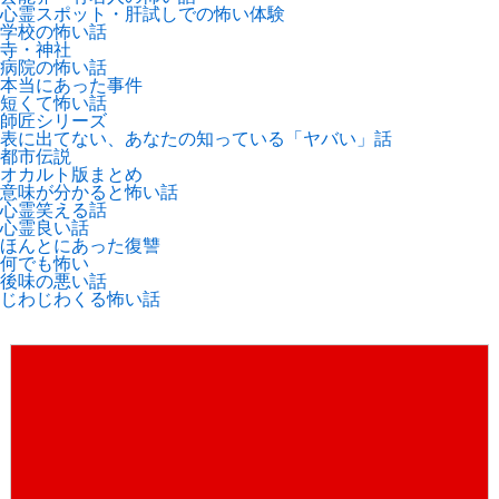
心霊スポット・肝試しでの怖い体験
学校の怖い話
寺・神社
病院の怖い話
本当にあった事件
短くて怖い話
師匠シリーズ
表に出てない、あなたの知っている「ヤバい」話
都市伝説
オカルト版まとめ
意味が分かると怖い話
心霊笑える話
心霊良い話
ほんとにあった復讐
何でも怖い
後味の悪い話
じわじわくる怖い話