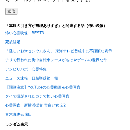
「車線の引き方が無理ありすぎ」と関連する話（怖い映像）
怖い心霊映像 BEST3
死後結婚
「怪しいお米セシウムさん」 東海テレビ番組中に不謹慎な表示
チリで行われた街中自転車レースがもはやゲームの世界な件
アンビリバボー心霊特集
ニュース速報 日航墜落第一報
【閲覧注意】YouTubeの心霊動画＆心霊写真
タイで撮影されたガチで怖い心霊写真
心霊調査 新横浜援交 青白い女 2/2
青木真也vs廣田
ランダム表示