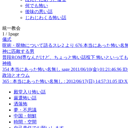
何でも怖い
後味の悪い話
じわじわくる怖い話
統一教会
1 / 1page
儀式
呪術・呪物について語るスレ2 より 676 本当にあった怖い名無し New! 20
神に匹敵する男
普段ROM専なんだけど、ちょっと怖い話投下 怖いといって
神格
354 本当にあった怖い名無し sage 2011/06/10(金) 01:21:
政治とオウム
365 : 本当にあった怖い名無し : 2012/06/17(日) 14:57:31
殿堂入り怖い話
厳選怖い話
洒落怖
夢・不思議
中国・朝鮮
時間・空間
自己責任でお願いします