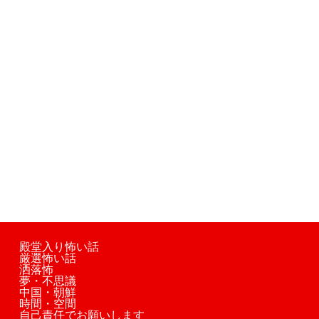
殿堂入り怖い話
厳選怖い話
洒落怖
夢・不思議
中国・朝鮮
時間・空間
自己責任でお願いします