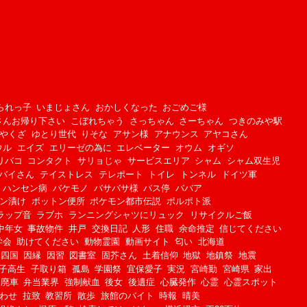
られっ子
いまじょさん
おかしくなった
おごめご様
さんお帰り下さい
こぼれちゃう
さっちゃん
さーちゃん
つきのみや駅
やくざ
ゆとり世代
りそな
アサン様
アナウンス
アヤコさん
ウル
エイズ
エリーゼの為に
エレベーター
オウム
オギソ
リバコ
コンタクト
サリョじゃ
サービスエリア
シャム
シャム双生児
バイさん
テイストレス
テレポート
トイレ
トンネル
ドイツ軍
ハンセン病
バケモノ
バサバサ様
バス停
ババア
ン漬け
ボットン便所
ポケモン都市伝説
ポルポト派
ラップ音
ラブホ
ランニングシャツにリュック
リサイクルご飯
中年女
事故物件
井戸
交換日記
人形
住職
余命推定
信じてください
学会
助けてください
動物霊園
動画サイト
匂い
北海道
四国
因縁
因習
図書室
固芥さん
土着信仰
地獄
地鎮祭
地震
子高生
子取り箱
孤島
学園祭
宜保愛子
実況
宮崎勤
宮崎県
家出
廃車
弁当業界
強制献血
後女
後遺症
心臓発作
心霊
心霊スポット
わせ
拉致
教習所
散歩
旅館のバイト
時報
晴美