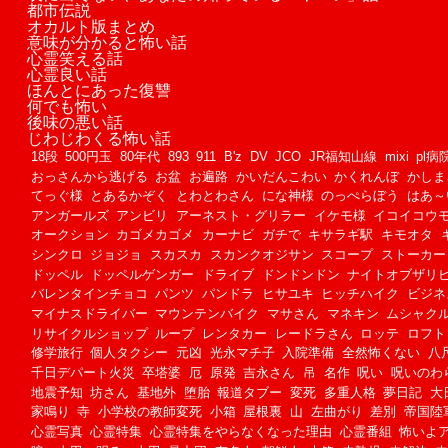
都市伝説
オカルト版まとめ
意味が分かると怖い話
心霊笑える話
心霊良い話
ほんとにあった復讐
何でも怖い
後味の悪い話
じわじわくる怖い話
18段
500円玉
80年代
893
911
B'z
DV
JCO
JR福知山線
mixi
pl病
おっさんから逃げる
お盆
お遍路
かいだんこわい
かくれんぼ
かしま
てっぐ様
とあるかぞく
とわとわさん
にな神様
のっぺらぼう
はあ～
アンガールズ
アンビリ
アーネスト・グリラー
イケモ様
イコイコウ
オークション
カゴメカゴメ
カーナビ
ガチで
キサラギ駅
キモオタ
シンクロ
ジョジョ
スカスカ
スカンクオジサン
スコープ
ストーカー
ドッペル
ドッペルゲンガー
ドライブ
ドンドンドン
ナイトオブザリ
バレンタインチョコ
パンツ
パンドラ
ヒサユキ
ヒッチハイク
ビジネ
マイナスドライバー
マウンテンバイク
マサさん
マネキン
ムシャク
リサイクルショップ
ループ
レンタカー
レードラさん
ロッテ
ロフト
修学旅行
個人タクシー
元凶
光永マチ子
入院準備
全然怖くない
八
千日デパート火災
卒塔婆
厄
原発
吉永さん
吊
名作
呪い
呪いのわ
地震予知
坊さん
基地外
堕胎
報道タブー
変死
多重人格
夢日記
大
家鳴り
寺
小学校の教師変死
小箱
屋根裏
山
左曲がり
差別
帝国陸
心霊写真
心霊特集
心霊特集をやらなくなった理由
心霊番組
怖いよ