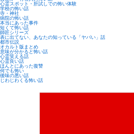
心霊スポット・肝試しでの怖い体験
学校の怖い話
寺・神社
病院の怖い話
本当にあった事件
短くて怖い話
師匠シリーズ
表に出てない、あなたの知っている「ヤバい」話
都市伝説
オカルト版まとめ
意味が分かると怖い話
心霊笑える話
心霊良い話
ほんとにあった復讐
何でも怖い
後味の悪い話
じわじわくる怖い話