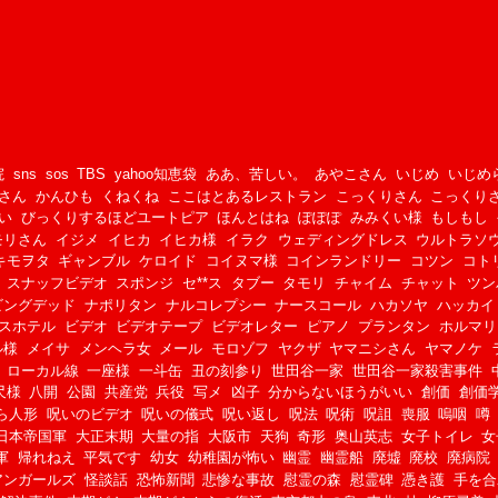
院
sns
sos
TBS
yahoo知恵袋
ああ、苦しい。
あやこさん
いじめ
いじめ
さん
かんひも
くねくね
ここはとあるレストラン
こっくりさん
こっくり
い
びっくりするほどユートピア
ほんとはね
ぽぽぽ
みみくい様
もしもし
モリさん
イジメ
イヒカ
イヒカ様
イラク
ウェディングドレス
ウルトラソ
キモヲタ
ギャンブル
ケロイド
コイヌマ様
コインランドリー
コツン
コト
スナッフビデオ
スポンジ
セ**ス
タブー
タモリ
チャイム
チャット
ツン
ビングデッド
ナポリタン
ナルコレプシー
ナースコール
ハカソヤ
ハッカイ
スホテル
ビデオ
ビデオテープ
ビデオレター
ピアノ
プランタン
ホルマリ
ル様
メイサ
メンヘラ女
メール
モロゾフ
ヤクザ
ヤマニシさん
ヤマノケ
ローカル線
一座様
一斗缶
丑の刻参り
世田谷一家
世田谷一家殺害事件
尺様
八開
公園
共産党
兵役
写メ
凶子
分からないほうがいい
創価
創価
ら人形
呪いのビデオ
呪いの儀式
呪い返し
呪法
呪術
呪詛
喪服
嗚咽
噂
日本帝国軍
大正末期
大量の指
大阪市
天狗
奇形
奥山英志
女子トイレ
女
軍
帰れねえ
平気です
幼女
幼稚園が怖い
幽霊
幽霊船
廃墟
廃校
廃病院
アンガールズ
怪談話
恐怖新聞
悲惨な事故
慰霊の森
慰霊碑
憑き護
手を合