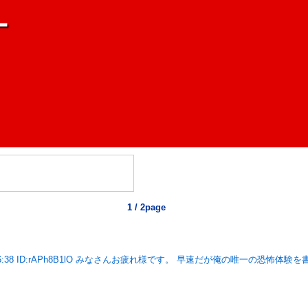
ー
1 / 2page
21:36:38 ID:rAPh8B1lO みなさんお疲れ様です。 早速だが俺の唯一の恐怖体験を