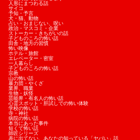
人形にまつわる話
サイコ
予知・予言
犬・猫、動物
占い・おまじない、呪い
政治・マスコミ・企業
ストーカー・きちがいの話
子どものころの怖い話
田舎・地方の習慣
怖い映像
ホテル・旅館
エレベーター・密室
一人暮らし
子どものころの怖い話
宗教
山の怖い話
暴力団・やくざ
業界、職業
生物・妖怪
芸能界・有名人の怖い話
心霊スポット・肝試しでの怖い体験
学校の怖い話
寺・神社
病院の怖い話
本当にあった事件
短くて怖い話
師匠シリーズ
表に出てない、あなたの知っている「ヤバい」話