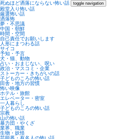
死ぬほど洒落にならない怖い話
toggle navigation
殿堂入り怖い話
厳選怖い話
洒落怖
夢・不思議
中国・朝鮮
時間・空間
自己責任でお願いします
人形にまつわる話
サイコ
予知・予言
犬・猫、動物
占い・おまじない、呪い
政治・マスコミ・企業
ストーカー・きちがいの話
子どものころの怖い話
田舎・地方の習慣
怖い映像
ホテル・旅館
エレベーター・密室
一人暮らし
子どものころの怖い話
宗教
山の怖い話
暴力団・やくざ
業界、職業
生物・妖怪
芸能界・有名人の怖い話