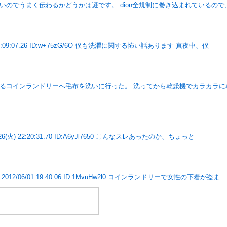
いのでうまく伝わるかどうかは謎です。 dion全規制に巻き込まれているので
 16:09:07.26 ID:w+75zG/6O 僕も洗濯に関する怖い話あります 真夜中、僕
あるコインランドリーへ毛布を洗いに行った。 洗ってから乾燥機でカラカラ
26(火) 22:20:31.70 ID:A6yJl7650 こんなスレあったのか、ちょっと
12/06/01 19:40:06 ID:1MvuHw2l0 コインランドリーで女性の下着が盗ま