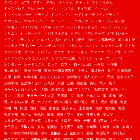
スポンジ
セ**ス
タブー
タモリ
チャイム
チャット
ツンバイさん
テイストレス
テレポート
トイレ
トンネル
ドイツ軍
ドッペル
ドッペルゲンガー
ドライブ
ドンドンドン
ナイトオブザリビングデッド
ナポリタン
ナルコレプシー
ナースコール
ハカソヤ
ハッカイ
ハンセン病
バケモノ
バサバサ様
バス停
ババア
バレンタインチョコ
パンツ
パンドラ
ヒサユキ
ヒッチハイク
ビジネスホテル
ビデオ
ビデオテープ
ビデオレター
ピアノ
プランタン
ホルマリン漬け
ボットン便所
ポケモン都市伝説
ポルポト派
マイナスドライバー
マウンテンバイク
マサさん
マネキン
ムシャクル様
メイサ
メンヘラ女
メール
モロゾフ
ヤクザ
ヤマニシさん
ヤマノケ
ラップ音
ラブホ
ランニングシャツにリュック
リサイクルご飯
リサイクルショップ
ループ
レンタカー
レードラさん
ロッテ
ロフト
ローカル線
一座様
一斗缶
丑の刻参り
世田谷一家
世田谷一家殺害事件
中年女
事故物件
井戸
交換日記
人形
住職
余命推定
信じてください
修学旅行
個人タクシー
元凶
光永マチ子
入院準備
全然怖くない
八尺様
八開
公園
共産党
兵役
写メ
凶子
分からないほうがいい
創価
創価学会
助けてください
動物霊園
動画サイト
匂い
北海道
千日デパート火災
卒塔婆
厄
原発
吉永さん
吊
名作
呪い
呪いのわら人形
呪いのビデオ
呪いの儀式
呪い返し
呪法
呪術
呪詛
喪服
嗚咽
噂
四国
因縁
因習
図書室
固芥さん
土着信仰
地獄
地鎮祭
地震
地震予知
坊さん
基地外
堕胎
報道タブー
変死
多重人格
夢日記
大日本帝国軍
大正末期
大量の指
大阪市
天狗
奇形
奥山英志
女子トイレ
女子高生
子取り箱
孤島
学園祭
宜保愛子
実況
宮崎勤
宮崎県
家出
家鳴り
寺
小学校の教師変死
小箱
屋根裏
山
左曲がり
差別
帝国陸軍
帰れねえ
平気です
幼女
幼稚園が怖い
幽霊
幽霊船
廃墟
廃校
廃病院
廃車
弁当業界