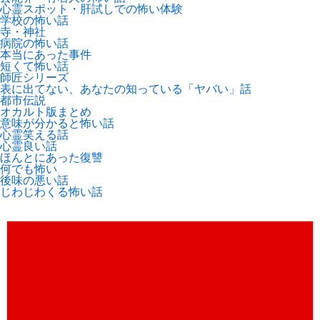
心霊スポット・肝試しでの怖い体験
学校の怖い話
寺・神社
病院の怖い話
本当にあった事件
短くて怖い話
師匠シリーズ
表に出てない、あなたの知っている「ヤバい」話
都市伝説
オカルト版まとめ
意味が分かると怖い話
心霊笑える話
心霊良い話
ほんとにあった復讐
何でも怖い
後味の悪い話
じわじわくる怖い話