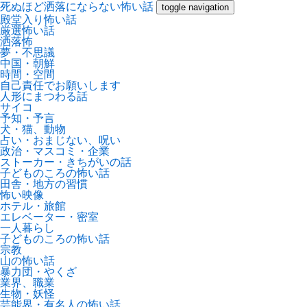
死ぬほど洒落にならない怖い話
toggle navigation
殿堂入り怖い話
厳選怖い話
洒落怖
夢・不思議
中国・朝鮮
時間・空間
自己責任でお願いします
人形にまつわる話
サイコ
予知・予言
犬・猫、動物
占い・おまじない、呪い
政治・マスコミ・企業
ストーカー・きちがいの話
子どものころの怖い話
田舎・地方の習慣
怖い映像
ホテル・旅館
エレベーター・密室
一人暮らし
子どものころの怖い話
宗教
山の怖い話
暴力団・やくざ
業界、職業
生物・妖怪
芸能界・有名人の怖い話