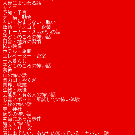
人形にまつわる話
サイコ
予知・予言
犬・猫、動物
占い・おまじない、呪い
政治・マスコミ・企業
ストーカー・きちがいの話
子どものころの怖い話
田舎・地方の習慣
怖い映像
ホテル・旅館
エレベーター・密室
一人暮らし
子どものころの怖い話
宗教
山の怖い話
暴力団・やくざ
業界、職業
生物・妖怪
芸能界・有名人の怖い話
心霊スポット・肝試しでの怖い体験
学校の怖い話
寺・神社
病院の怖い話
本当にあった事件
短くて怖い話
師匠シリーズ
表に出てない、あなたの知っている「ヤバい」話