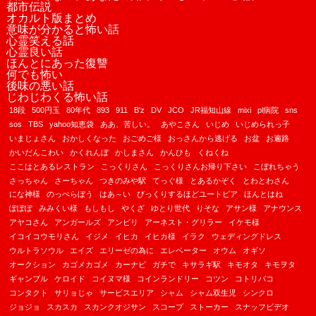
都市伝説
オカルト版まとめ
意味が分かると怖い話
心霊笑える話
心霊良い話
ほんとにあった復讐
何でも怖い
後味の悪い話
じわじわくる怖い話
18段
500円玉
80年代
893
911
B'z
DV
JCO
JR福知山線
mixi
pl病院
sns
sos
TBS
yahoo知恵袋
ああ、苦しい。
あやこさん
いじめ
いじめられっ子
いまじょさん
おかしくなった
おごめご様
おっさんから逃げる
お盆
お遍路
かいだんこわい
かくれんぼ
かしまさん
かんひも
くねくね
ここはとあるレストラン
こっくりさん
こっくりさんお帰り下さい
こぼれちゃう
さっちゃん
さーちゃん
つきのみや駅
てっぐ様
とあるかぞく
とわとわさん
にな神様
のっぺらぼう
はあ～い
びっくりするほどユートピア
ほんとはね
ぽぽぽ
みみくい様
もしもし
やくざ
ゆとり世代
りそな
アサン様
アナウンス
アヤコさん
アンガールズ
アンビリ
アーネスト・グリラー
イケモ様
イコイコウモリさん
イジメ
イヒカ
イヒカ様
イラク
ウェディングドレス
ウルトラソウル
エイズ
エリーゼの為に
エレベーター
オウム
オギソ
オークション
カゴメカゴメ
カーナビ
ガチで
キサラギ駅
キモオタ
キモヲタ
ギャンブル
ケロイド
コイヌマ様
コインランドリー
コツン
コトリバコ
コンタクト
サリョじゃ
サービスエリア
シャム
シャム双生児
シンクロ
ジョジョ
スカスカ
スカンクオジサン
スコープ
ストーカー
スナッフビデオ