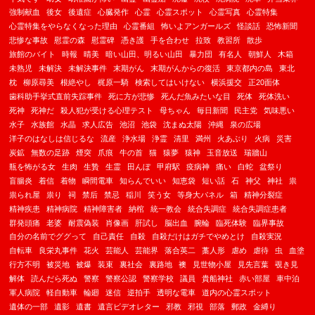
強制献血
後女
後遺症
心臓発作
心霊
心霊スポット
心霊写真
心霊特集
心霊特集をやらなくなった理由
心霊番組
怖いよアンガールズ
怪談話
恐怖新聞
悲惨な事故
慰霊の森
慰霊碑
憑き護
手を合わせ
拉致
教習所
散歩
旅館のバイト
時報
晴美
暗い山田、明るい山田
暴力団
有名人
朝鮮人
木箱
未熟児
未解決
未解決事件
末期がん
末期がんからの復活
東京都内の島
東北
枕
柳原尋美
根絶やし
梶原一騎
検索してはいけない
横浜援交
正20面体
歯科助手挙式直前失踪事件
死に方が悲惨
死んだ魚みたいな目
死体
死体洗い
死神
死神だ
殺人犯が受ける心理テスト
母ちゃん
毎日新聞
民主党
気味悪い
水子
水族館
水晶
求人広告
池沼
池袋
沈まぬ太陽
沖縄
泉の広場
洋子のはなしは信じるな
流産
浄水場
浄霊
清里
満州
火あぶり
火病
災害
炭鉱
無数の足跡
煙突
爪痕
牛の首
猫
猿夢
猿神
玉音放送
瑞牆山
瓶を怖がる女
生肉
生贄
生霊
田んぼ
甲府駅
疫病神
痛い
白蛇
盆祭り
盲腸炎
着信
着物
瞬間電車
知らんでいい
知恵袋
短い話
石
神父
神社
祟
祟られ屋
祟り
祠
禁后
禁忌
稲川
笑う女
等身大パネル
箱
精神分裂症
精神疾患
精神病院
精神障害者
納棺
統一教会
統合失調症
統合失調症患者
群発頭痛
老婆
耐震偽装
肖像画
肝試し
脳出血
腕輪
臨死体験
臨界事故
自分の名前でググって
自己責任
自殺
自殺だけはガチでやめとけ
自殺実況
自転車
良栄丸事件
花火
芸能人
芸能界
落合英二
藁人形
虐め
虐待
虫
血塗
行方不明
被災地
被爆
装束
裏社会
裏路地
襖
見世物小屋
見先言葉
覗き見
解体
読んだら死ぬ
警察
警察公認
警察学校
議員
貴船神社
赤い部屋
車中泊
軍人病院
軽自動車
輪廻
迷信
逆拍手
透明な電車
道内の心霊スポット
遺体の一部
遺影
遺書
遺言ビデオレター
邪教
邪視
部落
郵政
金縛り