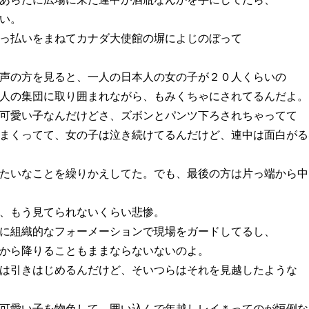
い。
っ払いをまねてカナダ大使館の塀によじのぼって
声の方を見ると、一人の日本人の女の子が２０人くらいの
人の集団に取り囲まれながら、もみくちゃにされてるんだよ。
可愛い子なんだけどさ、ズボンとパンツ下ろされちゃってて
まくってて、女の子は泣き続けてるんだけど、連中は面白がる
たいなことを繰りかえしてた。でも、最後の方は片っ端から中
、もう見てられないくらい悲惨。
に組織的なフォーメーションで現場をガードしてるし、
から降りることもままならないないのよ。
は引きはじめるんだけど、そいつらはそれを見越したような
可愛い子を物色して、囲い込んで年越しレイ＊ってのが恒例な