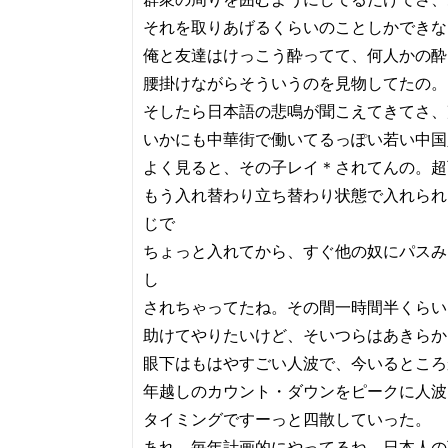
それを取りあげるくらいのことしかできな
俺と友達はけっこう酔ってて、何人かの酔
腰掛けながらそういうのを見物してたの。
そしたら日本語の悲鳴が聞こえてきてさ、
いかにも中華街で働いてるっぽい若い中国
よく見ると、その子レイ＊されてんの。超
もう入れ替わり立ち替わり状態で入れられ
じで
ちょっと入れてから、すぐ他の奴にパスみ
し
されちゃってたね。その間一時間半くらい
助けてやりたいけど、そいつらはあきらか
眼下はもはやすごい人波で、今いるところ
年越しのカウント・ダウンをピークに人波
タイミングですーっと四散していった。
あれ、毎年計画的にやってるね。日本人の