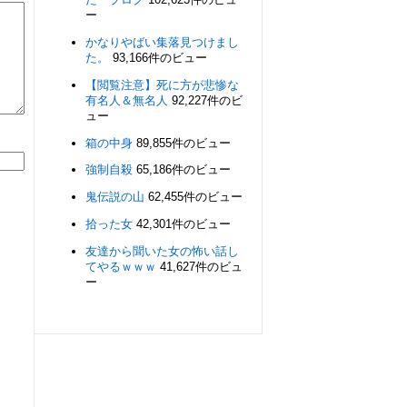
ー
かなりやばい集落見つけまし
た。
93,166件のビュー
【閲覧注意】死に方が悲惨な
有名人＆無名人
92,227件のビ
ュー
箱の中身
89,855件のビュー
強制自殺
65,186件のビュー
鬼伝説の山
62,455件のビュー
拾った女
42,301件のビュー
友達から聞いた女の怖い話し
てやるｗｗｗ
41,627件のビュ
ー