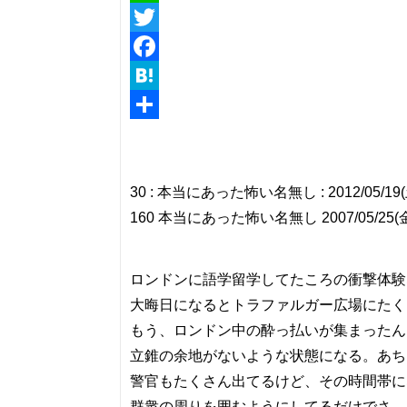
Line
Twitter
Facebook
Hatena
共
有
30 : 本当にあった怖い名無し : 2012/05/19(土) 
160 本当にあった怖い名無し 2007/05/25(金) 0
ロンドンに語学留学してたころの衝撃体験
大晦日になるとトラファルガー広場にたく
もう、ロンドン中の酔っ払いが集まったん
立錐の余地がないような状態になる。あち
警官もたくさん出てるけど、その時間帯に
群衆の周りを囲むようにしてるだけでさ、