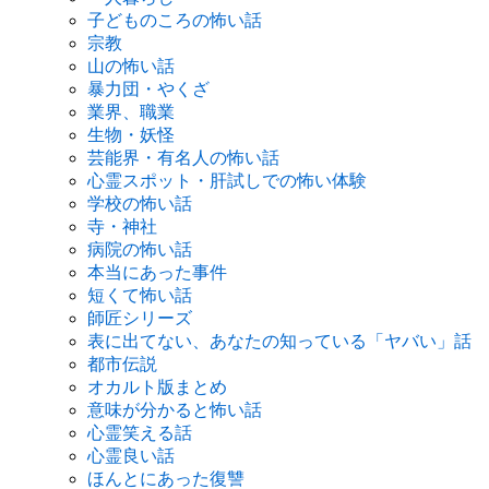
子どものころの怖い話
宗教
山の怖い話
暴力団・やくざ
業界、職業
生物・妖怪
芸能界・有名人の怖い話
心霊スポット・肝試しでの怖い体験
学校の怖い話
寺・神社
病院の怖い話
本当にあった事件
短くて怖い話
師匠シリーズ
表に出てない、あなたの知っている「ヤバい」話
都市伝説
オカルト版まとめ
意味が分かると怖い話
心霊笑える話
心霊良い話
ほんとにあった復讐