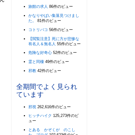
旅館の求人
86件のビュー
かなりやばい集落見つけまし
た。
81件のビュー
コトリバコ
56件のビュー
【閲覧注意】死に方が悲惨な
有名人＆無名人
55件のビュー
危険な好奇心
52件のビュー
霊と同棲
49件のビュー
邪教
42件のビュー
全期間でよく見られ
ています
邪視
262,616件のビュー
ヒッチハイク
125,273件のビ
ュー
とある かぞくが のこし
た ブログ
102,623件のビュ