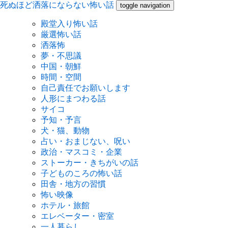
死ぬほど洒落にならない怖い話
toggle navigation
殿堂入り怖い話
厳選怖い話
洒落怖
夢・不思議
中国・朝鮮
時間・空間
自己責任でお願いします
人形にまつわる話
サイコ
予知・予言
犬・猫、動物
占い・おまじない、呪い
政治・マスコミ・企業
ストーカー・きちがいの話
子どものころの怖い話
田舎・地方の習慣
怖い映像
ホテル・旅館
エレベーター・密室
一人暮らし