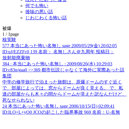
何でも怖い
後味の悪い話
じわじわくる怖い話
被爆
1 / 1page
核実験
577 本当にあった怖い名無し sage 2009/05/29(金) 20:02:05
ID:uJ/EZZFc0 139 名前： 名無しさん＠九周年 投稿日：
放射能廃棄物
384 : 本当にあった怖い名無し : 2009/08/26(水) 10:29:03
ID:c83n/gaa0 >>369 都市伝説じゃなくて海外に実際あった話
集団
中学の修学旅行で泊まった旅館は、原爆ドームのすぐ近く
で、部屋によっては、窓からドームが良く見える。 で、私
達の部屋からも木々の間からドームが見えた訳なんだけど、
死なせられない
24 本当にあった怖い名無し sage 2006/10/15(日) 02:09:41
ID:lLO+L+yO0 JCOの起こした臨界事故 969 名前：U-名無