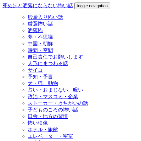
死ぬほど洒落にならない怖い話
toggle navigation
殿堂入り怖い話
厳選怖い話
洒落怖
夢・不思議
中国・朝鮮
時間・空間
自己責任でお願いします
人形にまつわる話
サイコ
予知・予言
犬・猫、動物
占い・おまじない、呪い
政治・マスコミ・企業
ストーカー・きちがいの話
子どものころの怖い話
田舎・地方の習慣
怖い映像
ホテル・旅館
エレベーター・密室