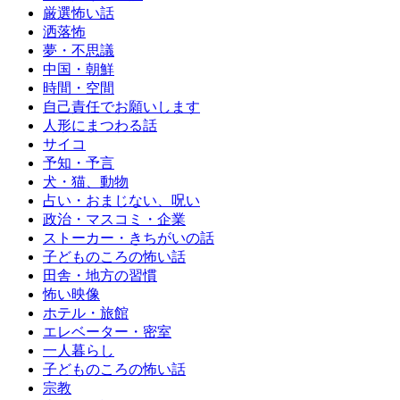
厳選怖い話
洒落怖
夢・不思議
中国・朝鮮
時間・空間
自己責任でお願いします
人形にまつわる話
サイコ
予知・予言
犬・猫、動物
占い・おまじない、呪い
政治・マスコミ・企業
ストーカー・きちがいの話
子どものころの怖い話
田舎・地方の習慣
怖い映像
ホテル・旅館
エレベーター・密室
一人暮らし
子どものころの怖い話
宗教