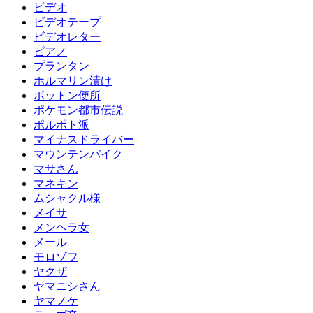
ビデオ
ビデオテープ
ビデオレター
ピアノ
プランタン
ホルマリン漬け
ボットン便所
ポケモン都市伝説
ポルポト派
マイナスドライバー
マウンテンバイク
マサさん
マネキン
ムシャクル様
メイサ
メンヘラ女
メール
モロゾフ
ヤクザ
ヤマニシさん
ヤマノケ