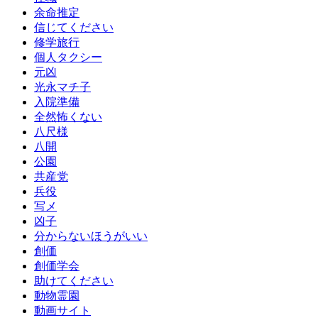
余命推定
信じてください
修学旅行
個人タクシー
元凶
光永マチ子
入院準備
全然怖くない
八尺様
八開
公園
共産党
兵役
写メ
凶子
分からないほうがいい
創価
創価学会
助けてください
動物霊園
動画サイト