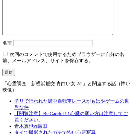
名前
次回のコメントで使用するためブラウザーに自分の名
前、メールアドレス、サイトを保存する。
「心霊調査 新横浜援交 青白い女 2/2」と関連する話（怖い
映像）
チリで行われた街中自転車レースがもはやゲームの世
界な件
【閲覧注意】Be Careful ! ! 心臓の弱い方は注意してご
覧ください。
青木真也vs廣田
タイで撮影されたガチで怖い心霊写真