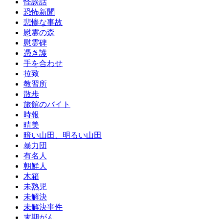
怪談話
恐怖新聞
悲惨な事故
慰霊の森
慰霊碑
憑き護
手を合わせ
拉致
教習所
散歩
旅館のバイト
時報
晴美
暗い山田、明るい山田
暴力団
有名人
朝鮮人
木箱
未熟児
未解決
未解決事件
末期がん