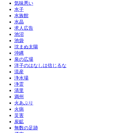
気味悪い
水子
水族館
水晶
求人広告
池沼
池袋
沈まぬ太陽
沖縄
泉の広場
洋子のはなしは信じるな
流産
浄水場
浄霊
清里
満州
火あぶり
火病
災害
炭鉱
無数の足跡