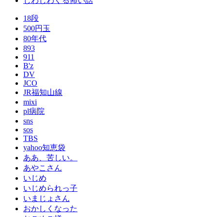
じわじわくる怖い話
18段
500円玉
80年代
893
911
B'z
DV
JCO
JR福知山線
mixi
pl病院
sns
sos
TBS
yahoo知恵袋
ああ、苦しい。
あやこさん
いじめ
いじめられっ子
いまじょさん
おかしくなった