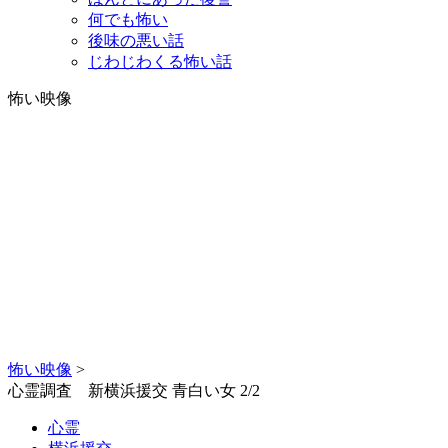
何でも怖い
後味の悪い話
じわじわくる怖い話
怖い映像
怖い映像
>
心霊調査 新横浜援交 青白い女 2/2
心霊