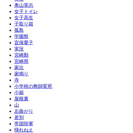
奥山英志
女子トイレ
女子高生
子取り箱
孤島
学園祭
宜保愛子
実況
宮崎勤
宮崎県
家出
家鳴り
寺
小学校の教師変死
小箱
屋根裏
山
左曲がり
差別
帝国陸軍
帰れねえ