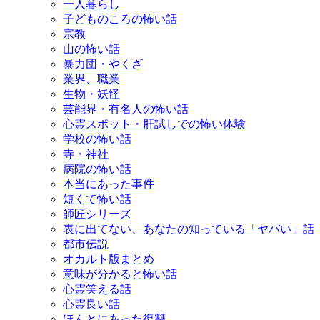
一人暮らし
子どものころの怖い話
宗教
山の怖い話
暴力団・やくざ
業界、職業
生物・妖怪
芸能界・有名人の怖い話
心霊スポット・肝試しでの怖い体験
学校の怖い話
寺・神社
病院の怖い話
本当にあった事件
短くて怖い話
師匠シリーズ
表に出てない、あなたの知っている「ヤバい」話
都市伝説
オカルト版まとめ
意味が分かると怖い話
心霊笑える話
心霊良い話
ほんとにあった復讐