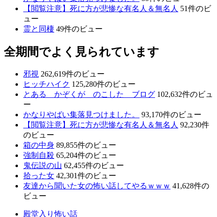
【閲覧注意】死に方が悲惨な有名人＆無名人
51件のビ
ュー
霊と同棲
49件のビュー
全期間でよく見られています
邪視
262,619件のビュー
ヒッチハイク
125,280件のビュー
とある かぞくが のこした ブログ
102,632件のビュ
ー
かなりやばい集落見つけました。
93,170件のビュー
【閲覧注意】死に方が悲惨な有名人＆無名人
92,230件
のビュー
箱の中身
89,855件のビュー
強制自殺
65,204件のビュー
鬼伝説の山
62,455件のビュー
拾った女
42,301件のビュー
友達から聞いた女の怖い話してやるｗｗｗ
41,628件の
ビュー
殿堂入り怖い話