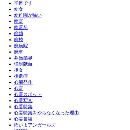
平気です
幼女
幼稚園が怖い
幽霊
幽霊船
廃墟
廃校
廃病院
廃車
弁当業界
強制献血
後女
後遺症
心臓発作
心霊
心霊スポット
心霊写真
心霊特集
心霊特集をやらなくなった理由
心霊番組
怖いよアンガールズ