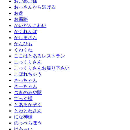
おごめご様
おっさんから逃げる
お盆
お遍路
かいだんこわい
かくれんぼ
かしまさん
かんひも
くねくね
ここはとあるレストラン
こっくりさん
こっくりさんお帰り下さい
こぼれちゃう
さっちゃん
さーちゃん
つきのみや駅
てっぐ様
とあるかぞく
とわとわさん
にな神様
のっぺらぼう
はあ～い