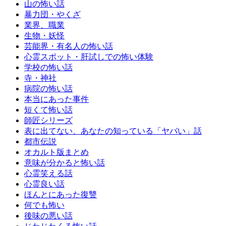
山の怖い話
暴力団・やくざ
業界、職業
生物・妖怪
芸能界・有名人の怖い話
心霊スポット・肝試しでの怖い体験
学校の怖い話
寺・神社
病院の怖い話
本当にあった事件
短くて怖い話
師匠シリーズ
表に出てない、あなたの知っている「ヤバい」話
都市伝説
オカルト版まとめ
意味が分かると怖い話
心霊笑える話
心霊良い話
ほんとにあった復讐
何でも怖い
後味の悪い話