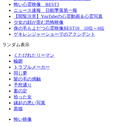
怖い心霊映像 BEST3
ニュース速報 日航墜落第一報
【閲覧注意】YouTubeの心霊動画＆心霊写真
少女の顔が歪む恐怖映像
身の毛もよだつ心霊映像BEST10 10位～6位
ゲキレンジャーショーでのアクシデント
ランダム表示
くたびれたリーマン
輪廻
トラブルメーカー
同じ夢
髪の毛の感触
予想通り
案の定
拾った女
縁起の悪い写真
黒猫
怖い映像