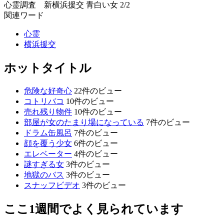
心霊調査 新横浜援交 青白い女 2/2
関連ワード
心霊
横浜援交
ホットタイトル
危険な好奇心
22件のビュー
コトリバコ
10件のビュー
売れ残り物件
10件のビュー
部屋が女のたまり場になっている
7件のビュー
ドラム缶風呂
7件のビュー
顔を覆う少女
6件のビュー
エレベーター
4件のビュー
謎すぎる女
3件のビュー
地獄のバス
3件のビュー
スナッフビデオ
3件のビュー
ここ1週間でよく見られています