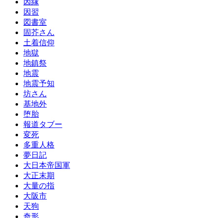
因縁
因習
図書室
固芥さん
土着信仰
地獄
地鎮祭
地震
地震予知
坊さん
基地外
堕胎
報道タブー
変死
多重人格
夢日記
大日本帝国軍
大正末期
大量の指
大阪市
天狗
奇形