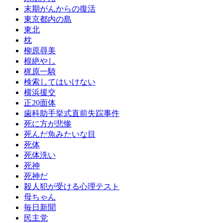
末期がんからの復活
東京都内の島
東北
枕
柳原尋美
根絶やし
梶原一騎
検索してはいけない
横浜援交
正20面体
歯科助手挙式直前失踪事件
死に方が悲惨
死んだ魚みたいな目
死体
死体洗い
死神
死神だ
殺人犯が受ける心理テスト
母ちゃん
毎日新聞
民主党