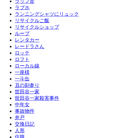
ラップ音
ラブホ
ランニングシャツにリュック
リサイクルご飯
リサイクルショップ
ループ
レンタカー
レードラさん
ロッテ
ロフト
ローカル線
一座様
一斗缶
丑の刻参り
世田谷一家
世田谷一家殺害事件
中年女
事故物件
井戸
交換日記
人形
住職