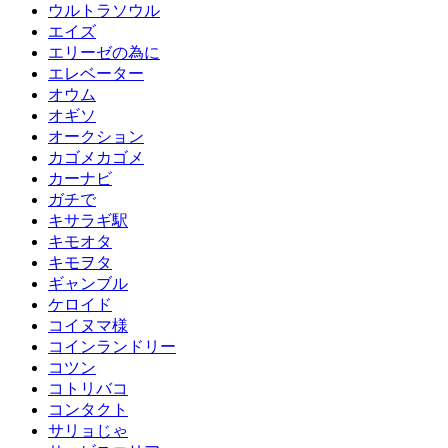
ウルトラソウル
エイズ
エリーゼの為に
エレベーター
オウム
オギソ
オークション
カゴメカゴメ
カーナビ
ガチで
キサラギ駅
キモオタ
キモヲタ
ギャンブル
ケロイド
コイヌマ様
コインランドリー
コツン
コトリバコ
コンタクト
サリョじゃ