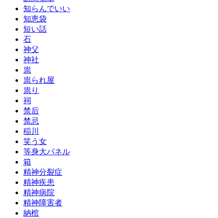
知らんでいい
知恵袋
短い話
石
神父
神社
祟
祟られ屋
祟り
祠
禁后
禁忌
稲川
笑う女
等身大パネル
箱
精神分裂症
精神疾患
精神病院
精神障害者
納棺