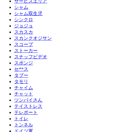
サービスエリア
シャム
シャム双生児
シンクロ
ジョジョ
スカスカ
スカンクオジサン
スコープ
ストーカー
スナッフビデオ
スポンジ
セ**ス
タブー
タモリ
チャイム
チャット
ツンバイさん
テイストレス
テレポート
トイレ
トンネル
ドイツ軍