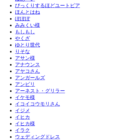
びっくりするほどユートピア
ほんとはね
ぽぽぽ
みみくい様
もしもし
やくざ
ゆとり世代
りそな
アサン様
アナウンス
アヤコさん
アンガールズ
アンビリ
アーネスト・グリラー
イケモ様
イコイコウモリさん
イジメ
イヒカ
イヒカ様
イラク
ウェディングドレス