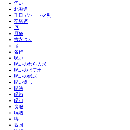
匂い
北海道
千日デパート火災
卒塔婆
厄
原発
吉永さん
吊
名作
呪い
呪いのわら人形
呪いのビデオ
呪いの儀式
呪い返し
呪法
呪術
呪詛
喪服
嗚咽
噂
四国