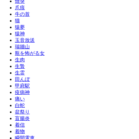
煙突
爪痕
牛の首
猫
猿夢
猿神
玉音放送
瑞牆山
瓶を怖がる女
生肉
生贄
生霊
田んぼ
甲府駅
疫病神
痛い
白蛇
盆祭り
盲腸炎
着信
着物
瞬間電車