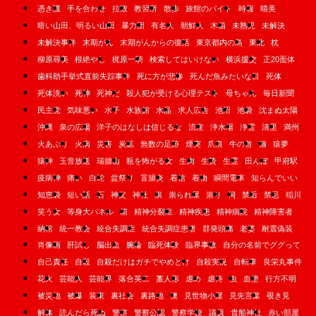
憑き護
手を合わせ
拉致
教習所
散歩
旅館のバイト
時報
晴美
暗い山田、明るい山田
暴力団
有名人
朝鮮人
木箱
未熟児
未解決
未解決事件
末期がん
末期がんからの復活
東京都内の島
東北
枕
柳原尋美
根絶やし
梶原一騎
検索してはいけない
横浜援交
正20面体
歯科助手挙式直前失踪事件
死に方が悲惨
死んだ魚みたいな目
死体
死体洗い
死神
死神だ
殺人犯が受ける心理テスト
母ちゃん
毎日新聞
民主党
気味悪い
水子
水族館
水晶
求人広告
池沼
池袋
沈まぬ太陽
沖縄
泉の広場
洋子のはなしは信じるな
流産
浄水場
浄霊
清里
満州
火あぶり
火病
災害
炭鉱
無数の足跡
煙突
爪痕
牛の首
猫
猿夢
猿神
玉音放送
瑞牆山
瓶を怖がる女
生肉
生贄
生霊
田んぼ
甲府駅
疫病神
痛い
白蛇
盆祭り
盲腸炎
着信
着物
瞬間電車
知らんでいい
知恵袋
短い話
石
神父
神社
祟
祟られ屋
祟り
祠
禁后
禁忌
稲川
笑う女
等身大パネル
箱
精神分裂症
精神疾患
精神病院
精神障害者
納棺
統一教会
統合失調症
統合失調症患者
群発頭痛
老婆
耐震偽装
肖像画
肝試し
脳出血
腕輪
臨死体験
臨界事故
自分の名前でググって
自己責任
自殺
自殺だけはガチでやめとけ
自殺実況
自転車
良栄丸事件
花火
芸能人
芸能界
落合英二
藁人形
虐め
虐待
虫
血塗
行方不明
被災地
被爆
装束
裏社会
裏路地
襖
見世物小屋
見先言葉
覗き見
解体
読んだら死ぬ
警察
警察公認
警察学校
議員
貴船神社
赤い部屋