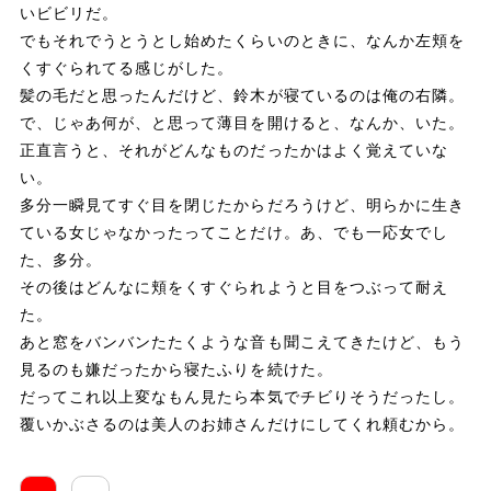
いビビリだ。
でもそれでうとうとし始めたくらいのときに、なんか左頬を
くすぐられてる感じがした。
髪の毛だと思ったんだけど、鈴木が寝ているのは俺の右隣。
で、じゃあ何が、と思って薄目を開けると、なんか、いた。
正直言うと、それがどんなものだったかはよく覚えていな
い。
多分一瞬見てすぐ目を閉じたからだろうけど、明らかに生き
ている女じゃなかったってことだけ。あ、でも一応女でし
た、多分。
その後はどんなに頬をくすぐられようと目をつぶって耐え
た。
あと窓をバンバンたたくような音も聞こえてきたけど、もう
見るのも嫌だったから寝たふりを続けた。
だってこれ以上変なもん見たら本気でチビりそうだったし。
覆いかぶさるのは美人のお姉さんだけにしてくれ頼むから。