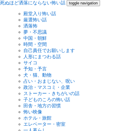
死ぬほど洒落にならない怖い話
toggle navigation
殿堂入り怖い話
厳選怖い話
洒落怖
夢・不思議
中国・朝鮮
時間・空間
自己責任でお願いします
人形にまつわる話
サイコ
予知・予言
犬・猫、動物
占い・おまじない、呪い
政治・マスコミ・企業
ストーカー・きちがいの話
子どものころの怖い話
田舎・地方の習慣
怖い映像
ホテル・旅館
エレベーター・密室
一人暮らし