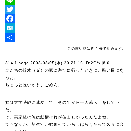
L
i
T
n
w
F
e
i
a
H
t
c
a
共
この怖い話は約 4 分で読めます。
t
e
t
有
814 1 sage 2008/03/05(水) 20:21:16 ID:2O/xij8l0
e
b
e
友だちの鈴木（仮）の家に遊びに行ったときに、酷い目にあ
r
o
n
った。
o
a
ちょっと長いかも、ごめん。
k
奴は大学受験に成功して、その年から一人暮らしをしてい
た。
で、実家組の俺は結構それが羨ましかったんだよね。
でもなんか、新生活が始まってからしばらくたって久々に会