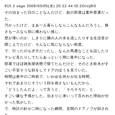
815 2 sage 2008/03/05(水) 20:22:44 ID:2O/xij8l0
その泊まった日のことなんだけど、奴の部屋は案外普通だっ
た。
汚かったけど、まあ一人暮らしならこんなもんだろうし、狭
さも一人なら別に構わない感じ。
壁が薄いのか、しきりに隣の人の水を流したりする生活音が
聞こえてたけど、そんなに気にならない程度。
で、行ったのも夕方だったし、なんか馬鹿なことを話したり
テレビ見たりしてたらあっという間に夜中になった。
部屋でほぼ雑魚寝状態で寝てたんだけど、そのとき鈴木がす
ごい不安そうな顔をしてドアのほうを見ていた。
時間は夜中の二時前で、いわゆる何かが出る時間。
それであまりにそういう顔を崩さないもんだから、
「どうしたんだよ」って言うと、「そろそろだ」と。
すごい嫌な予感がした。泊まりに来いって言われた理由が分
かった気がした。
で、時計の針が二時になった瞬間、玄関のドアノブが回され