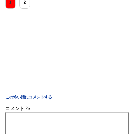
1
2
この怖い話にコメントする
コメント
※