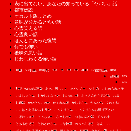
表に出てない、あなたの知っている「ヤバい」話
都市伝説
オカルト版まとめ
意味が分かると怖い話
心霊笑える話
心霊良い話
ほんとにあった復讐
何でも怖い
後味の悪い話
じわじわくる怖い話
893
911
B'z
DV
JCO
mixi
18段
500円玉
80年代
JR福知山線
sns
pl病院
sos
TBS
yahoo知恵袋
ああ、苦しい。
あやこさん
いじめ
いじめられっ子
いまじょさん
おかしくなった
おごめご様
おっさんから逃げる
お盆
お遍路
かいだんこわい
かくれんぼ
かしまさん
かんひも
くねくね
ここはとあるレストラン
こっくりさん
こっくりさんお帰り下さい
こぼれちゃう
さっちゃん
さーちゃん
つきのみや駅
てっぐ様
とあるかぞく
とわとわさん
にな神様
のっぺらぼう
はあ～い
びっくりするほどユートピア
ほんとはね
ぽぽぽ
みみくい様
もしもし