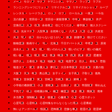
メール
モロゾフ
ヤクザ
ヤマニシさん
ヤマノケ
ラップ音
ラブホ
ランニングシャツにリュック
リサイクルご飯
リサイクルショップ
ループ
レンタカー
レードラさん
ロッテ
ロフト
ローカル線
一座様
一斗缶
丑の刻参り
世田谷一家
世田谷一家殺害事件
中年女
事故物件
井戸
交換日記
人形
住職
余命推定
信じてください
修学旅行
個人タクシー
元凶
光永マチ子
入院準備
全然怖くない
八尺様
八開
公園
共産党
兵役
写メ
凶子
分からないほうがいい
創価
創価学会
助けてください
動物霊園
動画サイト
匂い
北海道
千日デパート火災
卒塔婆
厄
原発
吉永さん
吊
名作
呪い
呪いのわら人形
呪いのビデオ
呪いの儀式
呪い返し
呪法
呪術
呪詛
喪服
嗚咽
噂
四国
因縁
因習
図書室
固芥さん
土着信仰
地獄
地鎮祭
地震
地震予知
坊さん
基地外
堕胎
報道タブー
変死
多重人格
夢日記
大日本帝国軍
大正末期
大量の指
大阪市
天狗
奇形
奥山英志
女子トイレ
女子高生
子取り箱
孤島
学園祭
宜保愛子
実況
宮崎勤
宮崎県
家出
家鳴り
寺
小学校の教師変死
小箱
屋根裏
山
左曲がり
差別
帝国陸軍
帰れねえ
平気です
幼女
幼稚園が怖い
幽霊
幽霊船
廃墟
廃校
廃病院
廃車
弁当業界
強制献血
後女
後遺症
心臓発作
心霊
心霊スポット
心霊写真
心霊特集
心霊特集をやらなくなった理由
心霊番組
怖いよアンガールズ
怪談話
恐怖新聞
悲惨な事故
慰霊の森
慰霊碑