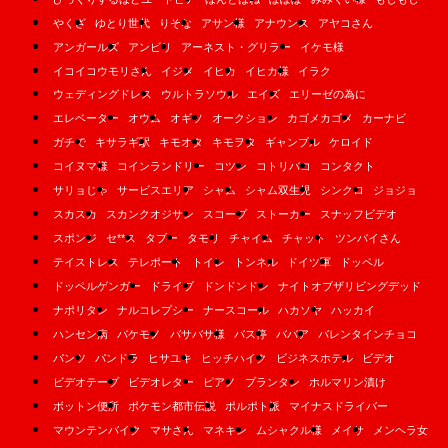
やくざ
ゆとり世代
りそな
アサン様
アナウンス
アヤコさん
アンガールズ
アンビリ
アーネスト・グリラー
イケモ様
イコイコウモリさん
イジメ
イヒカ
イヒカ様
イラク
ウェディングドレス
ウルトラソウル
エイズ
エリーゼの為に
エレベーター
オウム
オギソ
オークション
カゴメカゴメ
カーナビ
ガチで
キサラギ駅
キモオタ
キモヲタ
ギャンブル
ケロイド
コイヌマ様
コインランドリー
コツン
コトリバコ
コンタクト
サリョじゃ
サービスエリア
シャム
シャム双生児
シンクロ
ジョジョ
スカスカ
スカンクオジサン
スコープ
ストーカー
スナッフビデオ
スポンジ
セ**ス
タブー
タモリ
チャイム
チャット
ツンバイさん
テイストレス
テレポート
トイレ
トンネル
ドイツ軍
ドッペル
ドッペルゲンガー
ドライブ
ドンドンドン
ナイトオブザリビングデッド
ナポリタン
ナルコレプシー
ナースコール
ハカソヤ
ハッカイ
ハンセン病
バケモノ
バサバサ様
バス停
ババア
バレンタインチョコ
パンツ
パンドラ
ヒサユキ
ヒッチハイク
ビジネスホテル
ビデオ
ビデオテープ
ビデオレター
ピアノ
プランタン
ホルマリン漬け
ボットン便所
ポケモン都市伝説
ポルポト派
マイナスドライバー
マウンテンバイク
マサさん
マネキン
ムシャクル様
メイサ
メンヘラ女