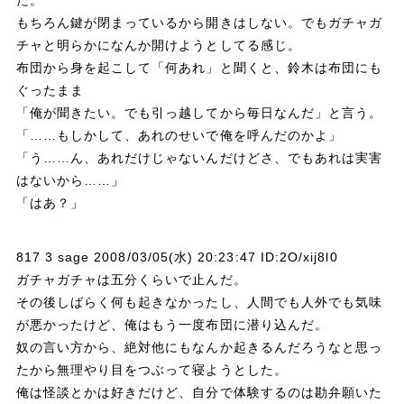
た。
もちろん鍵が閉まっているから開きはしない。でもガチャガ
チャと明らかになんか開けようとしてる感じ。
布団から身を起こして「何あれ」と聞くと、鈴木は布団にも
ぐったまま
「俺が聞きたい。でも引っ越してから毎日なんだ」と言う。
「……もしかして、あれのせいで俺を呼んだのかよ」
「う……ん、あれだけじゃないんだけどさ、でもあれは実害
はないから……」
「はあ？」
817 3 sage 2008/03/05(水) 20:23:47 ID:2O/xij8l0
ガチャガチャは五分くらいで止んだ。
その後しばらく何も起きなかったし、人間でも人外でも気味
が悪かったけど、俺はもう一度布団に潜り込んだ。
奴の言い方から、絶対他にもなんか起きるんだろうなと思っ
たから無理やり目をつぶって寝ようとした。
俺は怪談とかは好きだけど、自分で体験するのは勘弁願いた