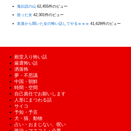
鬼伝説の山
62,455件のビュー
拾った女
42,301件のビュー
友達から聞いた女の怖い話してやるｗｗｗ
41,628件のビュー
殿堂入り怖い話
厳選怖い話
洒落怖
夢・不思議
中国・朝鮮
時間・空間
自己責任でお願いします
人形にまつわる話
サイコ
予知・予言
犬・猫、動物
占い・おまじない、呪い
政治・マスコミ・企業