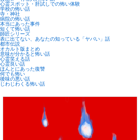
心霊スポット・肝試しでの怖い体験
学校の怖い話
寺・神社
病院の怖い話
本当にあった事件
短くて怖い話
師匠シリーズ
表に出てない、あなたの知っている「ヤバい」話
都市伝説
オカルト版まとめ
意味が分かると怖い話
心霊笑える話
心霊良い話
ほんとにあった復讐
何でも怖い
後味の悪い話
じわじわくる怖い話