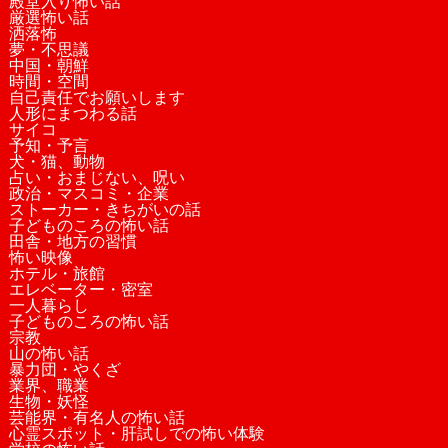
殿堂入り怖い話
厳選怖い話
洒落怖
夢・不思議
中国・朝鮮
時間・空間
自己責任でお願いします
人形にまつわる話
サイコ
予知・予言
犬・猫、動物
占い・おまじない、呪い
政治・マスコミ・企業
ストーカー・きちがいの話
子どものころの怖い話
田舎・地方の習慣
怖い映像
ホテル・旅館
エレベーター・密室
一人暮らし
子どものころの怖い話
宗教
山の怖い話
暴力団・やくざ
業界、職業
生物・妖怪
芸能界・有名人の怖い話
心霊スポット・肝試しでの怖い体験