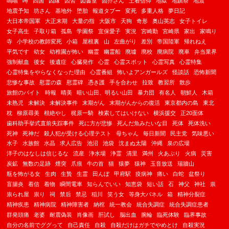
嗚咽
噂
四国
因縁
因習
図書室
固芥さん
土着信仰
地獄
地鎮祭
地震
地震予知
坊さん
基地外
堕胎
報道タブー
変死
多重人格
夢日記
大日本帝国軍
大正末期
大量の指
大阪市
天狗
奇形
奥山英志
女子トイレ
女子高生
子取り箱
孤島
学園祭
宜保愛子
実況
宮崎勤
宮崎県
家出
家鳴り
寺
小学校の教師変死
小箱
屋根裏
山
左曲がり
差別
帝国陸軍
帰れねえ
平気です
幼女
幼稚園が怖い
幽霊
幽霊船
廃墟
廃校
廃病院
廃車
弁当業界
強制献血
後女
後遺症
心臓発作
心霊
心霊スポット
心霊写真
心霊特集
心霊特集をやらなくなった理由
心霊番組
怖いよアンガールズ
怪談話
恐怖新聞
悲惨な事故
慰霊の森
慰霊碑
憑き護
手を合わせ
拉致
教習所
散歩
旅館のバイト
時報
晴美
暗い山田、明るい山田
暴力団
有名人
朝鮮人
木箱
未熟児
未解決
未解決事件
末期がん
末期がんからの復活
東京都内の島
東北
枕
柳原尋美
根絶やし
梶原一騎
検索してはいけない
横浜援交
正20面体
歯科助手挙式直前失踪事件
死に方が悲惨
死んだ魚みたいな目
死体
死体洗い
死神
死神だ
殺人犯が受ける心理テスト
母ちゃん
毎日新聞
民主党
気味悪い
水子
水族館
水晶
求人広告
池沼
池袋
沈まぬ太陽
沖縄
泉の広場
洋子のはなしは信じるな
流産
浄水場
浄霊
清里
満州
火あぶり
火病
災害
炭鉱
無数の足跡
煙突
爪痕
牛の首
猫
猿夢
猿神
玉音放送
瑞牆山
瓶を怖がる女
生肉
生贄
生霊
田んぼ
甲府駅
疫病神
痛い
白蛇
盆祭り
盲腸炎
着信
着物
瞬間電車
知らんでいい
知恵袋
短い話
石
神父
神社
祟
祟られ屋
祟り
祠
禁后
禁忌
稲川
笑う女
等身大パネル
箱
精神分裂症
精神疾患
精神病院
精神障害者
納棺
統一教会
統合失調症
統合失調症患者
群発頭痛
老婆
耐震偽装
肖像画
肝試し
脳出血
腕輪
臨死体験
臨界事故
自分の名前でググって
自己責任
自殺
自殺だけはガチでやめとけ
自殺実況