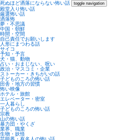
死ぬほど洒落にならない怖い話
toggle navigation
殿堂入り怖い話
厳選怖い話
洒落怖
夢・不思議
中国・朝鮮
時間・空間
自己責任でお願いします
人形にまつわる話
サイコ
予知・予言
犬・猫、動物
占い・おまじない、呪い
政治・マスコミ・企業
ストーカー・きちがいの話
子どものころの怖い話
田舎・地方の習慣
怖い映像
ホテル・旅館
エレベーター・密室
一人暮らし
子どものころの怖い話
宗教
山の怖い話
暴力団・やくざ
業界、職業
生物・妖怪
芸能界・有名人の怖い話