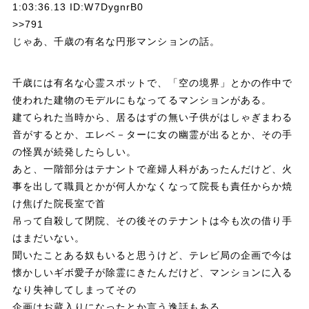
1:03:36.13 ID:W7DygnrB0
r
o
n
>>791
o
a
じゃあ、千歳の有名な円形マンションの話。
k
千歳には有名な心霊スポットで、「空の境界」とかの作中で
使われた建物のモデルにもなってるマンションがある。
建てられた当時から、居るはずの無い子供がはしゃぎまわる
音がするとか、エレベ－ターに女の幽霊が出るとか、その手
の怪異が続発したらしい。
あと、一階部分はテナントで産婦人科があったんだけど、火
事を出して職員とかが何人かなくなって院長も責任からか焼
け焦げた院長室で首
吊って自殺して閉院、その後そのテナントは今も次の借り手
はまだいない。
聞いたことある奴もいると思うけど、テレビ局の企画で今は
懐かしいギボ愛子が除霊にきたんだけど、マンションに入る
なり失神してしまってその
企画はお蔵入りになったとか言う逸話もある。