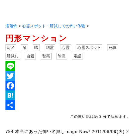
洒落怖
>
心霊スポット・肝試しでの怖い体験
>
円形マンション
写メ
吊
噂
幽霊
心霊
心霊スポット
死体
肝試し
自殺
警察
除霊
電話
L
i
T
n
w
F
e
i
a
H
t
c
a
共
この怖い話は約 3 分で読めます。
t
e
t
有
794 本当にあった怖い名無し sage New! 2011/08/09(火) 2
e
b
e