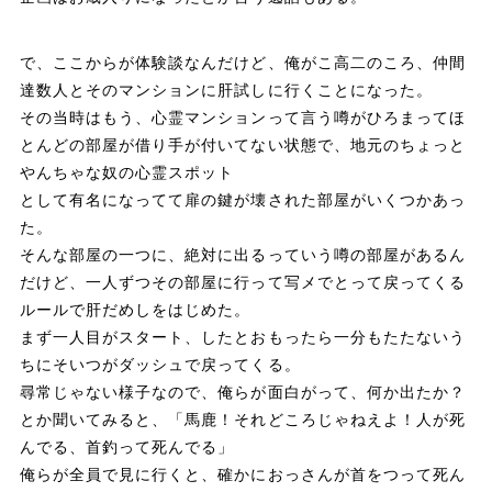
で、ここからが体験談なんだけど、俺がこ高二のころ、仲間
達数人とそのマンションに肝試しに行くことになった。
その当時はもう、心霊マンションって言う噂がひろまってほ
とんどの部屋が借り手が付いてない状態で、地元のちょっと
やんちゃな奴の心霊スポット
として有名になってて扉の鍵が壊された部屋がいくつかあっ
た。
そんな部屋の一つに、絶対に出るっていう噂の部屋があるん
だけど、一人ずつその部屋に行って写メでとって戻ってくる
ルールで肝だめしをはじめた。
まず一人目がスタート、したとおもったら一分もたたないう
ちにそいつがダッシュで戻ってくる。
尋常じゃない様子なので、俺らが面白がって、何か出たか？
とか聞いてみると、「馬鹿！それどころじゃねえよ！人が死
んでる、首釣って死んでる」
俺らが全員で見に行くと、確かにおっさんが首をつって死ん