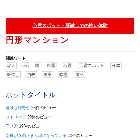
心霊スポット・肝試しでの怖い体験
円形マンション
関連ワード
写メ
吊
噂
幽霊
心霊
心霊スポット
死体
肝試し
自殺
警察
除霊
電話
ホットタイトル
危険な好奇心
26件のビュー
コトリバコ
20件のビュー
守り刀
19件のビュー
部屋が女のたまり場になっている
11件のビュー