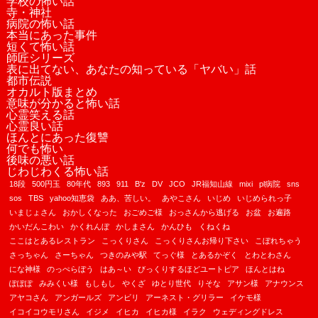
学校の怖い話
寺・神社
病院の怖い話
本当にあった事件
短くて怖い話
師匠シリーズ
表に出てない、あなたの知っている「ヤバい」話
都市伝説
オカルト版まとめ
意味が分かると怖い話
心霊笑える話
心霊良い話
ほんとにあった復讐
何でも怖い
後味の悪い話
じわじわくる怖い話
18段
500円玉
80年代
893
911
B'z
DV
JCO
JR福知山線
mixi
pl病院
sns
sos
TBS
yahoo知恵袋
ああ、苦しい。
あやこさん
いじめ
いじめられっ子
いまじょさん
おかしくなった
おごめご様
おっさんから逃げる
お盆
お遍路
かいだんこわい
かくれんぼ
かしまさん
かんひも
くねくね
ここはとあるレストラン
こっくりさん
こっくりさんお帰り下さい
こぼれちゃう
さっちゃん
さーちゃん
つきのみや駅
てっぐ様
とあるかぞく
とわとわさん
にな神様
のっぺらぼう
はあ～い
びっくりするほどユートピア
ほんとはね
ぽぽぽ
みみくい様
もしもし
やくざ
ゆとり世代
りそな
アサン様
アナウンス
アヤコさん
アンガールズ
アンビリ
アーネスト・グリラー
イケモ様
イコイコウモリさん
イジメ
イヒカ
イヒカ様
イラク
ウェディングドレス