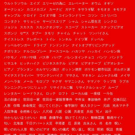
ウルトラソウル
エイズ
エリーゼの為に
エレベーター
オウム
オギソ
オークション
カゴメカゴメ
カーナビ
ガチで
キサラギ駅
キモオタ
キモヲタ
ギャンブル
ケロイド
コイヌマ様
コインランドリー
コツン
コトリバコ
コンタクト
サリョじゃ
サービスエリア
シャム
シャム双生児
シンクロ
ジョジョ
スカスカ
スカンクオジサン
スコープ
ストーカー
スナッフビデオ
スポンジ
セ**ス
タブー
タモリ
チャイム
チャット
ツンバイさん
テイストレス
テレポート
トイレ
トンネル
ドイツ軍
ドッペル
ドッペルゲンガー
ドライブ
ドンドンドン
ナイトオブザリビングデッド
ナポリタン
ナルコレプシー
ナースコール
ハカソヤ
ハッカイ
ハンセン病
バケモノ
バサバサ様
バス停
ババア
バレンタインチョコ
パンツ
パンドラ
ヒサユキ
ヒッチハイク
ビジネスホテル
ビデオ
ビデオテープ
ビデオレター
ピアノ
プランタン
ホルマリン漬け
ボットン便所
ポケモン都市伝説
ポルポト派
マイナスドライバー
マウンテンバイク
マサさん
マネキン
ムシャクル様
メイサ
メンヘラ女
メール
モロゾフ
ヤクザ
ヤマニシさん
ヤマノケ
ラップ音
ラブホ
ランニングシャツにリュック
リサイクルご飯
リサイクルショップ
ループ
レンタカー
レードラさん
ロッテ
ロフト
ローカル線
一座様
一斗缶
丑の刻参り
世田谷一家
世田谷一家殺害事件
中年女
事故物件
井戸
交換日記
人形
住職
余命推定
信じてください
修学旅行
個人タクシー
元凶
光永マチ子
入院準備
全然怖くない
八尺様
八開
公園
共産党
兵役
写メ
凶子
分からないほうがいい
創価
創価学会
助けてください
動物霊園
動画サイト
匂い
北海道
千日デパート火災
卒塔婆
厄
原発
吉永さん
吊
名作
呪い
呪いのわら人形
呪いのビデオ
呪いの儀式
呪い返し
呪法
呪術
呪詛
喪服