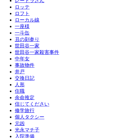
レードラさん
ロッテ
ロフト
ローカル線
一座様
一斗缶
丑の刻参り
世田谷一家
世田谷一家殺害事件
中年女
事故物件
井戸
交換日記
人形
住職
余命推定
信じてください
修学旅行
個人タクシー
元凶
光永マチ子
入院準備