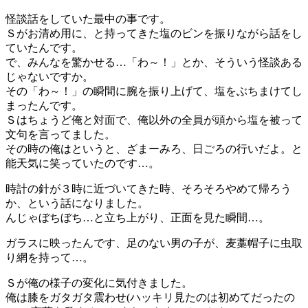
怪談話をしていた最中の事です。
Ｓがお清め用に、と持ってきた塩のビンを振りながら話をし
ていたんです。
で、みんなを驚かせる…「わ～！」とか、そういう怪談ある
じゃないですか。
その「わ～！」の瞬間に腕を振り上げて、塩をぶちまけてし
まったんです。
Ｓはちょうど俺と対面で、俺以外の全員が頭から塩を被って
文句を言ってました。
その時の俺はというと、ざまーみろ、日ごろの行いだよ。と
能天気に笑っていたのです…。
時計の針が３時に近づいてきた時、そろそろやめて帰ろう
か、という話になりました。
んじゃぼちぼち…と立ち上がり、正面を見た瞬間…。
ガラスに映ったんです、足のない男の子が、麦藁帽子に虫取
り網を持って…。
Ｓが俺の様子の変化に気付きました。
俺は膝をガタガタ震わせ(ハッキリ見たのは初めてだったの