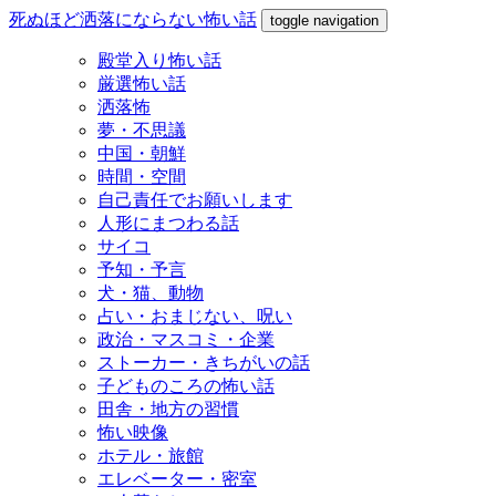
死ぬほど洒落にならない怖い話
toggle navigation
殿堂入り怖い話
厳選怖い話
洒落怖
夢・不思議
中国・朝鮮
時間・空間
自己責任でお願いします
人形にまつわる話
サイコ
予知・予言
犬・猫、動物
占い・おまじない、呪い
政治・マスコミ・企業
ストーカー・きちがいの話
子どものころの怖い話
田舎・地方の習慣
怖い映像
ホテル・旅館
エレベーター・密室