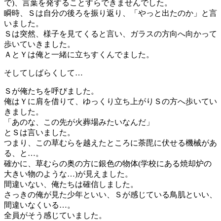
で)、言葉を発することすらできませんでした。
瞬時、Ｓは自分の後ろを振り返り、「やっと出たのか」と言
いました。
Ｓは突然、様子を見てくると言い、ガラスの方向へ向かって
歩いていきました。
ＡとＹは俺と一緒に立ちすくんでました。
そしてしばらくして…
Ｓが俺たちを呼びました。
俺はＹに肩を借りて、ゆっくり立ち上がりＳの方へ歩いてい
きました。
「あのな、この先が火葬場みたいなんだ」
とＳは言いました。
つまり、この草むらを越えたところに荼毘に伏せる機械があ
る、と…。
確かに、草むらの奥の方に銀色の物体(学校にある焼却炉の
大きい物のような…)が見えました。
間違いない、俺たちは確信しました。
さっきの俺が見た少年といい、Ｓが感じている鳥肌といい、
間違いなくいる…。
全員がそう感じていました。