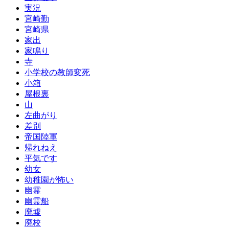
実況
宮崎勤
宮崎県
家出
家鳴り
寺
小学校の教師変死
小箱
屋根裏
山
左曲がり
差別
帝国陸軍
帰れねえ
平気です
幼女
幼稚園が怖い
幽霊
幽霊船
廃墟
廃校