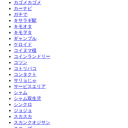
カゴメカゴメ
カーナビ
ガチで
キサラギ駅
キモオタ
キモヲタ
ギャンブル
ケロイド
コイヌマ様
コインランドリー
コツン
コトリバコ
コンタクト
サリョじゃ
サービスエリア
シャム
シャム双生児
シンクロ
ジョジョ
スカスカ
スカンクオジサン