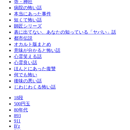
寺・神社
病院の怖い話
本当にあった事件
短くて怖い話
師匠シリーズ
表に出てない、あなたの知っている「ヤバい」話
都市伝説
オカルト版まとめ
意味が分かると怖い話
心霊笑える話
心霊良い話
ほんとにあった復讐
何でも怖い
後味の悪い話
じわじわくる怖い話
18段
500円玉
80年代
893
911
B'z