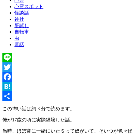
心霊
心霊スポット
怪談話
神社
肝試し
自転車
虫
電話
Line
Twitter
Facebook
Hatena
共
この怖い話は約 3 分で読めます。
有
俺が17歳の頃に実際経験した話。
当時、ほぼ常に一緒にいたＳって奴がいて、そいつが色々怪