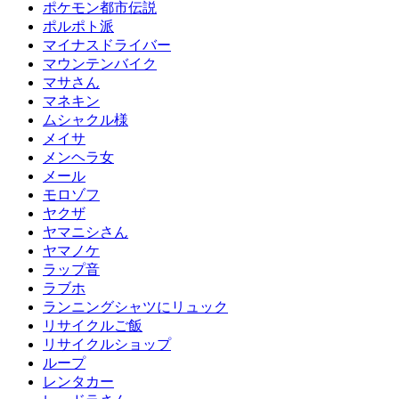
ポケモン都市伝説
ポルポト派
マイナスドライバー
マウンテンバイク
マサさん
マネキン
ムシャクル様
メイサ
メンヘラ女
メール
モロゾフ
ヤクザ
ヤマニシさん
ヤマノケ
ラップ音
ラブホ
ランニングシャツにリュック
リサイクルご飯
リサイクルショップ
ループ
レンタカー