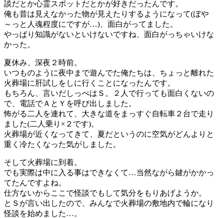
談だとか心霊スポットだとかが好きだったんです。
俺も昔は見えなかった物が見えたりするようになって(ぼや
～っと人魂程度にですが…)、面白がってました。
やっぱり知識がないといけないですね、面白がっちゃいけな
かった。
夏休み、深夜２時前。
いつものように夜中まで遊んでた俺たちは、ちょっと離れた
火葬場に肝試しをしに行くことになったんです。
もちろん、言いだしっぺはＳ。２人で行っても面白くないの
で、電話でＡとＹを呼び出しました。
怖がる二人を連れて、大きな道をまっすぐ自転車２台で走り
ました(二人乗り×２です)。
火葬場が近くなってきて、夏だというのに空気がどんよりと
重く冷たくなった気がしました。
そして火葬場に到着。
でも実際は中に入る事はできなくて…当然ながら鍵がかかっ
てたんですよね。
仕方ないからここで怪談でもして気分をもりあげようか。
とＳが言い出したので、みんなで火葬場の敷地内で輪になり
怪談を始めました…。