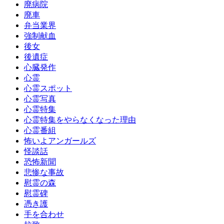
廃病院
廃車
弁当業界
強制献血
後女
後遺症
心臓発作
心霊
心霊スポット
心霊写真
心霊特集
心霊特集をやらなくなった理由
心霊番組
怖いよアンガールズ
怪談話
恐怖新聞
悲惨な事故
慰霊の森
慰霊碑
憑き護
手を合わせ