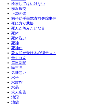
検索してはいけない
横浜援交
正20面体
歯科助手挙式直前失踪事件
死に方が悲惨
死んだ魚みたいな目
死体
死体洗い
死神
死神だ
殺人犯が受ける心理テスト
母ちゃん
毎日新聞
民主党
気味悪い
水子
水族館
水晶
求人広告
池沼
池袋