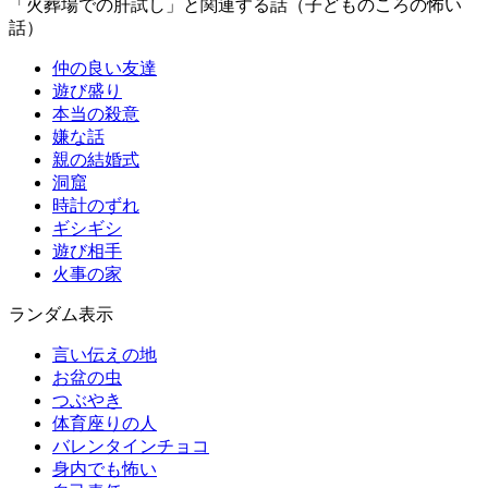
「火葬場での肝試し」と関連する話（子どものころの怖い
話）
仲の良い友達
遊び盛り
本当の殺意
嫌な話
親の結婚式
洞窟
時計のずれ
ギシギシ
遊び相手
火事の家
ランダム表示
言い伝えの地
お盆の虫
つぶやき
体育座りの人
バレンタインチョコ
身内でも怖い