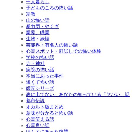
一人暮らし
子どものころの怖い話
宗教
山の怖い話
暴力団・やくざ
業界、職業
生物・妖怪
芸能界・有名人の怖い話
心霊スポット・肝試しでの怖い体験
学校の怖い話
寺・神社
病院の怖い話
本当にあった事件
短くて怖い話
師匠シリーズ
表に出てない、あなたの知っている「ヤバい」話
都市伝説
オカルト版まとめ
意味が分かると怖い話
心霊笑える話
心霊良い話
ほんとにあった復讐