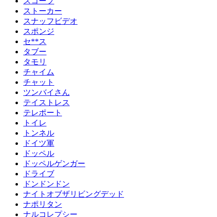
スコープ
ストーカー
スナッフビデオ
スポンジ
セ**ス
タブー
タモリ
チャイム
チャット
ツンバイさん
テイストレス
テレポート
トイレ
トンネル
ドイツ軍
ドッペル
ドッペルゲンガー
ドライブ
ドンドンドン
ナイトオブザリビングデッド
ナポリタン
ナルコレプシー