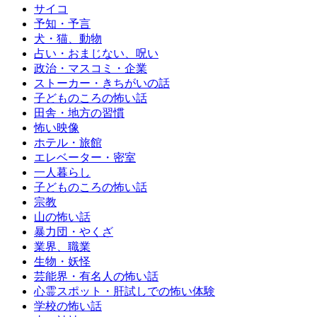
サイコ
予知・予言
犬・猫、動物
占い・おまじない、呪い
政治・マスコミ・企業
ストーカー・きちがいの話
子どものころの怖い話
田舎・地方の習慣
怖い映像
ホテル・旅館
エレベーター・密室
一人暮らし
子どものころの怖い話
宗教
山の怖い話
暴力団・やくざ
業界、職業
生物・妖怪
芸能界・有名人の怖い話
心霊スポット・肝試しでの怖い体験
学校の怖い話