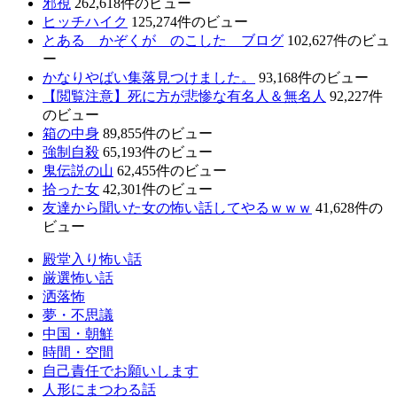
邪視
262,618件のビュー
ヒッチハイク
125,274件のビュー
とある かぞくが のこした ブログ
102,627件のビュ
ー
かなりやばい集落見つけました。
93,168件のビュー
【閲覧注意】死に方が悲惨な有名人＆無名人
92,227件
のビュー
箱の中身
89,855件のビュー
強制自殺
65,193件のビュー
鬼伝説の山
62,455件のビュー
拾った女
42,301件のビュー
友達から聞いた女の怖い話してやるｗｗｗ
41,628件の
ビュー
殿堂入り怖い話
厳選怖い話
洒落怖
夢・不思議
中国・朝鮮
時間・空間
自己責任でお願いします
人形にまつわる話