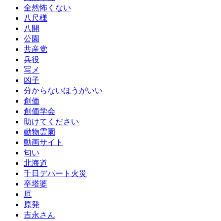
全然怖くない
八尺様
八開
公園
共産党
兵役
写メ
凶子
分からないほうがいい
創価
創価学会
助けてください
動物霊園
動画サイト
匂い
北海道
千日デパート火災
卒塔婆
厄
原発
吉永さん