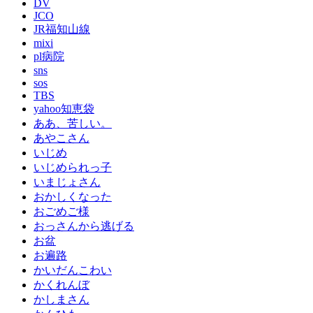
DV
JCO
JR福知山線
mixi
pl病院
sns
sos
TBS
yahoo知恵袋
ああ、苦しい。
あやこさん
いじめ
いじめられっ子
いまじょさん
おかしくなった
おごめご様
おっさんから逃げる
お盆
お遍路
かいだんこわい
かくれんぼ
かしまさん