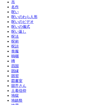
吊
名作
呪い
呪いのわら人形
呪いのビデオ
呪いの儀式
呪い返し
呪法
呪術
呪詛
喪服
嗚咽
噂
四国
因縁
因習
図書室
固芥さん
土着信仰
地獄
地鎮祭