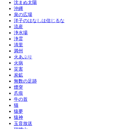
沈まぬ太陽
沖縄
泉の広場
洋子のはなしは信じるな
流産
浄水場
浄霊
清里
満州
火あぶり
火病
災害
炭鉱
無数の足跡
煙突
爪痕
牛の首
猫
猿夢
猿神
玉音放送