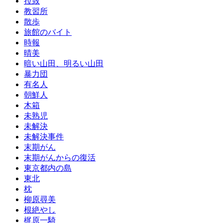
拉致
教習所
散歩
旅館のバイト
時報
晴美
暗い山田、明るい山田
暴力団
有名人
朝鮮人
木箱
未熟児
未解決
未解決事件
末期がん
末期がんからの復活
東京都内の島
東北
枕
柳原尋美
根絶やし
梶原一騎