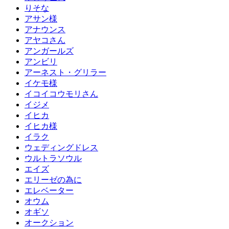
りそな
アサン様
アナウンス
アヤコさん
アンガールズ
アンビリ
アーネスト・グリラー
イケモ様
イコイコウモリさん
イジメ
イヒカ
イヒカ様
イラク
ウェディングドレス
ウルトラソウル
エイズ
エリーゼの為に
エレベーター
オウム
オギソ
オークション