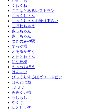
かんひも
くねくね
ここはとあるレストラン
こっくりさん
こっくりさんお帰り下さい
こぼれちゃう
さっちゃん
さーちゃん
つきのみや駅
てっぐ様
とあるかぞく
とわとわさん
にな神様
のっぺらぼう
はあ～い
びっくりするほどユートピア
ほんとはね
ぽぽぽ
みみくい様
もしもし
やくざ
ゆとり世代