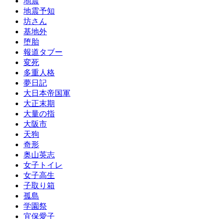
地震
地震予知
坊さん
基地外
堕胎
報道タブー
変死
多重人格
夢日記
大日本帝国軍
大正末期
大量の指
大阪市
天狗
奇形
奥山英志
女子トイレ
女子高生
子取り箱
孤島
学園祭
宜保愛子