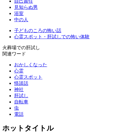
自己責任
見知らぬ男
浴室
中の人
子どものころの怖い話
心霊スポット・肝試しでの怖い体験
火葬場での肝試し
関連ワード
おかしくなった
心霊
心霊スポット
怪談話
神社
肝試し
自転車
虫
電話
ホットタイトル