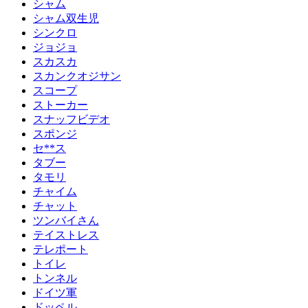
シャム
シャム双生児
シンクロ
ジョジョ
スカスカ
スカンクオジサン
スコープ
ストーカー
スナッフビデオ
スポンジ
セ**ス
タブー
タモリ
チャイム
チャット
ツンバイさん
テイストレス
テレポート
トイレ
トンネル
ドイツ軍
ドッペル