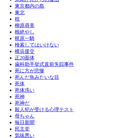
東京都内の島
東北
枕
柳原尋美
根絶やし
梶原一騎
検索してはいけない
横浜援交
正20面体
歯科助手挙式直前失踪事件
死に方が悲惨
死んだ魚みたいな目
死体
死体洗い
死神
死神だ
殺人犯が受ける心理テスト
母ちゃん
毎日新聞
民主党
気味悪い