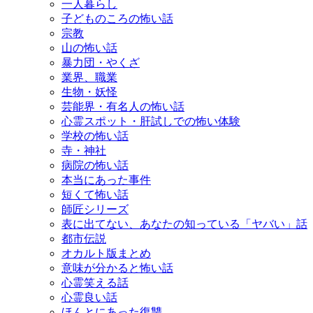
一人暮らし
子どものころの怖い話
宗教
山の怖い話
暴力団・やくざ
業界、職業
生物・妖怪
芸能界・有名人の怖い話
心霊スポット・肝試しでの怖い体験
学校の怖い話
寺・神社
病院の怖い話
本当にあった事件
短くて怖い話
師匠シリーズ
表に出てない、あなたの知っている「ヤバい」話
都市伝説
オカルト版まとめ
意味が分かると怖い話
心霊笑える話
心霊良い話
ほんとにあった復讐