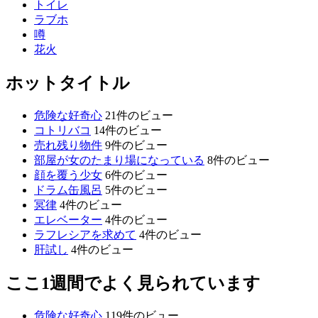
トイレ
ラブホ
噂
花火
ホットタイトル
危険な好奇心
21件のビュー
コトリバコ
14件のビュー
売れ残り物件
9件のビュー
部屋が女のたまり場になっている
8件のビュー
顔を覆う少女
6件のビュー
ドラム缶風呂
5件のビュー
冥律
4件のビュー
エレベーター
4件のビュー
ラフレシアを求めて
4件のビュー
肝試し
4件のビュー
ここ1週間でよく見られています
危険な好奇心
119件のビュー