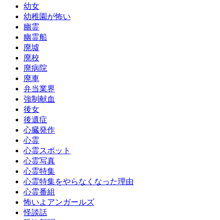
幼女
幼稚園が怖い
幽霊
幽霊船
廃墟
廃校
廃病院
廃車
弁当業界
強制献血
後女
後遺症
心臓発作
心霊
心霊スポット
心霊写真
心霊特集
心霊特集をやらなくなった理由
心霊番組
怖いよアンガールズ
怪談話