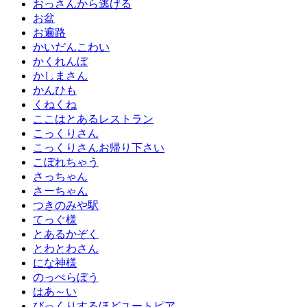
おっさんから逃げる
お盆
お遍路
かいだんこわい
かくれんぼ
かしまさん
かんひも
くねくね
ここはとあるレストラン
こっくりさん
こっくりさんお帰り下さい
こぼれちゃう
さっちゃん
さーちゃん
つきのみや駅
てっぐ様
とあるかぞく
とわとわさん
にな神様
のっぺらぼう
はあ～い
びっくりするほどユートピア