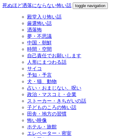
死ぬほど洒落にならない怖い話
toggle navigation
殿堂入り怖い話
厳選怖い話
洒落怖
夢・不思議
中国・朝鮮
時間・空間
自己責任でお願いします
人形にまつわる話
サイコ
予知・予言
犬・猫、動物
占い・おまじない、呪い
政治・マスコミ・企業
ストーカー・きちがいの話
子どものころの怖い話
田舎・地方の習慣
怖い映像
ホテル・旅館
エレベーター・密室