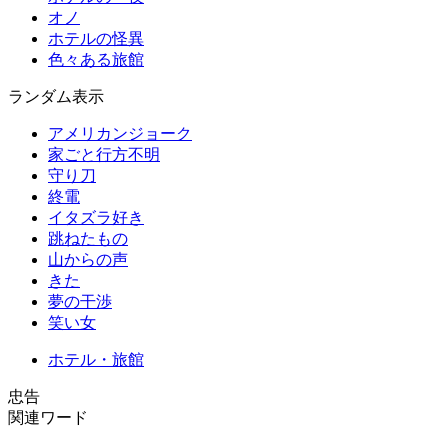
オノ
ホテルの怪異
色々ある旅館
ランダム表示
アメリカンジョーク
家ごと行方不明
守り刀
終電
イタズラ好き
跳ねたもの
山からの声
きた
夢の干渉
笑い女
ホテル・旅館
忠告
関連ワード