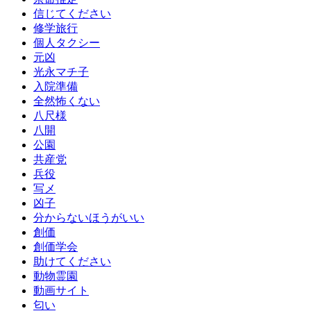
信じてください
修学旅行
個人タクシー
元凶
光永マチ子
入院準備
全然怖くない
八尺様
八開
公園
共産党
兵役
写メ
凶子
分からないほうがいい
創価
創価学会
助けてください
動物霊園
動画サイト
匂い