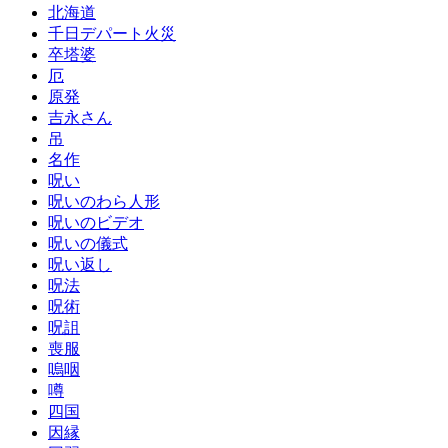
北海道
千日デパート火災
卒塔婆
厄
原発
吉永さん
吊
名作
呪い
呪いのわら人形
呪いのビデオ
呪いの儀式
呪い返し
呪法
呪術
呪詛
喪服
嗚咽
噂
四国
因縁