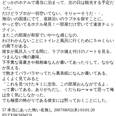
どっかのホテルで適当に泊まって、次の日は観光する予定だ
った。
だけどラブホが一切空いてない。そりゃーそうだ・・。
海沿いの国道にでて、道路沿いのラブホを探すことに。
やっと空いてるホテル発見！一部屋だけ空いてて速攻チェッ
クイン。
またこの部屋が和室でいやーな感じなの。
わけわかんないことにトイレと風呂に行くために５ｍくらい
の廊下がある。
彼女が風呂入ってる間に、ラブホ備え付けのノートを見る。
つまんない俺の趣味。
下手糞な落書きや相相傘なんか書いてあったりして。なかな
か笑える。
で飽きてパラパラやってたら裏表紙になんか書いてある。
よくよく見てみると
「これを見つけたキミに忠告。この部屋おんながでるよ」
って書いてある。ありがちだし、くだらねーｗｗて思って俺
は全く気にしなかった。
でも極度の怖がりである彼女には黙っておくことにした。
57 本当にあった怖い名無し 2007/08/02(木) 03:01:20
ID:ZX9KS6WU0