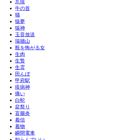
爪痕
牛の首
猫
猿夢
猿神
玉音放送
瑞牆山
瓶を怖がる女
生肉
生贄
生霊
田んぼ
甲府駅
疫病神
痛い
白蛇
盆祭り
盲腸炎
着信
着物
瞬間電車
知らんでいい