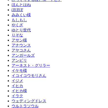
ほんとはね
ぽぽぽ
みみくい様
もしもし
やくざ
ゆとり世代
りそな
アサン様
アナウンス
アヤコさん
アンガールズ
アンビリ
アーネスト・グリラー
イケモ様
イコイコウモリさん
イジメ
イヒカ
イヒカ様
イラク
ウェディングドレス
ウルトラソウル