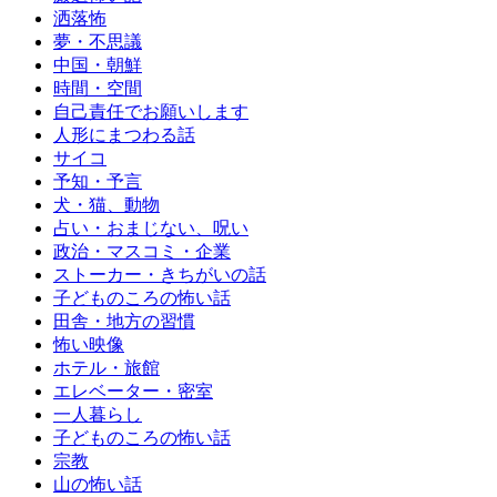
洒落怖
夢・不思議
中国・朝鮮
時間・空間
自己責任でお願いします
人形にまつわる話
サイコ
予知・予言
犬・猫、動物
占い・おまじない、呪い
政治・マスコミ・企業
ストーカー・きちがいの話
子どものころの怖い話
田舎・地方の習慣
怖い映像
ホテル・旅館
エレベーター・密室
一人暮らし
子どものころの怖い話
宗教
山の怖い話