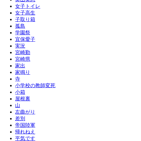
女子トイレ
女子高生
子取り箱
孤島
学園祭
宜保愛子
実況
宮崎勤
宮崎県
家出
家鳴り
寺
小学校の教師変死
小箱
屋根裏
山
左曲がり
差別
帝国陸軍
帰れねえ
平気です