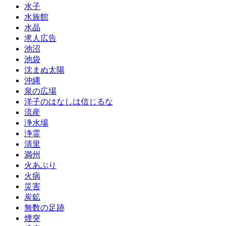
水子
水族館
水晶
求人広告
池沼
池袋
沈まぬ太陽
沖縄
泉の広場
洋子のはなしは信じるな
流産
浄水場
浄霊
清里
満州
火あぶり
火病
災害
炭鉱
無数の足跡
煙突