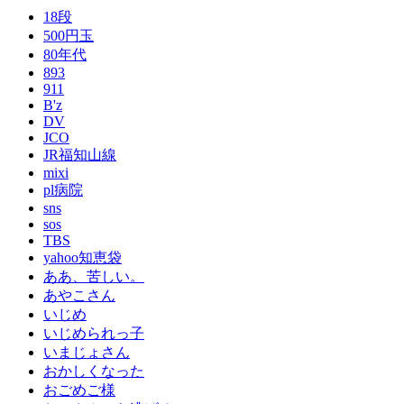
18段
500円玉
80年代
893
911
B'z
DV
JCO
JR福知山線
mixi
pl病院
sns
sos
TBS
yahoo知恵袋
ああ、苦しい。
あやこさん
いじめ
いじめられっ子
いまじょさん
おかしくなった
おごめご様