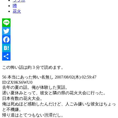
ラブホ
噂
花火
Line
Twitter
Facebook
Hatena
共
この怖い話は約 3 分で読めます。
有
56 本当にあった怖い名無し 2007/08/02(木) 02:59:47
ID:ZX9KS6WU0
去年の夏の話。俺が体験した実話。
遅い夏休みとって、彼女と隣の県の花火大会に行った。
日本有数の花火大会。
俺は死ぬほど感動したんだけど、人ごみ嫌いな彼女はちょっ
と不機嫌。
帰り道はとてつもない渋滞だし。