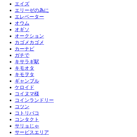
エイズ
エリーゼの為に
エレベーター
オウム
オギソ
オークション
カゴメカゴメ
カーナビ
ガチで
キサラギ駅
キモオタ
キモヲタ
ギャンブル
ケロイド
コイヌマ様
コインランドリー
コツン
コトリバコ
コンタクト
サリョじゃ
サービスエリア