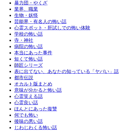
暴力団・やくざ
業界、職業
生物・妖怪
芸能界・有名人の怖い話
心霊スポット・肝試しでの怖い体験
学校の怖い話
寺・神社
病院の怖い話
本当にあった事件
短くて怖い話
師匠シリーズ
表に出てない、あなたの知っている「ヤバい」話
都市伝説
オカルト版まとめ
意味が分かると怖い話
心霊笑える話
心霊良い話
ほんとにあった復讐
何でも怖い
後味の悪い話
じわじわくる怖い話