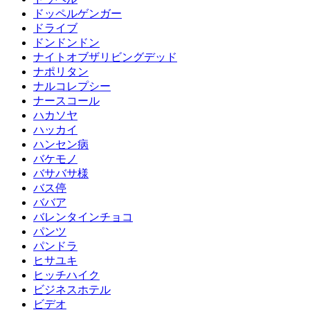
ドッペルゲンガー
ドライブ
ドンドンドン
ナイトオブザリビングデッド
ナポリタン
ナルコレプシー
ナースコール
ハカソヤ
ハッカイ
ハンセン病
バケモノ
バサバサ様
バス停
ババア
バレンタインチョコ
パンツ
パンドラ
ヒサユキ
ヒッチハイク
ビジネスホテル
ビデオ