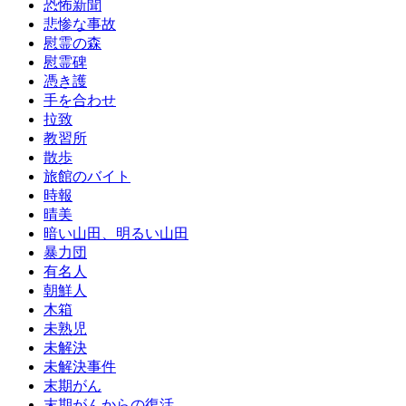
恐怖新聞
悲惨な事故
慰霊の森
慰霊碑
憑き護
手を合わせ
拉致
教習所
散歩
旅館のバイト
時報
晴美
暗い山田、明るい山田
暴力団
有名人
朝鮮人
木箱
未熟児
未解決
未解決事件
末期がん
末期がんからの復活