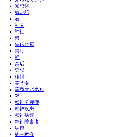
知恵袋
短い話
石
神父
神社
祟
祟られ屋
祟り
祠
禁后
禁忌
稲川
笑う女
等身大パネル
箱
精神分裂症
精神疾患
精神病院
精神障害者
納棺
統一教会