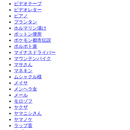
ビデオテープ
ビデオレター
ピアノ
プランタン
ホルマリン漬け
ボットン便所
ポケモン都市伝説
ポルポト派
マイナスドライバー
マウンテンバイク
マサさん
マネキン
ムシャクル様
メイサ
メンヘラ女
メール
モロゾフ
ヤクザ
ヤマニシさん
ヤマノケ
ラップ音