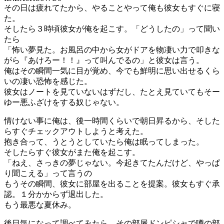
その日は疲れてたから、やることやって俺も彼女もすぐに寝
た。
そしたら３時頃彼女が俺を起こす。「どうしたの」って聞い
たら
「怖い夢見た。お風呂の中から女がドアを物凄い力で叩きな
がら『あけろー！！』って叫んでるの」と彼女は言う。
俺はその瞬間一気に目が覚め、今でも鮮明に思い出せるくら
いの凄い恐怖を感じた。
彼女はノートを見ていないはずだし、たとえ見ていてもそー
ゆー悪ふざけをする奴じゃない。
情けない事に俺は、後一時間くらいで朝日昇るから、そした
らすぐチェックアウトしようと考えた。
抱き合って、うとうとしていたら俺は眠ってしまった。
そしたらすぐ彼女がまた俺を起こす。
「ねえ、さっきの夢じゃない。今起きてたんだけど、やっぱ
り聞こえる」って言うの
もうその瞬間、彼女に部屋を出ることを提案。彼女もすぐ承
認。１分かからず退出した。
もう最悪な夏休み。
後日気になって調べてみたら、その部屋ドンピシャで噂の部