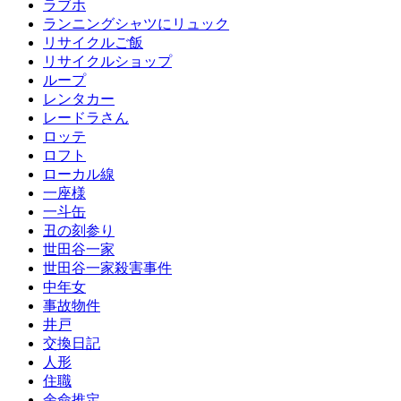
ラブホ
ランニングシャツにリュック
リサイクルご飯
リサイクルショップ
ループ
レンタカー
レードラさん
ロッテ
ロフト
ローカル線
一座様
一斗缶
丑の刻参り
世田谷一家
世田谷一家殺害事件
中年女
事故物件
井戸
交換日記
人形
住職
余命推定