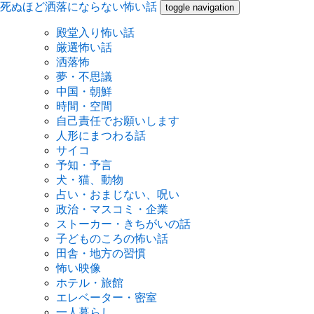
死ぬほど洒落にならない怖い話
toggle navigation
殿堂入り怖い話
厳選怖い話
洒落怖
夢・不思議
中国・朝鮮
時間・空間
自己責任でお願いします
人形にまつわる話
サイコ
予知・予言
犬・猫、動物
占い・おまじない、呪い
政治・マスコミ・企業
ストーカー・きちがいの話
子どものころの怖い話
田舎・地方の習慣
怖い映像
ホテル・旅館
エレベーター・密室
一人暮らし