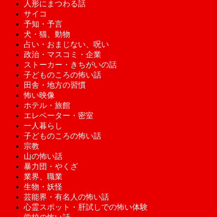
人形にまつわる話
サイコ
予知・予言
犬・猫、動物
占い・おまじない、呪い
政治・マスコミ・企業
ストーカー・きちがいの話
子どものころの怖い話
田舎・地方の習慣
怖い映像
ホテル・旅館
エレベーター・密室
一人暮らし
子どものころの怖い話
宗教
山の怖い話
暴力団・やくざ
業界、職業
生物・妖怪
芸能界・有名人の怖い話
心霊スポット・肝試しでの怖い体験