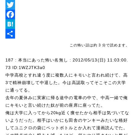
L
i
T
n
w
F
e
i
a
H
t
c
a
共
この怖い話は約 3 分で読めます。
t
e
t
有
187 : 本当にあった怖い名無し : 2012/05/13(日) 11:03:00.
e
b
e
73 ID:1WZJTK3a0
r
o
n
中学高校とすれ違う度に複数人にキモいと言われ続けて、高
o
a
3で精神崩壊して中退した。今は高認取ってそこそこの大学
に通ってる。
k
去年の夏休みに実家に帰る途中の電車の中で、中高一緒で俺
にキモいと言い続けた奴が前の座席に座ってた。
俺は大学に入ってから20kg近く痩せたから相手は気づいてな
いようだった。相手はいかにも田舎のヤンキーみたいな格好
してユニクロの袋にペットボトルとか入れて漫画読んでた。