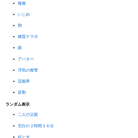
報復
いじめ
卵
糖質ナマポ
親
アバター
浮気の復讐
芸能界
皆勤
ランダム表示
二人の父親
空白の２時間３６分
絵と女