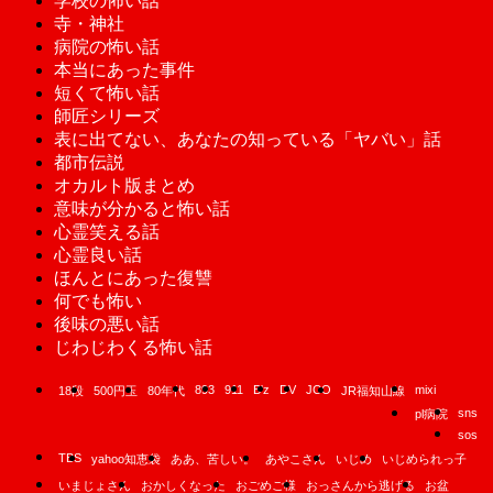
学校の怖い話
寺・神社
病院の怖い話
本当にあった事件
短くて怖い話
師匠シリーズ
表に出てない、あなたの知っている「ヤバい」話
都市伝説
オカルト版まとめ
意味が分かると怖い話
心霊笑える話
心霊良い話
ほんとにあった復讐
何でも怖い
後味の悪い話
じわじわくる怖い話
893
911
B'z
DV
JCO
mixi
18段
500円玉
80年代
JR福知山線
sns
pl病院
sos
TBS
yahoo知恵袋
ああ、苦しい。
あやこさん
いじめ
いじめられっ子
いまじょさん
おかしくなった
おごめご様
おっさんから逃げる
お盆