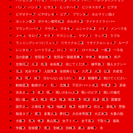
ハンセン病
バケモノ
バサバサ様
バス停
ババア
バレンタインチョコ
パンツ
パンドラ
ヒサユキ
ヒッチハイク
ビジネスホテル
ビデオ
ビデオテープ
ビデオレター
ピアノ
プランタン
ホルマリン漬け
ボットン便所
ポケモン都市伝説
ポルポト派
マイナスドライバー
マウンテンバイク
マサさん
マネキン
ムシャクル様
メイサ
メンヘラ女
メール
モロゾフ
ヤクザ
ヤマニシさん
ヤマノケ
ラップ音
ラブホ
ランニングシャツにリュック
リサイクルご飯
リサイクルショップ
ループ
レンタカー
レードラさん
ロッテ
ロフト
ローカル線
一座様
一斗缶
丑の刻参り
世田谷一家
世田谷一家殺害事件
中年女
事故物件
井戸
交換日記
人形
住職
余命推定
信じてください
修学旅行
個人タクシー
元凶
光永マチ子
入院準備
全然怖くない
八尺様
八開
公園
共産党
兵役
写メ
凶子
分からないほうがいい
創価
創価学会
助けてください
動物霊園
動画サイト
匂い
北海道
千日デパート火災
卒塔婆
厄
原発
吉永さん
吊
名作
呪い
呪いのわら人形
呪いのビデオ
呪いの儀式
呪い返し
呪法
呪術
呪詛
喪服
嗚咽
噂
四国
因縁
因習
図書室
固芥さん
土着信仰
地獄
地鎮祭
地震
地震予知
坊さん
基地外
堕胎
報道タブー
変死
多重人格
夢日記
大日本帝国軍
大正末期
大量の指
大阪市
天狗
奇形
奥山英志
女子トイレ
女子高生
子取り箱
孤島
学園祭
宜保愛子
実況
宮崎勤
宮崎県
家出
家鳴り
寺