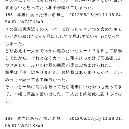
その時点で少し恨みも減ったけど、何かやり返さないと気が
すまないと思ってたら相手が降りてしまった。
188 : 本当にあった怖い名無し : 2012/05/13(日) 11:15:24.
54 ID:1WZJTK3a0
その夜に実家近くのスーパーに行ったらそいつを含めたキモ
いと言い続けた3人が品出ししてて思わず笑いそうになって
しまった。
とりあえず一人がでっかい檻みたいなカート？を押して移動
してたから、それとなくカートに鞄をひっかけて商品棚にぶ
つけさせた。ふりかけ類の商品が床にぶちまけられた。
相手は「申し訳ありません。お怪我はありませんか？」とか
めっちゃ謝ってきて面白かった。
そいつと一緒に商品を拾ってたら電車にいたやつも走ってき
て、一緒に商品を拾い出した。二人とも終始俺に謝りっぱな
し。
189 : 本当にあった怖い名無し : 2012/05/13(日) 11:28:21.
05 ID:1WZJTK3a0