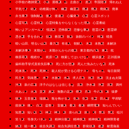
小学校の教師変死
小箱
屋根裏
山
左曲がり
差別
帝国陸軍
帰れねえ
平気です
幼女
幼稚園が怖い
幽霊
幽霊船
廃墟
廃校
廃病院
廃車
弁当業界
強制献血
後女
後遺症
心臓発作
心霊
心霊スポット
心霊写真
心霊特集
心霊特集をやらなくなった理由
心霊番組
怖いよアンガールズ
怪談話
恐怖新聞
悲惨な事故
慰霊の森
慰霊碑
憑き護
手を合わせ
拉致
教習所
散歩
旅館のバイト
時報
晴美
暗い山田、明るい山田
暴力団
有名人
朝鮮人
木箱
未熟児
未解決
未解決事件
末期がん
末期がんからの復活
東京都内の島
東北
枕
柳原尋美
根絶やし
梶原一騎
検索してはいけない
横浜援交
正20面体
歯科助手挙式直前失踪事件
死に方が悲惨
死んだ魚みたいな目
死体
死体洗い
死神
死神だ
殺人犯が受ける心理テスト
母ちゃん
毎日新聞
民主党
気味悪い
水子
水族館
水晶
求人広告
池沼
池袋
沈まぬ太陽
沖縄
泉の広場
洋子のはなしは信じるな
流産
浄水場
浄霊
清里
満州
火あぶり
火病
災害
炭鉱
無数の足跡
煙突
爪痕
牛の首
猫
猿夢
猿神
玉音放送
瑞牆山
瓶を怖がる女
生肉
生贄
生霊
田んぼ
甲府駅
疫病神
痛い
白蛇
盆祭り
盲腸炎
着信
着物
瞬間電車
知らんでいい
知恵袋
短い話
石
神父
神社
祟
祟られ屋
祟り
祠
禁后
禁忌
稲川
笑う女
等身大パネル
箱
精神分裂症
精神疾患
精神病院
精神障害者
納棺
統一教会
統合失調症
統合失調症患者
群発頭痛
老婆
耐震偽装