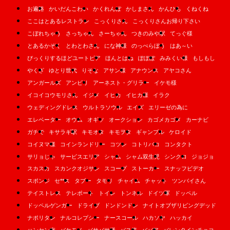
お遍路
かいだんこわい
かくれんぼ
かしまさん
かんひも
くねくね
ここはとあるレストラン
こっくりさん
こっくりさんお帰り下さい
こぼれちゃう
さっちゃん
さーちゃん
つきのみや駅
てっぐ様
とあるかぞく
とわとわさん
にな神様
のっぺらぼう
はあ～い
びっくりするほどユートピア
ほんとはね
ぽぽぽ
みみくい様
もしもし
やくざ
ゆとり世代
りそな
アサン様
アナウンス
アヤコさん
アンガールズ
アンビリ
アーネスト・グリラー
イケモ様
イコイコウモリさん
イジメ
イヒカ
イヒカ様
イラク
ウェディングドレス
ウルトラソウル
エイズ
エリーゼの為に
エレベーター
オウム
オギソ
オークション
カゴメカゴメ
カーナビ
ガチで
キサラギ駅
キモオタ
キモヲタ
ギャンブル
ケロイド
コイヌマ様
コインランドリー
コツン
コトリバコ
コンタクト
サリョじゃ
サービスエリア
シャム
シャム双生児
シンクロ
ジョジョ
スカスカ
スカンクオジサン
スコープ
ストーカー
スナッフビデオ
スポンジ
セ**ス
タブー
タモリ
チャイム
チャット
ツンバイさん
テイストレス
テレポート
トイレ
トンネル
ドイツ軍
ドッペル
ドッペルゲンガー
ドライブ
ドンドンドン
ナイトオブザリビングデッド
ナポリタン
ナルコレプシー
ナースコール
ハカソヤ
ハッカイ