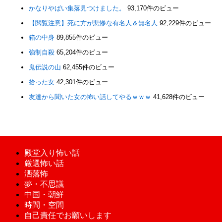
かなりやばい集落見つけました。
93,170件のビュー
【閲覧注意】死に方が悲惨な有名人＆無名人
92,229件のビュー
箱の中身
89,855件のビュー
強制自殺
65,204件のビュー
鬼伝説の山
62,455件のビュー
拾った女
42,301件のビュー
友達から聞いた女の怖い話してやるｗｗｗ
41,628件のビュー
殿堂入り怖い話
厳選怖い話
洒落怖
夢・不思議
中国・朝鮮
時間・空間
自己責任でお願いします